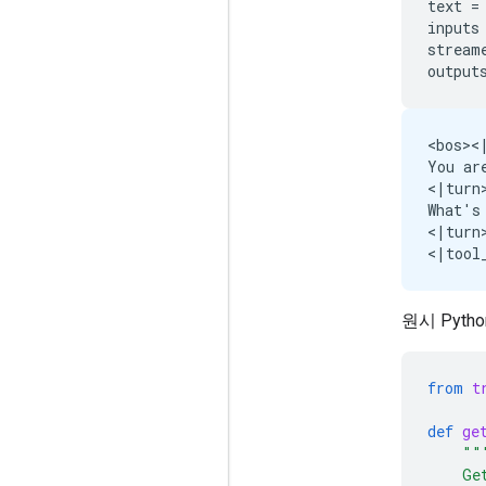
text
=
inputs
stream
output
<bos><|
You ar
<|turn>
What's
<|turn>
원시 Pyt
from
t
def
ge
""
    Ge