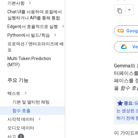
기본사항
Chat UI를 사용하여 로컬에서
실행하거나 API를 통해 통합
Edge에서 효율적으로 실행
Goog
Python에서 빌드
/
학습
프로덕션
/
엔터프라이즈에 배
Ve
포
Multi-Token Prediction
(MTP)
Gemma와
터페이스를
주요 기능
페이스를 
을
함수 호
텍스트
기본 및 멀티턴 채팅
중요:
G
는 생성된 
함수 호출
하기 전에 
시각적 데이터
오디오 데이터
이 가이드에
사고