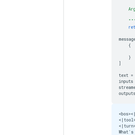
    Ar
      
    ""
re
messag
{
}
]
text
=
inputs
stream
output
<bos><|
<|tool
<|turn>
What's