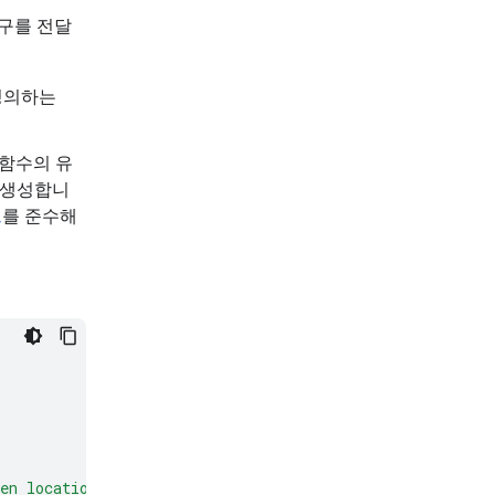
구를 전달
 정의하는
 함수의 유
로 생성합니
드
를 준수해
en location."
,