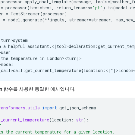
processor
.
apply_chat_template
(
message
,
tools
=
[
weather_f
=
processor
(
text
=
text
,
return_tensors
=
"pt"
)
.
to
(
model
.
de
er
=
TextStreamer
(
processor
)
s
=
model
.
generate
(
**
inputs
,
streamer
=
streamer
,
max_new
turn>system

e a helpful assistant.<|tool>declaration:get_current_te
user

 the temperature in London?<turn|>

model

hon 함수를 사용한 동일한 예시입니다.
ransformers.utils
import
get_json_schema
t_current_temperature
(
location
:
str
):
"
ts the current temperature for a given location.