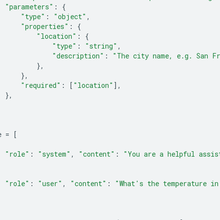
"parameters"
:
{
"type"
:
"object"
,
"properties"
:
{
"location"
:
{
"type"
:
"string"
,
"description"
:
"The city name, e.g. San F
},
},
"required"
:
[
"location"
],
},
e
=
[
"role"
:
"system"
,
"content"
:
"You are a helpful assis
"role"
:
"user"
,
"content"
:
"What's the temperature in