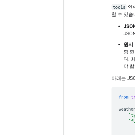
tools
인
할 수 있습
JSO
JSO
원시 
형 힌
다. 
야 합
아래는 JS
from
t
weathe
"t
"f