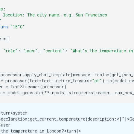
gs:
  location: The city name, e.g. San Francisco
"
turn
"15°C"
e
=
[
"role"
:
"user"
,
"content"
:
"What's the temperature in
processor
.
apply_chat_template
(
message
,
tools
=
[
get_json_
=
processor
(
text
=
text
,
return_tensors
=
"pt"
)
.
to
(
model
.
de
er
=
TextStreamer
(
processor
)
s
=
model
.
generate
(
**
inputs
,
streamer
=
streamer
,
max_new
turn>system

>declaration:get_current_temperature{description:<|"|>G
user

 the temperature in London?<turn|>
