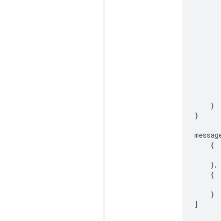
}
}
messag
{
},
{
}
]