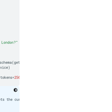
 London?"
schema
(
get_current_temperature
)],
tokenize
=
False
,
add_g
vice
)
_tokens
=
256
)
ets the current temperature for a given location.<|"|>,