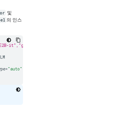
or
및
del
의 인스
E2B-it","google/gemma-4-E4B-it", "google/gemma-4-31B-it
lLM
ype
=
"auto"
,
device_map
=
"auto"
)