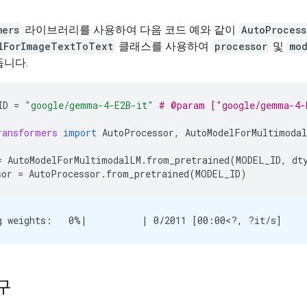
mers
라이브러리를 사용하여 다음 코드 예와 같이
AutoProcess
lForImageTextToText
클래스를 사용하여
processor
및
mo
듭니다.
ID
=
"google/gemma-4-E2B-it"
# @param ["google/gemma-4-
ransformers
import
AutoProcessor
,
AutoModelForMultimoda
=
AutoModelForMultimodalLM
.
from_pretrained
(
MODEL_ID
,
dt
sor
=
AutoProcessor
.
from_pretrained
(
MODEL_ID
)
구