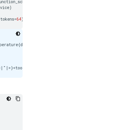
unction_schema
],
tokenize
=
False
,
add_generation_prompt
=
vice
)
_tokens
=
64
)
mperature{description:<|"|>Gets the current temperature