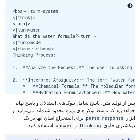
<bos><|turn>system

<|think|>

<turn|>

<|turn>user

What is the water formula?<turn|>

<|turn>model

<|channel>thought

Thinking Process:

1.  **Analyze the Request:** The user is asking "W
2.  **Interpret Ambiguity:** The term "water formu
    *   **Chemical Formula:** The molecular formul
    *   **Hydration Formula/Concept:** How water i
    *   **Water Cycle Formula:** A diagram or math
پس از تولید متن، پاسخ شامل بلوک‌های استدلال و پاسخ نهایی
    *   **A Specific Context (e.g., cooking, chemi
خواهد بود که توسط توکن‌های ویژه محدود شده‌اند. می‌توانید از
3.  **Determine the Most Likely Interpretation (Th
ابزار
parse_response
برای استخراج آسان آنها در یک
دیکشنری حاوی
thinking
و
answer
استفاده کنید.
4.  **Formulate the Chemical Answer:**

    *   Chemical Name: Water
