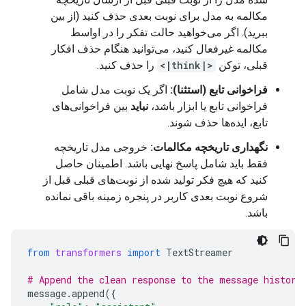
    *   Explain what the formula means.

مکالمه به مدل برای نوبت بعدی حذف کنید (از بین
    *   Briefly mention other related concepts (lik
*   **Solubility:** The ability of water to dissol
ببرید). اگر می‌خواهید حالت تفکر را در اواسط
    *   Ask for clarification if the user meant som
*   **Hydration Shells:** The arrangement of water
مکالمه غیرفعال کنید، می‌توانید هنگام حذف افکار
7.  **Review against Identity Constraints:** (I am
قبلی، توکن
<|think|>
را حذف کنید.
8.  **Final Output Generation.** (Self-Correction 
فراخوانی تابع (استثنا):
اگر یک نوبت مدل شامل
فراخوانی تابع یا ابزار باشد،
نباید
بین فراخوانی‌های
=== Answer ===

تابع، ایده‌ها حذف شوند.
The term "water formula" can refer to a few differ
نگهداری تاریخچه مکالمات:
خروجی مدل تاریخچه
### 1. Chemical Formula (The most likely answer)

فقط باید شامل پاسخ نهایی باشد. اطمینان حاصل
کنید که هیچ فکر تولید شده از نوبت‌های قبلی قبل از
If you are referring to the **chemical structure**
شروع نوبت بعدی کاربر در پنجره زمینه باقی نمانده
باشد.
$$\text{H}_2\text{O}$$

from
transformers
import
TextStreamer
**What this means:**

# Append the clean response to the message history
*   **H** stands for Hydrogen.

message
.
append
({