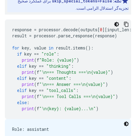
نکته:
skip_special_tokens=False
برای عملکرد صحیح
    *   Chemical Formula: \\(\text{H}_2\text{O}\\)

    *   Structure: Two hydrogen atoms bonded to one
تجزیه‌گر استدلال الزامی است.
5.  **Address Other Possible Interpretations (To e
response
=
processor
.
decode
(
outputs
[
0
][
input_len
:]
6.  **Draft the Response:**

result
=
processor
.
parse_response
(
response
)
    *   Start with the most direct, scientific answ
    *   Explain what the formula means.

for
key
,
value
in
result
.
items
():
    *   Briefly mention other related concepts (lik
if
key
==
"role"
:
    *   Ask for clarification if the user meant som
print
(
f
"Role: {value}"
)
elif
key
==
"thinking"
:
7.  **Review against Identity Constraints:** (I am
print
(
f
"
\n
=== Thoughts ===
\n
{value}"
)
elif
key
==
"content"
:
8.  **Final Output Generation.** (Self-Correction 
print
(
f
"
\n
=== Answer ===
\n
{value}"
)
elif
key
==
"tool_calls"
:
### 1. Chemical Formula (The most likely answer)

print
(
f
"
\n
=== Tool Calls ===
\n
{value}"
)
else
:
If you are referring to the **chemical structure**
print
(
f
"
\n
{key}: {value}...
\n
"
)
$$\text{H}_2\text{O}$$

Role: assistant
