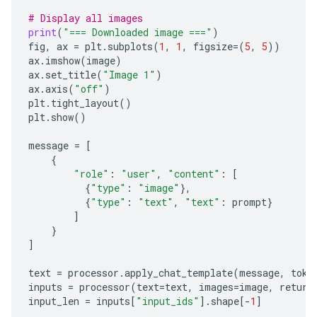
# Display all images
print
(
"=== Downloaded image ==="
)
fig
,
ax
=
plt
.
subplots
(
1
,
1
,
figsize
=
(
5
,
5
))
ax
.
imshow
(
image
)
ax
.
set_title
(
"Image 1"
)
ax
.
axis
(
"off"
)
plt
.
tight_layout
()
plt
.
show
()
message
=
[
{
"role"
:
"user"
,
"content"
:
[
{
"type"
:
"image"
},
{
"type"
:
"text"
,
"text"
:
prompt
}
]
}
]
text
=
processor
.
apply_chat_template
(
message
,
toke
inputs
=
processor
(
text
=
text
,
images
=
image
,
return
input_len
=
inputs
[
"input_ids"
]
.
shape
[
-
1
]