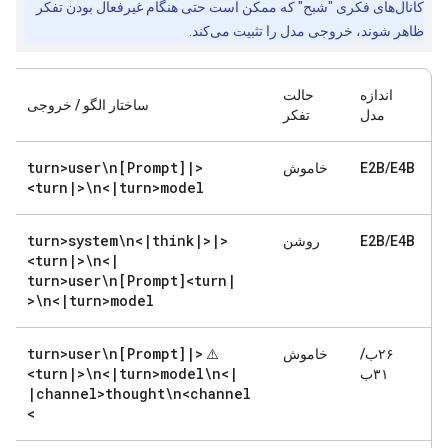
کانال‌های فکری "شبح" که ممکن است حتی هنگام غیرفعال بودن تفکر
ظاهر شوند، خروجی مدل را تثبیت می‌کند.
اندازه
حالت
ساختار الگو / خروجی
مدل
تفکر
turn>user\n[Prompt]
|
<
E2B/E4B
خاموش
<turn
|
>\n<
|
turn>model
turn>system\n<
|
think
|
>
|
<
E2B/E4B
روشن
<turn
|
>\n<
|
turn>user\n[Prompt]<turn
|
>\n<
|
turn>model
turn>user\n[Prompt]
|
<
۲۶ب/
خاموش
⚠️
<turn
|
>\n<
|
turn>model\n<
|
۳۱ب
|
channel>thought\n<channel
>