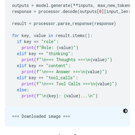
outputs
=
model
.
generate
(
**
inputs
,
max_new_tokens
=
response
=
processor
.
decode
(
outputs
[
0
][
input_len
:]
result
=
processor
.
parse_response
(
response
)
for
key
,
value
in
result
.
items
():
if
key
==
"role"
:
print
(
f
"Role: 
{
value
}
"
)
elif
key
==
"thinking"
:
print
(
f
"
\n
=== Thoughts ===
\n
{
value
}
"
)
elif
key
==
"content"
:
print
(
f
"
\n
=== Answer ===
\n
{
value
}
"
)
elif
key
==
"tool_calls"
:
print
(
f
"
\n
=== Tool Calls ===
\n
{
value
}
"
)
else
:
print
(
f
"
\n
{
key
}
: 
{
value
}
...
\n
"
)