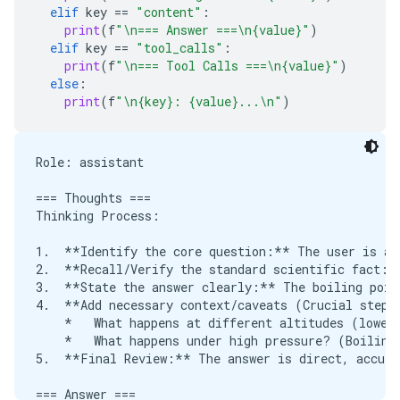
***

elif
key
==
"content"
:
print
(
f
"
\n
=== Answer ===
\n
{value}"
)
### 2. The Water Cycle Formula (Scientific Process
elif
key
==
"tool_calls"
:
print
(
f
"
\n
=== Tool Calls ===
\n
{value}"
)
If you are referring to the **water cycle**, which
else
:
print
(
f
"
\n
{key}: {value}...
\n
"
)
*   **Evaporation:** Liquid water turns into water
*   **Condensation:** Water vapor cools and turns b
*   **Precipitation:** Water falls back to Earth in
Role: assistant

*   **Collection/Runoff:** Water gathers in rivers,
=== Thoughts ===

***

Thinking Process:

### 3. Hydration Formula (Biology/Chemistry)

1.  **Identify the core question:** The user is ask
2.  **Recall/Verify the standard scientific fact:**
In a biological or chemical context, the "formula" 
3.  **State the answer clearly:** The boiling poin
4.  **Add necessary context/caveats (Crucial step 
*   **Solubility:** The ability of water to dissol
    *   What happens at different altitudes (lower 
*   **Hydration Shells:** The arrangement of water
    *   What happens under high pressure? (Boiling 
5.  **Final Review:** The answer is direct, accura
**Could you please provide a little more context?*
<|turn>user

=== Answer ===
