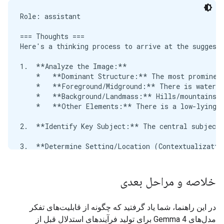
Role: assistant

=== Thoughts ===

Here's a thinking process to arrive at the suggeste
1.  **Analyze the Image:**

    *   **Dominant Structure:** The most prominent
    *   **Foreground/Midground:** There is water (
    *   **Background/Landmass:** Hills/mountains a
    *   **Other Elements:** There is a low-lying b
2.  **Identify Key Subject:** The central subject 
3.  **Determine Setting/Location (Contextualizatio
4.  **Synthesize the Description (Drafting the Ans
خلاصه و مراحل بعدی
    *   *Initial thought:* It's a picture of the Go
    *   *Refinement (Adding detail):* It shows the 
در این راهنما، شما یاد گرفتید که چگونه از قابلیت‌های تفکر
5.  **Review the Provided Text (Self-Correction/Ve
مدل‌های Gemma 4 برای تولید فرآیندهای استدلال قبل از