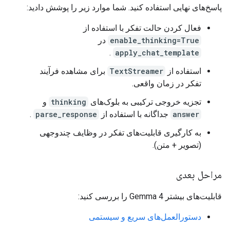
پاسخ‌های نهایی استفاده کنید. شما موارد زیر را پوشش دادید:
6.  **Final Output Generation:** (This leads to th
فعال کردن حالت تفکر با استفاده از
=== Answer ===

enable_thinking=True
در
The image shows the **Golden Gate Bridge** in San 
.
apply_chat_template
Key elements visible in the picture are:

استفاده از
TextStreamer
برای مشاهده فرآیند
تفکر در زمان واقعی.
* **The Golden Gate Bridge:** The iconic red suspe
* **Water:** The foreground features dark blue wat
تجزیه خروجی ترکیبی به بلوک‌های
thinking
و
* **Landmass/Hills:** Hills and mountains are visi
answer
جداگانه با استفاده از
parse_response
.
* **Foreground Detail:** There is a rocky shorelin
به کارگیری قابلیت‌های تفکر در وظایف چندوجهی
(تصویر + متن).
مراحل بعدی
قابلیت‌های بیشتر Gemma 4 را بررسی کنید:
دستورالعمل‌های سریع و سیستمی