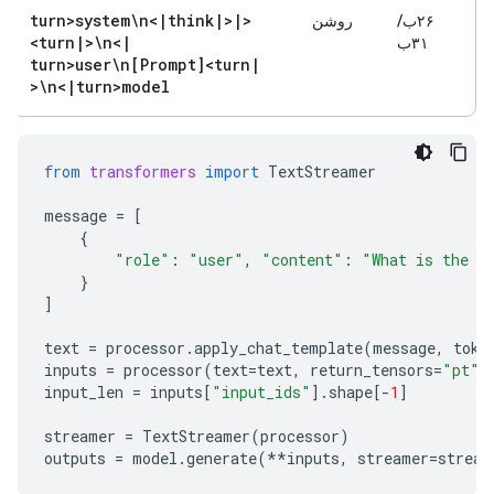
turn>system\n<
|
think
|
>
|
<
۲۶ب/
روشن
<turn
|
>\n<
|
۳۱ب
turn>user\n[Prompt]<turn
|
>\n<
|
turn>model
from
transformers
import
TextStreamer
message
=
[
{
"role"
:
"user"
,
"content"
:
"What is the w
}
]
text
=
processor
.
apply_chat_template
(
message
,
toke
inputs
=
processor
(
text
=
text
,
return_tensors
=
"pt"
)
input_len
=
inputs
[
"input_ids"
]
.
shape
[
-
1
]
streamer
=
TextStreamer
(
processor
)
outputs
=
model
.
generate
(
**
inputs
,
streamer
=
stream