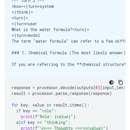
--- Turn 2 ---

<bos><|turn>system

<|think|>

<turn|>

<|turn>user

What is the water formula?<turn|>

<|turn>model

The term "water formula" can refer to a few differ
### 1. Chemical Formula (The most likely answer)

If you are referring to the **chemical structure**
$$\text{H}_2\text{O}$$

response
=
processor
.
decode
(
outputs
[
0
][
input_len
:]
result
=
processor
.
parse_response
(
response
)
**What this means:**

for
key
,
value
in
result
.
items
():
*   **H** stands for Hydrogen.

if
key
==
"role"
:
*   **O** stands for Oxygen.

print
(
f
"Role: {value}"
)
*   The formula indicates that one molecule of wat
elif
key
==
"thinking"
:
print
(
f
"
\n
=== Thoughts ===
\n
{value}"
)