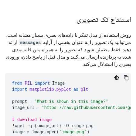
What is its boiling point in Celsius?<turn|>

The boiling point of pure water at standard atmosph
<|turn>model

<|channel>thought

$$\mathbf{100^\circ\text{C} }$$ (Degrees Celsius)

استنتاج تک تصویری
Thinking Process:

**Important Note:**

1.  **Identify the core question:** The user is ask
روش استفاده از مدل تفکر با داده‌های بصری بسیار مشابه است.
2.  **Recall/Verify the standard scientific fact:**
The boiling point of water is dependent on **pressu
می‌توانید یک تصویر را به عنوان بخشی از آرایه
messages
ارائه
3.  **State the answer clearly:** The boiling poin
دهید. فقط مطمئن شوید که تصویر را به همراه متن قالب‌بندی
4.  **Add necessary context/caveats (Crucial step 
*   **Higher Pressure:** If the pressure above the
    *   What happens at different altitudes (lower 
شده به پردازنده ارسال می‌کنید و مدل قبل از پاسخ دادن، ورودی
    *   What happens under high pressure? (Boiling 
بصری را استدلال می‌کند.
5.  **Final Review:** The answer is direct, accura
$$\mathbf{100^\circ\text{C} }$$ (Degrees Celsius)

from
PIL
import
Image
import
matplotlib.pyplot
as
plt
**Important Note:**

prompt
=
"What is shown in this image?"
The boiling point of water is dependent on **pressu
image_url
=
"https://raw.githubusercontent.com/goo
*   **Higher Pressure:** If the pressure above the
# download image
!
wget
-
q
{
image_url
}
-
O
image
.
png
image
=
Image
.
open
(
"image.png"
)