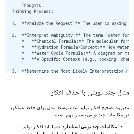
=== Thoughts ===

**What this means:**

Thinking Process:

*   **H** stands for Hydrogen.

1.  **Analyze the Request:** The user is asking "W
*   **O** stands for Oxygen.

*   The formula indicates that one molecule of wat
2.  **Interpret Ambiguity:** The term "water formu
    *   **Chemical Formula:** The molecular formul
***

    *   **Hydration Formula/Concept:** How water i
    *   **Water Cycle Formula:** A diagram or math
### 2. The Water Cycle Formula (Scientific Process
    *   **A Specific Context (e.g., cooking, chemi
If you are referring to the **water cycle**, which
3.  **Determine the Most Likely Interpretation (Th
*   **Evaporation:** Liquid water turns into water
4.  **Formulate the Chemical Answer:**

*   **Condensation:** Water vapor cools and turns b
    *   Chemical Name: Water

*   **Precipitation:** Water falls back to Earth in
مثال چند نوبتی با حذف افکار
    *   Chemical Formula: \\(\text{H}_2\text{O}\\)

*   **Collection/Runoff:** Water gathers in rivers,
    *   Structure: Two hydrogen atoms bonded to one
***

مدیریت صحیح افکار تولید شده توسط مدل برای حفظ عملکرد
5.  **Address Other Possible Interpretations (To e
در مکالمات چند نوبتی بسیار مهم است.
### 3. Hydration Formula (Biology/Chemistry)

6.  **Draft the Response:**

مکالمات چند نوبتی استاندارد:
شما باید افکار تولید
    *   Start with the most direct, scientific answ
In a biological or chemical context, the "formula" 
شده مدل را از نوبت قبلی قبل از ارسال تاریخچه