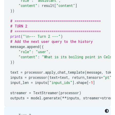
*   **O** stands for Oxygen.

"role"
:
"assistant"
,
*   The formula indicates that one molecule of wat
"content"
:
result
[
"content"
]
})
***

# ==========================================
### 2. The Water Cycle Formula (Scientific Process
# TURN 2
# ==========================================
If you are referring to the **water cycle**, which
print
(
"
\n
--- Turn 2 ---"
)
# Add the next user query to the history
*   **Evaporation:** Liquid water turns into water
message
.
append
({
*   **Condensation:** Water vapor cools and turns b
"role"
:
"user"
,
*   **Precipitation:** Water falls back to Earth in
"content"
:
"What is its boiling point in Celsi
*   **Collection/Runoff:** Water gathers in rivers,
})
***

text
=
processor
.
apply_chat_template
(
message
,
toke
inputs
=
processor
(
text
=
text
,
return_tensors
=
"pt"
)
### 3. Hydration Formula (Biology/Chemistry)

input_len
=
inputs
[
"input_ids"
]
.
shape
[
-
1
]
In a biological or chemical context, the "formula" 
streamer
=
TextStreamer
(
processor
)
outputs
=
model
.
generate
(
**
inputs
,
streamer
=
stream
*   **Solubility:** The ability of water to dissol
*   **Hydration Shells:** The arrangement of water