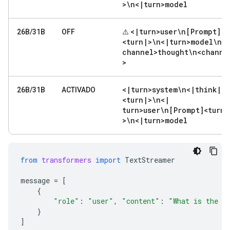
>\n<
|
turn>model
<
|
turn>user\n[Prompt]
26B/31B
OFF
⚠️
<turn
|
>\n<
|
turn>model\n<
channel>thought\n<channe
>
<
|
turn>system\n<
|
think
|
>
26B/31B
ACTIVADO
<turn
|
>\n<
|
turn>user\n[Prompt]<turn
|
>\n<
|
turn>model
from
transformers
import
TextStreamer
message
=
[
{
"role"
:
"user"
,
"content"
:
"What is the w
}
]