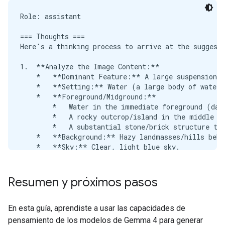
Role: assistant

=== Thoughts ===

Here's a thinking process to arrive at the suggeste
1.  **Analyze the Image Content:**

    *   **Dominant Feature:** A large suspension b
    *   **Setting:** Water (a large body of water, 
    *   **Foreground/Midground:**

        *   Water in the immediate foreground (dark
        *   A rocky outcrop/island in the middle fo
        *   A substantial stone/brick structure to 
    *   **Background:** Hazy landmasses/hills behin
    *   **Sky:** Clear, light blue sky.

    *   **Atmosphere/Lighting:** Bright daylight, c
2.  **Identify Key Elements for Description:**

Resumen y próximos pasos
    *   The Bridge (Golden Gate Bridge).

    *   The Water/Bay.

    *   The Coastal/Land features.

En esta guía, aprendiste a usar las capacidades de
pensamiento de los modelos de Gemma 4 para generar