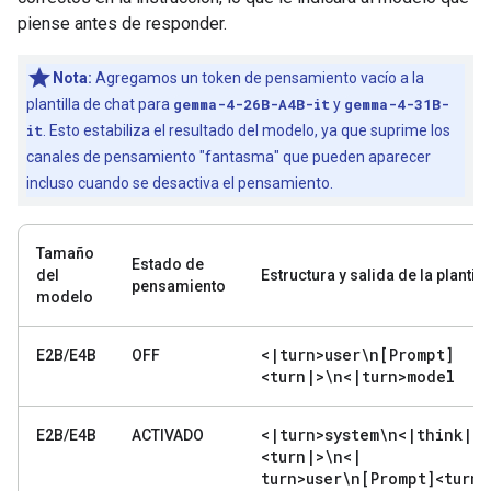
piense antes de responder.
Nota:
Agregamos un token de pensamiento vacío a la
plantilla de chat para
gemma-4-26B-A4B-it
y
gemma-4-31B-
it
. Esto estabiliza el resultado del modelo, ya que suprime los
canales de pensamiento "fantasma" que pueden aparecer
incluso cuando se desactiva el pensamiento.
Tamaño
Estado de
del
Estructura y salida de la plantill
pensamiento
modelo
<
|
turn>user\n[Prompt]
E2B/E4B
OFF
<turn
|
>\n<
|
turn>model
<
|
turn>system\n<
|
think
|
>
E2B/E4B
ACTIVADO
<turn
|
>\n<
|
turn>user\n[Prompt]<turn
|