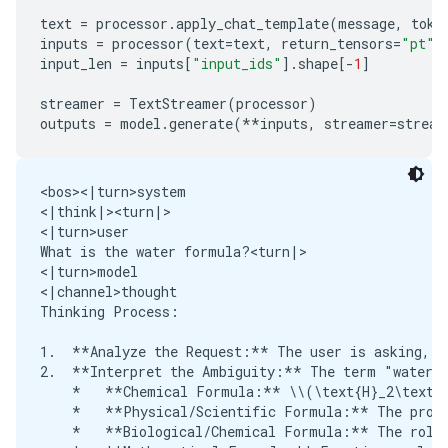
text
=
processor
.
apply_chat_template
(
message
,
toke
inputs
=
processor
(
text
=
text
,
return_tensors
=
"pt"
)
input_len
=
inputs
[
"input_ids"
]
.
shape
[
-
1
]
streamer
=
TextStreamer
(
processor
)
outputs
=
model
.
generate
(
**
inputs
,
streamer
=
stream
<bos><|turn>system

<|think|><turn|>

<|turn>user

What is the water formula?<turn|>

<|turn>model

<|channel>thought

Thinking Process:

1.  **Analyze the Request:** The user is asking, "
2.  **Interpret the Ambiguity:** The term "water f
    *   **Chemical Formula:** \\(\text{H}_2\text{O
    *   **Physical/Scientific Formula:** The prope
    *   **Biological/Chemical Formula:** The role 