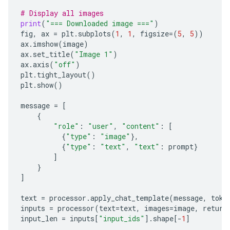
*   **O** represents the element **Oxygen**.

# Display all images
This formula indicates that one molecule of water i
print
(
"=== Downloaded image ==="
)
fig
,
ax
=
plt
.
subplots
(
1
,
1
,
figsize
=
(
5
,
5
))
### 2. Molecular Structure and Bonding

ax
.
imshow
(
image
)
ax
.
set_title
(
"Image 1"
)
Beyond the formula, the "formula" also describes ho
ax
.
axis
(
"off"
)
plt
.
tight_layout
()
*   **Polarity:** Water is a highly **polar** mole
plt
.
show
()
*   **Hydrogen Bonding:** The polarity allows wate
message
=
[
### 3. Formula in Physics/Thermodynamics

{
"role"
:
"user"
,
"content"
:
[
If you are referring to a physical formula, it migh
{
"type"
:
"image"
},
{
"type"
:
"text"
,
"text"
:
prompt
}
*   **Specific Heat Capacity:** The amount of ener
]
*   **Density and Volume:** Equations relating the
}
]
***

text
=
processor
.
apply_chat_template
(
message
,
toke
**In summary, if you are asking for the basic chem
inputs
=
processor
(
text
=
text
,
images
=
image
,
return
input_len
=
inputs
[
"input_ids"
]
.
shape
[
-
1
]