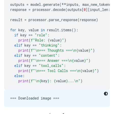
outputs
=
model
.
generate
(
**
inputs
,
max_new_tokens
=
response
=
processor
.
decode
(
outputs
[
0
][
input_len
:]
result
=
processor
.
parse_response
(
response
)
for
key
,
value
in
result
.
items
():
if
key
==
"role"
:
print
(
f
"Role: 
{
value
}
"
)
elif
key
==
"thinking"
:
print
(
f
"
\n
=== Thoughts ===
\n
{
value
}
"
)
elif
key
==
"content"
:
print
(
f
"
\n
=== Answer ===
\n
{
value
}
"
)
elif
key
==
"tool_calls"
:
print
(
f
"
\n
=== Tool Calls ===
\n
{
value
}
"
)
else
:
print
(
f
"
\n
{
key
}
: 
{
value
}
...
\n
"
)