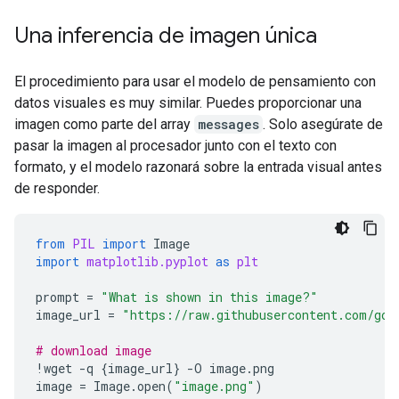
5.  **Address the Ambiguity (Provide Context/Alter
6.  **Review Constraints (Self-Correction/Identity
Una inferencia de imagen única
7.  **Draft the Response Structure:**

    *   Start with the most direct answer (Chemical
El procedimiento para usar el modelo de pensamiento con
    *   Explain the components and bonding.

datos visuales es muy similar. Puedes proporcionar una
    *   Offer context for other possible meanings. 
imagen como parte del array
messages
. Solo asegúrate de
pasar la imagen al procesador junto con el texto con
=== Answer ===

formato, y el modelo razonará sobre la entrada visual antes
The term "water formula" can be interpreted in seve
de responder.
Here are the most common interpretations:

### 1. Chemical Formula (The Most Common Answer)

from
PIL
import
Image
import
matplotlib.pyplot
as
plt
The fundamental chemical formula for water is:

prompt
=
"What is shown in this image?"
image_url
=
"https://raw.githubusercontent.com/goo
$$\text{H}_2\text{O}$$

# download image
!
wget
-
q
{
image_url
}
-
O
image
.
png
*   **H** represents the element **Hydrogen**.

image
=
Image
.
open
(
"image.png"
)