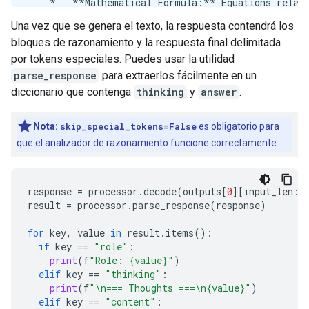
    *   **Mathematical Formula:** Equations relati
    *   **Culinary/Recipe Formula:** A specific rec
Una vez que se genera el texto, la respuesta contendrá los
    *   **A specific context missing:** Is this re
bloques de razonamiento y la respuesta final delimitada
3.  **Determine the Most Likely Interpretation:** 
4.  **Formulate the Primary Answer (Chemical):** S
por tokens especiales. Puedes usar la utilidad
5.  **Address the Ambiguity (Provide Context/Alter
parse_response
para extraerlos fácilmente en un
6.  **Review Constraints (Self-Correction/Identity
diccionario que contenga
thinking
y
answer
.
7.  **Draft the Response Structure:**

    *   Start with the most direct answer (Chemical
Nota:
skip_special_tokens=False
es obligatorio para
    *   Explain the components and bonding.

que el analizador de razonamiento funcione correctamente.
    *   Offer context for other possible meanings.
Here are the most common interpretations:

response
=
processor
.
decode
(
outputs
[
0
][
input_len
:]
result
=
processor
.
parse_response
(
response
)
### 1. Chemical Formula (The Most Common Answer)

for
key
,
value
in
result
.
items
():
The fundamental chemical formula for water is:

if
key
==
"role"
:
print
(
f
"Role: {value}"
)
elif
key
==
"thinking"
:
$$\text{H}_2\text{O}$$

print
(
f
"
\n
=== Thoughts ===
\n
{value}"
)
elif
key
==
"content"
: