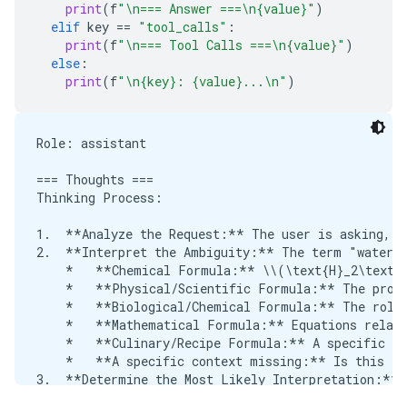
print
(
f
"
\n
=== Answer ===
\n
{value}"
)
*   **H** represents the element **Hydrogen**.

elif
key
==
"tool_calls"
:
*   **O** represents the element **Oxygen**.

print
(
f
"
\n
=== Tool Calls ===
\n
{value}"
)
else
:
This formula indicates that one molecule of water i
print
(
f
"
\n
{key}: {value}...
\n
"
)
### 2. Molecular Structure and Bonding

Beyond the formula, the "formula" also describes ho
Role: assistant

*   **Polarity:** Water is a highly **polar** mole
=== Thoughts ===

*   **Hydrogen Bonding:** The polarity allows wate
Thinking Process:

### 3. Formula in Physics/Thermodynamics

1.  **Analyze the Request:** The user is asking, "
2.  **Interpret the Ambiguity:** The term "water f
If you are referring to a physical formula, it migh
    *   **Chemical Formula:** \\(\text{H}_2\text{O
    *   **Physical/Scientific Formula:** The prope
*   **Specific Heat Capacity:** The amount of ener
    *   **Biological/Chemical Formula:** The role 
*   **Density and Volume:** Equations relating the
    *   **Mathematical Formula:** Equations relati
    *   **Culinary/Recipe Formula:** A specific rec
***

    *   **A specific context missing:** Is this re
3.  **Determine the Most Likely Interpretation:** 
**In summary, if you are asking for the basic chem
4.  **Formulate the Primary Answer (Chemical):** S