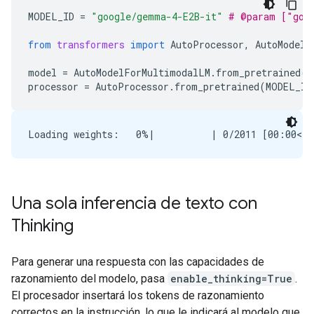
MODEL_ID
=
"google/gemma-4-E2B-it"
# @param ["goo
from
transformers
import
AutoProcessor
,
AutoModelF
model
=
AutoModelForMultimodalLM
.
from_pretrained
(
M
processor
=
AutoProcessor
.
from_pretrained
(
MODEL_ID
Una sola inferencia de texto con
Thinking
Para generar una respuesta con las capacidades de
razonamiento del modelo, pasa
enable_thinking=True
.
El procesador insertará los tokens de razonamiento
correctos en la instrucción, lo que le indicará al modelo que