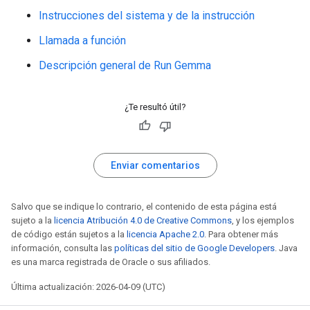
* **Atmosphere:** The scene is brightly lit under a
Instrucciones del sistema y de la instrucción
Llamada a función
Descripción general de Run Gemma
¿Te resultó útil?
Enviar comentarios
Salvo que se indique lo contrario, el contenido de esta página está
sujeto a la
licencia Atribución 4.0 de Creative Commons
, y los ejemplos
de código están sujetos a la
licencia Apache 2.0
. Para obtener más
información, consulta las
políticas del sitio de Google Developers
. Java
es una marca registrada de Oracle o sus afiliados.
Última actualización: 2026-04-09 (UTC)