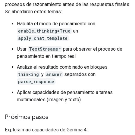
3.  **Draft the Description (Focusing on detail and
procesos de razonamiento antes de las respuestas finales.
    *   *Initial thought:* It's a picture of the Go
Se abordaron estos temas:
    *   *Refinement (Adding detail):* The image sh
    *   *Enhancement (Adding context and visual app
Habilita el modo de pensamiento con
enable_thinking=True
en
4.  **Final Polish and Structure (Grouping similar
apply_chat_template
.
    *   *Identification:* State clearly what the ma
Usar
TextStreamer
para observar el proceso de
    *   *Setting:* Describe the environment (water,
    *   *Details:* Mention specific foreground and 
pensamiento en tiempo real
Analiza el resultado combinado en bloques
5.  **Review against the original prompt:** (The p
thinking
y
answer
separados con
=== Answer ===

parse_response
.
This image shows the **Golden Gate Bridge** spanni
Aplicar capacidades de pensamiento a tareas
Here is a breakdown of what is visible:

multimodales (imagen y texto)
* **The Golden Gate Bridge:** The iconic red/orang
* **Water:** A large expanse of blue-green water fi
Próximos pasos
* **Foreground Elements:** In the immediate foregr
* **Shoreline/Structures:** To the left, there are 
Explora más capacidades de Gemma 4:
* **Background:** Hazy hills or landmasses are visi