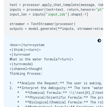
text
=
processor
.
apply_chat_template
(
message
,
toke
inputs
=
processor
(
text
=
text
,
return_tensors
=
"pt"
)
input_len
=
inputs
[
"input_ids"
]
.
shape
[
-
1
]
streamer
=
TextStreamer
(
processor
)
outputs
=
model
.
generate
(
**
inputs
,
streamer
=
stream
<bos><|turn>system

<|think|><turn|>

<|turn>user

What is the water formula?<turn|>

<|turn>model

<|channel>thought

Thinking Process:

1.  **Analyze the Request:** The user is asking, "
2.  **Interpret the Ambiguity:** The term "water f
    *   **Chemical Formula:** \\(\text{H}_2\text{O
    *   **Physical/Scientific Formula:** The prope
    *   **Biological/Chemical Formula:** The role 
    *   **Mathematical Formula:** Equations relati