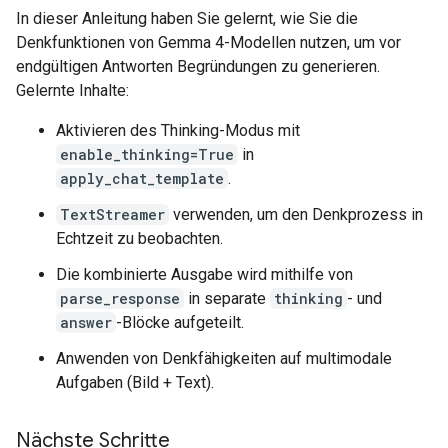
In dieser Anleitung haben Sie gelernt, wie Sie die
3.  **Draft the Description (Focusing on detail and
Denkfunktionen von Gemma 4-Modellen nutzen, um vor
    *   *Initial thought:* It's a picture of the Go
    *   *Refinement (Adding detail):* The image sh
endgültigen Antworten Begründungen zu generieren.
    *   *Enhancement (Adding context and visual app
Gelernte Inhalte:
4.  **Final Polish and Structure (Grouping similar
Aktivieren des Thinking-Modus mit
enable_thinking=True
in
    *   *Identification:* State clearly what the ma
apply_chat_template
.
    *   *Setting:* Describe the environment (water,
    *   *Details:* Mention specific foreground and 
TextStreamer
verwenden, um den Denkprozess in
Echtzeit zu beobachten.
5.  **Review against the original prompt:** (The p
Die kombinierte Ausgabe wird mithilfe von
=== Answer ===

parse_response
in separate
thinking
- und
This image shows the **Golden Gate Bridge** spanni
answer
-Blöcke aufgeteilt.
Here is a breakdown of what is visible:

Anwenden von Denkfähigkeiten auf multimodale
Aufgaben (Bild + Text).
* **The Golden Gate Bridge:** The iconic red/orang
* **Water:** A large expanse of blue-green water fi
* **Foreground Elements:** In the immediate foregr
Nächste Schritte
* **Shoreline/Structures:** To the left, there are 