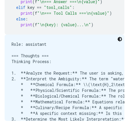
print
(
f
"
\n
=== Answer ===
\n
{value}"
)
*   **H** represents the element **Hydrogen**.

elif
key
==
"tool_calls"
:
*   **O** represents the element **Oxygen**.

print
(
f
"
\n
=== Tool Calls ===
\n
{value}"
)
else
:
This formula indicates that one molecule of water i
print
(
f
"
\n
{key}: {value}...
\n
"
)
### 2. Molecular Structure and Bonding

Beyond the formula, the "formula" also describes ho
Role: assistant

*   **Polarity:** Water is a highly **polar** mole
=== Thoughts ===

*   **Hydrogen Bonding:** The polarity allows wate
Thinking Process:

### 3. Formula in Physics/Thermodynamics

1.  **Analyze the Request:** The user is asking, "
2.  **Interpret the Ambiguity:** The term "water f
If you are referring to a physical formula, it migh
    *   **Chemical Formula:** \\(\text{H}_2\text{O
    *   **Physical/Scientific Formula:** The prope
*   **Specific Heat Capacity:** The amount of ener
    *   **Biological/Chemical Formula:** The role 
*   **Density and Volume:** Equations relating the
    *   **Mathematical Formula:** Equations relati
    *   **Culinary/Recipe Formula:** A specific rec
***

    *   **A specific context missing:** Is this re
3.  **Determine the Most Likely Interpretation:** 
**In summary, if you are asking for the basic chem
4.  **Formulate the Primary Answer (Chemical):** S