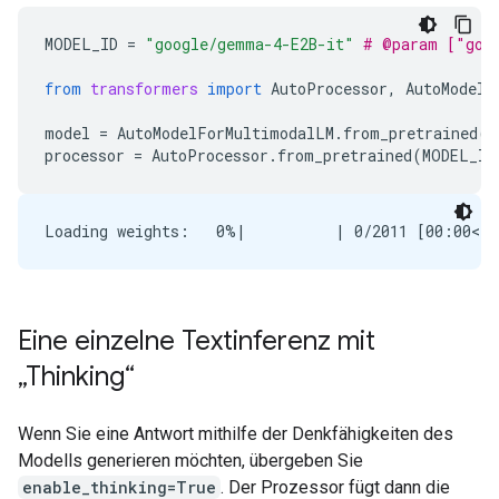
MODEL_ID
=
"google/gemma-4-E2B-it"
# @param ["goo
from
transformers
import
AutoProcessor
,
AutoModelF
model
=
AutoModelForMultimodalLM
.
from_pretrained
(
M
processor
=
AutoProcessor
.
from_pretrained
(
MODEL_ID
Eine einzelne Textinferenz mit
„Thinking“
Wenn Sie eine Antwort mithilfe der Denkfähigkeiten des
Modells generieren möchten, übergeben Sie
enable_thinking=True
. Der Prozessor fügt dann die