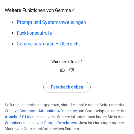
* **Background:** Hazy hills or landmasses are visi
Weitere Funktionen von Gemma 4:
* **Atmosphere:** The scene is brightly lit under a
Prompt und Systemanweisungen
Funktionsaufrufe
Gemma ausführen – Übersicht
War das hilfreich?
Feedback geben
Sofern nicht anders angegeben, sind die Inhalte dieser Seite unter der
Creative Commons Attribution 4.0 License
und Codebeispiele unter der
Apache 2.0 License
lizenziert. Weitere Informationen finden Sie in den
Websiterichtlinien von Google Developers
. Java ist eine eingetragene
Marke von Oracle und/oder seinen Partnern.