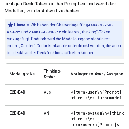
richtigen Denk-Tokens in den Prompt ein und weist das
Modell an, vor der Antwort zu denken.
Hinweis
:Wir haben der Chatvorlage für
gemma-4-26B-
A4B-it
und
gemma-4-31B-it
ein leeres „thinking“-Token
hinzugefügt. Dadurch wird die Modellausgabe stabilisiert,
indem „Geister“-Gedankenkanäle unterdrückt werden, die auch
bei deaktivierter Denkfunktion auftreten können.
Thinking-
Modellgröße
Vorlagenstruktur / Ausgabe
Status
<
|
turn>user\n[Prompt]
E2B/E4B
Aus
<turn
|
>\n<
|
turn>model
<
|
turn>system\n<
|
think
|
>
E2B/E4B
AN
<turn
|
>\n<
|
turn>user\n[Prompt]<turn