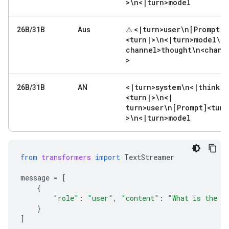
>\n<
|
turn>model
<
|
turn>user\n[Prompt]
26B/31B
Aus
⚠️
<turn
|
>\n<
|
turn>model\n<
channel>thought\n<chann
>
<
|
turn>system\n<
|
think
|
>
26B/31B
AN
<turn
|
>\n<
|
turn>user\n[Prompt]<turn
>\n<
|
turn>model
from
transformers
import
TextStreamer
message
=
[
{
"role"
:
"user"
,
"content"
:
"What is the w
}
]