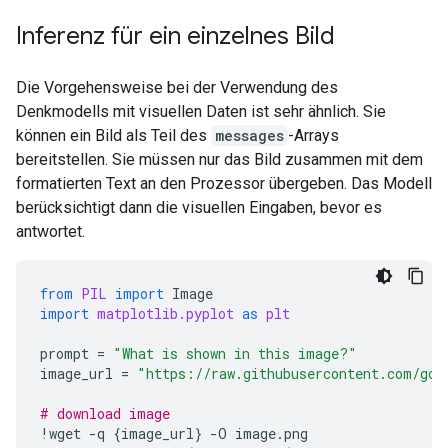
5.  **Address the Ambiguity (Provide Context/Alter
6.  **Review Constraints (Self-Correction/Identity
Inferenz für ein einzelnes Bild
7.  **Draft the Response Structure:**

    *   Start with the most direct answer (Chemical
Die Vorgehensweise bei der Verwendung des
    *   Explain the components and bonding.

Denkmodells mit visuellen Daten ist sehr ähnlich. Sie
    *   Offer context for other possible meanings. 
können ein Bild als Teil des
messages
-Arrays
bereitstellen. Sie müssen nur das Bild zusammen mit dem
=== Answer ===

formatierten Text an den Prozessor übergeben. Das Modell
The term "water formula" can be interpreted in seve
berücksichtigt dann die visuellen Eingaben, bevor es
Here are the most common interpretations:

antwortet.
### 1. Chemical Formula (The Most Common Answer)

from
PIL
import
Image
The fundamental chemical formula for water is:

import
matplotlib.pyplot
as
plt
prompt
=
"What is shown in this image?"
$$\text{H}_2\text{O}$$

image_url
=
"https://raw.githubusercontent.com/goo
# download image
*   **H** represents the element **Hydrogen**.

!
wget
-
q
{
image_url
}
-
O
image
.
png
*   **O** represents the element **Oxygen**.
