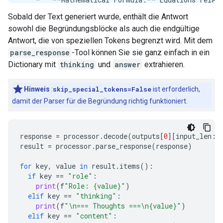
    *   **Culinary/Recipe Formula:** A specific rec
Sobald der Text generiert wurde, enthält die Antwort
    *   **A specific context missing:** Is this re
sowohl die Begründungsblöcke als auch die endgültige
3.  **Determine the Most Likely Interpretation:** 
4.  **Formulate the Primary Answer (Chemical):** S
Antwort, die von speziellen Tokens begrenzt wird. Mit dem
5.  **Address the Ambiguity (Provide Context/Alter
parse_response
-Tool können Sie sie ganz einfach in ein
6.  **Review Constraints (Self-Correction/Identity
Dictionary mit
thinking
und
answer
extrahieren.
7.  **Draft the Response Structure:**

    *   Start with the most direct answer (Chemical
Hinweis
:
skip_special_tokens=False
ist erforderlich,
    *   Explain the components and bonding.

damit der Parser für die Begründung richtig funktioniert.
    *   Offer context for other possible meanings.
Here are the most common interpretations:

response
=
processor
.
decode
(
outputs
[
0
][
input_len
:]
result
=
processor
.
parse_response
(
response
)
### 1. Chemical Formula (The Most Common Answer)

for
key
,
value
in
result
.
items
():
The fundamental chemical formula for water is:

if
key
==
"role"
:
print
(
f
"Role: {value}"
)
elif
key
==
"thinking"
:
$$\text{H}_2\text{O}$$

print
(
f
"
\n
=== Thoughts ===
\n
{value}"
)
elif
key
==
"content"
: