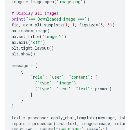
image
=
Image
.
open
(
"image.png"
)
This formula indicates that one molecule of water i
# Display all images
print
(
"=== Downloaded image ==="
)
### 2. Molecular Structure and Bonding

fig
,
ax
=
plt
.
subplots
(
1
,
1
,
figsize
=
(
5
,
5
))
ax
.
imshow
(
image
)
Beyond the formula, the "formula" also describes ho
ax
.
set_title
(
"Image 1"
)
ax
.
axis
(
"off"
)
*   **Polarity:** Water is a highly **polar** mole
plt
.
tight_layout
()
*   **Hydrogen Bonding:** The polarity allows wate
plt
.
show
()
### 3. Formula in Physics/Thermodynamics

message
=
[
{
If you are referring to a physical formula, it migh
"role"
:
"user"
,
"content"
:
[
{
"type"
:
"image"
},
*   **Specific Heat Capacity:** The amount of ener
{
"type"
:
"text"
,
"text"
:
prompt
}
*   **Density and Volume:** Equations relating the
]
}
***

]
**In summary, if you are asking for the basic chem
text
=
processor
.
apply_chat_template
(
message
,
toke
inputs
=
processor
(
text
=
text
,
images
=
image
,
return
input_len
=
inputs
[
"input_ids"
]
.
shape
[
-
1
]