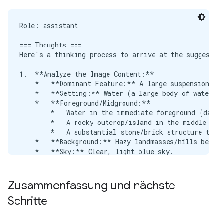
Role: assistant

=== Thoughts ===

Here's a thinking process to arrive at the suggeste
1.  **Analyze the Image Content:**

    *   **Dominant Feature:** A large suspension b
    *   **Setting:** Water (a large body of water, 
    *   **Foreground/Midground:**

        *   Water in the immediate foreground (dark
        *   A rocky outcrop/island in the middle fo
        *   A substantial stone/brick structure to 
    *   **Background:** Hazy landmasses/hills behin
    *   **Sky:** Clear, light blue sky.

    *   **Atmosphere/Lighting:** Bright daylight, c
2.  **Identify Key Elements for Description:**

Zusammenfassung und nächste
    *   The Bridge (Golden Gate Bridge).

Schritte
    *   The Water/Bay.

    *   The Coastal/Land features.
