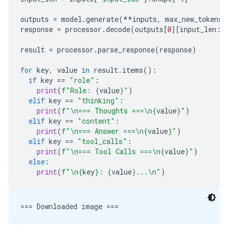
outputs
=
model
.
generate
(
**
inputs
,
max_new_tokens
=
response
=
processor
.
decode
(
outputs
[
0
][
input_len
:]
result
=
processor
.
parse_response
(
response
)
for
key
,
value
in
result
.
items
():
if
key
==
"role"
:
print
(
f
"Role: 
{
value
}
"
)
elif
key
==
"thinking"
:
print
(
f
"
\n
=== Thoughts ===
\n
{
value
}
"
)
elif
key
==
"content"
:
print
(
f
"
\n
=== Answer ===
\n
{
value
}
"
)
elif
key
==
"tool_calls"
:
print
(
f
"
\n
=== Tool Calls ===
\n
{
value
}
"
)
else
:
print
(
f
"
\n
{
key
}
: 
{
value
}
...
\n
"
)