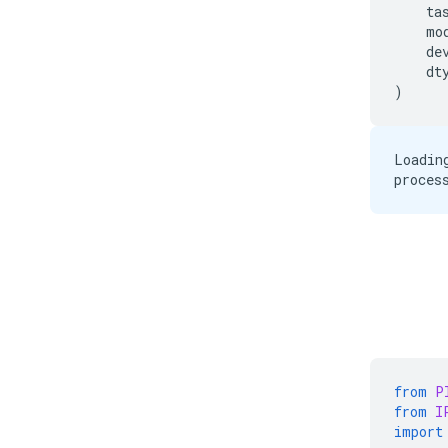
ta
mo
de
dt
)
Loadin
from
P
from
I
import