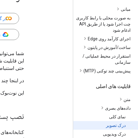
مبانی
به صورت محلی با رابط کاربری
در گ
چت اجرا شود یا از طریق API
ادغام شود
ب
اجرای کارآمد روی Edge
ساخت
/
آموزش در پایتون
استقرار در محیط عملیاتی
/
این قابلیت 
سازمانی
حتی استنباط
پیش‌بینی چند توکنی (MTP)
در اینجا چند 
قابلیت های اصلی
این نوت‌بوک از پرد
متن
داده‌های بصری
نصب بسته
نمای کلی
درک تصویر
درک ویدیویی