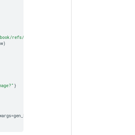
book/refs/heads/main/apps/sample-data/GoldenGate.png"
aw
)
mage?"
}
wargs
=
gen_kwargs
)