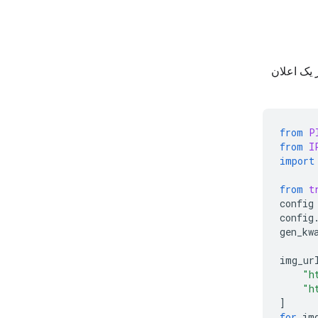
 یک اعلان
from
P
from
I
import
from
t
config
config
gen_kw
img_ur
"h
"h
]
for
im