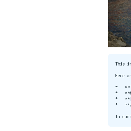
This i
Here a
*   **
*   **
*   **
*   **