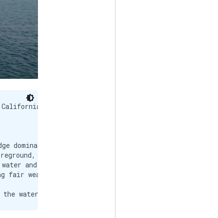
California, spanning a body of water.

ge dominates the background.

reground, likely the San Francisco Bay or the Pacific Oc
water and a rocky outcrop or small island with a bird pe
g fair weather.
