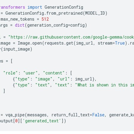
ransformers
import
GenerationConfig
=
GenerationConfig
.
from_pretrained
(
MODEL_ID
)
.
max_new_tokens
=
512
args
=
dict
(
generation_config
=
config
)
l
=
"https://raw.githubusercontent.com/google-gemma/cook
image
=
Image
.
open
(
requests
.
get
(
img_url
,
stream
=
True
)
.
r
y
(
input_image
)
es
=
[
"role"
:
"user"
,
"content"
:
[
{
"type"
:
"image"
,
"url"
:
img_url
},
{
"type"
:
"text"
,
"text"
:
"What is shown in this i
]
=
vqa_pipe
(
messages
,
return_full_text
=
False
,
generate_k
output
[
0
][
'generated_text'
])