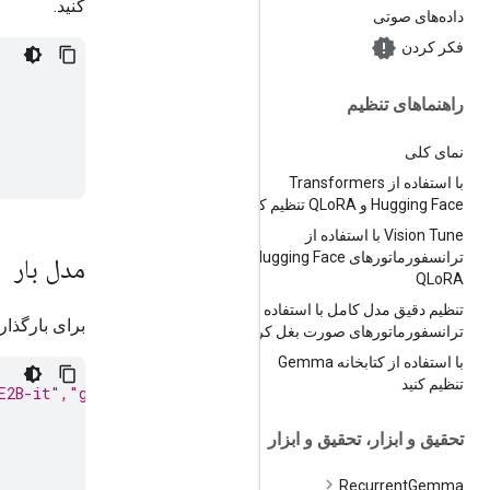
کنید.
داده‌های صوتی
فکر کردن
راهنماهای تنظیم
نمای کلی
با استفاده از Transformers
Hugging Face و QLo
RA تنظیم کنید
Vision Tune با استفاده از
ترانسفورماتورهای Hugging Face و
مدل بار
QLo
RA
تنظیم دقیق مدل کامل با استفاده از
برای بارگذار
ترانسفورماتورهای صورت بغل کردن
با استفاده از کتابخانه Gemma
تنظیم کنید
E2B-it","google/gemma-4-E4B-it", "google/gemma-4-31B-it
تحقیق و ابزار، تحقیق و ابزار
Recurrent
Gemma