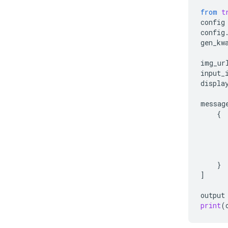
from
t
config
config
gen_kw
img_ur
input_
displa
messag
{
}
]
output
print
(