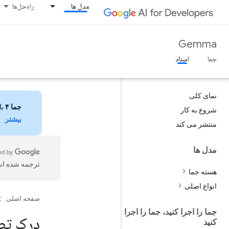
مدل ها
راه‌حل‌ها
Gemma
جما
اسناد
نمای کلی
جما ۴
با 
شروع به کار
بیشتر
منتشر می کند
مدل ها
ترجمه شده ا
هسته جما
انواع اصلی
صفحه اصلی
جما را اجرا کنید، جما را اجرا
درک تص
کنید