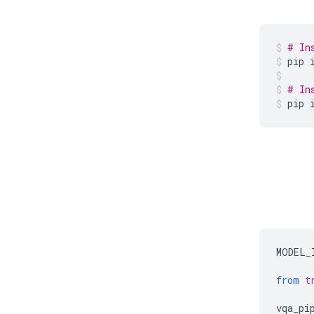
# In
pip
# In
pip
MODEL_
from
t
vqa_pi