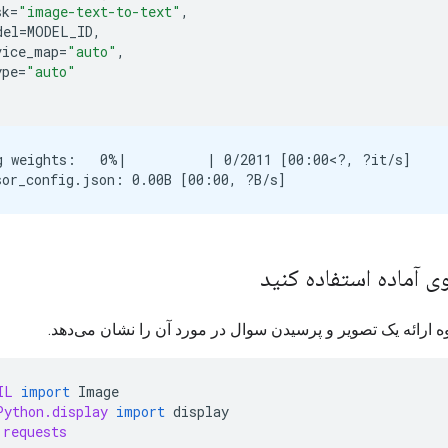
sk
=
"image-text-to-text"
,
del
=
MODEL_ID
,
vice_map
=
"auto"
,
ype
=
"auto"
g weights:   0%|          | 0/2011 [00:00<?, ?it/s]

وی آماده استفاده کنید
ه ارائه یک تصویر و پرسیدن سوال در مورد آن را نشان می‌دهد.
IL
import
Image
Python.display
import
display
requests