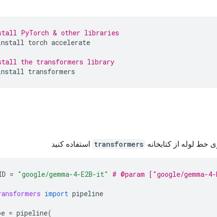
stall PyTorch & other libraries
install
torch
accelerate
stall the transformers library
install
transformers
ی خط لوله از کتابخانه
transformers
استفاده کنید
ID
=
"google/gemma-4-E2B-it"
# @param ["google/gemma-4-
ransformers
import
pipeline
pe
=
pipeline
(