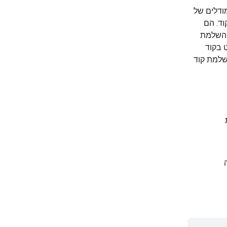
א משפחה של מודלים קלים בקוד פתוח שנוצרו על גבי Gemma. מודלים של
וד. הם
ת של השלמת
 בצ'אט בקוד
מתמחה בהשלמת קוד