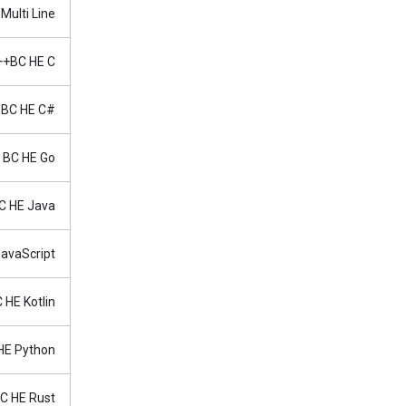
Multi Line
BC HE C++
BC HE C#‎
BC HE Go
C HE Java
avaScript
 HE Kotlin
HE Python
C HE Rust