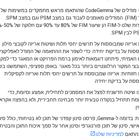
FIM – מודלים של CodeGemma שהותאמו מראש מתמקדים במשימות של
החסר (FIM). המודלים מאומנים לעבוד גם במצב PSM וגם במצב SPM.
ההגדרות שלנו 
אריזה שמבוססות על תרשים יחסי תלות ושיטות אריזה לקובצי מילון
סות על בדיקות יחידה: כדי לשפר את ההתאמה של המודל לאפליקציו
האמיתי, פיתחנו דוגמאות לאימון ברמת הפרויקט או המאגר כדי למק
צי המקור הרלוונטיים ביותר בכל מאגר. באופן ספציפי, השתמשנו בש
חזותיות: אריזה שמבוססת על תרשים יחסי תלות ואריזה לקסיקלית
סת על בדיקת יחידה.
ו שיטה חדשנית לפצל את המסמכים לתחילית, אמצע וסיומת, כדי
מת תתחיל בנקודה טבעית יותר מבחינה תחבירית, ולא בהפצה אקרא
ן.
בטיחות: בדומה ל-Gemma, פרסנו סינון קפדני של תוכן לא בטיחותי, כולל ס
ישי, סינון של תוכן פורנוגרפי וסינון אחר על סמך איכות התוכן והבטיח
בהתאם
למדיניות שלנו
.