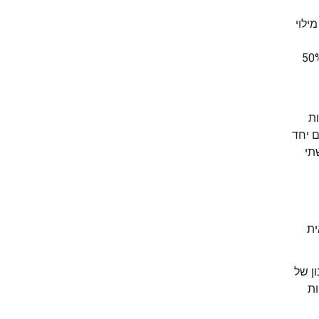
 מילוי
ל-FIM הן שיעור FIM של 80% עד 90% עם חלוקה של 50%-50%
ת
ם יחד
תי
ית
ינון של
ות