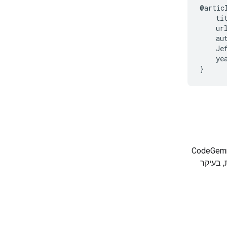
@artic
    ti
    ur
    au
    Je
    yea
, הוכשרו וריאנטים מוכנים מראש של CodeGemma 2B
לית, בעיקר