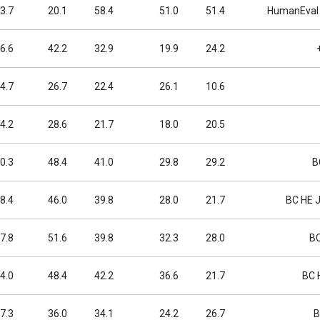
3.7
20.1
58.4
51.0
51.4
HumanEval 
6.6
42.2
32.9
19.9
24.2
4.7
26.7
22.4
26.1
10.6
4.2
28.6
21.7
18.0
20.5
0.3
48.4
41.0
29.8
29.2
B
8.4
46.0
39.8
28.0
21.7
BC HE J
7.8
51.6
39.8
32.3
28.0
BC
4.0
48.4
42.2
36.6
21.7
BC 
7.3
36.0
34.1
24.2
26.7
B