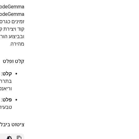
מהירה.
קלט ופלט
קלט:
ל
בתרחי
וריאנ
פלט:
ל
טבעית.
ציטוט ביבלי