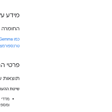
מידע ע
החומרה ו
כמו Gemma
טרנספורמציות (
פרטי ה
תוצאות ש
שיטת ההער
מדדי 
ומספר