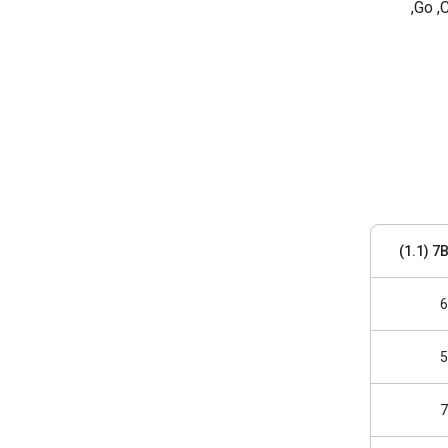
[C++, ‏ C#‎,‏ Go,
(1.1)
6
5
7