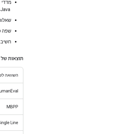
מדדי ביצו
‏ Java, ‏ JavaScript, ‏ Kotlin, ‏ Python, ‏ Rust]
שאלות
שפה ט
חשיבה
תוצאות של 
השוואה לש
umanEval
MBPP
ngle Line