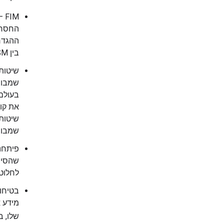
בין PSM לבין SPM.
שיטות 
שמבוס
בעולם 
את קוב
שיטות 
שמבוס
פיתחנ
שהסיו
לחלוטי
מידע א
שלו, 