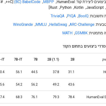
עים ליצירת קוד: HumanEval, ‏
MBPP
, ‏
BabelCode‏ (BC)
 ותשובות:
BoolQ
, ‏
PIQA
, ‏
TriviaQA
בעית:
ARC-Challenge
, ‏
HellaSwag
, ‏
MMLU
, ‏
WinoGrande
 מתמטית:
GSM8K
, ‏
MATH
מדדי ביצועים בתחום הקוד
וק
2B
2B (1.1)
7B
7B-IT
7B-IT‏ 
0.4
56.1
44.5
37.8
31.1
H
5.6
54.2
56.2
49.2
43.6
7.4
68.3
76.1
79.3
78.4
HumanEval Si