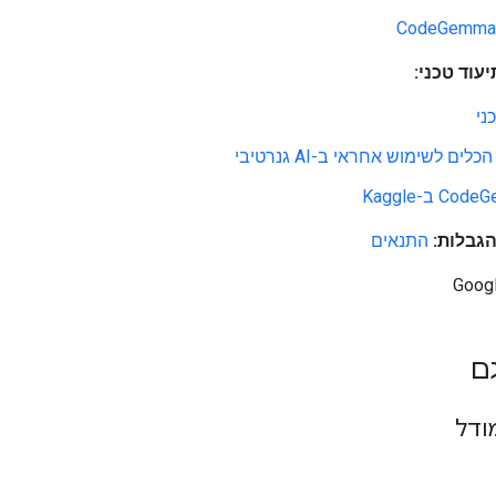
CodeGemma
עוד טכני:
ני
לים לשימוש אחראי ב-AI גנרטיבי
C ב-Kaggle
גבלות:
התנאים
ם
ודל