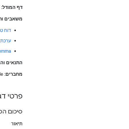
דף המודל:
משאבים ותי
דוח טכ
ערכת הכ
odeGemma
התנאים והה
מחברים:
Google
פרטי דג
סיכום המ
תיאור