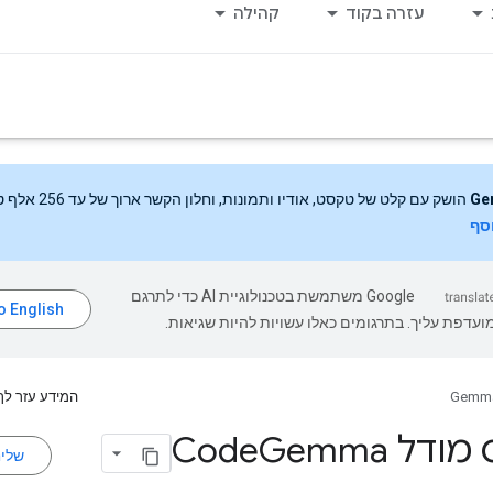
עזרה בקוד
קהילה
Ge
הושק עם קלט של טקסט, אודיו ותמונות, וחלון הקשר ארוך של עד 256 אלף טוקנים.
וסף
‫Google משתמשת בטכנולוגיית AI כדי לתרגם
עדפת עליך. בתרגומים כאלו עשויות להיות שגיאות.
Gemm
המידע עזר לך
ודל Code
Gemma
שלי