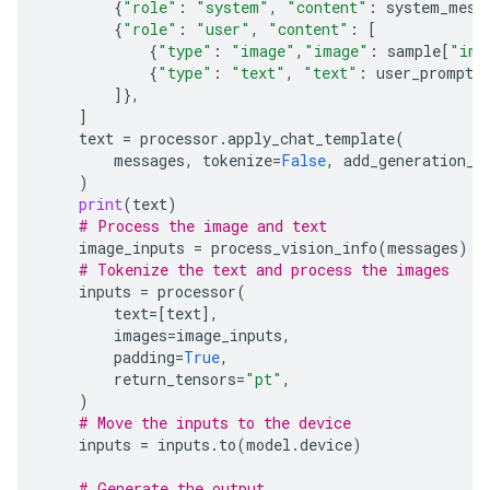
{
"role"
:
"system"
,
"content"
:
system_mess
{
"role"
:
"user"
,
"content"
:
[
{
"type"
:
"image"
,
"image"
:
sample
[
"ima
{
"type"
:
"text"
,
"text"
:
user_prompt
.
]},
]
text
=
processor
.
apply_chat_template
(
messages
,
tokenize
=
False
,
add_generation_p
)
print
(
text
)
# Process the image and text
image_inputs
=
process_vision_info
(
messages
)
# Tokenize the text and process the images
inputs
=
processor
(
text
=
[
text
],
images
=
image_inputs
,
padding
=
True
,
return_tensors
=
"pt"
,
)
# Move the inputs to the device
inputs
=
inputs
.
to
(
model
.
device
)
# Generate the output