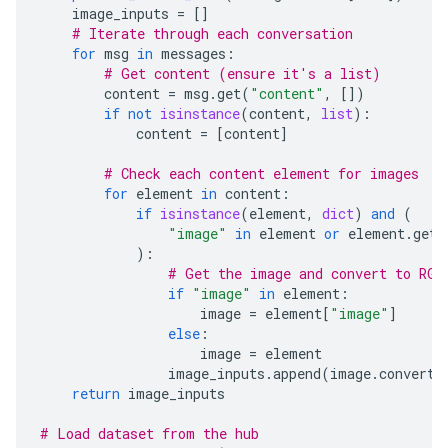
image_inputs
=
[]
# Iterate through each conversation
for
msg
in
messages
:
# Get content (ensure it's a list)
content
=
msg
.
get
(
"content"
,
[])
if
not
isinstance
(
content
,
list
):
content
=
[
content
]
# Check each content element for images
for
element
in
content
:
if
isinstance
(
element
,
dict
)
and
(
"image"
in
element
or
element
.
get
(
):
# Get the image and convert to RGB
if
"image"
in
element
:
image
=
element
[
"image"
]
else
:
image
=
element
image_inputs
.
append
(
image
.
convert
(
return
image_inputs
# Load dataset from the hub