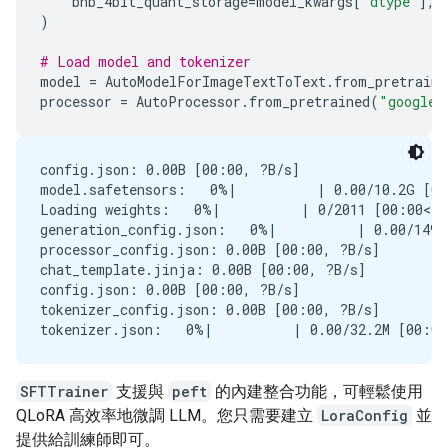
bnb_4bit_quant_storage
=
model_kwargs
[
"dtype"
],
)
# Load model and tokenizer
model
=
AutoModelForImageTextToText
.
from_pretraine
processor
=
AutoProcessor
.
from_pretrained
(
"google/
config.json: 0.00B [00:00, ?B/s]

model.safetensors:   0%|          | 0.00/10.2G [00
Loading weights:   0%|          | 0/2011 [00:00<?,
generation_config.json:   0%|          | 0.00/149 
processor_config.json: 0.00B [00:00, ?B/s]

chat_template.jinja: 0.00B [00:00, ?B/s]

config.json: 0.00B [00:00, ?B/s]

tokenizer_config.json: 0.00B [00:00, ?B/s]

SFTTrainer
支援與
peft
的內建整合功能，可輕鬆使用
QLoRA 高效率地微調 LLM。您只需要建立
LoraConfig
並
提供給訓練師即可。