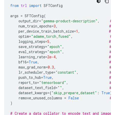
from
trl
import
SFTConfig
args
=
SFTConfig
(
output_dir
=
"gemma-product-description"
,
# 
num_train_epochs
=
3
,
# 
per_device_train_batch_size
=
1
,
# 
optim
=
"adamw_torch_fused"
,
# 
logging_steps
=
5
,
# 
save_strategy
=
"epoch"
,
# 
eval_strategy
=
"epoch"
,
# 
learning_rate
=
2e-4
,
# 
bf16
=
True
,
# 
max_grad_norm
=
0.3
,
# 
lr_scheduler_type
=
"constant"
,
# 
push_to_hub
=
True
,
# 
report_to
=
"tensorboard"
,
# 
dataset_text_field
=
""
,
# 
dataset_kwargs
=
{
"skip_prepare_dataset"
:
True
},
remove_unused_columns
=
False
# 
)
# Create a data collator to encode text and image 