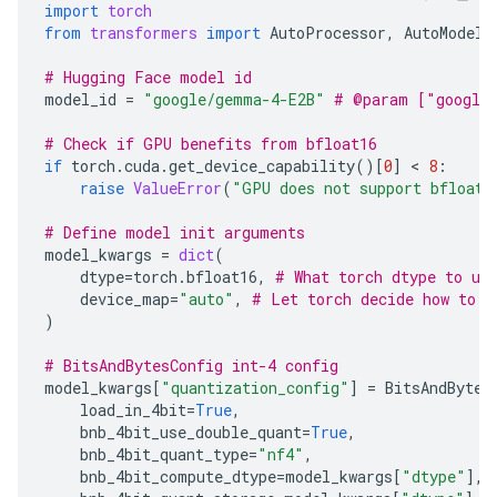
import
torch
from
transformers
import
AutoProcessor
,
AutoModelF
# Hugging Face model id
model_id
=
"google/gemma-4-E2B"
# @param ["google
# Check if GPU benefits from bfloat16
if
torch
.
cuda
.
get_device_capability
()[
0
]
 < 
8
:
raise
ValueError
(
"GPU does not support bfloat1
# Define model init arguments
model_kwargs
=
dict
(
dtype
=
torch
.
bfloat16
,
# What torch dtype to us
device_map
=
"auto"
,
# Let torch decide how to l
)
# BitsAndBytesConfig int-4 config
model_kwargs
[
"quantization_config"
]
=
BitsAndBytes
load_in_4bit
=
True
,
bnb_4bit_use_double_quant
=
True
,
bnb_4bit_quant_type
=
"nf4"
,
bnb_4bit_compute_dtype
=
model_kwargs
[
"dtype"
],