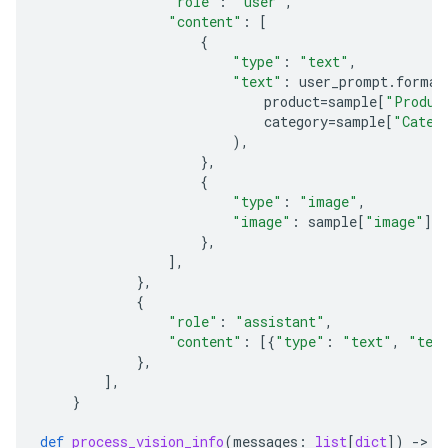
"role"
:
"user"
,
"content"
:
[
{
"type"
:
"text"
,
"text"
:
user_prompt
.
format
product
=
sample
[
"Produc
category
=
sample
[
"Categ
),
},
{
"type"
:
"image"
,
"image"
:
sample
[
"image"
],
},
],
},
{
"role"
:
"assistant"
,
"content"
:
[{
"type"
:
"text"
,
"tex
},
],
}
def
process_vision_info
(
messages
:
list
[
dict
])
-
> 
l