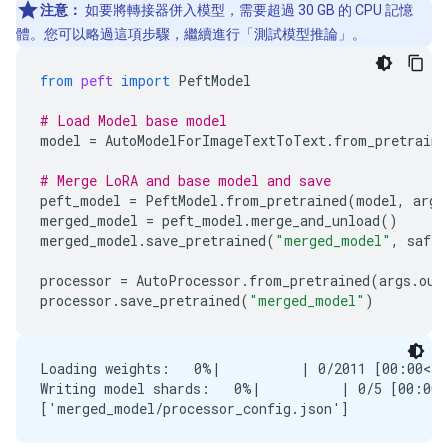
注意：
如要將轉接器併入模型，需要超過 30 GB 的 CPU 記憶
體。您可以略過這項步驟，繼續進行「測試模型推論」。
from
peft
import
PeftModel
# Load Model base model
model
=
AutoModelForImageTextToText
.
from_pretraine
# Merge LoRA and base model and save
peft_model
=
PeftModel
.
from_pretrained
(
model
,
args
merged_model
=
peft_model
.
merge_and_unload
()
merged_model
.
save_pretrained
(
"merged_model"
,
safe_
processor
=
AutoProcessor
.
from_pretrained
(
args
.
out
processor
.
save_pretrained
(
"merged_model"
)
Loading weights:   0%|          | 0/2011 [00:00<?,
Writing model shards:   0%|          | 0/5 [00:00<