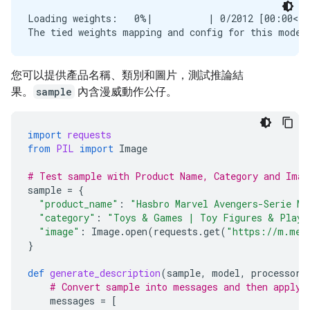
Loading weights:   0%|          | 0/2012 [00:00<?,
您可以提供產品名稱、類別和圖片，測試推論結
果。
sample
內含漫威動作公仔。
import
requests
from
PIL
import
Image
# Test sample with Product Name, Category and Imag
sample
=
{
"product_name"
:
"Hasbro Marvel Avengers-Serie Ma
"category"
:
"Toys & Games | Toy Figures & Plays
"image"
:
Image
.
open
(
requests
.
get
(
"https://m.med
}
def
generate_description
(
sample
,
model
,
processor
)
# Convert sample into messages and then apply 
messages
=
[