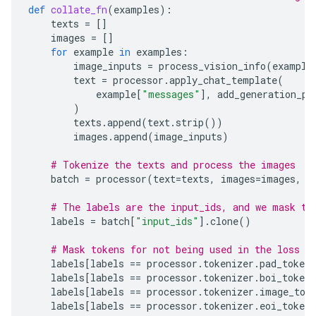
def
collate_fn
(
examples
):
texts
=
[]
images
=
[]
for
example
in
examples
:
image_inputs
=
process_vision_info
(
example
text
=
processor
.
apply_chat_template
(
example
[
"messages"
],
add_generation_pr
)
texts
.
append
(
text
.
strip
())
images
.
append
(
image_inputs
)
# Tokenize the texts and process the images
batch
=
processor
(
text
=
texts
,
images
=
images
,
r
# The labels are the input_ids, and we mask th
labels
=
batch
[
"input_ids"
]
.
clone
()
# Mask tokens for not being used in the loss c
labels
[
labels
==
processor
.
tokenizer
.
pad_token_
labels
[
labels
==
processor
.
tokenizer
.
boi_token_
labels
[
labels
==
processor
.
tokenizer
.
image_tok
labels
[
labels
==
processor
.
tokenizer
.
eoi_token_