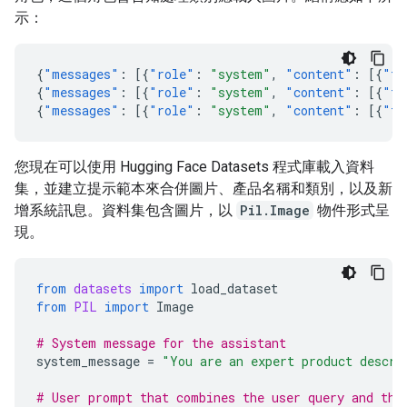
示：
{
"messages"
:
[{
"role"
:
"system"
,
"content"
:
[{
"ty
{
"messages"
:
[{
"role"
:
"system"
,
"content"
:
[{
"ty
{
"messages"
:
[{
"role"
:
"system"
,
"content"
:
[{
"ty
您現在可以使用 Hugging Face Datasets 程式庫載入資料
集，並建立提示範本來合併圖片、產品名稱和類別，以及新
增系統訊息。資料集包含圖片，以
Pil.Image
物件形式呈
現。
from
datasets
import
load_dataset
from
PIL
import
Image
# System message for the assistant
system_message
=
"You are an expert product descri
# User prompt that combines the user query and the