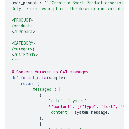
user_prompt
=
"""Create a Short Product descriptio
Only return description. The description should be
<
PRODUCT
{product}
<
/PRODUCT
>

<
CATEGORY
{category}
<
/CATEGORY
"""
# Convert dataset to OAI messages
def
format_data
(
sample
):
return
{
"messages"
:
[
{
"role"
:
"system"
,
#"content": [{"type": "text", "te
"content"
:
system_message
,
},
{