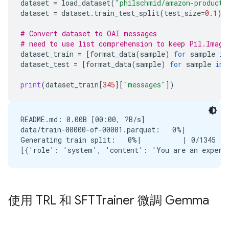
dataset
=
load_dataset
(
"philschmid/amazon-product-
dataset
=
dataset
.
train_test_split
(
test_size
=
0.1
)
# Convert dataset to OAI messages
# need to use list comprehension to keep Pil.Image
dataset_train
=
[
format_data
(
sample
)
for
sample
in
dataset_test
=
[
format_data
(
sample
)
for
sample
in
print
(
dataset_train
[
345
][
"messages"
])
README.md: 0.00B [00:00, ?B/s]

data/train-00000-of-00001.parquet:   0%|          |
Generating train split:   0%|          | 0/1345 [0
使用 TRL 和 SFTTrainer 微調 Gemma