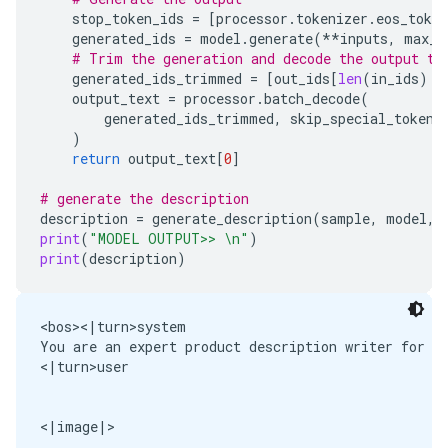
stop_token_ids
=
[
processor
.
tokenizer
.
eos_token
generated_ids
=
model
.
generate
(
**
inputs
,
max_n
# Trim the generation and decode the output to
generated_ids_trimmed
=
[
out_ids
[
len
(
in_ids
)
:
output_text
=
processor
.
batch_decode
(
generated_ids_trimmed
,
skip_special_tokens
)
return
output_text
[
0
]
# generate the description
description
=
generate_description
(
sample
,
model
,
print
(
"MODEL OUTPUT>> 
\n
"
)
print
(
description
)
<bos><|turn>system

You are an expert product description writer for Am
<|turn>user

<|image|>
