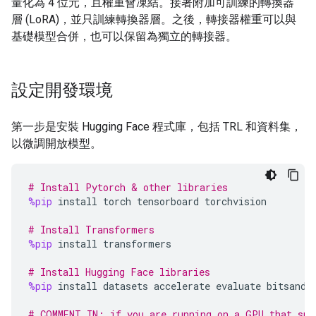
量化為 4 位元，且權重會凍結。接著附加可訓練的轉換器
層 (LoRA)，並只訓練轉換器層。之後，轉接器權重可以與
基礎模型合併，也可以保留為獨立的轉接器。
設定開發環境
第一步是安裝 Hugging Face 程式庫，包括 TRL 和資料集，
以微調開放模型。
# Install Pytorch & other libraries
%pip
install
torch
tensorboard
torchvision
# Install Transformers
%pip
install
transformers
# Install Hugging Face libraries
%pip
install
datasets
accelerate
evaluate
bitsandb
# COMMENT IN: if you are running on a GPU that sup