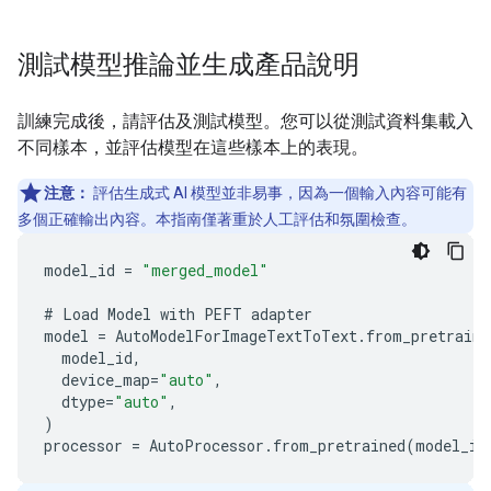
測試模型推論並生成產品說明
訓練完成後，請評估及測試模型。您可以從測試資料集載入
不同樣本，並評估模型在這些樣本上的表現。
注意：
評估生成式 AI 模型並非易事，因為一個輸入內容可能有
多個正確輸出內容。本指南僅著重於人工評估和氛圍檢查。
model_id
=
"merged_model"
#
Load
Model
with
PEFT
adapter
model
=
AutoModelForImageTextToText
.
from_pretraine
model_id
,
device_map
=
"auto"
,
dtype
=
"auto"
,
)
processor
=
AutoProcessor
.
from_pretrained
(
model_id