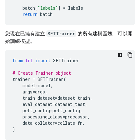
batch
[
"labels"
]
=
labels
return
batch
您現在已擁有建立
SFTTrainer
的所有建構區塊，可以開
始訓練模型。
from
trl
import
SFTTrainer
# Create Trainer object
trainer
=
SFTTrainer
(
model
=
model
,
args
=
args
,
train_dataset
=
dataset_train
,
eval_dataset
=
dataset_test
,
peft_config
=
peft_config
,
processing_class
=
processor
,
data_collator
=
collate_fn
,
)