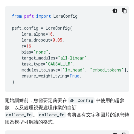
from
peft
import
LoraConfig
peft_config
=
LoraConfig
(
lora_alpha
=
16
,
lora_dropout
=
0.05
,
r
=
16
,
bias
=
"none"
,
target_modules
=
"all-linear"
,
task_type
=
"CAUSAL_LM"
,
modules_to_save
=
[
"lm_head"
,
"embed_tokens"
],
#
ensure_weight_tying
=
True
,
)
開始訓練前，您需要定義要在
SFTConfig
中使用的超參
數，以及處理視覺處理作業的自訂
collate_fn
。
collate_fn
會將含有文字和圖片的訊息轉
換為模型可解讀的格式。