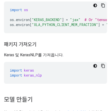
import
os
os
.
environ
[
"KERAS_BACKEND"
]
=
"jax"
# Or "tensorf
os
.
environ
[
"XLA_PYTHON_CLIENT_MEM_FRACTION"
]
=
"0
패키지 가져오기
Keras 및 KerasNLP를 가져옵니다.
import
keras
import
keras_nlp
모델 만들기