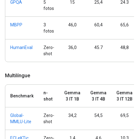
GPQA
5
15
25,4
24.3
fotos
MBPP
3
46,0
60,4
65,6
fotos
HumanEval
Zero-
36,0
45.7
48,8
shot
Multilíngue
n-
Gemma
Gemma
Gemma
Benchmark
shot
3 IT 1B
3 IT 4B
3 IT 12B
Global-
Zero-
34,2
54,5
69,5
MMLU-Lite
shot
ECLeKTic
Zero-
1.4
4,6
10.3