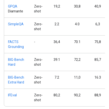
GPQA
Zero-
19,2
30,8
40,9
Diamante
shot
SimpleQA
Zero-
2.2
4.0
6,3
shot
FACTS
-
36,4
70.1
75,8
Grounding
BIG-Bench
Zero-
39.1
72,2
85,7
Hard
shot
BIG-Bench
Zero-
7.2
11,0
16.3
Extra Hard
shot
IFEval
Zero-
80,2
90,2
88,9
shot