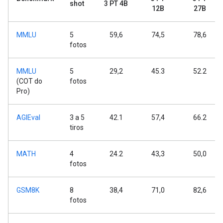
shot
3 PT 4B
12B
27B
MMLU
5
59,6
74,5
78,6
fotos
MMLU
5
29,2
45.3
52.2
(COT do
fotos
Pro)
AGIEval
3 a 5
42.1
57,4
66.2
tiros
MATH
4
24.2
43,3
50,0
fotos
GSM8K
8
38,4
71,0
82,6
fotos