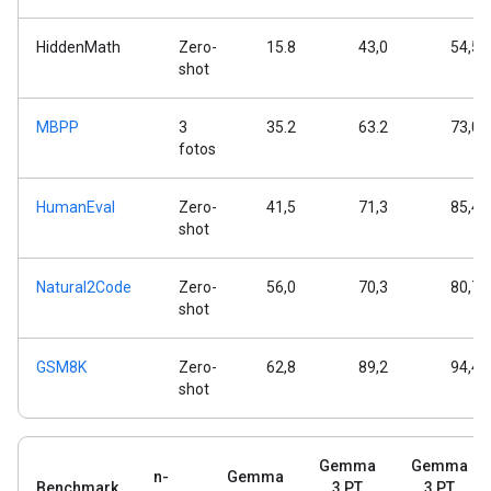
HiddenMath
Zero-
15.8
43,0
54,5
shot
MBPP
3
35.2
63.2
73,0
fotos
HumanEval
Zero-
41,5
71,3
85,4
shot
Natural2Code
Zero-
56,0
70,3
80,7
shot
GSM8K
Zero-
62,8
89,2
94,4
shot
Gemma
Gemma
n-
Gemma
Benchmark
3 PT
3 PT