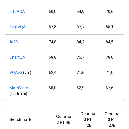
InfoVQA
50,0
64,9
70,6
TextVQA
57,8
67,7
65.1
AI2D
74,8
84,2
84,5
ChartQA
68,8
75,7
78.0
VQAv2
(val)
62,4
71,6
71,0
MathVista
50,0
62,9
67,6
(testmini)
Gemma
Gemma
Gemma
Benchmark
3 PT
3 PT
3 PT 4B
12B
27B