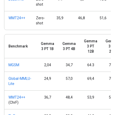
shot
WMT24++
Zero-
35,9
46,8
51,6
shot
Gemma
Gem
Gemma
Gemma
Benchmark
3 PT
3 P
3 PT 1B
3 PT 4B
12B
27
MGSM
2,04
34,7
64.3
74,
Global-MMLU-
24,9
57,0
69,4
75,
Lite
WMT24++
36,7
48,4
53,9
55,
(ChrF)