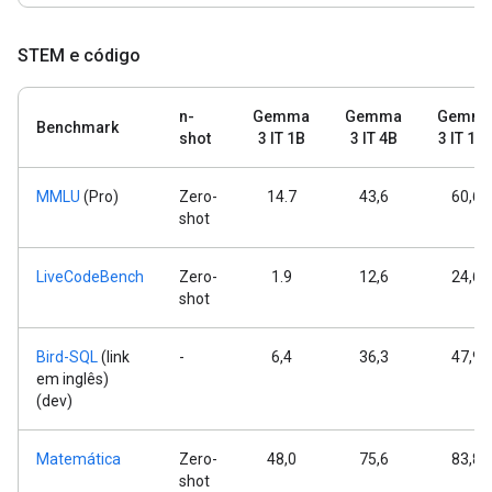
STEM e código
n-
Gemma
Gemma
Gemm
Benchmark
shot
3 IT 1B
3 IT 4B
3 IT 12
MMLU
(Pro)
Zero-
14.7
43,6
60,6
shot
LiveCodeBench
Zero-
1.9
12,6
24,6
shot
Bird-SQL
(link
-
6,4
36,3
47,9
em inglês)
(dev)
Matemática
Zero-
48,0
75,6
83,8
shot