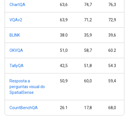
ChartQA
63,6
74,7
76,3
VQAv2
63,9
71,2
72,9
BLINK
38.0
35,9
39,6
OKVQA
51,0
58,7
60.2
TallyQA
42,5
51,8
54.3
Resposta a
50,9
60,0
59,4
perguntas visual do
SpatialSense
CountBenchQA
26.1
17,8
68,0