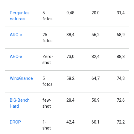
Perguntas
5
9,48
20.0
31,4
naturais
fotos
ARC-c
25
38,4
56,2
68,9
fotos
ARC-e
Zero-
73,0
82,4
88,3
shot
WinoGrande
5
58.2
64,7
74,3
fotos
BIG-Bench
few-
28,4
50,9
72,6
Hard
shot
DROP
1-
42,4
60.1
72,2
shot