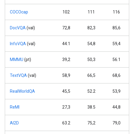
COCOcap
102
111
116
DocVQA
(val)
72,8
82,3
85,6
InfoVQA
(val)
44.1
54,8
59,4
MMMU
(pt)
39,2
50,3
56.1
TextVQA
(val)
58,9
66,5
68,6
RealWorldQA
45,5
52.2
53,9
ReMI
27,3
38.5
44,8
AI2D
63.2
75,2
79,0