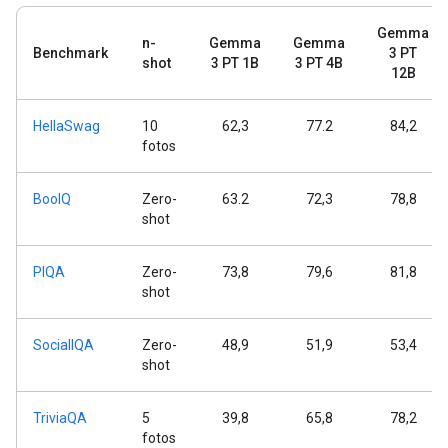
Gemma
n-
Gemma
Gemma
Benchmark
3 PT
shot
3 PT 1B
3 PT 4B
12B
HellaSwag
10
62,3
77.2
84,2
fotos
BoolQ
Zero-
63.2
72,3
78,8
shot
PIQA
Zero-
73,8
79,6
81,8
shot
SocialIQA
Zero-
48,9
51,9
53,4
shot
TriviaQA
5
39,8
65,8
78,2
fotos