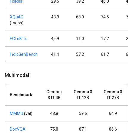
FloRes
29,5
39,2
46,0
48,
XQuAD
43,9
68,0
74,5
76,
(todos)
ECLeKTic
4,69
11,0
17,2
24,
IndicGenBench
41.4
57,2
61,7
63,
Multimodal
Gemma
Gemma 3
Gemma 3
Benchmark
3 IT 4B
IT 12B
IT 27B
MMMU
(val)
48,8
59,6
64,9
DocVQA
75,8
87,1
86,6