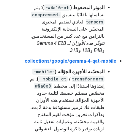
الموتر المضغوط (
-w4a16-ct
):
يتم
تسلسلها تلقائيًا بتنسيق
compressed-
tensors
العادي لتقديم المحتوى
المحسّن على السحابة الإلكترونية
بالتزامن مع عدد كبير من المستخدمين.
تتوفّر هذه الأوزان لـ Gemma 4 E2B
وE4B و12B و31B.
collections/google/gemma-4-qat-mobile
المحسّنة للأجهزة الجوّالة (
-mobile-
transformers
/
-mobile-ct
):
تم
إنشاؤها استنادًا إلى مخطط
wNa8o8
مخصّص مصمّم خصيصًا لتلبية حدود
الأجهزة الجوّالة. تستخدم هذه الأوزان
طبقات فك ترميز مستهدَفة بدقة 2 بت،
وذاكرات تخزين مؤقت لقيم المفتاح
والقيمة محسّنة، وعمليات تفعيل ثابتة
لزيادة توفير ذاكرة الوصول العشوائي