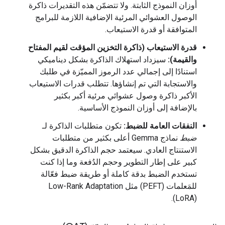
أوزان النموذج الثابتة. ولا تتضمّن هذه التقديرات ذاكرة
الوصول العشوائي المرئية الإضافية اللازمة للبرامج
المتوافقة أو قدرة الاستيعاب.
قدرة الاستيعاب (ذاكرة التخزين المؤقت لقيم المفتاح
والقيمة):
سيزداد استهلاك الذاكرة بشكل ديناميكي
استنادًا إلى إجمالي عدد الرموز المميّزة في طلبك
والاستجابة التي تم إنشاؤها. تتطلب قدرات الاستيعاب
الأكبر ذاكرة وصول عشوائي مرئية أكبر بكثير
بالإضافة إلى أوزان النموذج الأساسية.
النفقات العامة للضبط:
تكون متطلبات الذاكرة لـ
ضبط
نماذج Gemma أعلى بكثير من متطلبات
الاستنتاج العادي. سيعتمد حجم الذاكرة الدقيق بشكل
كبير على إطار التطوير وحجم الدُفعة وما إذا كنت
تستخدم الضبط بدقة كاملة أو طريقة ضبط فعّالة
للمَعلمات (PEFT) مثل Low-Rank Adaptation
(LoRA).