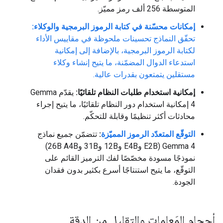
المتوسطة 256 ألف رمز مميّز.
إمكانات محسّنة في كتابة الرموز البرمجية والوكلاء:
تحقّق النماذج تحسينات ملحوظة في مقاييس الأداء
لكتابة الرموز البرمجية، بالإضافة إلى إمكانية
استدعاء الدوال المضمّنة، ما يتيح إنشاء وكلاء
مستقلين يتمتعون بقدرات عالية.
إمكانية استخدام طلبات النظام تلقائيًا:
يقدّم Gemma
4 إمكانية استخدام دور النظام تلقائيًا، ما يتيح إجراء
محادثات أكثر تنظيمًا وقابلة للتحكّم.
التوقّع المتعدّد الرموز المميّزة
:
تتضمّن جميع نماذج
Gemma 4 (E2B وE4B و12B و31B و26B A4B)
نموذجًا مسودة مخصّصًا لفك الترميز القائم على
التوقّع، ما يتيح استنتاجًا أسرع بكثير بدون فقدان
الجودة.
أحجام المَعلمات والتقليل من الدقة