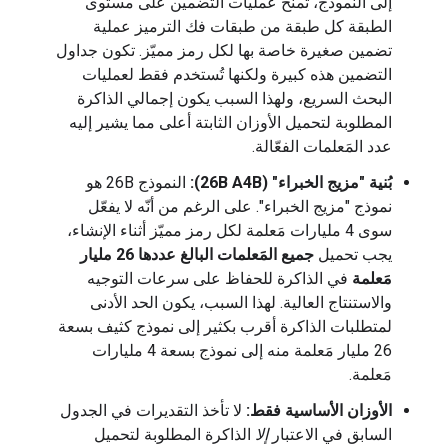
إلى النموذج، تمنح عمليات التضمين على مستوى
الطبقة كل طبقة من طبقات فك الترميز عملية
تضمين صغيرة خاصة بها لكل رمز مميّز. تكون جداول
التضمين هذه كبيرة ولكنها تُستخدم فقط لعمليات
البحث السريع، ولهذا السبب يكون إجمالي الذاكرة
المطلوبة لتحميل الأوزان الثابتة أعلى مما يشير إليه
عدد المَعلمات الفعّالة.
بُنية "مزيج الخبراء" (26B A4B):
النموذج 26B هو
نموذج "مزيج الخبراء". على الرغم من أنّه لا يفعّل
سوى 4 مليارات مَعلمة لكل رمز مميّز أثناء الإنشاء،
يجب تحميل
جميع المَعلمات البالغ عددها 26 مليار
مَعلمة
في الذاكرة للحفاظ على سرعات التوجيه
والاستنتاج العالية. لهذا السبب، يكون الحد الأدنى
لمتطلبات الذاكرة أقرب بكثير إلى نموذج كثيف بسعة
26 مليار مَعلمة منه إلى نموذج بسعة 4 مليارات
مَعلمة.
الأوزان الأساسية فقط:
لا تأخذ التقديرات في الجدول
السابق في الاعتبار
إلا
الذاكرة المطلوبة لتحميل