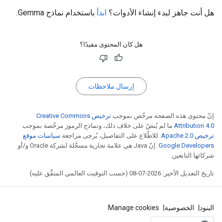
هل أنت جاهز لبدء إنشاء الأدوات؟
ابدأ
باستخدام نماذج Gemma.
هل كان المحتوى مفيدًا؟
إرسال ملاحظات
إنّ محتوى هذه الصفحة مرخّص بموجب
ترخيص Creative Commons
Attribution 4.0‏
ما لم يُنصّ على خلاف ذلك، ونماذج الرموز مرخّصة بموجب
ترخيص Apache 2.0‏
. للاطّلاع على التفاصيل، يُرجى مراجعة
سياسات موقع
Google Developers‏
. إنّ Java هي علامة تجارية مسجَّلة لشركة Oracle و/أو
شركائها التابعين.
تاريخ التعديل الأخير: 2026-07-08 (حسب التوقيت العالمي المتفَّق عليه)
البنود
الخصوصية
Manage cookies