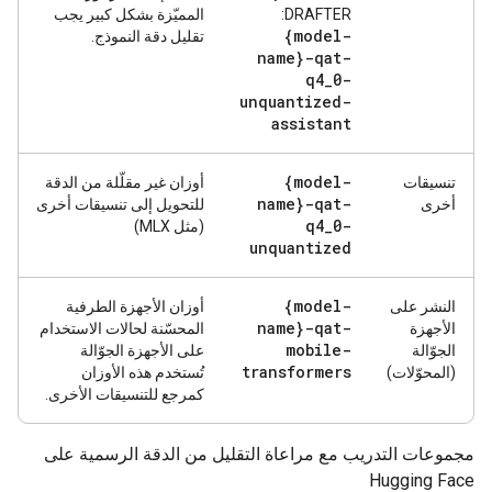
DRAFTER:
المميّزة بشكل كبير يجب
{model-
تقليل دقة النموذج.
name}-qat-
q4
_
0-
unquantized-
assistant
{model-
تنسيقات
أوزان غير مقلّلة من الدقة
name}-qat-
أخرى
للتحويل إلى تنسيقات أخرى
q4
_
0-
(مثل MLX)
unquantized
{model-
النشر على
أوزان الأجهزة الطرفية
name}-qat-
الأجهزة
المحسّنة لحالات الاستخدام
mobile-
الجوّالة
على الأجهزة الجوّالة
transformers
(المحوّلات)
تُستخدم هذه الأوزان
كمرجع للتنسيقات الأخرى.
مجموعات التدريب مع مراعاة التقليل من الدقة الرسمية على
Hugging Face