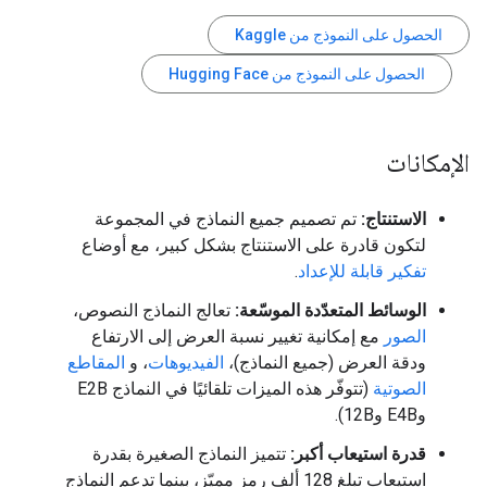
الحصول على النموذج من Kaggle
الحصول على النموذج من Hugging Face
الإمكانات
الاستنتاج:
تم تصميم جميع النماذج في المجموعة
لتكون قادرة على الاستنتاج بشكل كبير، مع أوضاع
تفكير قابلة للإعداد
.
الوسائط المتعدّدة الموسّعة:
تعالج النماذج النصوص،
الصور
مع إمكانية تغيير نسبة العرض إلى الارتفاع
ودقة العرض (جميع النماذج)،
الفيديوهات
، و
المقاطع
الصوتية
(تتوفّر هذه الميزات تلقائيًا في النماذج E2B
وE4B و12B).
قدرة استيعاب أكبر:
تتميز النماذج الصغيرة بقدرة
استيعاب تبلغ 128 ألف رمز مميّز، بينما تدعم النماذج