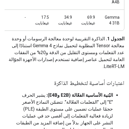
A4B
-
-
17.5
34.9
69.9
Gemma
4 31B
غيغابايت
غيغابايت
غيغابايت
الجدول 1.
الذاكرة التقريبية لوحدة معالجة الرسومات أو وحدة
معالجة Tensor المطلوبة لتحميل نماذج Gemma 4 استنادًا إلى
عدد المَعلمات ومستوى التقليل من الدقة و20% من النفقات
العامة لتحميل عناصر إضافية تستخدم إصدارات الأجهزة الجوّالة
LiteRT-LM.
اعتبارات أساسية لتخطيط الذاكرة
البُنية الأساسية الفعّالة (E2B وE4B):
يشير الحرف
"E" إلى "المَعلمات الفعّالة". تتضمّن النماذج الأصغر
حجمًا عمليات تضمين على مستوى الطبقة (PLE)
لزيادة فعالية المَعلمات إلى أقصى حد في عمليات
النشر على الجهاز. بدلاً من إضافة المزيد من الطبقات