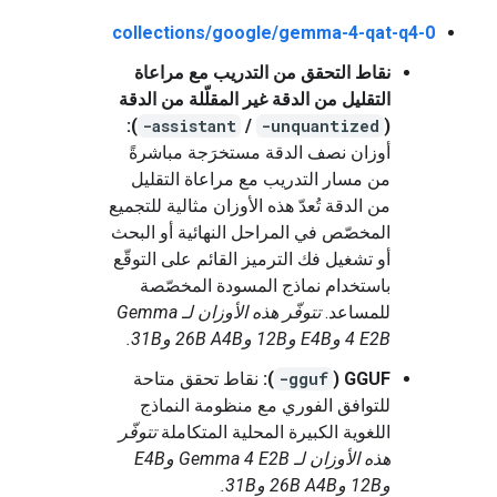
collections/google/gemma-4-qat-q4-0
نقاط التحقق من التدريب مع مراعاة
التقليل من الدقة غير المقلّلة من الدقة
):
-assistant
/
-unquantized
(
أوزان نصف الدقة مستخرَجة مباشرةً
من مسار التدريب مع مراعاة التقليل
من الدقة تُعدّ هذه الأوزان مثالية للتجميع
المخصّص في المراحل النهائية أو البحث
أو تشغيل فك الترميز القائم على التوقّع
باستخدام نماذج المسودة المخصّصة
للمساعد.
تتوفّر هذه الأوزان لـ Gemma
4 E2B وE4B و12B و26B A4B و31B.
GGUF (
-gguf
):
نقاط تحقق متاحة
للتوافق الفوري مع منظومة النماذج
اللغوية الكبيرة المحلية المتكاملة
تتوفّر
هذه الأوزان لـ Gemma 4 E2B وE4B
و12B و26B A4B و31B.