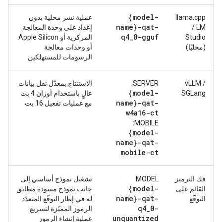
{model-
‫llama.cpp
عملية نشر محلية بدون
name}-qat-
/ LM
إعداد على وحدة المعالجة
q4
_
0-gguf
Studio
المركزية أو Apple Silicon
(محليًا)
أو وحدات معالجة
الرسومات للمستهلكين
‫vLLM /
SERVER:
الاستنتاج بمعدّل نقل بيانات
{model-
SGLang
عالٍ باستخدام أوزان 4 بت
name}-qat-
مع عمليات تفعيل 16 بت
w4a16-ct
MOBILE:
{model-
name}-qat-
mobile-ct
فك الترميز
MODEL:
تشغيل نموذج أساسي إلى
{model-
القائم على
جانب نموذج مسودة مطابق
name}-qat-
التوقّع
له في إطار التوقّع المتعدّد
q4
_
0-
الرموز المميّزة لتسريع
unquantized
عملية إنشاء الرموز