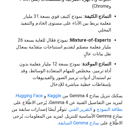
وChrome)
النماذج الكثيفة:
نموذج كثيف قوي بسعة 31 مليار
مَعلمة يربط بين الأداء على مستوى الخادم والتنفيذ
المحلي
Mixture-of-Experts:
نموذج فعّال للغاية بسعة 26
مليار مَعلمة مصمّم لتقديم استنتاجات متقدّمة بمعدّل
نقل بيانات عالٍ
النماذج الموحّدة:
نموذج بسعة 12 مليار مَعلمة بدون
أداة ترميز، مخصّص للمهام المتعدّدة الوسائط، وقد
تم استبدال أدوات ترميز الصور والفيديوهات
بإسقاطات خطية مباشرة للإدخال
يمكنك تنزيل نماذج Gemma 4 من
Kaggle
و
Hugging Face
.
لمزيد من التفاصيل الفنية عن Gemma 4، يُرجى الاطّلاع على
بطاقة النموذج
و
التقرير الفني
. تتوفّر أيضًا إصدارات سابقة من
نماذج Gemma الأساسية للتنزيل. لمزيد من المعلومات، يُرجى
الاطّلاع على
نماذج Gemma السابقة
.