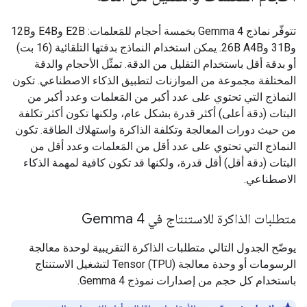
تتوفّر نماذج Gemma 4 بخمسة أحجام للمَعلمات: E2B وE4B و12B
و31B و26B A4B. يمكن استخدام النماذج بدقتها التلقائية (16 بت)
أو بدقة أقل باستخدام التقليل من الدقة. تمثّل الأحجام والدقة
المختلفة مجموعة من الموازنات لتطبيق الذكاء الاصطناعي. تكون
النماذج التي تحتوي على عدد أكبر من المَعلمات وعدد أكبر من
البتات (دقة أعلى) أكثر قدرة بشكل عام، ولكنها تكون أكثر تكلفة
من حيث دورات المعالجة وتكلفة الذاكرة واستهلاك الطاقة. تكون
النماذج التي تحتوي على عدد أقل من المَعلمات وعدد أقل من
البتات (دقة أقل) أقل قدرة، ولكنها قد تكون كافية لمهمة الذكاء
الاصطناعي.
متطلبات الذاكرة للاستنتاج في Gemma 4
يوضّح الجدول التالي متطلبات الذاكرة التقريبية لوحدة معالجة
الرسومات أو وحدة معالجة Tensor (TPU) لتشغيل الاستنتاج
باستخدام كل حجم من إصدارات نموذج Gemma 4.