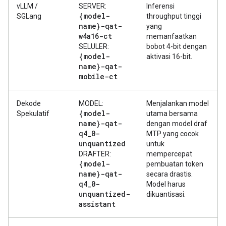
vLLM /
SERVER:
Inferensi
{model-
SGLang
throughput tinggi
name}-qat-
yang
w4a16-ct
memanfaatkan
SELULER:
bobot 4-bit dengan
{model-
aktivasi 16-bit.
name}-qat-
mobile-ct
Dekode
MODEL:
Menjalankan model
{model-
Spekulatif
utama bersama
name}-qat-
dengan model draf
q4
_
0-
MTP yang cocok
unquantized
untuk
DRAFTER:
mempercepat
{model-
pembuatan token
name}-qat-
secara drastis.
q4
_
0-
Model harus
unquantized-
dikuantisasi.
assistant