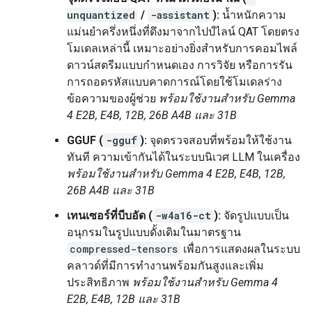
unquantized
/
-assistant
):
น้ำหนักความ
แม่นยำครึ่งหนึ่งที่ดึงมาจากไปป์ไลน์ QAT โดยตรง
โมเดลเหล่านี้ เหมาะอย่างยิ่งสำหรับการคอมไพล์
ดาวน์สตรีมแบบกำหนดเอง การวิจัย หรือการรัน
การถอดรหัสแบบคาดการณ์โดยใช้โมเดลร่าง
ข้อความของผู้ช่วย
พร้อมใช้งานสำหรับ Gemma
4 E2B, E4B, 12B, 26B A4B และ 31B
GGUF (
-gguf
):
จุดตรวจสอบที่พร้อมให้ใช้งาน
ทันที ความเข้ากันได้ในระบบนิเวศ LLM ในเครื่อง
พร้อมใช้งานสำหรับ Gemma 4 E2B, E4B, 12B,
26B A4B และ 31B
เทนเซอร์ที่บีบอัด (
-w4a16-ct
):
จัดรูปแบบเป็น
อนุกรมในรูปแบบดั้งเดิมในมาตรฐาน
compressed-tensors
เพื่อการแสดงผลในระบบ
คลาวด์ที่มีการทำงานพร้อมกันสูงและเพิ่ม
ประสิทธิภาพ
พร้อมใช้งานสำหรับ Gemma 4
E2B, E4B, 12B และ 31B