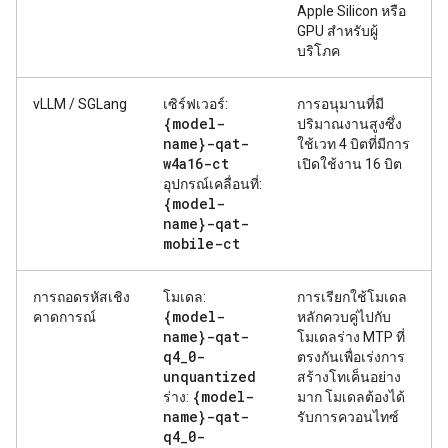
Apple Silicon หรือ
GPU สำหรับผู้
บริโภค
vLLM / SGLang
เซิร์ฟเวอร์:
การอนุมานที่มี
{model-
ปริมาณงานสูงซึ่ง
name}-qat-
ใช้เวท 4 บิตที่มีการ
w4a16-ct
เปิดใช้งาน 16 บิต
อุปกรณ์เคลื่อนที่:
{model-
name}-qat-
mobile-ct
การถอดรหัสเชิง
โมเดล:
การเรียกใช้โมเดล
{model-
คาดการณ์
หลักควบคู่ไปกับ
name}-qat-
โมเดลร่าง MTP ที่
q4
_
0-
ตรงกันเพื่อเร่งการ
unquantized
สร้างโทเค็นอย่าง
{model-
ร่าง:
มาก โมเดลต้องได้
name}-qat-
รับการควอนไทซ์
q4
_
0-