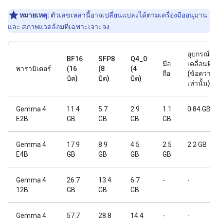
หมายเหตุ:
ตัวเลขเหล่านี้อาจเปลี่ยนแปลงได้ตามเครื่องมืออนุมาน
และ สภาพแวดล้อมที่เฉพาะเจาะจง
อุปกรณ์
BF16
SFP8
Q4_0
มือ
เคลื่อนที่
พารามิเตอร์
(16
(8
(4
ถือ
(ข้อความ
บิต)
บิต)
บิต)
เท่านั้น)
Gemma 4
11.4
5.7
2.9
1.1
0.84 GB
E2B
GB
GB
GB
GB
Gemma 4
17.9
8.9
4.5
2.5
2.2 GB
E4B
GB
GB
GB
GB
Gemma 4
26.7
13.4
6.7
-
-
12B
GB
GB
GB
Gemma 4
57.7
28.8
14.4
-
-