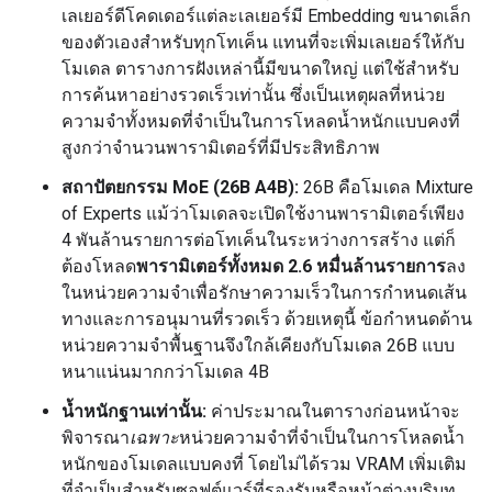
เลเยอร์ดีโคดเดอร์แต่ละเลเยอร์มี Embedding ขนาดเล็ก
ของตัวเองสำหรับทุกโทเค็น แทนที่จะเพิ่มเลเยอร์ให้กับ
โมเดล ตารางการฝังเหล่านี้มีขนาดใหญ่ แต่ใช้สำหรับ
การค้นหาอย่างรวดเร็วเท่านั้น ซึ่งเป็นเหตุผลที่หน่วย
ความจำทั้งหมดที่จำเป็นในการโหลดน้ำหนักแบบคงที่
สูงกว่าจำนวนพารามิเตอร์ที่มีประสิทธิภาพ
สถาปัตยกรรม MoE (26B A4B):
26B คือโมเดล Mixture
of Experts แม้ว่าโมเดลจะเปิดใช้งานพารามิเตอร์เพียง
4 พันล้านรายการต่อโทเค็นในระหว่างการสร้าง แต่ก็
ต้องโหลด
พารามิเตอร์ทั้งหมด 2.6 หมื่นล้านรายการ
ลง
ในหน่วยความจำเพื่อรักษาความเร็วในการกำหนดเส้น
ทางและการอนุมานที่รวดเร็ว ด้วยเหตุนี้ ข้อกำหนดด้าน
หน่วยความจำพื้นฐานจึงใกล้เคียงกับโมเดล 26B แบบ
หนาแน่นมากกว่าโมเดล 4B
น้ำหนักฐานเท่านั้น:
ค่าประมาณในตารางก่อนหน้าจะ
พิจารณา
เฉพาะ
หน่วยความจำที่จำเป็นในการโหลดน้ำ
หนักของโมเดลแบบคงที่ โดยไม่ได้รวม VRAM เพิ่มเติม
ที่จำเป็นสำหรับซอฟต์แวร์ที่รองรับหรือหน้าต่างบริบท