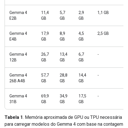
Gemma 4
11,4
5,7
2,9
1,1 GB
E2B
GB
GB
GB
Gemma 4
17,9
8,9
4,5
2,5 GB
E4B
GB
GB
GB
Gemma 4
26,7
13,4
6,7
-
12B
GB
GB
GB
Gemma 4
57,7
28,8
14,4
-
26B A4B
GB
GB
GB
Gemma 4
69,9
34,9
17,5
-
31B
GB
GB
GB
Tabela 1
. Memória aproximada de GPU ou TPU necessária
para carregar modelos do Gemma 4 com base na contagem