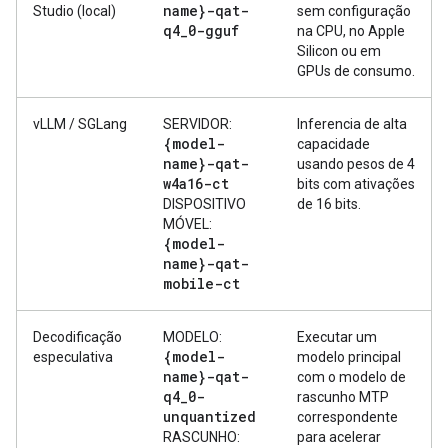
name}-qat-
Studio (local)
sem configuração
q4
_
0-gguf
na CPU, no Apple
Silicon ou em
GPUs de consumo.
vLLM / SGLang
SERVIDOR:
Inferencia de alta
{model-
capacidade
name}-qat-
usando pesos de 4
w4a16-ct
bits com ativações
DISPOSITIVO
de 16 bits.
MÓVEL:
{model-
name}-qat-
mobile-ct
Decodificação
MODELO:
Executar um
{model-
especulativa
modelo principal
name}-qat-
com o modelo de
q4
_
0-
rascunho MTP
unquantized
correspondente
RASCUNHO:
para acelerar