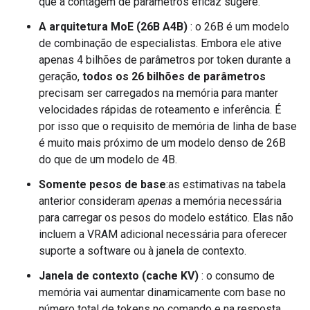
que a contagem de parâmetros eficaz sugere.
A arquitetura MoE (26B A4B)
: o 26B é um modelo
de combinação de especialistas. Embora ele ative
apenas 4 bilhões de parâmetros por token durante a
geração,
todos os 26 bilhões de parâmetros
precisam ser carregados na memória para manter
velocidades rápidas de roteamento e inferência. É
por isso que o requisito de memória de linha de base
é muito mais próximo de um modelo denso de 26B
do que de um modelo de 4B.
Somente pesos de base
:as estimativas na tabela
anterior consideram
apenas
a memória necessária
para carregar os pesos do modelo estático. Elas não
incluem a VRAM adicional necessária para oferecer
suporte a software ou à janela de contexto.
Janela de contexto (cache KV)
: o consumo de
memória vai aumentar dinamicamente com base no
número total de tokens no comando e na resposta