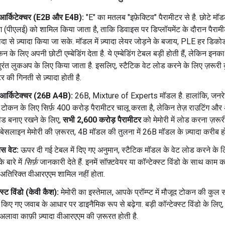
 आर्किटेक्चर (E2B और E4B):
"E" का मतलब "इफ़ेक्टिव" पैरामीटर से है. छोटे मॉड
िंग (पीएलई) को शामिल किया जाता है, ताकि डिवाइस पर डिप्लॉयमेंट के दौरान पैरामी
यादा से ज़्यादा किया जा सके. मॉडल में ज़्यादा लेयर जोड़ने के बजाय, PLE हर डिक
न के लिए अपनी छोटी एम्बेडिंग देता है. ये एम्बेडिंग टेबल बड़ी होती हैं, लेकिन इनका
 तुरंत लुकअप के लिए किया जाता है. इसलिए, स्टैटिक वेट लोड करने के लिए ज़रूरी क
र की गिनती से ज़्यादा होती है.
र्किटेक्चर (26B A4B):
26B, Mixture of Experts मॉडल है. हालांकि, जनरे
टोकन के लिए सिर्फ़ 400 करोड़ पैरामीटर चालू करता है, लेकिन तेज़ राउटिंग और
ीड बनाए रखने के लिए,
सभी 2,600 करोड़ पैरामीटर
को मेमोरी में लोड करना ज़रूर
ेसलाइन मेमोरी की ज़रूरत, 4B मॉडल की तुलना में 26B मॉडल के ज़्यादा करीब हो
बेस वेट:
ऊपर दी गई टेबल में दिए गए अनुमान, स्टैटिक मॉडल के वेट लोड करने के ल
के बारे में
सिर्फ़
जानकारी देते हैं. इनमें सॉफ़्टवेयर या कॉन्टेक्स्ट विंडो के साथ काम 
 अतिरिक्त वीआरएएम शामिल नहीं होता.
्स्ट विंडो (केवी कैश):
मेमोरी का इस्तेमाल, आपके प्रॉम्प्ट में मौजूद टोकन की कुल 
किए गए जवाब के आधार पर डाइनैमिक रूप से बढ़ेगा. बड़ी कॉन्टेक्स्ट विंडो के लिए
 अलावा काफ़ी ज़्यादा वीआरएएम की ज़रूरत होती है.