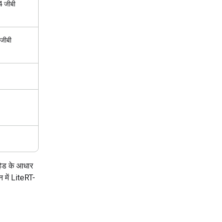
4 जीबी
 जीबी
हेड के आधार
 में LiteRT-