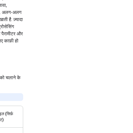
ावा,
है. अलग-अलग
ी है. ज़्यादा
्रोसेसिंग
कम पैरामीटर और
िए काफ़ी हो
 को चलाने के
इल (सिर्फ़
्ट)