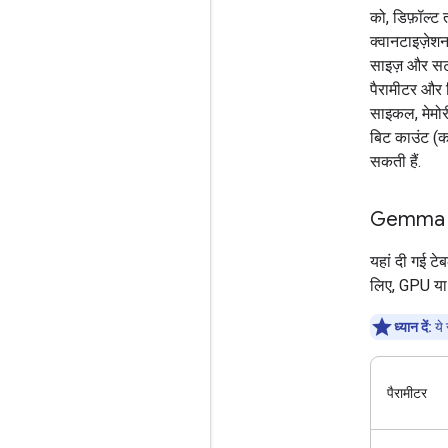
को, डिफ़ॉल्ट
क्वानटाइज़े
साइज़ और सटी
पैरामीटर और ब
साइकल, मेमोरी
बिट काउंट (कम
सकती हैं.
Gemma 4 क
यहां दी गई ट
लिए, GPU या T
ध्यान दें:
ये 
पैरामीटर