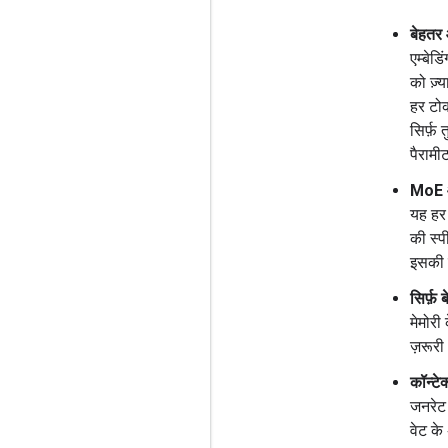
बेहतर
एम्बेड
को ज़्
हर टोक
सिर्फ़
पैरामीट
MoE आ
यह हर 
की स्प
इसकी ब
सिर्फ़ 
मेमोरी 
ज़रूरी
कॉन्टेक
जनरेट 
वेट के