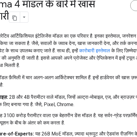
 4 मॉडल के बारे में खास
री
िव आर्टिफ़िशियल इंटेलिजेंस मॉडल का एक परिवार है. इनका इस्तेमाल, जनरेशन स
 किया जा सकता है. जैसे, सवालों के जवाब देना, खास जानकारी देना, और तर्क क
 के साथ उपलब्ध कराए जाते हैं. साथ ही, इन्हें
कारोबारी इस्तेमाल
के लिए ज़िम्मेद
 की अनुमति दी जाती है. इससे आपको अपने प्रोजेक्ट और ऐप्लिकेशन में इन्हें ट्यून
ा मिलती है.
फ़ैमिली में चार अलग-अलग आर्किटेक्चर शामिल हैं. इन्हें हार्डवेयर की खास ज़र
ै:
ाइज़:
2B और 4B पैरामीटर वाले मॉडल, जिन्हें अल्ट्रा-मोबाइल, एज, और ब्राउज़र 
े लिए बनाया गया है. जैसे, Pixel, Chrome.
 3100 करोड़ पैरामीटर वाला एक बेहतरीन डेंस मॉडल है. यह सर्वर-ग्रेड परफ़ॉर्
क्यूशन के बीच के अंतर को कम करता है.
ure-of-Experts:
यह 26B MoE मॉडल, ज़्यादा थ्रूपुट और ऐडवांस रीज़निंग क