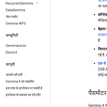
ऑडिय
Recurrent
Gemma
जा सक
Data
Gemma
कॉन्टेक
जेमा स्कोप
मीडियम
Gemma-APS
बेहतर 
फ़ंक्श
कम्यूनिटी
हैं.
Gemmaverse
सिस्टम 
Discord
गई है.
एक से 
कानूनी
26B A4
कोई कम
उपयोग की शर्तें
Gemma 4 का लाइसेंस
इस तरह के इस्तेमाल पर पाबंदी है
पैरामीट
इस्तेमाल के मकसद का स्टेटमेंट
Gemma 4 मॉड