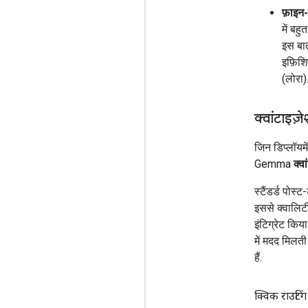
फ़ाइन-
में बह
इस बात
इफ़िशि
(लोरा)
क्वांटाइज़े
जिन डिप्लॉयमे
Gemma
क्व
स्टैंडर्ड पोस्
इससे क्वालिटी 
इंटिग्रेट किय
में मदद मिलती
हैं.
क्विक राउटिंग