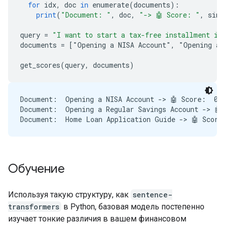
for
idx
,
doc
in
enumerate
(
documents
)
:
print
(
"Document: "
,
doc
,
"-> 🤖 Score: "
,
simi
query
=
"I want to start a tax-free installment in
documents
=
[
"Opening a NISA Account", "Opening a 
get_scores
(
query
,
documents
)
Document:  Opening a NISA Account -> 🤖 Score:  0.5
Document:  Opening a Regular Savings Account -> 🤖 
Обучение
Используя такую ​​структуру, как
sentence-
transformers
в Python, базовая модель постепенно
изучает тонкие различия в вашем финансовом