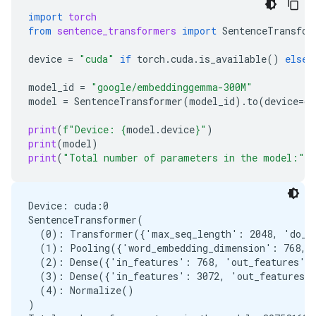
import
torch
from
sentence_transformers
import
SentenceTransfor
device
=
"cuda"
if
torch
.
cuda
.
is_available
()
else
model_id
=
"google/embeddinggemma-300M"
model
=
SentenceTransformer
(
model_id
)
.
to
(
device
=
de
print
(
f
"Device: 
{
model
.
device
}
"
)
print
(
model
)
print
(
"Total number of parameters in the model:"
,
Device: cuda:0

SentenceTransformer(

  (0): Transformer({'max_seq_length': 2048, 'do_lo
  (1): Pooling({'word_embedding_dimension': 768, '
  (2): Dense({'in_features': 768, 'out_features': 
  (3): Dense({'in_features': 3072, 'out_features':
  (4): Normalize()

)
