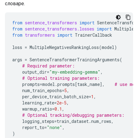
словаре.
from
sentence_transformers
import
SentenceTransfor
from
sentence_transformers.losses
import
MultipleN
from
transformers
import
TrainerCallback
loss
=
MultipleNegativesRankingLoss
(
model
)
args
=
SentenceTransformerTrainingArguments
(
# Required parameter:
output_dir
=
"my-embedding-gemma"
,
# Optional training parameters:
prompts
=
model
.
prompts
[
task_name
],
# use mod
num_train_epochs
=
5
,
per_device_train_batch_size
=
1
,
learning_rate
=
2e-5
,
warmup_ratio
=
0.1
,
# Optional tracking/debugging parameters:
logging_steps
=
train_dataset
.
num_rows
,
report_to
=
"none"
,
)