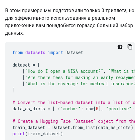
В этом примере мы подготовили только 3 триплета, но
для эффективного использования в реальном
приложении вам понадобится гораздо больший набор
данных.
from
datasets
import
Dataset
dataset
=
[
[
"How do I open a NISA account?"
,
"What is the
[
"Are there fees for making an early repayment
[
"What is the coverage for medical insurance?"
]
# Convert the list-based dataset into a list of di
data_as_dicts
=
[
{
"anchor"
:
row
[
0
],
"positive"
:
r
# Create a Hugging Face `Dataset` object from the 
train_dataset
=
Dataset
.
from_list
(
data_as_dicts
)
print
(
train_dataset
)