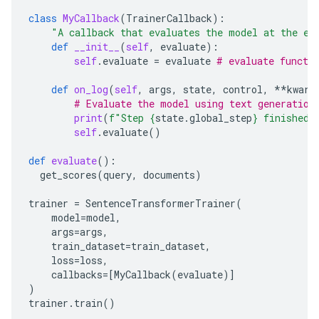
class
MyCallback
(
TrainerCallback
):
"A callback that evaluates the model at the en
def
__init__
(
self
,
evaluate
):
self
.
evaluate
=
evaluate
# evaluate functi
def
on_log
(
self
,
args
,
state
,
control
,
**
kwarg
# Evaluate the model using text generation
print
(
f
"Step 
{
state
.
global_step
}
 finished.
self
.
evaluate
()
def
evaluate
():
get_scores
(
query
,
documents
)
trainer
=
SentenceTransformerTrainer
(
model
=
model
,
args
=
args
,
train_dataset
=
train_dataset
,
loss
=
loss
,
callbacks
=
[
MyCallback
(
evaluate
)]
)
trainer
.
train
()