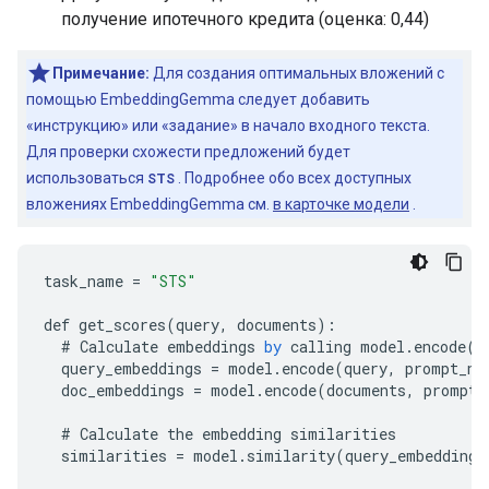
получение ипотечного кредита (оценка: 0,44)
Примечание:
Для создания оптимальных вложений с
помощью EmbeddingGemma следует добавить
«инструкцию» или «задание» в начало входного текста.
Для проверки схожести предложений будет
использоваться
STS
. Подробнее обо всех доступных
вложениях EmbeddingGemma см.
в карточке модели
.
task_name
=
"STS"
def
get_scores
(
query
,
documents
)
:
#
Calculate
embeddings
by
calling
model
.
encode
()
query_embeddings
=
model
.
encode
(
query
,
prompt_na
doc_embeddings
=
model
.
encode
(
documents
,
prompt_
#
Calculate
the
embedding
similarities
similarities
=
model
.
similarity
(
query_embeddings