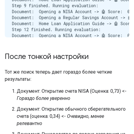
Step 9 finished. Running evaluation:

Document:  Opening a NISA Account -> 🤖 Score:  0.7
Document:  Opening a Regular Savings Account -> 🤖 
Document:  Home Loan Application Guide -> 🤖 Score:
Step 12 finished. Running evaluation:

Document:  Opening a NISA Account -> 🤖 Score:  0.7
Document:  Opening a Regular Savings Account -> 🤖 
Document:  Home Loan Application Guide -> 🤖 Score:
Step 15 finished. Running evaluation:

После тонкой настройки
Document:  Opening a NISA Account -> 🤖 Score:  0.7
Document:  Opening a Regular Savings Account -> 🤖 
Document:  Home Loan Application Guide -> 🤖 Score:
Тот же поиск теперь дает гораздо более четкие
Step 15 finished. Running evaluation:

результаты:
Document:  Opening a NISA Account -> 🤖 Score:  0.7
Document:  Opening a Regular Savings Account -> 🤖 
Документ: Открытие счета NISA (Оценка: 0,73) <-
Document:  Home Loan Application Guide -> 🤖 Score:
Гораздо более уверенно
Документ: Открытие обычного сберегательного
счета (оценка: 0,34) <-
Очевидно, менее
релевантно