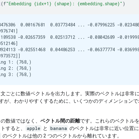
t
(
f
"Embedding {idx+1} (shape): {embedding.shape}"
)
8476306  0.00167681  0.03773484 ... -0.07996225 -0.023480
976741]

1189538 -0.02657359  0.02513712 ... -0.08042689 -0.019998
512146]

8924113 -0.02551468  0.04486253 ... -0.06377774 -0.036998
973572]]

ing 1: (768,)

ing 2: (768,)

、文ごとに数値ベクトルを出力します。実際のベクトルは非常
ですが、わかりやすくするために、いくつかのディメンションで
々の数値ではなく、
ベクトル間の距離
です。これらのベクトル
ットすると、
apple
と
banana
のベクトルは非常に近い位置に
のベクトルは他の 2 つのベクトルから離れています。