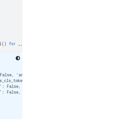
l
()
for
_
,
p
in
model
.
named_parameters
()]))
False, 'architecture': 'Gemma3TextModel'})

e_cls_token': False, 'pooling_mode_mean_tokens': True, 
': False, 'activation_function': 'torch.nn.modules.linea
': False, 'activation_function': 'torch.nn.modules.linea