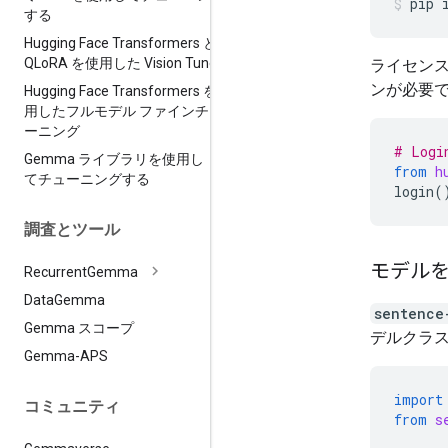
pip
する
Hugging Face Transformers と
QLo
RA を使用した Vision Tune
ライセンス
ンが必要
Hugging Face Transformers を使
用したフルモデル ファインチュ
ーニング
# Logi
Gemma ライブラリを使用し
from
h
てチューニングする
login
(
調査とツール
モデル
Recurrent
Gemma
Data
Gemma
sentence
Gemma スコープ
デルクラ
Gemma-APS
import
コミュニティ
from
s