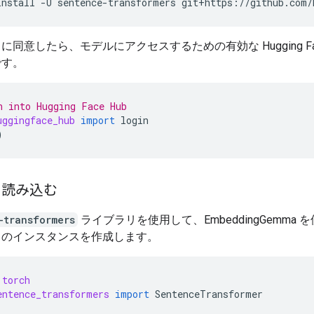
install
-U
sentence-transformers
git+https://github.com/
に同意したら、モデルにアクセスするための有効な Hugging Fa
です。
n into Hugging Face Hub
uggingface_hub
import
login
)
を読み込む
-transformers
ライブラリを使用して、EmbeddingGemma 
スのインスタンスを作成します。
torch
entence_transformers
import
SentenceTransformer