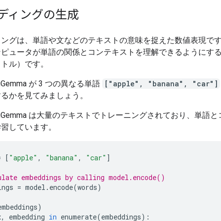
ディングの生成
ィングは、単語や文などのテキストの意味を捉えた数値表現で
ンピュータが単語の関係とコンテキストを理解できるようにす
クトル）です。
ngGemma が 3 つの異なる単語
["apple", "banana", "car"]
するかを見てみましょう。
dingGemma は大量のテキストでトレーニングされており、単語
学習しています。
=
[
"apple"
,
"banana"
,
"car"
]
ulate embeddings by calling model.encode()
ings
=
model
.
encode
(
words
)
embeddings
)
x
,
embedding
in
enumerate
(
embeddings
):