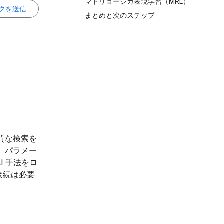
マトリョーシカ表現学習（MRL）
クを送信
まとめと次のステップ
品質な検索を
。パラメー
I 手法をロ
接続は必要