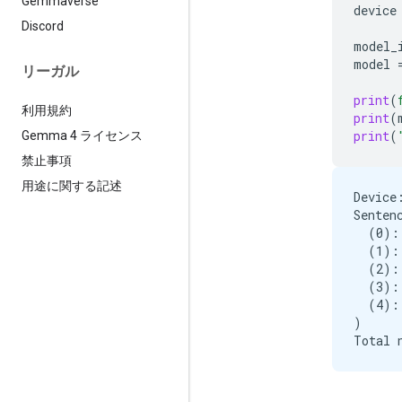
Gemmaverse
device
Discord
model_
model
リーガル
print
(
利用規約
print
(
print
(
Gemma 4 ライセンス
禁止事項
用途に関する記述
Device:
Senten
  (0):
  (1):
  (2):
  (3):
  (4):
)
