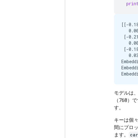
prin
[[-0.1
   0.00
 [-0.2
   0.00
 [-0.1
   0.03
Embedd
Embedd
モデルは
（768）
す。
キーは個
間にプロ
ます。
car