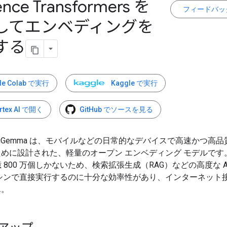
ence Transformers を
フィードバッ
してエンベディングを
する
le Colab で実行
Kaggle で実行
rtex AI で開く
GitHub でソースを見る
dingGemma は、モバイルなどの日常的なデバイスで高速かつ高
めに設計された、軽量のオープン エンベディング モデルです
 億 800 万個しかないため、検索拡張生成（RAG）などの高度な A
マシンで直接実行するのに十分な効率性があり、インターネット
ん。