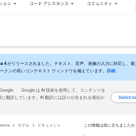
ション
コード アシスタンス
コミュニティ
a 4
がリリースされました。テキスト、音声、画像の入力に対応し、最大 
 トークンの長いコンテキスト ウィンドウを備えています。
詳細
Google は AI 技術を使用して、コンテンツを
語に翻訳しています。AI 翻訳には誤りが含まれる場合が
emma
モデル
ドキュメント
この情報は役に立ちましたか