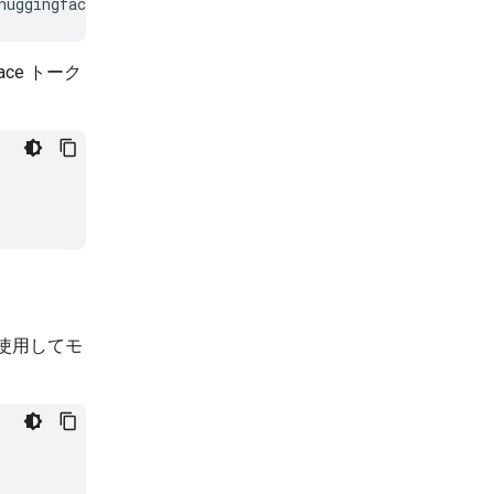
huggingface/transformers@v4.56.0-Embedding-Gemma-previe
ce トーク
を使用してモ