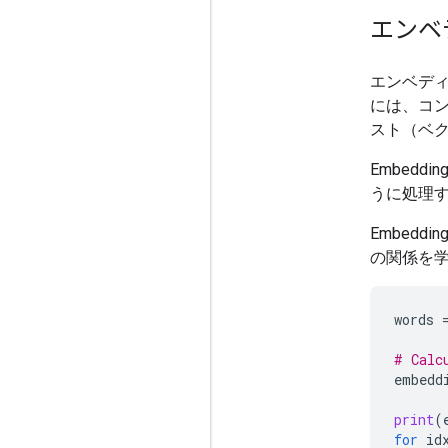
エンベ
エンベデ
には、コ
スト（ベ
Embeddi
うに処理
Embed
の関係を
words
# Calc
embedd
print
(
for
id