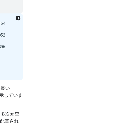
64

52

06

に長い
示していま
を多次元空
配置され