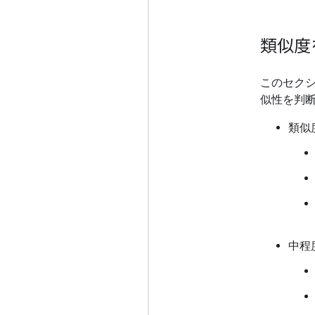
類似度
このセク
似性を判
類似
中程