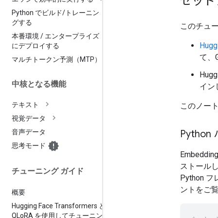
セット
Python でビルド
/
トレーニン
グする
このチュ
本番環境
/
エンタープライズ
Hugg
にデプロイする
て、
マルチトークン予測（MTP）
Hugg
中核となる機能
イン
テキスト
このノート
視覚データ
Pyth
音声データ
思考モード
Embed
ストールしま
チューニング ガイド
Pytho
ントをご
概要
Hugging Face Transformers と
QLo
RA を使用してチューニング