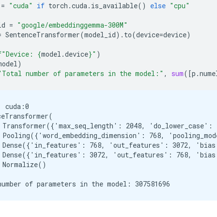
=
"cuda"
if
torch
.
cuda
.
is_available
()
else
"cpu"
id
=
"google/embeddinggemma-300M"
=
SentenceTransformer
(
model_id
)
.
to
(
device
=
device
)
f
"Device: 
{
model
.
device
}
"
)
model
)
"Total number of parameters in the model:"
,
sum
([
p
.
nume
 cuda:0

ceTransformer(

 Transformer({'max_seq_length': 2048, 'do_lower_case': 
 Pooling({'word_embedding_dimension': 768, 'pooling_mod
 Dense({'in_features': 768, 'out_features': 3072, 'bias
 Dense({'in_features': 3072, 'out_features': 768, 'bias
 Normalize()
