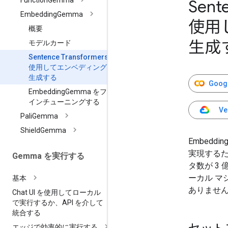
Function
Gemma
Sent
Embedding
Gemma
使用
概要
生成
モデルカード
Sentence Transformers を
使用してエンベディングを
生成する
Goog
Embedding
Gemma をファ
インチューニングする
Ve
Pali
Gemma
Shield
Gemma
Embed
実現するた
Gemma を実行する
タ数が 3
ーカル 
基本
ありませ
Chat UI を使用してローカル
で実行するか、API を介して
統合する
エッジで効率的に実行する