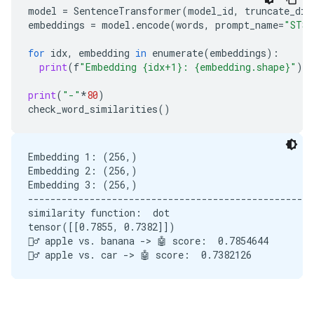
model
=
SentenceTransformer
(
model_id
,
truncate_dim
embeddings
=
model
.
encode
(
words
,
prompt_name
=
"STS"
for
idx
,
embedding
in
enumerate
(
embeddings
):
print
(
f
"Embedding {idx+1}: {embedding.shape}"
)
print
(
"-"
*
80
)
check_word_similarities
()
Embedding 1: (256,)

Embedding 2: (256,)

Embedding 3: (256,)

---------------------------------------------------
similarity function:  dot

tensor([[0.7855, 0.7382]])

🙋‍♂️ apple vs. banana -> 🤖 score:  0.7854644
