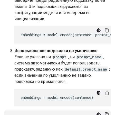
Выберите предопределенную подсказку по ее
имени. Эти подсказки загружаются из
конфигурации модели или во время ее
инициализации.
embeddings
=
model
.
encode
(
sentence
,
prompt_na
Использование подсказки по умолчанию
Если не указано ни
prompt
, ни
prompt_name
,
система автоматически будет использовать
подсказку, заданную как
default_prompt_name
;
если значение по умолчанию не задано,
подсказка не применяется.
embeddings
=
model
.
encode
(
sentence
)