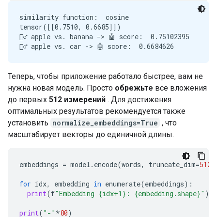
similarity function:  cosine

tensor([[0.7510, 0.6685]])

🙋‍♂️ apple vs. banana -> 🤖 score:  0.75102395

Теперь, чтобы приложение работало быстрее, вам не
нужна новая модель. Просто
обрежьте
все вложения
до первых
512 измерений
. Для достижения
оптимальных результатов рекомендуется также
установить
normalize_embeddings=True
, что
масштабирует векторы до единичной длины.
embeddings
=
model
.
encode
(
words
,
truncate_dim
=
512
,
for
idx
,
embedding
in
enumerate
(
embeddings
):
print
(
f
"Embedding {idx+1}: {embedding.shape}"
)
print
(
"-"
*
80
)