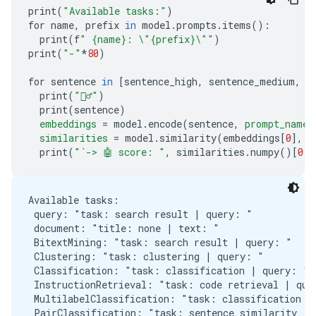
print
(
"Available tasks:"
)
for name
,
 prefix 
in
 model
.
prompts
.
items
():
  print
(
f
" {name}: 
\"
{prefix}
\"
"
)
print
(
"-"
*
80
)
for sentence 
in
[
sentence_high
,
 sentence_medium
,
 s
  print
(
"🙋‍♂️"
)
  print
(
sentence
)
embeddings
=
 model
.
encode
(
sentence
,
prompt_name
=
similarities
=
 model
.
similarity
(
embeddings
[
0
],
 e
  print
(
"`-> 🤖 score: "
,
 similarities
.
numpy
()[
0
][
Available tasks:

 query: "task: search result | query: "

 document: "title: none | text: "

 BitextMining: "task: search result | query: "

 Clustering: "task: clustering | query: "

 Classification: "task: classification | query: "

 InstructionRetrieval: "task: code retrieval | quer
 MultilabelClassification: "task: classification | 
 PairClassification: "task: sentence similarity | q