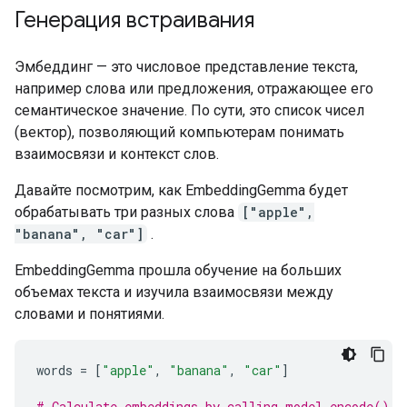
Генерация встраивания
Эмбеддинг — это числовое представление текста,
например слова или предложения, отражающее его
семантическое значение. По сути, это список чисел
(вектор), позволяющий компьютерам понимать
взаимосвязи и контекст слов.
Давайте посмотрим, как EmbeddingGemma будет
обрабатывать три разных слова
["apple",
"banana", "car"]
.
EmbeddingGemma прошла обучение на больших
объемах текста и изучила взаимосвязи между
словами и понятиями.
words
=
[
"apple"
,
"banana"
,
"car"
]
# Calculate embeddings by calling model.encode()