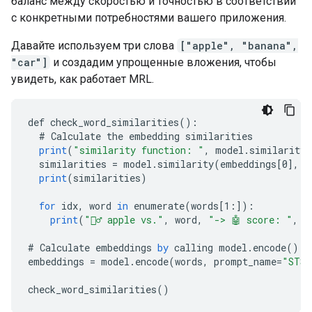
баланс между скоростью и точностью в соответствии
с конкретными потребностями вашего приложения.
Давайте используем три слова
["apple", "banana",
"car"]
и создадим упрощенные вложения, чтобы
увидеть, как работает MRL.
def
check_word_similarities
()
:
#
Calculate
the
embedding
similarities
print
(
"similarity function: "
,
model
.
similarity_
similarities
=
model
.
similarity
(
embeddings
[
0
]
,
e
print
(
similarities
)
for
idx
,
word
in
enumerate
(
words
[
1:
]
)
:
print
(
"🙋‍♂️ apple vs."
,
word
,
"-> 🤖 score: "
,
s
#
Calculate
embeddings
by
calling
model
.
encode
()
embeddings
=
model
.
encode
(
words
,
prompt_name
=
"STS"
check_word_similarities
()