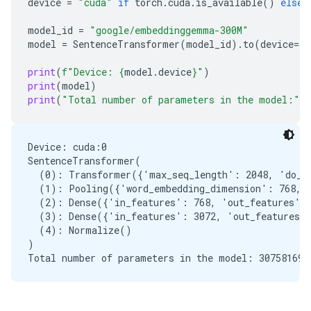
device
=
"cuda"
if
torch
.
cuda
.
is_available
()
else
model_id
=
"google/embeddinggemma-300M"
model
=
SentenceTransformer
(
model_id
)
.
to
(
device
=
de
print
(
f
"Device: 
{
model
.
device
}
"
)
print
(
model
)
print
(
"Total number of parameters in the model:"
,
Device: cuda:0

SentenceTransformer(

  (0): Transformer({'max_seq_length': 2048, 'do_lo
  (1): Pooling({'word_embedding_dimension': 768, '
  (2): Dense({'in_features': 768, 'out_features': 
  (3): Dense({'in_features': 3072, 'out_features':
  (4): Normalize()

)
