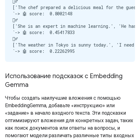
🙋‍♂️

['The chef prepared a delicious meal for the guests
`-> 🤖 score:  0.8002148

🙋‍♂️

['She is an expert in machine learning.', 'He has a
`-> 🤖 score:  0.45417833

🙋‍♂️

['The weather in Tokyo is sunny today.', 'I need to
Использование подсказок с Embedding
Gemma
Чтобы создать наилучшие вложения с помощью
EmbeddingGemma, добавьте «инструкцию» или
«задание» в начало входного текста. Эти подсказки
оптимизируют вложения для конкретных задач, таких
как поиск документов или ответы на вопросы, и
помогают модели различать различные типы входных