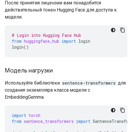
После принятия лицензии вам понадобится
действительный токен Hugging Face для доступа к
модели.
# Login into Hugging Face Hub
from
huggingface_hub
import
login
login
()
Модель нагрузки
Используйте библиотеки
sentence-transformers
для
создания экземпляра класса модели с
EmbeddingGemma.
import
torch
from
sentence_transformers
import
SentenceTransfor