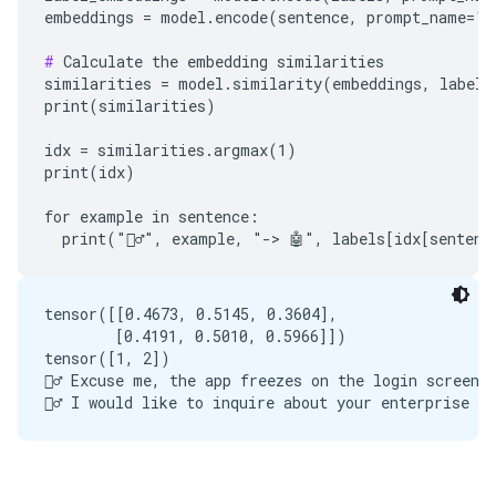
embeddings = model.encode(sentence, prompt_name="Cl
#
 Calculate the embedding similarities

similarities = model.similarity(embeddings, label_e
print(similarities)

idx = similarities.argmax(1)

print(idx)

for example in sentence:

tensor([[0.4673, 0.5145, 0.3604],

        [0.4191, 0.5010, 0.5966]])

tensor([1, 2])

🙋‍♂️ Excuse me, the app freezes on the login screen