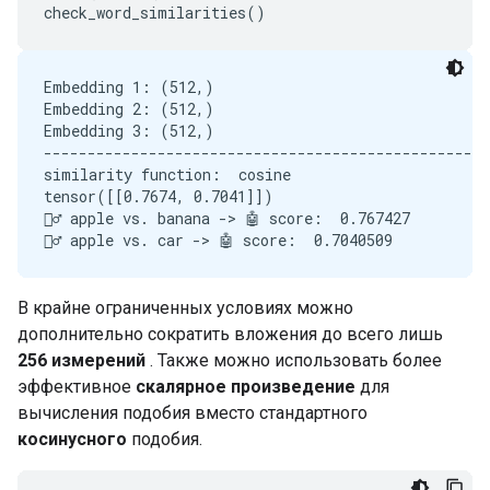
check_word_similarities
()
Embedding 1: (512,)

Embedding 2: (512,)

Embedding 3: (512,)

---------------------------------------------------
similarity function:  cosine

tensor([[0.7674, 0.7041]])

🙋‍♂️ apple vs. banana -> 🤖 score:  0.767427

В крайне ограниченных условиях можно
дополнительно сократить вложения до всего лишь
256 измерений
. Также можно использовать более
эффективное
скалярное произведение
для
вычисления подобия вместо стандартного
косинусного
подобия.