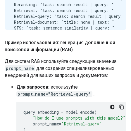
 Reranking: "task: search result | query: "

 Retrieval: "task: search result | query: "

 Retrieval-query: "task: search result | query: "

 Retrieval-document: "title: none | text: "

 STS: "task: sentence similarity | query: "

 Summarization: "task: summarization | query: "

---------------------------------------------------
Пример использования: генерация дополненной
🙋‍♂️

поисковой информации (RAG)
['The chef prepared a delicious meal for the guests
`-> 🤖 score:  0.9363755

Для систем RAG используйте следующие значения
🙋‍♂️

prompt_name
для создания специализированных
['She is an expert in machine learning.', 'He has a
`-> 🤖 score:  0.6425841

внедрений для ваших запросов и документов:
🙋‍♂️

['The weather in Tokyo is sunny today.', 'I need to
Для запросов:
используйте
prompt_name="Retrieval-query"
.
query_embedding
=
model
.
encode
(
"How do I use prompts with this model?"
,
prompt_name
=
"Retrieval-query"
)