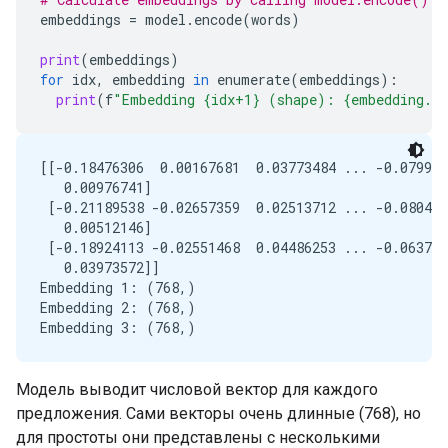
embeddings
=
model
.
encode
(
words
)
print
(
embeddings
)
for
idx
,
embedding
in
enumerate
(
embeddings
):
print
(
f
"Embedding {idx+1} (shape): {embedding.s
[[-0.18476306  0.00167681  0.03773484 ... -0.079962
   0.00976741]

 [-0.21189538 -0.02657359  0.02513712 ... -0.080426
   0.00512146]

 [-0.18924113 -0.02551468  0.04486253 ... -0.063777
   0.03973572]]

Embedding 1: (768,)

Embedding 2: (768,)

Модель выводит числовой вектор для каждого
предложения. Сами векторы очень длинные (768), но
для простоты они представлены с несколькими