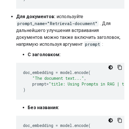
Для документов:
используйте
prompt_name="Retrieval-document"
. Для
дальнейшего улучшения встраивания
документов можно также включить заголовок,
напрямую используя аргумент
prompt
:
С заголовком:
doc_embedding
=
model
.
encode
(
"The document text..."
,
prompt
=
"title: Using Prompts in RAG | te
)
Без названия:
doc_embedding
=
model
.
encode
(