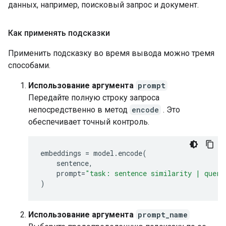
данных, например, поисковый запрос и документ.
Как применять подсказки
Применить подсказку во время вывода можно тремя
способами.
Использование аргумента
prompt
Передайте полную строку запроса
непосредственно в метод
encode
. Это
обеспечивает точный контроль.
embeddings
=
model
.
encode
(
sentence
,
prompt
=
"task: sentence similarity | query
)
Использование аргумента
prompt_name