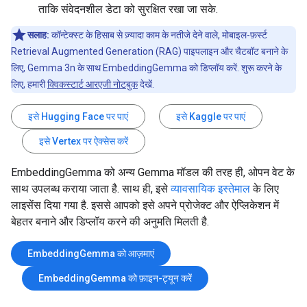
ताकि संवेदनशील डेटा को सुरक्षित रखा जा सके.
सलाह:
कॉन्टेक्स्ट के हिसाब से ज़्यादा काम के नतीजे देने वाले, मोबाइल-फ़र्स्ट
Retrieval Augmented Generation (RAG) पाइपलाइन और चैटबॉट बनाने के
लिए, Gemma 3n के साथ EmbeddingGemma को डिप्लॉय करें. शुरू करने के
लिए, हमारी
क्विकस्टार्ट आरएजी नोटबुक
देखें.
इसे Hugging Face पर पाएं
इसे Kaggle पर पाएं
इसे Vertex पर ऐक्सेस करें
EmbeddingGemma को अन्य Gemma मॉडल की तरह ही, ओपन वेट के
साथ उपलब्ध कराया जाता है. साथ ही, इसे
व्यावसायिक इस्तेमाल
के लिए
लाइसेंस दिया गया है. इससे आपको इसे अपने प्रोजेक्ट और ऐप्लिकेशन में
बेहतर बनाने और डिप्लॉय करने की अनुमति मिलती है.
EmbeddingGemma को आज़माएं
EmbeddingGemma को फ़ाइन-ट्यून करें