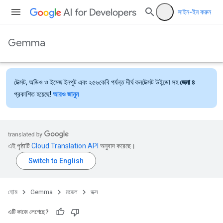
সাইন-ইন করুন
Gemma
টেক্সট, অডিও ও ইমেজ ইনপুট এবং ২৫৬কেবি পর্যন্ত দীর্ঘ কনটেক্সট উইন্ডো সহ
জেমা ৪
প্রকাশিত হয়েছে!
আরও জানুন
এই পৃষ্ঠাটি
Cloud Translation API
অনুবাদ করেছে।
হোম
Gemma
মডেল
ডক্স
এটি কাজে লেগেছে?