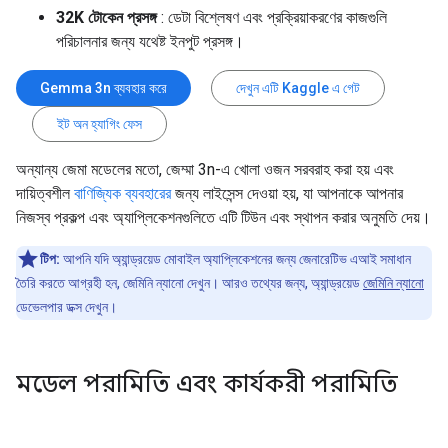
32K টোকেন প্রসঙ্গ
: ডেটা বিশ্লেষণ এবং প্রক্রিয়াকরণের কাজগুলি
পরিচালনার জন্য যথেষ্ট ইনপুট প্রসঙ্গ।
Gemma 3n ব্যবহার করে
দেখুন এটি Kaggle এ গেট
ইট অন হ্যাগিং ফেস
অন্যান্য জেমা মডেলের মতো, জেম্মা 3n-এ খোলা ওজন সরবরাহ করা হয় এবং
দায়িত্বশীল
বাণিজ্যিক ব্যবহারের
জন্য লাইসেন্স দেওয়া হয়, যা আপনাকে আপনার
নিজস্ব প্রকল্প এবং অ্যাপ্লিকেশনগুলিতে এটি টিউন এবং স্থাপন করার অনুমতি দেয়।
টিপ:
আপনি যদি অ্যান্ড্রয়েড মোবাইল অ্যাপ্লিকেশনের জন্য জেনারেটিভ এআই সমাধান
তৈরি করতে আগ্রহী হন, জেমিনি ন্যানো দেখুন। আরও তথ্যের জন্য, অ্যান্ড্রয়েড
জেমিনি ন্যানো
ডেভেলপার ডক্স দেখুন।
মডেল পরামিতি এবং কার্যকরী পরামিতি