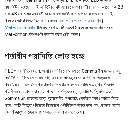
কমাতে পারে। Gemma 3n এর ক্ষেত্রে, E4B মডেলটিতে E2B মডেলের
প্যারামিটার রয়েছে। এই আর্কিটেকচারটি আপনাকে প্যারামিটার নির্বাচন করতে এবং 2B
এবং 4B এর মধ্যে মধ্যবর্তী আকারে মডেলগুলিকে একত্রিত করতে দেয়। এই
পদ্ধতির আরো বিস্তারিত জানার জন্য,
ম্যাটফর্মার গবেষণা পত্র
দেখুন।
MatFormer ল্যাব
গাইডের সাথে একটি জেমমা 3n মডেলের আকার কমাতে
MatFormer কৌশলগুলি ব্যবহার করার চেষ্টা করুন।
শর্তাধীন পরামিতি লোড হচ্ছে
PLE প্যারামিটারের মতো, আপনি মেমরির লোড কমাতে Gemma 3n মডেলে কিছু
পরামিতি মেমরিতে লোড করা এড়িয়ে যেতে পারেন, যেমন অডিও বা ভিজ্যুয়াল
প্যারামিটার। ডিভাইসে প্রয়োজনীয় সংস্থান থাকলে রানটাইমে এই পরামিতিগুলি
গতিশীলভাবে লোড করা যেতে পারে। সামগ্রিকভাবে, প্যারামিটার স্কিপিং একটি
Gemma 3n মডেলের জন্য প্রয়োজনীয় অপারেটিং মেমরিকে আরও কমিয়ে দিতে
পারে, একটি বিস্তৃত পরিসরের ডিভাইসে এক্সিকিউশন সক্ষম করে এবং ডেভেলপারদের
কম চাহিদাপূর্ণ কাজের জন্য সম্পদের দক্ষতা বাড়াতে দেয়।