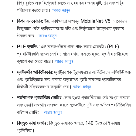
বিশ্ব বুঝতে এবং বিশ্লেষণ করতে সাহায্য করার জন্য দৃষ্টি, শব্দ এবং পাঠ্য
পরিচালনা করতে দেয়।
আরও জানুন
ভিশন এনকোডার:
উচ্চ-কার্যক্ষমতা সম্পন্ন MobileNet-V5 এনকোডার
ভিজ্যুয়াল ডেটা প্রক্রিয়াকরণের গতি এবং নির্ভুলতাকে উল্লেখযোগ্যভাবে
উন্নত করে।
আরও জানুন
PLE ক্যাশিং
: এই মডেলগুলিতে থাকা পার-লেয়ার এম্বেডিং (PLE)
প্যারামিটারগুলি মডেল মেমরি চালানোর খরচ কমাতে দ্রুত, স্থানীয় স্টোরেজে
ক্যাশে করা যেতে পারে।
আরও জানুন
ম্যাটফর্মার আর্কিটেকচার:
ম্যাট্রিওশকা ট্রান্সফরমার আর্কিটেকচার কম্পিউট খরচ
এবং প্রতিক্রিয়ার সময় কমাতে অনুরোধের প্রতি মডেলের প্যারামিটারের
নির্বাচনী সক্রিয়করণের অনুমতি দেয়।
আরও জানুন
শর্তসাপেক্ষ প্যারামিটার লোডিং:
লোড হওয়া প্যারামিটারের মোট সংখ্যা কমাতে
এবং মেমরি সংস্থান সংরক্ষণ করতে মডেলটিতে দৃষ্টি এবং অডিও পরামিতিগুলির
বাইপাস লোডিং।
আরও জানুন
বিস্তৃত ভাষা সমর্থন
: বিস্তৃত ভাষাগত ক্ষমতা, 140 টিরও বেশি ভাষায়
প্রশিক্ষিত।