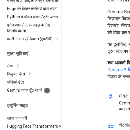
चलाएं या एपीआई के ज़रिए इंटिग्रेट करें
Edge पर बेहतर तरीके से काम करना
Gemma Scope
Python में मॉडल बनाना
/
ट्रेन करना
डिज़ाइन किया
प्रोडक्शन
/
एंटरप्राइज़ के लिए
रिसर्चर, लैंग
डिप्लॉय करना
को ठीक कर सक
मल्टी-टोकन प्रेडिक्शन (एमटीपी)
यह टूलकिट, 
ट्रेन किए गए
मुख्य सुविधाएं
क्या आपको पि
लेख
Gemma 2 के
विज़ुअल डेटा
मॉडल के ग्रुप
ऑडियो डेटा
Gemini जवाब ढूँढ रहा है
biotech
मॉडल 
Gemma 
ट्यूनिंग गाइड
का इस्ते
खास जानकारी
tune
चैटबॉ
Hugging Face Transformers और