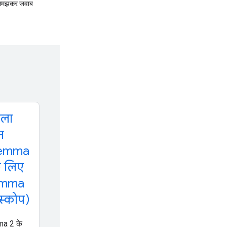
ोच-समझकर जवाब
ला
न
emma
े लिए
mma
स्कोप)
a 2 के