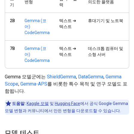
변형
의도한 플랫폼
기
력
2B
Gemma (코
텍스트 ➔
휴대기기 및 노트북
어)
텍스트
CodeGemma
7B
Gemma (코
텍스트 ➔
데스크톱 컴퓨터 및
어)
텍스트
소형 서버
CodeGemma
Gemma 모델군에는
ShieldGemma
,
DataGemma
,
Gemma
Scope
,
Gemma-APS
를 비롯한 특수 목적 및 연구 모델도 포
함됩니다.
도움말:
Kaggle 모델
및
Hugging Face
에서 공식 Google Gemma
모델 변형과 커뮤니티에서 만든 변형을 다운로드할 수 있습니다.
모델 테스트