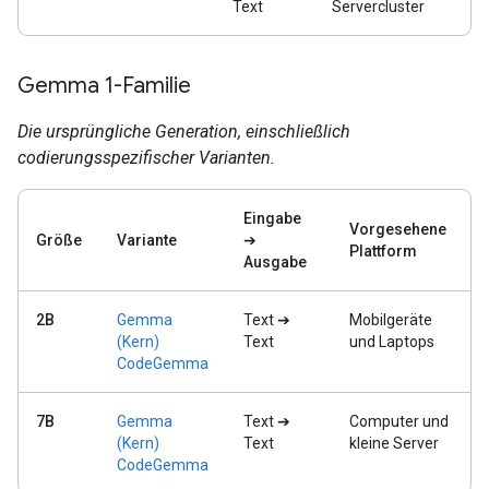
Text
Servercluster
Gemma 1-Familie
Die ursprüngliche Generation, einschließlich
codierungsspezifischer Varianten.
Eingabe
Vorgesehene
Größe
Variante
➔
Plattform
Ausgabe
2B
Gemma
Text ➔
Mobilgeräte
(Kern)
Text
und Laptops
CodeGemma
7B
Gemma
Text ➔
Computer und
(Kern)
Text
kleine Server
CodeGemma