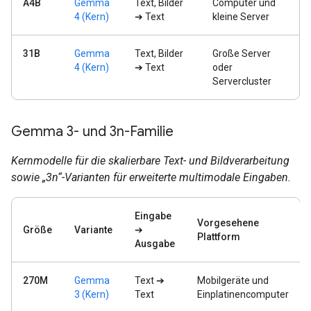
A4B
Gemma
Text, Bilder
Computer und
4 (Kern)
➔ Text
kleine Server
31B
Gemma
Text, Bilder
Große Server
4 (Kern)
➔ Text
oder
Servercluster
Gemma 3- und 3n-Familie
Kernmodelle für die skalierbare Text- und Bildverarbeitung
sowie „3n“-Varianten für erweiterte multimodale Eingaben.
Eingabe
Vorgesehene
Größe
Variante
➔
Plattform
Ausgabe
270M
Gemma
Text ➔
Mobilgeräte und
3 (Kern)
Text
Einplatinencomputer