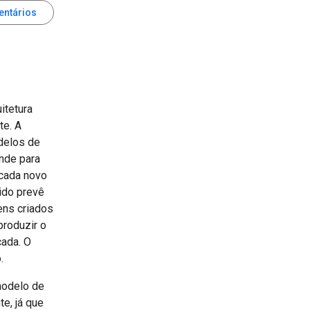
entários
itetura
te. A
odelos de
nde para
 cada novo
ido prevê
ens criados
produzir o
çada. O
.
odelo de
e, já que