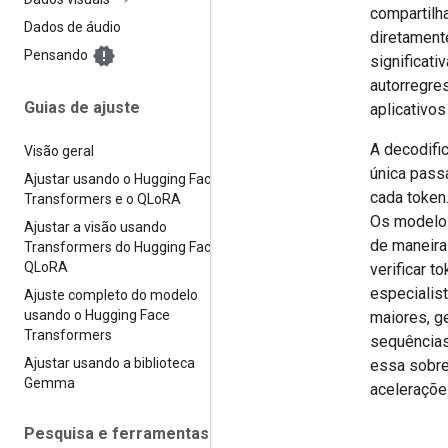
compartilh
Dados de áudio
diretament
Pensando
significat
autorregre
Guias de ajuste
aplicativos
A decodifi
Visão geral
única pass
Ajustar usando o Hugging Face
cada token.
Transformers e o QLo
RA
Os modelos
Ajustar a visão usando
de maneira 
Transformers do Hugging Face e
QLo
RA
verificar 
especialis
Ajuste completo do modelo
usando o Hugging Face
maiores, g
Transformers
sequências
Ajustar usando a biblioteca
essa sobre
Gemma
aceleraçõe
Pesquisa e ferramentas