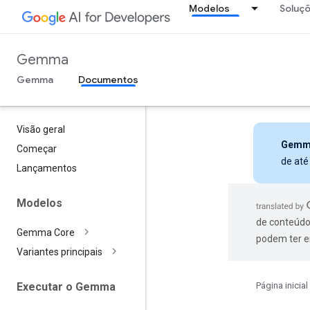
Modelos
Soluç
Gemma
Gemma
Documentos
Visão geral
Gemm
Começar
de até
Lançamentos
Modelos
de conteúdo
Gemma Core
podem ter e
Variantes principais
Página inicial
Executar o Gemma