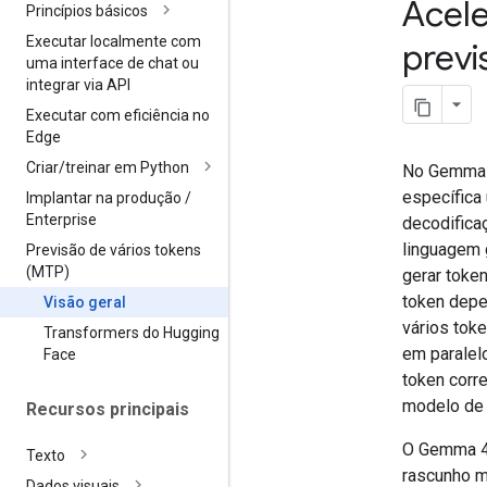
Acel
Princípios básicos
Executar localmente com
previ
uma interface de chat ou
integrar via API
Executar com eficiência no
Edge
Criar
/
treinar em Python
No Gemma 4,
específica 
Implantar na produção
/
Enterprise
decodifica
linguagem 
Previsão de vários tokens
(MTP)
gerar toke
token depe
Visão geral
vários tok
Transformers do Hugging
em paralelo
Face
token corr
modelo de 
Recursos principais
O Gemma 4
Texto
rascunho m
Dados visuais