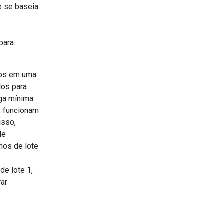
e se baseia
para
o-os em uma
os para
ga mínima.
, funcionam
isso,
de
hos de lote
de lote 1,
rar