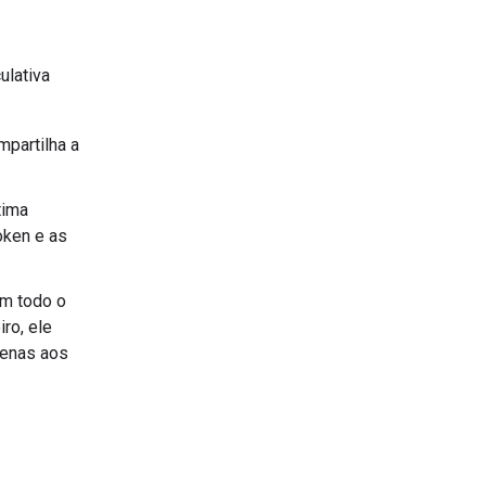
ulativa
mpartilha a
tima
oken e as
em todo o
ro, ele
apenas aos