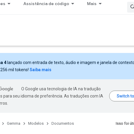
ões
Assistência de código
Mais
a 4
lançado com entrada de texto, áudio e imagem e janela de context
 256 mil tokens!
Saiba mais
O Google usa tecnologia de IA na tradução
s para seu idioma de preferência. As traduções com IA
rros.
Gemma
Modelos
Documentos
Isso foi úti