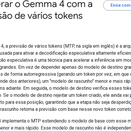
erar o Gemma 4 com a
Envie com
são de vários tokens
 a previsão de vários tokens (MTP, na sigla em inglês) é a arqu
usada para ativar a decodificação especulativa altamente eficien
ção especulativa é uma técnica para acelerar a inferência em m
grandes. Em vez de depender apenas do modelo de destino gra
ns de forma autorregressiva (gerando um token por vez, em que
nde dos anteriores), um "modelo de rascunho" menor e mais ráp
ens adiante. Em seguida, o modelo de destino verifica esses tok
. Se o modelo de destino rejeitar um token criado, ele ainda vai 
eto para essa posição, garantindo que a etapa não seja desperdi
rascunho retoma a previsão com base nesse novo token correto
 implementa o MTP estendendo o modelo de base com esse m
enor e mais rápido. Esse modelo de rascunho não é independent