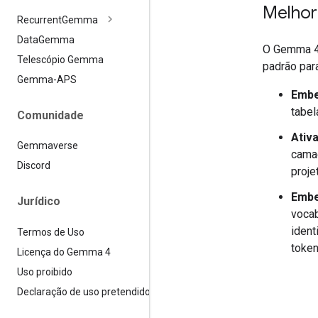
Melhor
Recurrent
Gemma
Data
Gemma
O Gemma 4 
Telescópio Gemma
padrão para
Gemma-APS
Embe
tabel
Comunidade
Ativ
Gemmaverse
camad
Discord
proje
Embe
Jurídico
vocab
ident
Termos de Uso
token
Licença do Gemma 4
Uso proibido
Declaração de uso pretendido