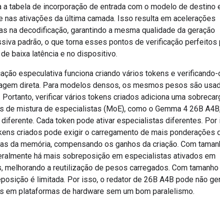
a a tabela de incorporação de entrada com o modelo de destino 
e nas ativações da última camada. Isso resulta em acelerações
ivas na decodificação, garantindo a mesma qualidade da geração
ssiva padrão, o que torna esses pontos de verificação perfeitos 
 de baixa latência e no dispositivo.
cação especulativa funciona criando vários tokens e verificand
agem direta. Para modelos densos, os mesmos pesos são usad
 Portanto, verificar vários tokens criados adiciona uma sobrecar
 de mistura de especialistas (MoE), como o Gemma 4 26B A4B
diferente. Cada token pode ativar especialistas diferentes. Por 
tokens criados pode exigir o carregamento de mais ponderações 
tas da memória, compensando os ganhos da criação. Com taman
eralmente há mais sobreposição em especialistas ativados em
, melhorando a reutilização de pesos carregados. Com tamanho 
posição é limitada. Por isso, o redator de 26B A4B pode não ge
s em plataformas de hardware sem um bom paralelismo.