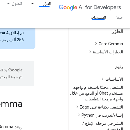
نظرة عامة
الطرُز
الحلول
البدء
جيما
الإصدارات
المستندات
الطرُز
تم إطلاق
ma 4
256 ألف رمز مميّز.
Core Gemma
الخيارات الأساسية
رنيم
لترجمة المحتو
الأساسيات
التشغيل محليًا باستخدام واجهة
مستخدم Chat أو الدمج من خلال
واجهة برمجة التطبيقات
emma
التشغيل بكفاءة على Edge
إنشاء
/
تدريب في Python
النشر في مرحلة الإنتاج
/
ويعد RecurrentGemma نموذج مفتوح يعتمد على
المؤسسة