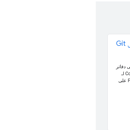
Gi
ى دفاتر
ملاحظات Colab لـ
JAX وPyTorch على