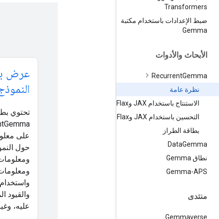
Transformers
ضبط الإعدادات باستخدام مكتبة
Gemma
الأبحاث والأدوات
عرض بط
Recurrent
Gemma
النموذج
نظرة عامة
الاستنتاج باستخدام JAX وFlax
تحتوي بطا
التحسين باستخدام JAX وFlax
entGemma
بطاقة الطراز
على معلو
Data
Gemma
حول النمو
نطاق Gemma
ومعلومات 
ومعلومات 
Gemma-APS
واستخدام 
والقيود ا
منتدى
عليه، وغير
Gemmaverse