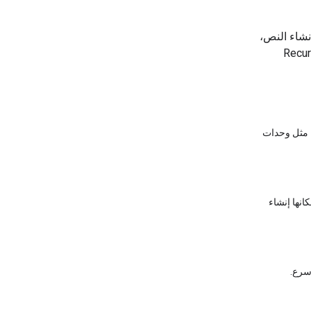
مهام إنشاء النص،
ك، تقدم بنية RecurrentGemma
، مثل وحدات
 بإمكانها إنشاء