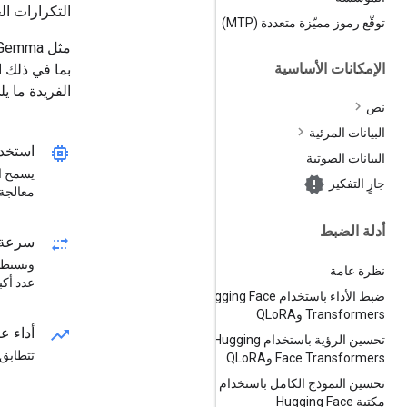
التكرارات الخ
توقّع رموز مميّزة متعددة (MTP)
الإمكانات الأساسية
الفريدة ما يل
نص
البيانات المرئية
memory
استخد
البيانات الصوتية
يسمح ان
جارٍ التفكير
معالجة 
أدلة الضبط
multiple_stop
سرعة أ
نظرة عامة
عدد أكب
ضبط الأداء باستخدام Hugging Face
Transformers وQLo
RA
trending_up
أداء عا
تحسين الرؤية باستخدام Hugging
تتطابق أداة RecurrentGemma مع أداء "جيما" مع أنّها
Face Transformers وQLo
RA
تحسين النموذج الكامل باستخدام
مكتبة Hugging Face