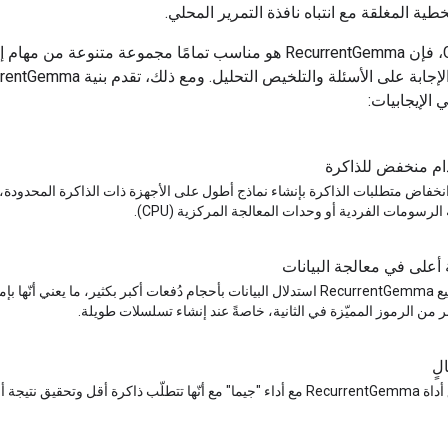
طية المغلقة مع انتباه نافذة التمرير المحلي.
مثل Gemma، فإن RecurrentGemma هو مناسب تمامًا مجموعة متنوعة من 
بما في ذلك الإجابة على الأسئلة والتلخيص التحليل. ومع ذل
ي الإيجابيات:
ام منخفض للذاكرة
خفاض متطلبات الذاكرة بإنشاء نماذج أطول على الأجهزة ذات الذاكرة المحدودة
الرسومات الفردية أو وحدات المعالجة المركزية (CPU).
على في معالجة البيانات
وتستطيع RecurrentGemma استدلال البيانات بأحجام دُفعات أكبر بكثير، ما يعني أنّها
ر من الرموز المميّزة في الثانية، خاصةً عند إنشاء تسلسلات طويلة.
لٍ
 تتطلّب ذاكرة أقل وتحقيق نتيجة أسرع.