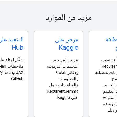
مزيد من الموارد
اقة
عرض على
التنفيذ على t
Hub
Kaggle
قة نموذج
عرض المزيد من
شغِّل أمثلة عل
Recurr
التعليمات البرمجية
مات تفصيلية
ودفاتر Colab
ذج
والمعلومات
GitHub.
التنفيذ
والمناقشات حول
التقييم
RecurrentGemma
النموذج
على Kaggle.
لمفروضة
 ذلك.