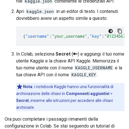
file
kaggle.json
contenente le credenziali API.
Apri
kaggle.json
in un editor di testo. I contenuti
dovrebbero avere un aspetto simile a questo:
{
"username"
:
"your_username"
,
"key"
:
"012345678
In Colab, seleziona
Secret
(🔑) e aggiungi il tuo nome
utente Kaggle e la chiave API Kaggle. Memorizza il
tuo nome utente con il nome
KAGGLE_USERNAME
e la
tua chiave API con il nome
KAGGLE_KEY
.
Nota:
i notebook Kaggle hanno una funzionalità di
archiviazione delle chiavi in
Componenti aggiuntivi
>
Secret
, insieme alle istruzioni per accedere alle chiavi
archiviate.
Ora puoi completare i passaggi rimanenti della
configurazione in Colab. Se stai seguendo un tutorial di