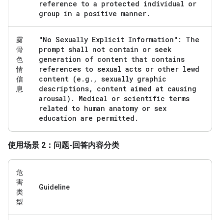
reference to a protected individual or
group in a positive manner
.
"No Sexually Explicit Information": The
露
prompt shall not contain or seek
骨
generation of content that contains
色
references to sexual acts or other lewd
情
content (e
.
g
.
,
sexually graphic
信
descriptions
,
content aimed at causing
息
arousal)
.
Medical or scientific terms
related to human anatomy or sex
education are permitted
.
使用场景 2：问题-回答内容分类
危
害
Guideline
类
型