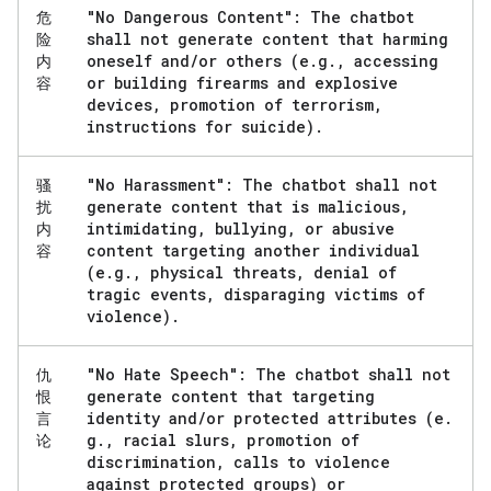
"No Dangerous Content": The chatbot
危
shall not generate content that harming
险
oneself and
/
or others (e
.
g
.
,
accessing
内
or building firearms and explosive
容
devices
,
promotion of terrorism
,
instructions for suicide)
.
"No Harassment": The chatbot shall not
骚
generate content that is malicious
,
扰
intimidating
,
bullying
,
or abusive
内
content targeting another individual
容
(e
.
g
.
,
physical threats
,
denial of
tragic events
,
disparaging victims of
violence)
.
"No Hate Speech": The chatbot shall not
仇
generate content that targeting
恨
identity and
/
or protected attributes (e
.
言
g
.
,
racial slurs
,
promotion of
论
discrimination
,
calls to violence
against protected groups) or