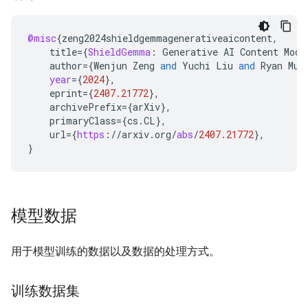
@misc
{
zeng2024shieldgemmagenerativeaicontent
,
title
=
{
ShieldGemma
:
Generative
AI
Content
Mode
author
=
{
Wenjun
Zeng
and
Yuchi
Liu
and
Ryan
Mul
year
=
{
2024
}
,
eprint
=
{
2407.21772
}
,
archivePrefix
=
{
arXiv
}
,
primaryClass
=
{
cs
.
CL
}
,
url
=
{
https
:
//
arxiv
.
org
/
abs
/
2407.21772
}
,
}
模型数据
用于模型训练的数据以及数据的处理方式。
训练数据集