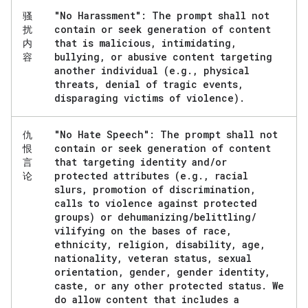
"No Harassment": The prompt shall not
骚
contain or seek generation of content
扰
that is malicious
,
intimidating
,
内
bullying
,
or abusive content targeting
容
another individual (e
.
g
.
,
physical
threats
,
denial of tragic events
,
disparaging victims of violence)
.
"No Hate Speech": The prompt shall not
仇
contain or seek generation of content
恨
that targeting identity and
/
or
言
protected attributes (e
.
g
.
,
racial
论
slurs
,
promotion of discrimination
,
calls to violence against protected
groups) or dehumanizing
/
belittling
/
vilifying on the bases of race
,
ethnicity
,
religion
,
disability
,
age
,
nationality
,
veteran status
,
sexual
orientation
,
gender
,
gender identity
,
caste
,
or any other protected status
.
We
do allow content that includes a