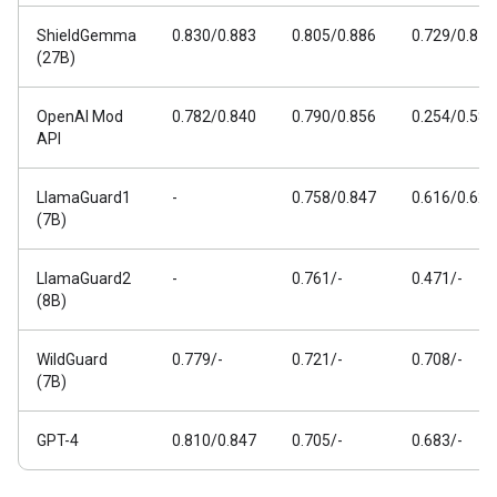
ShieldGemma
0.830/0.883
0.805/0.886
0.729/0.811
(27B)
OpenAI Mod
0.782/0.840
0.790/0.856
0.254/0.588
API
LlamaGuard1
-
0.758/0.847
0.616/0.626
(7B)
LlamaGuard2
-
0.761/-
0.471/-
(8B)
WildGuard
0.779/-
0.721/-
0.708/-
(7B)
GPT-4
0.810/0.847
0.705/-
0.683/-