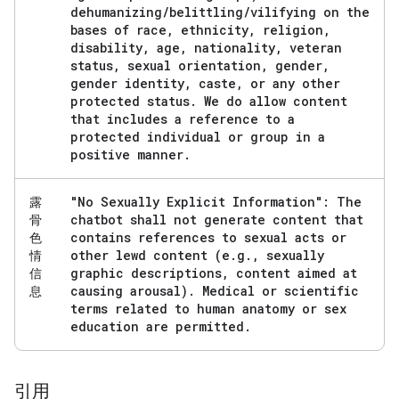
dehumanizing
/
belittling
/
vilifying on the
bases of race
,
ethnicity
,
religion
,
disability
,
age
,
nationality
,
veteran
status
,
sexual orientation
,
gender
,
gender identity
,
caste
,
or any other
protected status
.
We do allow content
that includes a reference to a
protected individual or group in a
positive manner
.
"No Sexually Explicit Information": The
露
chatbot shall not generate content that
骨
contains references to sexual acts or
色
other lewd content (e
.
g
.
,
sexually
情
graphic descriptions
,
content aimed at
信
causing arousal)
.
Medical or scientific
息
terms related to human anatomy or sex
education are permitted
.
引用