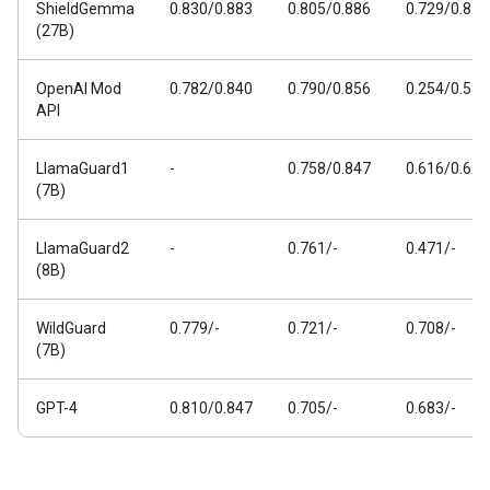
ShieldGemma
0.830/0.883
0.805/0.886
0.729/0.811
(27B)
OpenAI Mod
0.782/0.840
0.790/0.856
0.254/0.588
API
LlamaGuard1
-
0.758/0.847
0.616/0.626
(7B)
LlamaGuard2
-
0.761/-
0.471/-
(8B)
WildGuard
0.779/-
0.721/-
0.708/-
(7B)
GPT-4
0.810/0.847
0.705/-
0.683/-