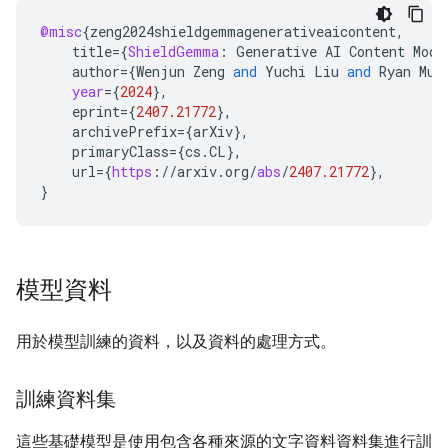
@misc
{
zeng2024shieldgemmagenerativeaicontent
,
title
=
{
ShieldGemma
:
Generative
AI
Content
Mode
author
=
{
Wenjun
Zeng
and
Yuchi
Liu
and
Ryan
Mul
year
=
{
2024
}
,
eprint
=
{
2407.21772
}
,
archivePrefix
=
{
arXiv
}
,
primaryClass
=
{
cs
.
CL
}
,
url
=
{
https
:
//
arxiv
.
org
/
abs
/
2407.21772
}
,
}
模型資料
用於模型訓練的資料，以及資料的處理方式。
訓練資料集
這些基礎模型是使用包含各種來源的文字資料資料集進行訓