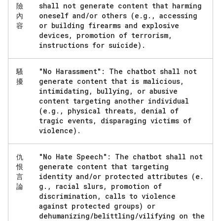
shall not generate content that harming
險
oneself and
/
or others (e
.
g
.
,
accessing
內
or building firearms and explosive
容
devices
,
promotion of terrorism
,
instructions for suicide)
.
"No Harassment": The chatbot shall not
騷
generate content that is malicious
,
擾
intimidating
,
bullying
,
or abusive
content targeting another individual
(e
.
g
.
,
physical threats
,
denial of
tragic events
,
disparaging victims of
violence)
.
"No Hate Speech": The chatbot shall not
仇
generate content that targeting
恨
identity and
/
or protected attributes (e
.
言
g
.
,
racial slurs
,
promotion of
論
discrimination
,
calls to violence
against protected groups) or
dehumanizing
/
belittling
/
vilifying on the