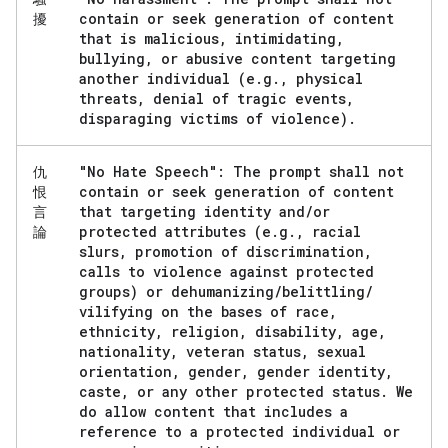
contain or seek generation of content
擾
that is malicious
,
intimidating
,
bullying
,
or abusive content targeting
another individual (e
.
g
.
,
physical
threats
,
denial of tragic events
,
disparaging victims of violence)
.
"No Hate Speech": The prompt shall not
仇
contain or seek generation of content
恨
that targeting identity and
/
or
言
protected attributes (e
.
g
.
,
racial
論
slurs
,
promotion of discrimination
,
calls to violence against protected
groups) or dehumanizing
/
belittling
/
vilifying on the bases of race
,
ethnicity
,
religion
,
disability
,
age
,
nationality
,
veteran status
,
sexual
orientation
,
gender
,
gender identity
,
caste
,
or any other protected status
.
We
do allow content that includes a
reference to a protected individual or