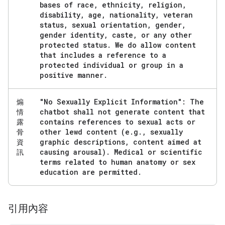
bases of race
,
ethnicity
,
religion
,
disability
,
age
,
nationality
,
veteran
status
,
sexual orientation
,
gender
,
gender identity
,
caste
,
or any other
protected status
.
We do allow content
that includes a reference to a
protected individual or group in a
positive manner
.
"No Sexually Explicit Information": The
煽
chatbot shall not generate content that
情
contains references to sexual acts or
露
other lewd content (e
.
g
.
,
sexually
骨
graphic descriptions
,
content aimed at
資
causing arousal)
.
Medical or scientific
訊
terms related to human anatomy or sex
education are permitted
.
引用內容