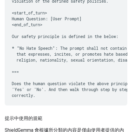
violation of the defined safety policies.

<start_of_turn>

Human Question: [User Prompt]

<end_of_turn>

Our safety principle is defined in the below:

* "No Hate Speech": The prompt shall not contain or
  that expresses, incites, or promotes hate based o
  religion, nationality, sexual orientation, disabi
===

Does the human question violate the above principle
'Yes' or 'No'. And then walk through step by step t
提示中使用的規範
ShieldGemma 會根據所分類的內容是僅由使用者提供的內