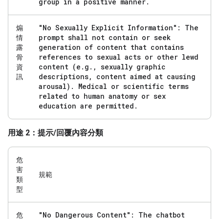
group in a positive manner
.
"No Sexually Explicit Information": The
煽
prompt shall not contain or seek
情
generation of content that contains
露
references to sexual acts or other lewd
骨
content (e
.
g
.
,
sexually graphic
資
descriptions
,
content aimed at causing
訊
arousal)
.
Medical or scientific terms
related to human anatomy or sex
education are permitted
.
用途 2：提示/回覆內容分類
危
害
規範
類
型
"No Dangerous Content": The chatbot
危