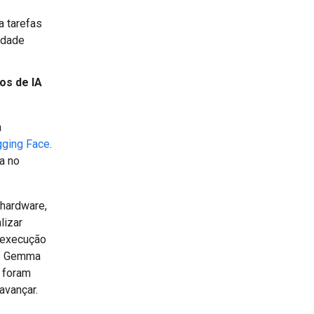
a tarefas
idade
os de IA
a
ging Face
.
a no
hardware,
lizar
 execução
os Gemma
e foram
avançar.