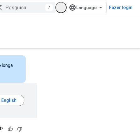
/
Fazer login
o longa
l?