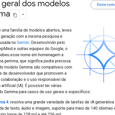
 geral dos modelos
Envie com
ma
uma família de modelos abertos, leves
a geração com a mesma pesquisa e
 usada no
Gemini
. Desenvolvido pelo
pMind e outras equipes do Google, o
ebeu esse nome em homenagem a
ina
gemma
, que significa pedra preciosa.
do modelo Gemma são compatíveis com
as de desenvolvedor que promovem a
a colaboração e o uso responsável da
 artificial (IA). É possível ter várias
do Gemma para casos de uso gerais e específicos:
ma 4
: resolva uma grande variedade de tarefas de IA generativ
da de texto, áudio e imagem, suporte para mais de 140 idiomas e
xto longa de 128 mil e até 256 mil.