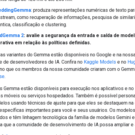
eddingGemma
: produza representações numéricas de texto par
tream, como recuperação de informações, pesquisa de similar
tica, classificação e clustering.
ldGemma 2
: avalie a segurança da entrada e saída de model
ativa em relação às políticas definidas.
ras variantes do Gemma estão disponíveis no Google e na noss
 de desenvolvedores de IA. Confira no
Kaggle Models
e no
Hug
e no que os membros da nossa comunidade criaram com o Gemm
se
.
 Gemma estão disponíveis para execução nos aplicativos e no 
os móveis ou serviços hospedados. Também é possível persona
los usando técnicas de ajuste para que eles se destaquem na
 específicas importantes para você e seus usuários. Os model
ados e têm linhagem tecnológica da família de modelos Gemini 
ra que a comunidade de desenvolvimento de IA possa ampliar e 