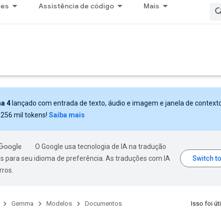
ões
Assistência de código
Mais
a 4
lançado com entrada de texto, áudio e imagem e janela de context
 256 mil tokens!
Saiba mais
O Google usa tecnologia de IA na tradução
s para seu idioma de preferência. As traduções com IA
rros.
Gemma
Modelos
Documentos
Isso foi úti