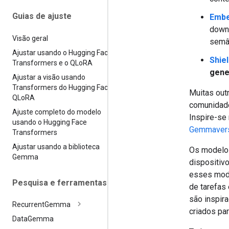
Guias de ajuste
Emb
downs
Visão geral
semân
Ajustar usando o Hugging Face
Shie
Transformers e o QLo
RA
gener
Ajustar a visão usando
Transformers do Hugging Face e
Muitas out
QLo
RA
comunidade
Ajuste completo do modelo
Inspire-s
usando o Hugging Face
Gemmaver
Transformers
Ajustar usando a biblioteca
Os modelos
Gemma
dispositiv
esses mode
Pesquisa e ferramentas
de tarefas
são inspir
Recurrent
Gemma
criados pa
Data
Gemma