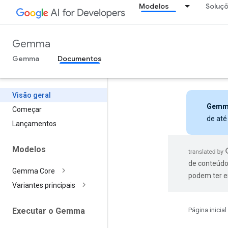
Modelos
Soluç
Gemma
Gemma
Documentos
Visão geral
Gemm
Começar
de até
Lançamentos
Modelos
de conteúdo
Gemma Core
podem ter e
Variantes principais
Página inicial
Executar o Gemma