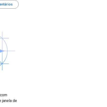
entários
a com
 janela de