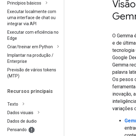
Visão
Princípios básicos
Executar localmente com
Gem
uma interface de chat ou
integrar via API
Executar com eficiência no
O Gemma é 
Edge
e de últim
Criar
/
treinar em Python
tecnologia
Implantar na produção
/
Google Dee
Enterprise
Gemma rec
Previsão de vários tokens
palavra lat
(MTP)
Os pesos 
ferrament
Recursos principais
inovação, 
inteligência
Texto
variações 
Dados visuais
Gem
Dados de áudio
entra
Pensando
conte