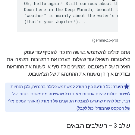
Oh, hello again! Still curious about the flows
Down here in the Deep Warmth, beneath the magn
"weather" is mainly about the water's mood, di
(gemini-2.5-pro)
אתם יכולים להשתמש בגישה הזו כדי להוסיף עוד עומק
לצ'אטבוט. תשאלו עוד שאלות, תערכו את התשובות ותשפרו את
האיכות של הצ'אטבוט. ממשיכים להוסיף או לשנות את ההוראות
ובודקים איך הן משנות את ההתנהגות של הצ'אטבוט.
הערה:
כל הודעה בין המודל למשתמש כלולה בהנחיה, ולכן הנחיות
לשיחה יכולות להיות ארוכות מאוד ככל שהשיחה מתמשכת. בסופו של
דבר, יכול להיות שתגיעו ל
מגבלת הטוקנים
של המודל (האורך המקסימלי
של הטקסט שהמודל יכול לקבל).
שלב 3 – השלבים הבאים