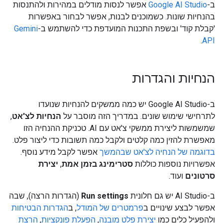
ב-
Google AI Studio
אפשר לנסות מודלים במהירות ולהתנסות
בהנחיות שונות. כשמוכנים לבנות, אפשר לבחור באפשרות
'קבלת קוד' ובשפת התכנות המועדפת כדי להשתמש ב-
Gemini
.
API
הנחיות והגדרות
ב-Google AI Studio יש כמה ממשקים להנחיות שנועדו
לתרחישי שימוש שונים. במדריך הזה מוסבר על
הנחיות לצ'אט
,
שמשמשות ליצירת ממשקי צ'אט עם AI. טכניקת ההנחיה הזו
מאפשרת להזין כמה קלטים ולקבל כמה תשובות כדי ליצור פלט.
בדוגמה של הנחיה לצ'אט שבהמשך
אפשר לקבל מידע נוסף.
אפשרויות נוספות כוללות
סטרימינג בזמן אמת
,
יצירת
סרטונים
ועוד.
ב-AI Studio יש גם חלונית
Run settings
(הגדרות הרצה), שבה
אפשר לבצע שינויים ב
פרמטרים של המודל
, ב
הגדרות הבטיחות
ולהפעיל כלים כמו
יצירת פלט מובנה
,
הפעלת פונקציות
,
הרצת