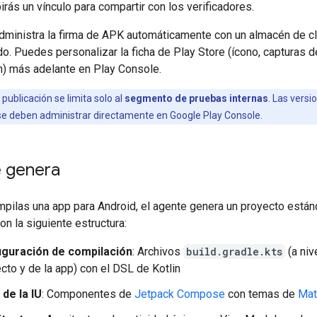
irás un vínculo para compartir con los verificadores.
administra la firma de APK automáticamente con un almacén de c
o. Puedes personalizar la ficha de Play Store (ícono, capturas de
n) más adelante en Play Console.
 publicación se limita solo al
segmento de pruebas internas
. Las versi
se deben administrar directamente en Google Play Console.
 genera
pilas una app para Android, el agente genera un proyecto está
on la siguiente estructura:
iguración de compilación
: Archivos
build.gradle.kts
(a niv
cto y de la app) con el DSL de Kotlin
de la IU
: Componentes de
Jetpack Compose
con temas de
Mat