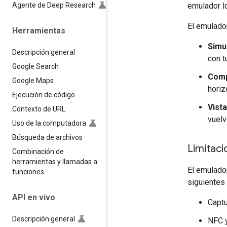
Agente de Deep Research
emulador lo
El emulador
Herramientas
Simul
Descripción general
con t
Google Search
Compa
Google Maps
horiz
Ejecución de código
Vista
Contexto de URL
vuelv
Uso de la computadora
Búsqueda de archivos
Limitaci
Combinación de
herramientas y llamadas a
El emulado
funciones
siguientes
API en vivo
Captu
Descripción general
NFC y