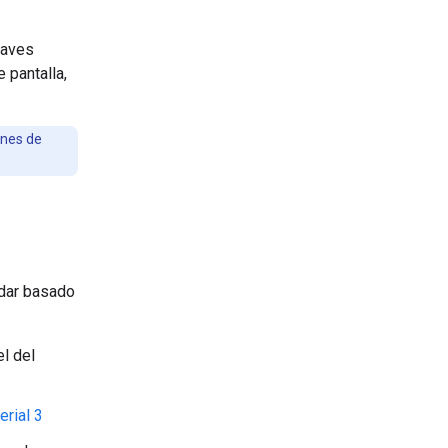
laves
 pantalla,
ones de
ndar basado
el del
erial 3