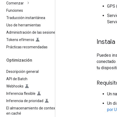
Comenzar
GPS (
Funciones
Servi
Traducción instantánea
Servi
Uso de herramientas
Administración de las sesiones
Tokens efímeros
Instala
Prácticas recomendadas
Puedes ins
Optimización
conectado 
tu disposit
Descripción general
API de Batch
Requisit
Webhooks
Inferencia flexible
Un n
Inferencia de prioridad
Un di
El almacenamiento de contexto
por 
en caché