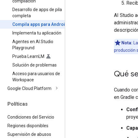
compilación
Recib
Desarrollo de apps de pila
AI Studio 
completa
administrad
Compila apps para Android
descripció
Implementa tu aplicación
Agentes en AI Studio
Nota:
La
Playground
producción 
Prueba Learn
LM
Solución de problemas
Qué se
Acceso para usuarios de
Workspace
Google Cloud Platform
Cuando com
en Gradle c
Políticas
Conf
proye
Condiciones del Servicio
Regiones disponibles
Capa 
Supervisión de abusos