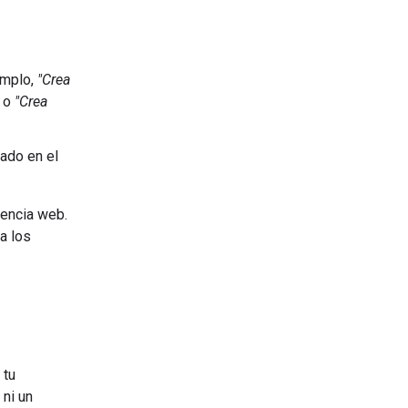
emplo,
"Crea
o
"Crea
sado en el
iencia web.
a los
 tu
 ni un