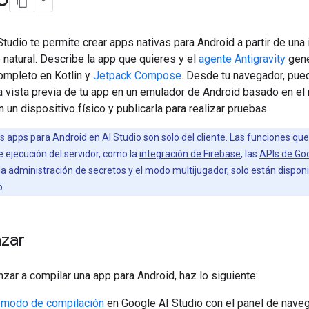
tudio te permite crear apps nativas para Android a partir de una 
 natural. Describe la app que quieres y el
agente Antigravity
gene
ompleto en Kotlin y
Jetpack Compose
. Desde tu navegador, pue
a vista previa de tu app en un emulador de Android basado en el
en un dispositivo físico y publicarla para realizar pruebas.
s apps para Android en AI Studio son solo del cliente. Las funciones qu
 ejecución del servidor, como la
integración de Firebase
, las
APIs de Go
 la
administración de secretos
y el
modo multijugador
, solo están dispon
b.
zar
ar a compilar una app para Android, haz lo siguiente:
l
modo de compilación
en Google AI Studio con el panel de naveg