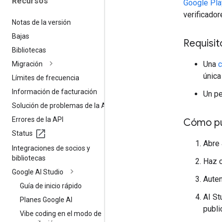
Recursos
Google Pla
verificador
Notas de la versión
Bajas
Requisit
Bibliotecas
Una
c
Migración
única
Límites de frecuencia
Información de facturación
Un pe
Solución de problemas de la API
Errores de la API
Cómo pu
Status
Abre
Integraciones de socios y
bibliotecas
Haz c
Google AI Studio
Auten
Guía de inicio rápido
AI St
Planes Google AI
publi
Vibe coding en el modo de