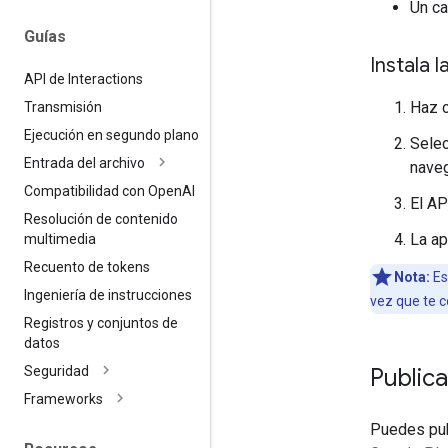
Un ca
Guías
Instala l
API de Interactions
Haz c
Transmisión
Ejecución en segundo plano
Selec
Entrada del archivo
naveg
Compatibilidad con Open
AI
El AP
Resolución de contenido
La ap
multimedia
Recuento de tokens
Nota:
Es
Ingeniería de instrucciones
vez que te c
Registros y conjuntos de
datos
Publica
Seguridad
Frameworks
Puedes pub