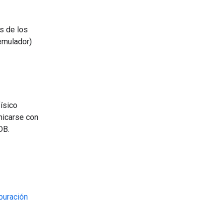
s de los
 emulador)
ísico
icarse con
DB.
puración