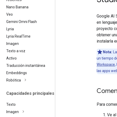
Nano Banana
Veo
Google AI S
Gemini Omni Flash
en lenguaje
proyecto c
Lyria
obtener un
Lyria Real
Time
instalarla 
Imagen
Texto a voz
Nota:
La
Activo
un tiempo de
Workspace
,
Traducción instantánea
las apps we
Embeddings
Robótica
Comen
Capacidades principales
Para comenz
Texto
Imagen
Ve a