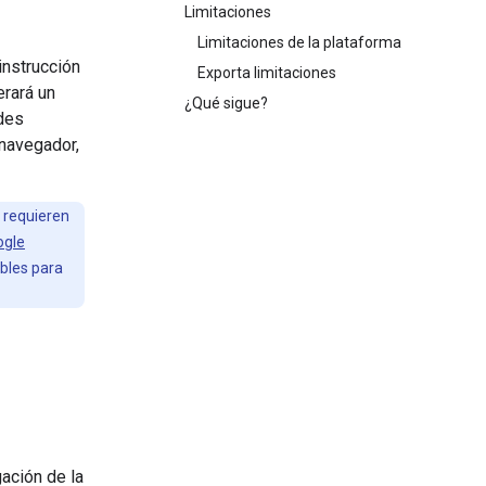
Limitaciones
Limitaciones de la plataforma
instrucción
Exporta limitaciones
rará un
¿Qué sigue?
des
 navegador,
e requieren
ogle
ibles para
ación de la