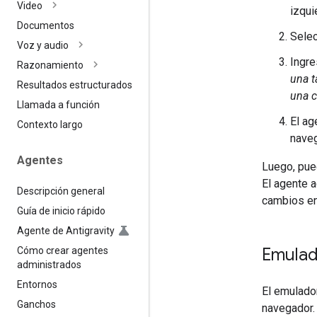
Video
izqui
Documentos
Sele
Voz y audio
Ingre
Razonamiento
una t
Resultados estructurados
una c
Llamada a función
El ag
Contexto largo
naveg
Agentes
Luego, pued
El agente a
Descripción general
cambios en
Guía de inicio rápido
Agente de Antigravity
Emulad
Cómo crear agentes
administrados
Entornos
El emulador
Ganchos
navegador.