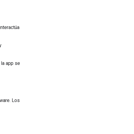
interactúa
y
 la app se
dware. Los