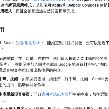
段建構
網頁應用程式
，以及使用 Kotlin 和 Jetpack Compose 建構
 應用程式
，而且全都是透過自然語言提示完成。
用
AI Studio 的
建構模式
中，開始直覺式程式開發。您可以透過
構：
示詞開始
：在「建構」模式中，使用輸入框輸入要建構內容的說
I 晶片」，在提示中加入圖片生成或 Google 地圖資料等特定功
過語音轉文字按鈕說出想搜尋的內容。
手氣」按鈕
：如果需要靈感，請使用「好手氣」按鈕，Gemini 
想的提示，協助你開始作業。
本庫重新混音專案
：開啟
應用程式範本庫
中的專案，然後選取
」
。
itHub 匯入專案
：在「建構」模式中，選取提示輸入框的「新增