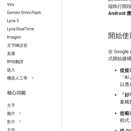
Veo
端執行階
Gemini Omni Flash
Android
Lyria 3
Lyria Real
Time
開始使
Imagen
文字轉語音
在 Google 
直播
式開始建
即時翻譯
嵌入
從提
「A
機器人工學
以透
核心功能
「好
案構
文字
從範
圖片
程式
影片
文件
從 G