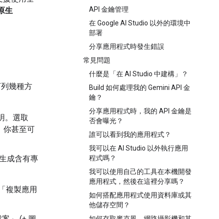
API 金鑰管理
原生
在 Google AI Studio 以外的環境中
部署
分享應用程式時發生錯誤
常見問題
什麼是「在 AI Studio 中建構」？
下列幾種方
Build 如何處理我的 Gemini API 金
鑰？
分享應用程式時，我的 API 金鑰是
明。選取
否會曝光？
能。你甚至可
誰可以看到我的應用程式？
我可以在 AI Studio 以外執行應用
會生成含有專
程式嗎？
我可以使用自己的工具在本機開發
應用程式，然後在這裡分享嗎？
「複製應用
如何搭配應用程式使用資料庫或其
他儲存空間？
檔案」
(+ 圖
如何存取麥克風、網路攝影機和其