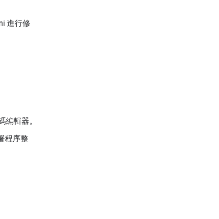
i 進行修
。
碼編輯器。
署程序整