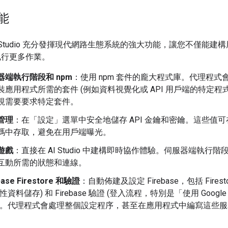
能
 AI Studio 充分發揮現代網路生態系統的強大功能，讓您不僅能建
執行更多作業。
器端執行階段和 npm
：使用 npm 套件的龐大程式庫。代理程式
裝應用程式所需的套件 (例如資料視覺化或 API 用戶端的特定程
視需要要求特定套件。
管理
：在「設定」
選單中安全地儲存 API 金鑰和密鑰。這些值
碼中存取，避免在用戶端曝光。
遊戲
：直接在 AI Studio 中建構即時協作體驗。伺服器端執行
互動所需的狀態和連線。
base Firestore 和驗證
：自動佈建及設定 Firebase，包括 Firest
性資料儲存) 和 Firebase 驗證 (登入流程，特別是「使用 Googl
)。代理程式會處理整個設定程序，甚至在應用程式中編寫這些