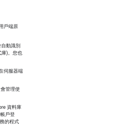
構用戶端原
會自動識別
式庫)。您也
可在伺服器端
階段會管理使
ore 資料庫
e 帳戶登
服務的程式