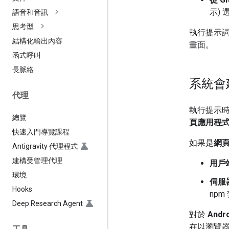
示) 
語音和音訊
思考型
執行提示
結構化輸出內容
畫面。
函式呼叫
長脈絡
系統會
代理
執行提示時
總覽
頁應用程
快速入門導覽課程
如果是
網
Antigravity 代理程式
建構受管理代理
用戶
環境
伺服
Hooks
npm
Deep Research Agent
對於
And
在以瀏覽器