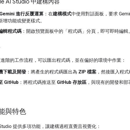
le AI Studio 中建構內容
Gemini 進行反覆運算
：在
建構模式
中使用對話面板，要求 Gemin
新增功能或變更樣式。
編輯程式碼
：開啟預覽面板中的「程式碼」分頁
，即可即時編輯
發
更進階的工作流程，可以匯出程式碼，並在偏好的環境中作業：
機下載及開發
：將產生的程式碼匯出為
ZIP 檔案
，然後匯入程式
 GitHub
：將程式碼推送至
GitHub 存放區
，與現有的開發和部
能與特色
 AI Studio 提供多項功能，讓建構過程直覺且視覺化：