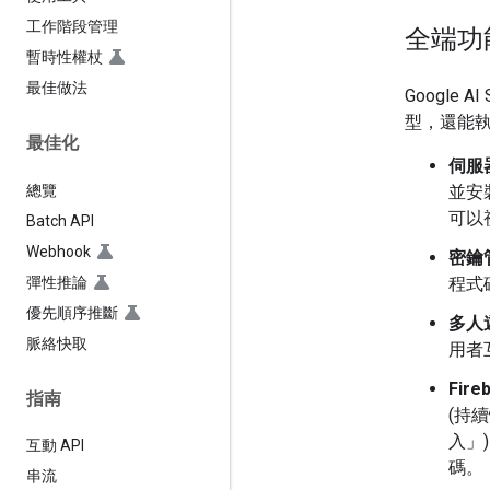
工作階段管理
全端功
暫時性權杖
最佳做法
Google
型，還能
最佳化
伺服
總覽
並安
可以
Batch API
Webhook
密鑰
彈性推論
程式
優先順序推斷
多人
脈絡快取
用者
Fire
指南
(持續
入」
互動 API
碼。
串流