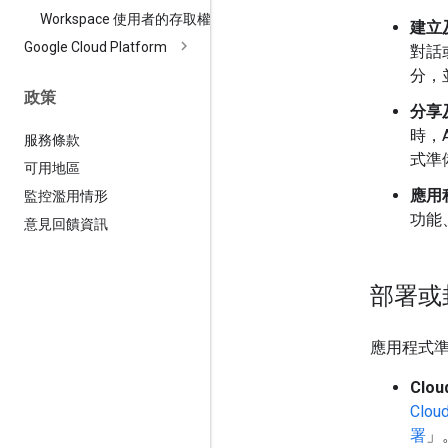
Workspace 使用者的存取權
建立
Google Cloud Platform
對話
分，
政策
分享
時，
服務條款
式準備
可用地區
應用
監控濫用情形
功能
意見回饋資訊
部署或
應用程式
Clou
Clou
署
」