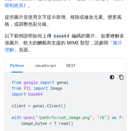
限制政策
》。
提供圖片並使用文字提示新增、移除或修改元素、變更風
格，或調整色彩分級。
以下範例說明如何上傳
base64
編碼的圖片。 如要瞭解多
張圖片、較大的酬載和支援的 MIME 類型，請參閱「
圖片
理解
」頁面。
Python
JavaScript
REST
from
google
import
genai
from
PIL
import
Image
import
base64
client
=
genai
.
Client
()
with
open
(
"/path/to/cat_image.png"
,
"rb"
)
as
f
:
image_bytes
=
f
.
read
()