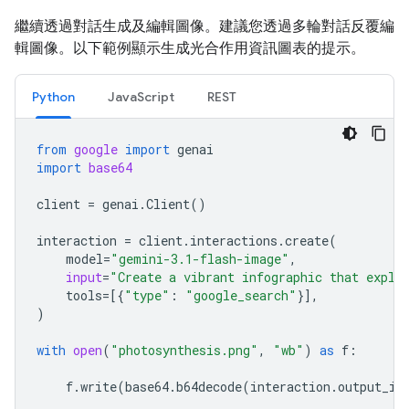
繼續透過對話生成及編輯圖像。建議您透過多輪對話反覆編
輯圖像。以下範例顯示生成光合作用資訊圖表的提示。
Python
JavaScript
REST
from
google
import
genai
import
base64
client
=
genai
.
Client
()
interaction
=
client
.
interactions
.
create
(
model
=
"gemini-3.1-flash-image"
,
input
=
"Create a vibrant infographic that expla
tools
=
[{
"type"
:
"google_search"
}],
)
with
open
(
"photosynthesis.png"
,
"wb"
)
as
f
:
f
.
write
(
base64
.
b64decode
(
interaction
.
output_im