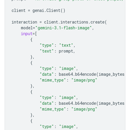
client
=
genai
.
Client
()
interaction
=
client
.
interactions
.
create
(
model
=
"gemini-3.1-flash-image"
,
input
=
[
{
"type"
:
"text"
,
"text"
:
prompt
,
},
{
"type"
:
"image"
,
"data"
:
base64
.
b64encode
(
image_bytes
)
.
"mime_type"
:
"image/png"
},
{
"type"
:
"image"
,
"data"
:
base64
.
b64encode
(
image_bytes
)
.
"mime_type"
:
"image/png"
},
{
"type"
:
"image"
,