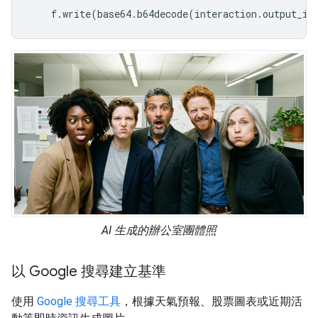
f
.
write
(
base64
.
b64decode
(
interaction
.
output_im
AI 生成的辦公室團體照
以 Google 搜尋建立基準
使用
Google 搜尋工具
，根據天氣預報、股票圖表或近期活