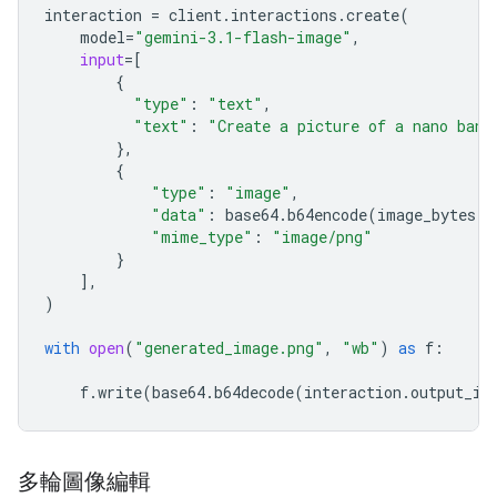
interaction
=
client
.
interactions
.
create
(
model
=
"gemini-3.1-flash-image"
,
input
=
[
{
"type"
:
"text"
,
"text"
:
"Create a picture of a nano bana
},
{
"type"
:
"image"
,
"data"
:
base64
.
b64encode
(
image_bytes
)
.
"mime_type"
:
"image/png"
}
],
)
with
open
(
"generated_image.png"
,
"wb"
)
as
f
:
f
.
write
(
base64
.
b64decode
(
interaction
.
output_im
多輪圖像編輯