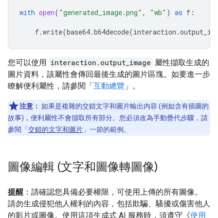
with
open
(
"generated_image.png"
,
"wb"
)
as
f
:
f
.
write
(
base64
.
b64decode
(
interaction
.
output_im
您可以使用
interaction.output_image
屬性擷取生成的
圖片資料，該屬性會傳回最後生成的圖片區塊。如要進一步
瞭解便利屬性，請參閱「
互動總覽
」。
注意：
如果是複雜的交錯文字和圖片輸出內容 (例如含有插圖的
故事)，便利屬性不會擷取所有部分。您必須改為手動疊代步驟，請
參閱「
交錯的文字和圖片
」一節的範例。
圖像編輯 (文字和圖像轉圖像)
提醒
：請確認您具備必要權限，可使用上傳的所有圖像。
請勿生成侵犯他人權利的內容，包括欺騙、騷擾或傷害他人
的影片或圖像。使用這項生成式 AI 服務時，須遵守《
使用