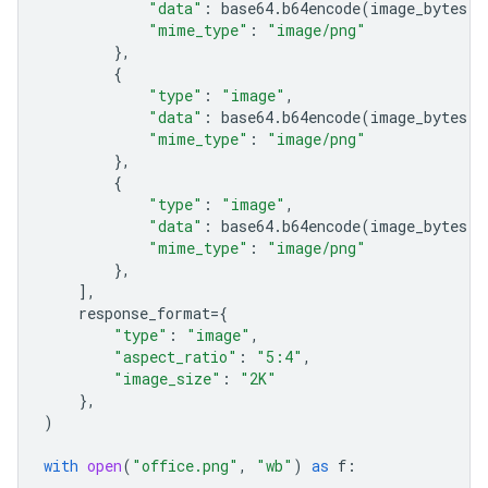
"data"
:
base64
.
b64encode
(
image_bytes
)
.
"mime_type"
:
"image/png"
},
{
"type"
:
"image"
,
"data"
:
base64
.
b64encode
(
image_bytes
)
.
"mime_type"
:
"image/png"
},
{
"type"
:
"image"
,
"data"
:
base64
.
b64encode
(
image_bytes
)
.
"mime_type"
:
"image/png"
},
],
response_format
=
{
"type"
:
"image"
,
"aspect_ratio"
:
"5:4"
,
"image_size"
:
"2K"
},
)
with
open
(
"office.png"
,
"wb"
)
as
f
: