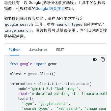
尋是現有「以 Google 搜尋強化事實基礎」工具中的新搜尋
類型，可與標準的
Google 網頁搜尋
並用。
如要啟用圖片搜尋功能，請在 API 要求中設定
google_search
工具，並在
search_types
陣列中指定
image_search
。圖片搜尋可以單獨使用，也可以與網頁搜
尋搭配使用。
Python
JavaScript
REST
from
google
import
genai
client
=
genai
.
Client
()
interaction
=
client
.
interactions
.
create
(
model
=
"gemini-3.1-flash-image"
,
input
=
"A detailed painting of a Timareta butte
tools
=
[{
"type"
:
"google_search"
,
"search_types"
:
[
"web_search"
,
"image_search