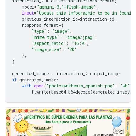
interaction_2
=
client
.
interactions
.
create
(
model
=
"gemini-3.1-flash-image"
,
input
=
"Update this infographic to be in Spanis
previous_interaction_id
=
interaction
.
id
,
response_format
=
{
"type"
:
"image"
,
"mime_type"
:
"image/jpeg"
,
"aspect_ratio"
:
"16:9"
,
"image_size"
:
"2K"
},
)
generated_image
=
interaction_2
.
output_image
if
generated_image
:
with
open
(
"photosynthesis_spanish.png"
,
"wb"
)
f
.
write
(
base64
.
b64decode
(
generated_image
.
d