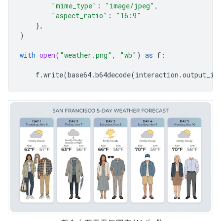
"mime_type"
:
"image/jpeg"
,
"aspect_ratio"
:
"16:9"
},
)
with
open
(
"weather.png"
,
"wb"
)
as
f
:
f
.
write
(
base64
.
b64decode
(
interaction
.
output_im