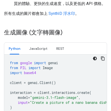
質的體驗、更快的生成速度，以及更低的 API 價格。
所有生成的圖片都會加上
SynthID 浮水印
。
生成圖像 (文字轉圖像)
Python
JavaScript
REST
from
google
import
genai
from
PIL
import
Image
import
base64
client
=
genai
.
Client
()
interaction
=
client
.
interactions
.
create
(
model
=
"gemini-3.1-flash-image"
,
input
=
"Create a picture of a nano banana dish 
)