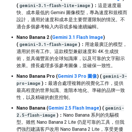
(
gemini-3.1-flash-lite-image
)：
這是速度最
快、成本最低的 Gemini 圖像模型，專為速度和規模而
設計，適用於速度和成本是主要營運限制的情況。不
適合多個參考輸入內容或多輪連續編輯。
Nano Banana 2 (
Gemini 3.1 Flash Image
)
(
gemini-3.1-flash-image
)：
用途最廣泛的模型，
適用於所有工作。這款模型兼顧速度和 4K 生成技
術，並具備豐富的全球知識庫，以及可靠的文字顯示
效果。擅長處理多張參考圖像，並確保一致性。
Nano Banana Pro (
Gemini 3 Pro 圖像
) (
gemini-3-
pro-image
)：
最適合處理複雜的視覺化工作，提供
最高程度的世界知識、進階本地化、準確的品牌一致
性，以及精確的創意控制。
Nano Banana (
Gemini 2.5 Flash Image
) (
gemini-
2.5-flash-image
)：
Nano Banana 系列的先驅模
型。雖然 Nano Banana 2 Lite 仍是可靠的工具，但我
們強烈建議客戶改用 Nano Banana 2 Lite，享受更優