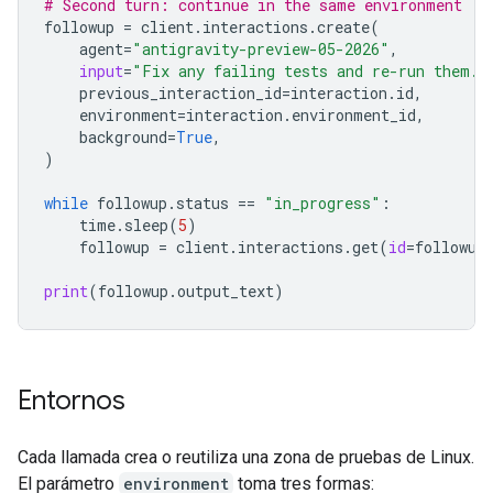
# Second turn: continue in the same environment
followup
=
client
.
interactions
.
create
(
agent
=
"antigravity-preview-05-2026"
,
input
=
"Fix any failing tests and re-run them."
previous_interaction_id
=
interaction
.
id
,
environment
=
interaction
.
environment_id
,
background
=
True
,
)
while
followup
.
status
==
"in_progress"
:
time
.
sleep
(
5
)
followup
=
client
.
interactions
.
get
(
id
=
followup
print
(
followup
.
output_text
)
Entornos
Cada llamada crea o reutiliza una zona de pruebas de Linux.
El parámetro
environment
toma tres formas: