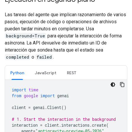
Las tareas del agente que implican razonamiento de varios
pasos, ejecución de código o operaciones de archivos
pueden tardar minutos en completarse. Usa
background=True
para ejecutar la interacción de forma
asíncrona. La API devuelve de inmediato un ID de
interacción que sondea hasta que el estado sea
completed
o
failed
.
Python
JavaScript
REST
import
time
from
google
import
genai
client
=
genai
.
Client
()
# 1. Start the interaction in the background
interaction
=
client
.
interactions
.
create
(
agent
=
"antigravity-preview-05-2026"
,