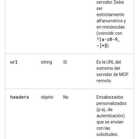
servidor. Debe
ser
estrictamente
alfanumérico y
en minúsculas
(coincidir con
^[a-z0-9
_
-]+$
).
url
string
Sí
Es la URL del
extremo del
servidor de MCP
remoto.
headers
objeto
No
Encabezados
personalizados
(p.ej., de
autenticación)
que se envían
con las
solicitudes.