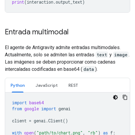
print
(
interaction
.
output_text
)
Entrada multimodal
El agente de Antigravity admite entradas multimodales.
Actualmente, solo se admiten las entradas
text
y
image
.
Las imágenes se deben proporcionar como cadenas
intercaladas codificadas en base64 (
data
).
Python
JavaScript
REST
import
base64
from
google
import
genai
client
=
genai
.
Client
()
with
open
(
"path/to/chart.png"
,
"rb"
)
as
f
: