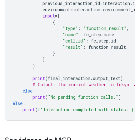
previous_interaction_id
=
interaction
.
id
,
environment
=
interaction
.
environment_id
input
=
[
{
"type"
:
"function_result"
,
"name"
:
fc_step
.
name
,
"call_id"
:
fc_step
.
id
,
"result"
:
function_result
,
}
],
)
print
(
final_interaction
.
output_text
)
# Output: The current weather in Tokyo, Ja
else
:
print
(
"No pending function calls."
)
else
:
print
(
f
"Interaction completed with status: 
{
in