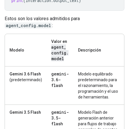
print
(
interaction
.
output_text
)
Estos son los valores admitidos para
agent_config.model
:
Valor en
agent
_
Modelo
Descripción
config
.
model
gemini-
Gemini 3.6 Flash
Modelo equilibrado
3
.
6-
(predeterminado)
predeterminado para
flash
el razonamiento, la
programación y el uso
de herramientas.
gemini-
Gemini 3.5 Flash
Modelo Flash de
3
.
5-
generación anterior
flash
para flujos de trabajo