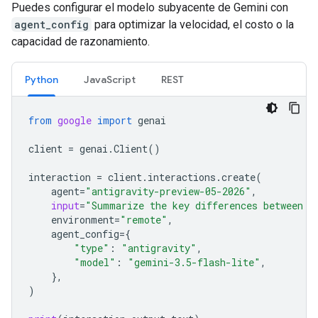
Puedes configurar el modelo subyacente de Gemini con
agent_config
para optimizar la velocidad, el costo o la
capacidad de razonamiento.
Python
JavaScript
REST
from
google
import
genai
client
=
genai
.
Client
()
interaction
=
client
.
interactions
.
create
(
agent
=
"antigravity-preview-05-2026"
,
input
=
"Summarize the key differences between f
environment
=
"remote"
,
agent_config
=
{
"type"
:
"antigravity"
,
"model"
:
"gemini-3.5-flash-lite"
,
},
)