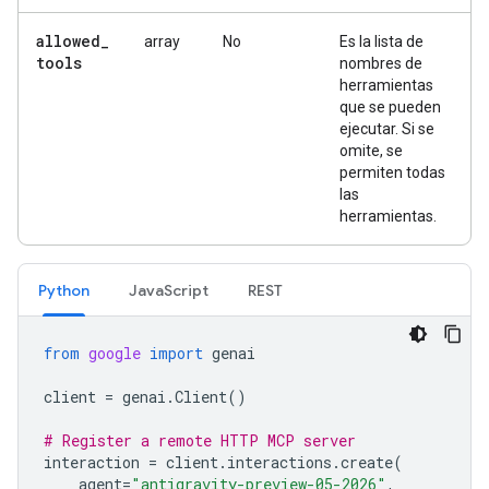
allowed
_
array
No
Es la lista de
tools
nombres de
herramientas
que se pueden
ejecutar. Si se
omite, se
permiten todas
las
herramientas.
Python
JavaScript
REST
from
google
import
genai
client
=
genai
.
Client
()
# Register a remote HTTP MCP server
interaction
=
client
.
interactions
.
create
(
agent
=
"antigravity-preview-05-2026"
,