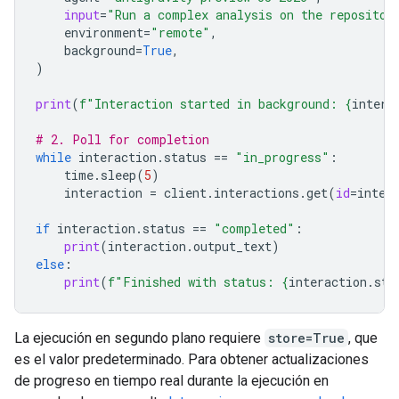
input
=
"Run a complex analysis on the repositor
environment
=
"remote"
,
background
=
True
,
)
print
(
f
"Interaction started in background: 
{
intera
# 2. Poll for completion
while
interaction
.
status
==
"in_progress"
:
time
.
sleep
(
5
)
interaction
=
client
.
interactions
.
get
(
id
=
inter
if
interaction
.
status
==
"completed"
:
print
(
interaction
.
output_text
)
else
:
print
(
f
"Finished with status: 
{
interaction
.
sta
La ejecución en segundo plano requiere
store=True
, que
es el valor predeterminado. Para obtener actualizaciones
de progreso en tiempo real durante la ejecución en