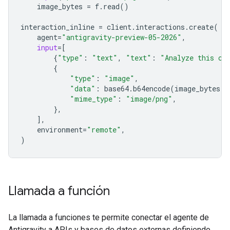
image_bytes
=
f
.
read
()
interaction_inline
=
client
.
interactions
.
create
(
agent
=
"antigravity-preview-05-2026"
,
input
=
[
{
"type"
:
"text"
,
"text"
:
"Analyze this ch
{
"type"
:
"image"
,
"data"
:
base64
.
b64encode
(
image_bytes
)
.
"mime_type"
:
"image/png"
,
},
],
environment
=
"remote"
,
)
Llamada a función
La llamada a funciones te permite conectar el agente de
Antigravity a APIs y bases de datos externas definiendo