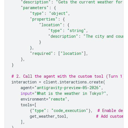
"description"
:
"Gets the current weather for a
"parameters"
:
{
"type"
:
"object"
,
"properties"
:
{
"location"
:
{
"type"
:
"string"
,
"description"
:
"The city and count
}
},
"required"
:
[
"location"
],
},
}
# 2. Call the agent with the custom tool (Turn 1)
interaction
=
client
.
interactions
.
create
(
agent
=
"antigravity-preview-05-2026"
,
input
=
"What is the weather in Tokyo?"
,
environment
=
"remote"
,
tools
=
[
{
"type"
:
"code_execution"
},
# Enable defa
get_weather_tool
,
# Add custom 
],
)