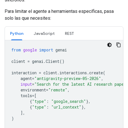
Para limitar el agente a herramientas específicas, pasa
solo las que necesites:
Python
JavaScript
REST
from
google
import
genai
client
=
genai
.
Client
()
interaction
=
client
.
interactions
.
create
(
agent
=
"antigravity-preview-05-2026"
,
input
=
"Search for the latest AI research paper
environment
=
"remote"
,
tools
=
[
{
"type"
:
"google_search"
},
{
"type"
:
"url_context"
},
],
)