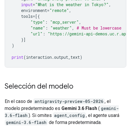
input
=
"What is the weather in Tokyo?"
,
environment
=
"remote"
,
tools
=
[{
"type"
:
"mcp_server"
,
"name"
:
"weather"
,
# Must be lowercase
"url"
:
"https://gemini-api-demos.uc.r.app
}]
)
print
(
interaction
.
output_text
)
Selección del modelo
En el caso de
antigravity-preview-05-2026
, el
modelo predeterminado es
Gemini 3.6 Flash
(
gemini-
3.6-flash
). Si omites
agent_config
, el agente usará
gemini-3.6-flash
de forma predeterminada.