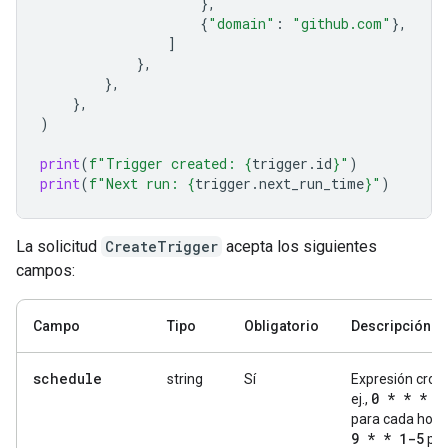
},
{
"domain"
:
"github.com"
},
]
},
},
},
)
print
(
f
"Trigger created: 
{
trigger
.
id
}
"
)
print
(
f
"Next run: 
{
trigger
.
next_run_time
}
"
)
La solicitud
CreateTrigger
acepta los siguientes
campos:
Campo
Tipo
Obligatorio
Descripción
schedule
string
Sí
Expresión cron 
0 * * * *
ej.,
para cada hora
9 * * 1-5
par