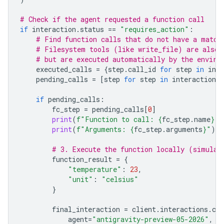
# Check if the agent requested a function call
if
interaction
.
status
==
"requires_action"
:
# Find function calls that do not have a match
# Filesystem tools (like write_file) are also 
# but are executed automatically by the enviro
executed_calls
=
{
step
.
call_id
for
step
in
inte
pending_calls
=
[
step
for
step
in
interaction
.
s
if
pending_calls
:
fc_step
=
pending_calls
[
0
]
print
(
f
"Function to call: 
{
fc_step
.
name
}
 (
print
(
f
"Arguments: 
{
fc_step
.
arguments
}
"
)
# 3. Execute the function locally (simulat
function_result
=
{
"temperature"
:
23
,
"unit"
:
"celsius"
}
final_interaction
=
client
.
interactions
.
cre
agent
=
"antigravity-preview-05-2026"
,