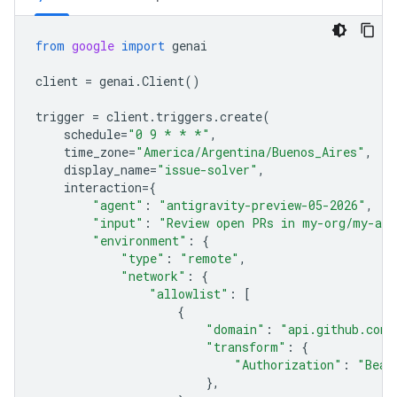
from
google
import
genai
client
=
genai
.
Client
()
trigger
=
client
.
triggers
.
create
(
schedule
=
"0 9 * * *"
,
time_zone
=
"America/Argentina/Buenos_Aires"
,
display_name
=
"issue-solver"
,
interaction
=
{
"agent"
:
"antigravity-preview-05-2026"
,
"input"
:
"Review open PRs in my-org/my-app
"environment"
:
{
"type"
:
"remote"
,
"network"
:
{
"allowlist"
:
[
{
"domain"
:
"api.github.com"
"transform"
:
{
"Authorization"
:
"Bear
},