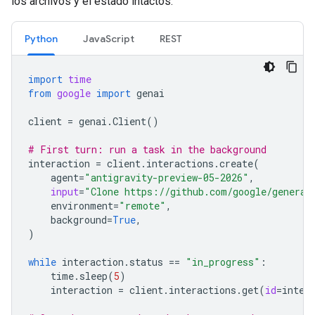
los archivos y el estado intactos.
Python
JavaScript
REST
import
time
from
google
import
genai
client
=
genai
.
Client
()
# First turn: run a task in the background
interaction
=
client
.
interactions
.
create
(
agent
=
"antigravity-preview-05-2026"
,
input
=
"Clone https://github.com/google/generat
environment
=
"remote"
,
background
=
True
,
)
while
interaction
.
status
==
"in_progress"
:
time
.
sleep
(
5
)
interaction
=
client
.
interactions
.
get
(
id
=
inter