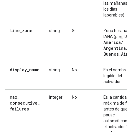
las mañanas d
los días
laborables)
time
_
zone
string
Sí
Zona horaria d
UT
IANA (p.ej.,
America
/
Argentina
/
Buenos
_
Aire
display
_
name
string
No
Es el nombre
legible del
activador.
max
_
integer
No
Es la cantidad
consecutive
_
máxima de fall
failures
antes de que s
pause
automáticame
el activador. Va