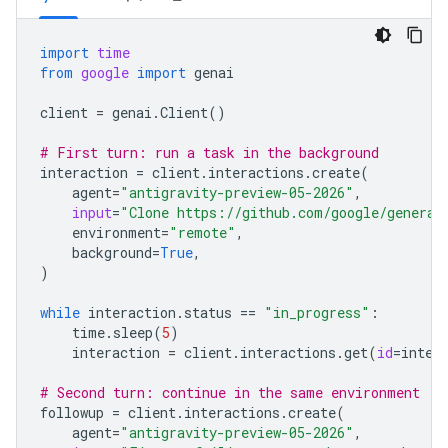
import
time
from
google
import
genai
client
=
genai
.
Client
()
# First turn: run a task in the background
interaction
=
client
.
interactions
.
create
(
agent
=
"antigravity-preview-05-2026"
,
input
=
"Clone https://github.com/google/generat
environment
=
"remote"
,
background
=
True
,
)
while
interaction
.
status
==
"in_progress"
:
time
.
sleep
(
5
)
interaction
=
client
.
interactions
.
get
(
id
=
inter
# Second turn: continue in the same environment
followup
=
client
.
interactions
.
create
(
agent
=
"antigravity-preview-05-2026"
,