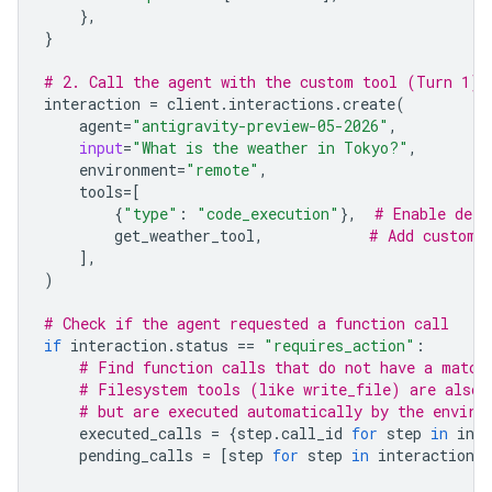
},
}
# 2. Call the agent with the custom tool (Turn 1)
interaction
=
client
.
interactions
.
create
(
agent
=
"antigravity-preview-05-2026"
,
input
=
"What is the weather in Tokyo?"
,
environment
=
"remote"
,
tools
=
[
{
"type"
:
"code_execution"
},
# Enable defa
get_weather_tool
,
# Add custom 
],
)
# Check if the agent requested a function call
if
interaction
.
status
==
"requires_action"
:
# Find function calls that do not have a match
# Filesystem tools (like write_file) are also 
# but are executed automatically by the enviro
executed_calls
=
{
step
.
call_id
for
step
in
inte
pending_calls
=
[
step
for
step
in
interaction
.
s