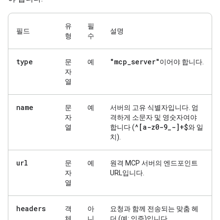
유
필
필드
설명
형
수
type
"mcp
_
server"
문
예
이어야 합니다.
자
열
name
문
예
서버의 고유 식별자입니다. 엄
자
격하게 소문자 및 영숫자여야
^[a-z0-9
_
-]+$
열
합니다 (
와 일
치).
url
문
예
원격 MCP 서버의 엔드포인트
자
URL입니다.
열
headers
객
아
요청과 함께 전송되는 맞춤 헤
체
니
더 (예: 인증)입니다.