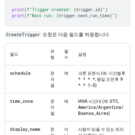
print
(
f
"Trigger created: 
{
trigger
.
id
}
"
)
print
(
f
"Next run: 
{
trigger
.
next_run_time
}
"
)
CreateTrigger
요청은 다음 필드를 허용합니다.
유
필
필드
설명
형
수
schedule
0
문
예
크론 표현식 (예: 시간별
* * * *
0 9
자
, 평일 오전
* * 1-5
열
)
time
_
zone
UTC
문
예
IANA 시간대 (예:
,
America
/
Argentina
/
자
Buenos
_
Aires
열
)
display
_
name
문
아
사람이 읽을 수 있는 트리