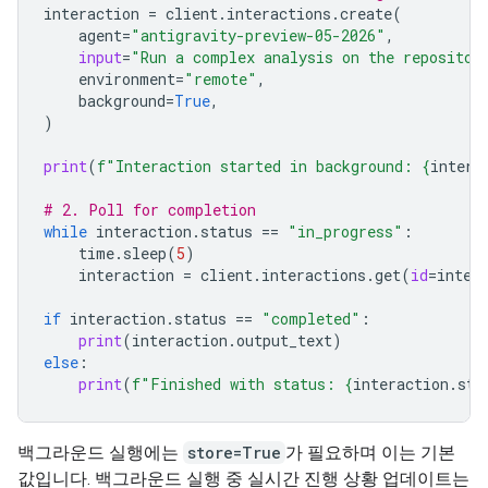
interaction
=
client
.
interactions
.
create
(
agent
=
"antigravity-preview-05-2026"
,
input
=
"Run a complex analysis on the repositor
environment
=
"remote"
,
background
=
True
,
)
print
(
f
"Interaction started in background: 
{
intera
# 2. Poll for completion
while
interaction
.
status
==
"in_progress"
:
time
.
sleep
(
5
)
interaction
=
client
.
interactions
.
get
(
id
=
inter
if
interaction
.
status
==
"completed"
:
print
(
interaction
.
output_text
)
else
:
print
(
f
"Finished with status: 
{
interaction
.
sta
백그라운드 실행에는
store=True
가 필요하며 이는 기본
값입니다. 백그라운드 실행 중 실시간 진행 상황 업데이트는