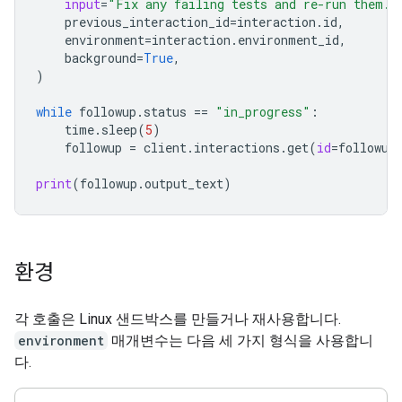
input
=
"Fix any failing tests and re-run them."
previous_interaction_id
=
interaction
.
id
,
environment
=
interaction
.
environment_id
,
background
=
True
,
)
while
followup
.
status
==
"in_progress"
:
time
.
sleep
(
5
)
followup
=
client
.
interactions
.
get
(
id
=
followup
print
(
followup
.
output_text
)
환경
각 호출은 Linux 샌드박스를 만들거나 재사용합니다.
environment
매개변수는 다음 세 가지 형식을 사용합니
다.