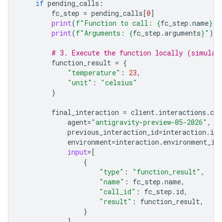
if
pending_calls
:
fc_step
=
pending_calls
[
0
]
print
(
f
"Function to call: 
{
fc_step
.
name
}
 (
print
(
f
"Arguments: 
{
fc_step
.
arguments
}
"
)
# 3. Execute the function locally (simulat
function_result
=
{
"temperature"
:
23
,
"unit"
:
"celsius"
}
final_interaction
=
client
.
interactions
.
cre
agent
=
"antigravity-preview-05-2026"
,
previous_interaction_id
=
interaction
.
id
,
environment
=
interaction
.
environment_id
input
=
[
{
"type"
:
"function_result"
,
"name"
:
fc_step
.
name
,
"call_id"
:
fc_step
.
id
,
"result"
:
function_result
,
}
],