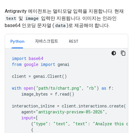
Antigravity 에이전트는 멀티모달 입력을 지원합니다. 현재
text
및
image
입력만 지원됩니다. 이미지는 인라인
base64 인코딩 문자열 (
data
)로 제공해야 합니다.
Python
자바스크립트
REST
import
base64
from
google
import
genai
client
=
genai
.
Client
()
with
open
(
"path/to/chart.png"
,
"rb"
)
as
f
:
image_bytes
=
f
.
read
()
interaction_inline
=
client
.
interactions
.
create
(
agent
=
"antigravity-preview-05-2026"
,
input
=
[
{
"type"
:
"text"
,
"text"
:
"Analyze this ch
{