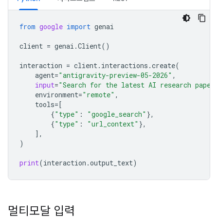
from
google
import
genai
client
=
genai
.
Client
()
interaction
=
client
.
interactions
.
create
(
agent
=
"antigravity-preview-05-2026"
,
input
=
"Search for the latest AI research paper
environment
=
"remote"
,
tools
=
[
{
"type"
:
"google_search"
},
{
"type"
:
"url_context"
},
],
)
print
(
interaction
.
output_text
)
멀티모달 입력