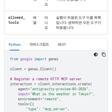
요
allowed
_
배
아
실행이 허용된 도구 이름 목록
tools
열
니
입니다. 생략하면 모든 도구가
요
허용됩니다.
Python
자바스크립트
REST
from
google
import
genai
client
=
genai
.
Client
()
# Register a remote HTTP MCP server
interaction
=
client
.
interactions
.
create
(
agent
=
"antigravity-preview-05-2026"
,
input
=
"What is the weather in Tokyo?"
,
environment
=
"remote"
,
tools
=
[{
"type"
:
"mcp_server"
,