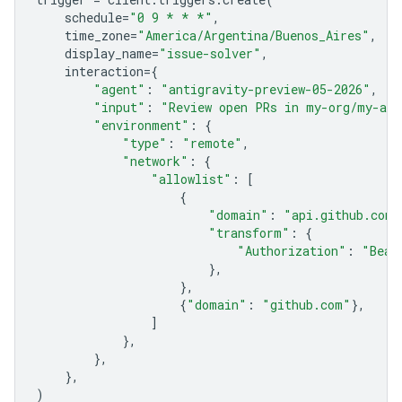
schedule
=
"0 9 * * *"
,
time_zone
=
"America/Argentina/Buenos_Aires"
,
display_name
=
"issue-solver"
,
interaction
=
{
"agent"
:
"antigravity-preview-05-2026"
,
"input"
:
"Review open PRs in my-org/my-app
"environment"
:
{
"type"
:
"remote"
,
"network"
:
{
"allowlist"
:
[
{
"domain"
:
"api.github.com"
"transform"
:
{
"Authorization"
:
"Bear
},
},
{
"domain"
:
"github.com"
},
]
},
},
},
)