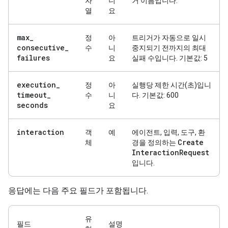
자
니
거 이름입니다.
열
요
max
_
정
아
트리거가 자동으로 일시
consecutive
_
수
니
중지되기 전까지의 최대
failures
요
실패 수입니다. 기본값: 5
execution
_
정
아
실행당 제한 시간(초)입니
timeout
_
수
니
다. 기본값: 600
seconds
요
interaction
객
예
에이전트, 입력, 도구, 환
Create
체
경을 정의하는
Interaction
Request
입니다.
응답에는 다음 주요 필드가 포함됩니다.
유
필드
설명