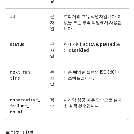
형
id
문
트리거의 고유 식별자입니다. 이
자
값을 모든 후속 작업에서 사용합
열
니다.
status
active
paused
문
현재 상태:
,
또
disabled
자
는
열
next
_
run
_
문
다음 예약된 실행의 ISO 8601 타
time
자
임스탬프입니다.
열
consecutive
_
정
마지막 성공 이후 연속으로 실패
failure
_
수
한 실행 횟수입니다.
count
트리거 나열