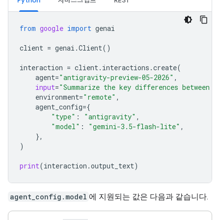
Python
자바스크립트
REST
from
google
import
genai
client
=
genai
.
Client
()
interaction
=
client
.
interactions
.
create
(
agent
=
"antigravity-preview-05-2026"
,
input
=
"Summarize the key differences between f
environment
=
"remote"
,
agent_config
=
{
"type"
:
"antigravity"
,
"model"
:
"gemini-3.5-flash-lite"
,
},
)
print
(
interaction
.
output_text
)
agent_config.model
에 지원되는 값은 다음과 같습니다.