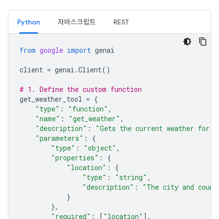
Python
자바스크립트
REST
from
google
import
genai
client
=
genai
.
Client
()
# 1. Define the custom function
get_weather_tool
=
{
"type"
:
"function"
,
"name"
:
"get_weather"
,
"description"
:
"Gets the current weather for a
"parameters"
:
{
"type"
:
"object"
,
"properties"
:
{
"location"
:
{
"type"
:
"string"
,
"description"
:
"The city and count
}
},
"required"
:
[
"location"
],