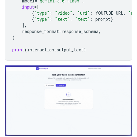
model
=
"gemini-3.6-flash"
,
input
=
[
{
"type"
:
"video"
,
"uri"
:
YOUTUBE_URL
,
"mi
{
"type"
:
"text"
,
"text"
:
prompt
}
],
response_format
=
response_schema
,
)
print
(
interaction
.
output_text
)