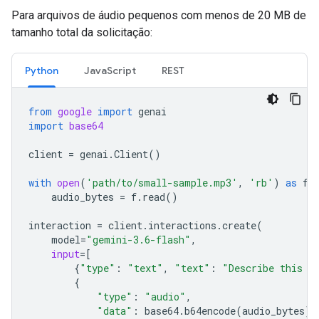
Para arquivos de áudio pequenos com menos de 20 MB de
tamanho total da solicitação:
Python
JavaScript
REST
from
google
import
genai
import
base64
client
=
genai
.
Client
()
with
open
(
'path/to/small-sample.mp3'
,
'rb'
)
as
f
:
audio_bytes
=
f
.
read
()
interaction
=
client
.
interactions
.
create
(
model
=
"gemini-3.6-flash"
,
input
=
[
{
"type"
:
"text"
,
"text"
:
"Describe this a
{
"type"
:
"audio"
,
"data"
:
base64
.
b64encode
(
audio_bytes
)
.