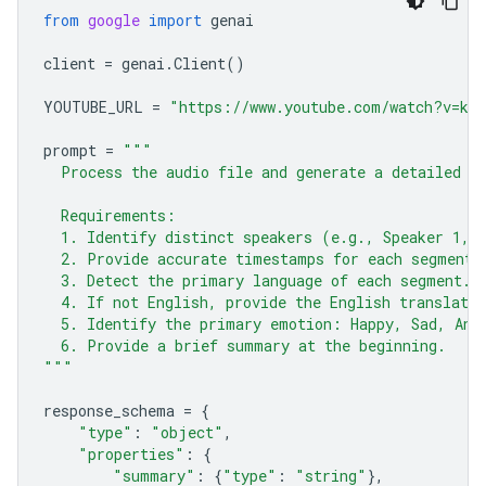
from
google
import
genai
client
=
genai
.
Client
()
YOUTUBE_URL
=
"https://www.youtube.com/watch?v=ku-
prompt
=
"""
  Process the audio file and generate a detailed t
  Requirements:
  1. Identify distinct speakers (e.g., Speaker 1, 
  2. Provide accurate timestamps for each segment 
  3. Detect the primary language of each segment.
  4. If not English, provide the English translatio
  5. Identify the primary emotion: Happy, Sad, Ang
  6. Provide a brief summary at the beginning.
"""
response_schema
=
{
"type"
:
"object"
,
"properties"
:
{
"summary"
:
{
"type"
:
"string"
},