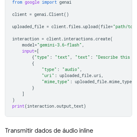
from
google
import
genai
client
=
genai
.
Client
()
uploaded_file
=
client
.
files
.
upload
(
file
=
"path/to/
interaction
=
client
.
interactions
.
create
(
model
=
"gemini-3.6-flash"
,
input
=
[
{
"type"
:
"text"
,
"text"
:
"Describe this a
{
"type"
:
"audio"
,
"uri"
:
uploaded_file
.
uri
,
"mime_type"
:
uploaded_file
.
mime_type
}
]
)
print
(
interaction
.
output_text
)
Transmitir dados de áudio inline