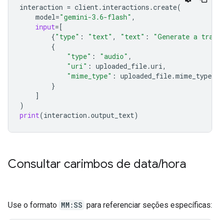
interaction
=
client
.
interactions
.
create
(
model
=
"gemini-3.6-flash"
,
input
=
[
{
"type"
:
"text"
,
"text"
:
"Generate a tran
{
"type"
:
"audio"
,
"uri"
:
uploaded_file
.
uri
,
"mime_type"
:
uploaded_file
.
mime_type
}
]
)
print
(
interaction
.
output_text
)
Consultar carimbos de data
/
hora
Use o formato
MM:SS
para referenciar seções específicas: