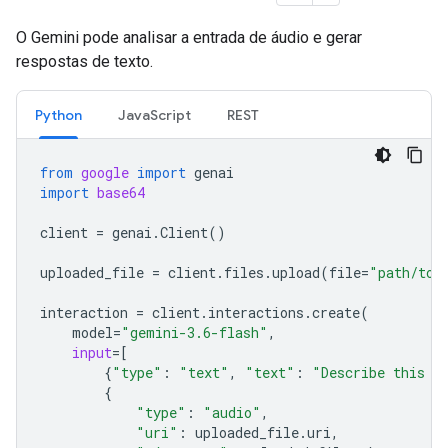
O Gemini pode analisar a entrada de áudio e gerar
respostas de texto.
Python
JavaScript
REST
from
google
import
genai
import
base64
client
=
genai
.
Client
()
uploaded_file
=
client
.
files
.
upload
(
file
=
"path/to/
interaction
=
client
.
interactions
.
create
(
model
=
"gemini-3.6-flash"
,
input
=
[
{
"type"
:
"text"
,
"text"
:
"Describe this a
{
"type"
:
"audio"
,
"uri"
:
uploaded_file
.
uri
,