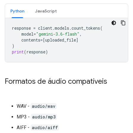
Python
JavaScript
response
=
client
.
models
.
count_tokens
(
model
=
"gemini-3.6-flash"
,
contents
=
[
uploaded_file
]
)
print
(
response
)
Formatos de áudio compatíveis
WAV -
audio/wav
MP3 -
audio/mp3
AIFF -
audio/aiff