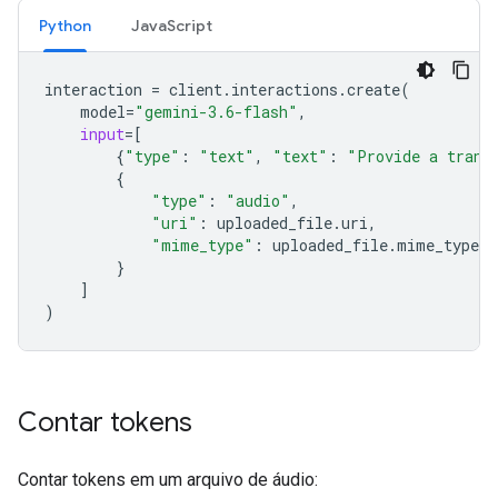
Python
JavaScript
interaction
=
client
.
interactions
.
create
(
model
=
"gemini-3.6-flash"
,
input
=
[
{
"type"
:
"text"
,
"text"
:
"Provide a trans
{
"type"
:
"audio"
,
"uri"
:
uploaded_file
.
uri
,
"mime_type"
:
uploaded_file
.
mime_type
}
]
)
Contar tokens
Contar tokens em um arquivo de áudio: