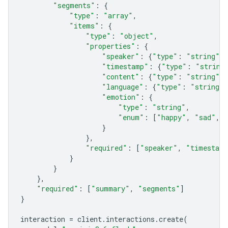
"segments"
:
{
"type"
:
"array"
,
"items"
:
{
"type"
:
"object"
,
"properties"
:
{
"speaker"
:
{
"type"
:
"string"
},
"timestamp"
:
{
"type"
:
"string
"content"
:
{
"type"
:
"string"
},
"language"
:
{
"type"
:
"string"
}
"emotion"
:
{
"type"
:
"string"
,
"enum"
:
[
"happy"
,
"sad"
,
}
},
"required"
:
[
"speaker"
,
"timestam
}
}
},
"required"
:
[
"summary"
,
"segments"
]
}
interaction
=
client
.
interactions
.
create
(