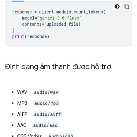
response
=
client
.
models
.
count_tokens
(
model
=
"gemini-3.6-flash"
,
contents
=
[
uploaded_file
]
)
print
(
response
)
Định dạng âm thanh được hỗ trợ
WAV –
audio/wav
MP3 –
audio/mp3
AIFF –
audio/aiff
AAC –
audio/aac
OGG Vorbis –
audio/ogg