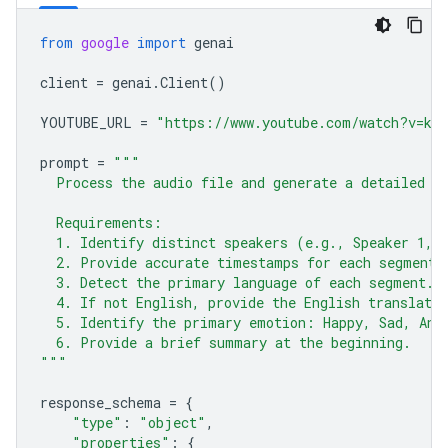
from
google
import
genai
client
=
genai
.
Client
()
YOUTUBE_URL
=
"https://www.youtube.com/watch?v=ku-
prompt
=
"""
  Process the audio file and generate a detailed t
  Requirements:
  1. Identify distinct speakers (e.g., Speaker 1, 
  2. Provide accurate timestamps for each segment 
  3. Detect the primary language of each segment.
  4. If not English, provide the English translatio
  5. Identify the primary emotion: Happy, Sad, Ang
  6. Provide a brief summary at the beginning.
"""
response_schema
=
{
"type"
:
"object"
,
"properties"
:
{