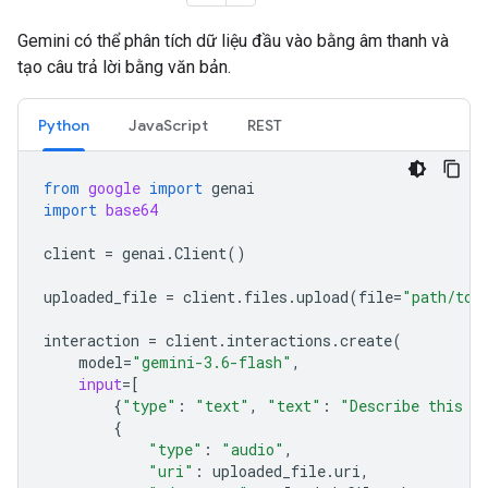
Gemini có thể phân tích dữ liệu đầu vào bằng âm thanh và
tạo câu trả lời bằng văn bản.
Python
JavaScript
REST
from
google
import
genai
import
base64
client
=
genai
.
Client
()
uploaded_file
=
client
.
files
.
upload
(
file
=
"path/to/
interaction
=
client
.
interactions
.
create
(
model
=
"gemini-3.6-flash"
,
input
=
[
{
"type"
:
"text"
,
"text"
:
"Describe this a
{
"type"
:
"audio"
,
"uri"
:
uploaded_file
.
uri
,