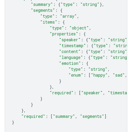
"summary"
:
{
"type"
:
"string"
},
"segments"
:
{
"type"
:
"array"
,
"items"
:
{
"type"
:
"object"
,
"properties"
:
{
"speaker"
:
{
"type"
:
"string"
},
"timestamp"
:
{
"type"
:
"string
"content"
:
{
"type"
:
"string"
},
"language"
:
{
"type"
:
"string"
}
"emotion"
:
{
"type"
:
"string"
,
"enum"
:
[
"happy"
,
"sad"
,
}
},
"required"
:
[
"speaker"
,
"timestam
}
}
},
"required"
:
[
"summary"
,
"segments"
]
}