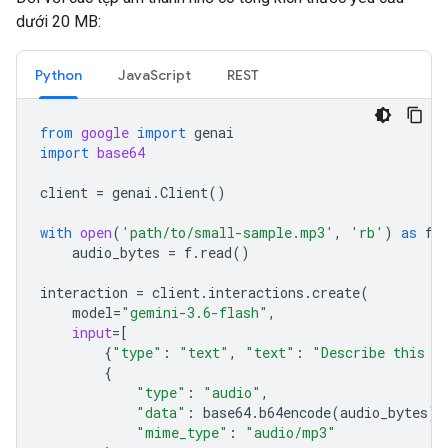
dưới 20 MB:
Python
JavaScript
REST
from
google
import
genai
import
base64
client
=
genai
.
Client
()
with
open
(
'path/to/small-sample.mp3'
,
'rb'
)
as
f
:
audio_bytes
=
f
.
read
()
interaction
=
client
.
interactions
.
create
(
model
=
"gemini-3.6-flash"
,
input
=
[
{
"type"
:
"text"
,
"text"
:
"Describe this a
{
"type"
:
"audio"
,
"data"
:
base64
.
b64encode
(
audio_bytes
)
.
"mime_type"
:
"audio/mp3"