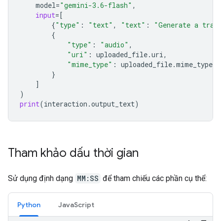
model
=
"gemini-3.6-flash"
,
input
=
[
{
"type"
:
"text"
,
"text"
:
"Generate a tran
{
"type"
:
"audio"
,
"uri"
:
uploaded_file
.
uri
,
"mime_type"
:
uploaded_file
.
mime_type
}
]
)
print
(
interaction
.
output_text
)
Tham khảo dấu thời gian
Sử dụng định dạng
MM:SS
để tham chiếu các phần cụ thể:
Python
JavaScript