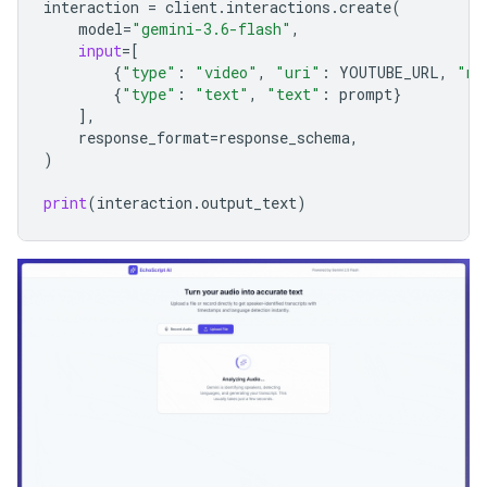
interaction
=
client
.
interactions
.
create
(
model
=
"gemini-3.6-flash"
,
input
=
[
{
"type"
:
"video"
,
"uri"
:
YOUTUBE_URL
,
"mi
{
"type"
:
"text"
,
"text"
:
prompt
}
],
response_format
=
response_schema
,
)
print
(
interaction
.
output_text
)