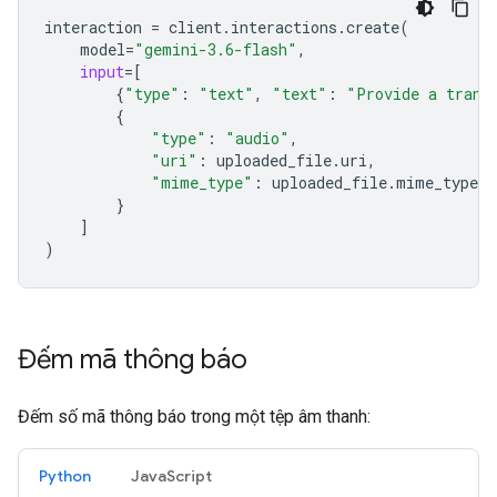
interaction
=
client
.
interactions
.
create
(
model
=
"gemini-3.6-flash"
,
input
=
[
{
"type"
:
"text"
,
"text"
:
"Provide a trans
{
"type"
:
"audio"
,
"uri"
:
uploaded_file
.
uri
,
"mime_type"
:
uploaded_file
.
mime_type
}
]
)
Đếm mã thông báo
Đếm số mã thông báo trong một tệp âm thanh:
Python
JavaScript