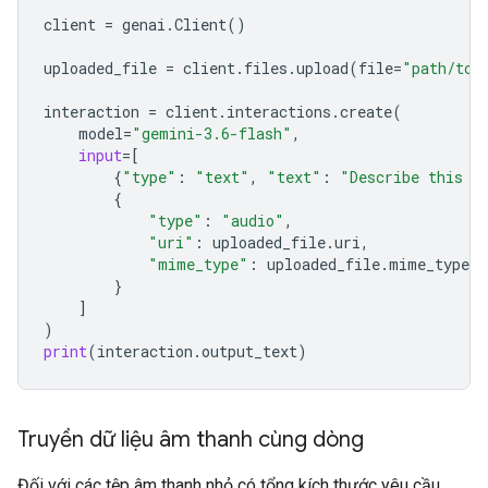
client
=
genai
.
Client
()
uploaded_file
=
client
.
files
.
upload
(
file
=
"path/to/
interaction
=
client
.
interactions
.
create
(
model
=
"gemini-3.6-flash"
,
input
=
[
{
"type"
:
"text"
,
"text"
:
"Describe this a
{
"type"
:
"audio"
,
"uri"
:
uploaded_file
.
uri
,
"mime_type"
:
uploaded_file
.
mime_type
}
]
)
print
(
interaction
.
output_text
)
Truyền dữ liệu âm thanh cùng dòng
Đối với các tệp âm thanh nhỏ có tổng kích thước yêu cầu