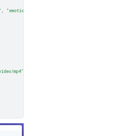
"
,
"emotion"
]
video/mp4"
},