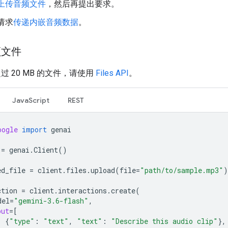
上传音频文件
，然后再提出要求。
请求
传递内嵌音频数据
。
频文件
过 20 MB 的文件，请使用
Files API
。
JavaScript
REST
oogle
import
genai
=
genai
.
Client
()
ed_file
=
client
.
files
.
upload
(
file
=
"path/to/sample.mp3"
)
ction
=
client
.
interactions
.
create
(
del
=
"gemini-3.6-flash"
,
put
=
[
{
"type"
:
"text"
,
"text"
:
"Describe this audio clip"
},