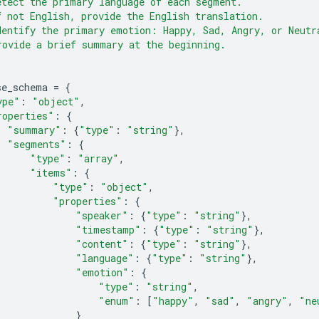
etect the primary language of each segment.
f not English, provide the English translation.
dentify the primary emotion: Happy, Sad, Angry, or Neutr
rovide a brief summary at the beginning.
se_schema
=
{
ype"
:
"object"
,
roperties"
:
{
"summary"
:
{
"type"
:
"string"
},
"segments"
:
{
"type"
:
"array"
,
"items"
:
{
"type"
:
"object"
,
"properties"
:
{
"speaker"
:
{
"type"
:
"string"
},
"timestamp"
:
{
"type"
:
"string"
},
"content"
:
{
"type"
:
"string"
},
"language"
:
{
"type"
:
"string"
},
"emotion"
:
{
"type"
:
"string"
,
"enum"
:
[
"happy"
,
"sad"
,
"angry"
,
"ne
}