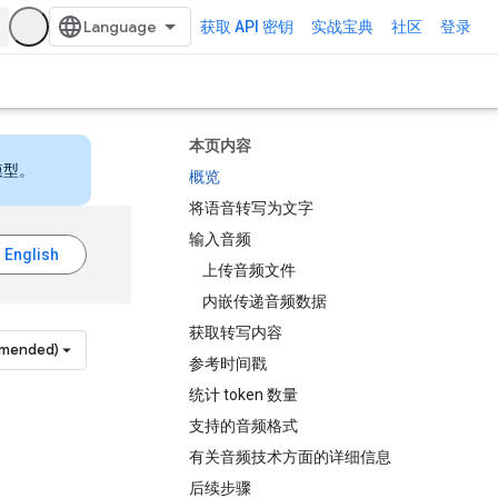
获取 API 密钥
实战宝典
社区
登录
本页内容
模型。
概览
将语音转写为文字
输入音频
上传音频文件
内嵌传递音频数据
获取转写内容
mmended)
参考时间戳
统计 token 数量
支持的音频格式
有关音频技术方面的详细信息
后续步骤