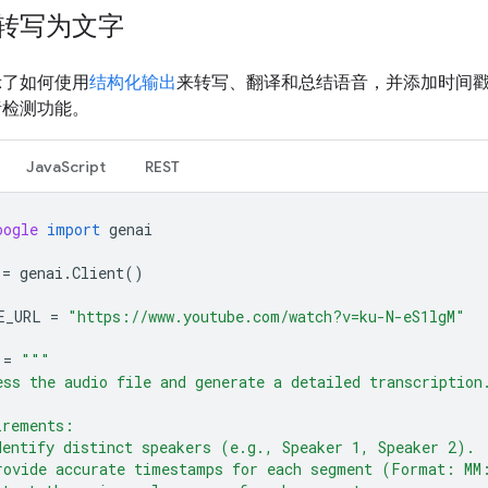
转写为文字
示了如何使用
结构化输出
来转写、翻译和总结语音，并添加时间
绪检测功能。
JavaScript
REST
oogle
import
genai
=
genai
.
Client
()
E_URL
=
"https://www.youtube.com/watch?v=ku-N-eS1lgM"
=
"""
ess the audio file and generate a detailed transcription
irements:
dentify distinct speakers (e.g., Speaker 1, Speaker 2).
rovide accurate timestamps for each segment (Format: MM