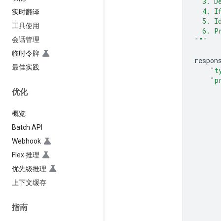
  3. D
  4. I
实时翻译
  5. I
工具使用
  6. P
会话管理
"""
临时令牌
respon
最佳实践
"t
"p
优化
概览
Batch API
Webhook
Flex 推理
优先级推理
上下文缓存
指南