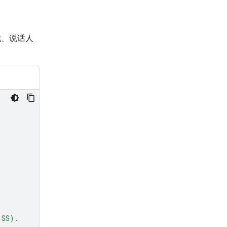
戳、说话人
.
:SS).