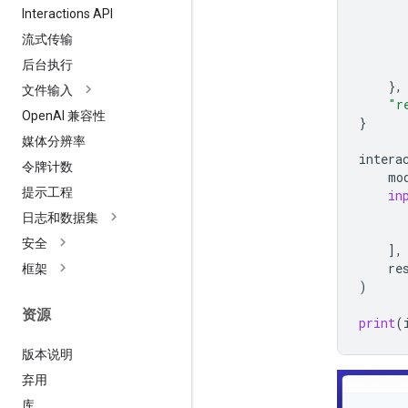
Interactions API
流式传输
后台执行
},
文件输入
"r
Open
AI 兼容性
}
媒体分辨率
intera
令牌计数
mo
提示工程
in
日志和数据集
安全
],
re
框架
)
资源
print
(
版本说明
弃用
库