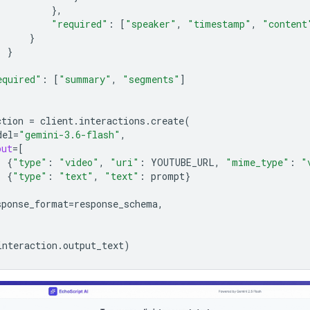
},
"required"
:
[
"speaker"
,
"timestamp"
,
"content
}
}
equired"
:
[
"summary"
,
"segments"
]
ction
=
client
.
interactions
.
create
(
del
=
"gemini-3.6-flash"
,
put
=
[
{
"type"
:
"video"
,
"uri"
:
YOUTUBE_URL
,
"mime_type"
:
"
{
"type"
:
"text"
,
"text"
:
prompt
}
sponse_format
=
response_schema
,
interaction
.
output_text
)