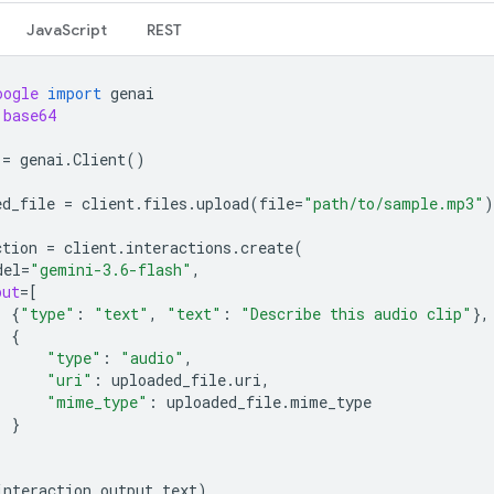
JavaScript
REST
oogle
import
genai
base64
=
genai
.
Client
()
ed_file
=
client
.
files
.
upload
(
file
=
"path/to/sample.mp3"
)
ction
=
client
.
interactions
.
create
(
del
=
"gemini-3.6-flash"
,
put
=
[
{
"type"
:
"text"
,
"text"
:
"Describe this audio clip"
},
{
"type"
:
"audio"
,
"uri"
:
uploaded_file
.
uri
,
"mime_type"
:
uploaded_file
.
mime_type
}
interaction
.
output_text
)