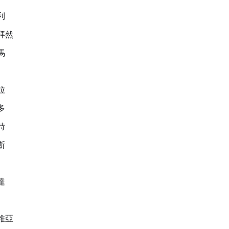
利
拜然
馬
拉
多
時
斯
達
維亞