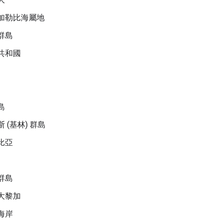
加勒比海屬地
群島
共和國
島
 (基林) 群島
比亞
群島
大黎加
海岸