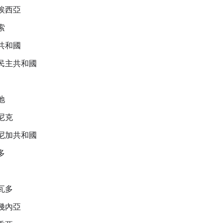
埃西亞
索
共和國
民主共和國
地
尼克
尼加共和國
多
瓦多
幾內亞