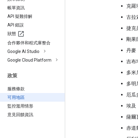
克羅
帳單資訊
API 疑難排解
古拉
API 錯誤
捷克
狀態
剛果
合作夥伴和程式庫整合
丹麥
Google AI Studio
Google Cloud Platform
吉布
多米
政策
多明
服務條款
厄瓜
可用地區
埃及
監控濫用情形
意見回饋資訊
薩爾
赤道