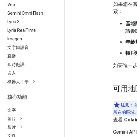
如果您在
Veo
致：
Gemini Omni Flash
Lyria 3
區域
Lyria Real
Time
請參
Imagen
年齡
文字轉語音
帳戶
直播
即時翻譯
如要進一
嵌入
機器人工學
可用地
核心功能
注意：
如
文字
所在的區域
圖片
查看
Col
影片
Gemini 
文件