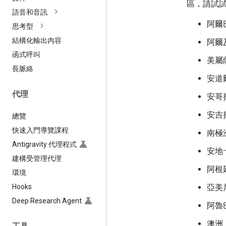
區，請試
語音和音訊
阿爾
思考型
結構化輸出內容
阿爾
函式呼叫
美屬
長脈絡
安道
代理
安哥
安吉
總覽
快速入門導覽課程
南極
Antigravity 代理程式
安地
建構受管理代理
阿根
環境
Hooks
亞美
Deep Research Agent
阿魯
澳洲