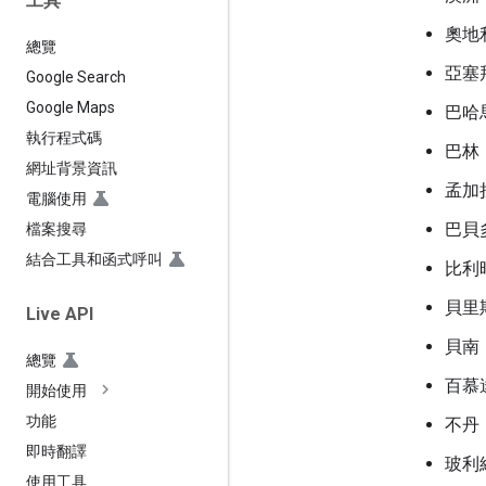
工具
奧地
總覽
亞塞
Google Search
Google Maps
巴哈
執行程式碼
巴林
網址背景資訊
孟加
電腦使用
巴貝
檔案搜尋
結合工具和函式呼叫
比利
貝里
Live API
貝南
總覽
百慕
開始使用
功能
不丹
即時翻譯
玻利
使用工具