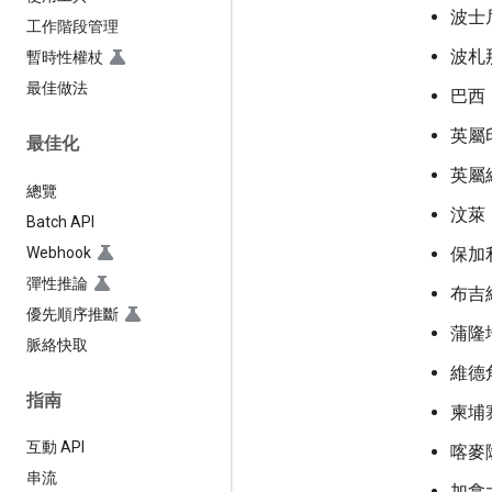
波士
工作階段管理
波札
暫時性權杖
最佳做法
巴西
英屬
最佳化
英屬
總覽
汶萊
Batch API
Webhook
保加
彈性推論
布吉
優先順序推斷
蒲隆
脈絡快取
維德
指南
柬埔
互動 API
喀麥
串流
加拿