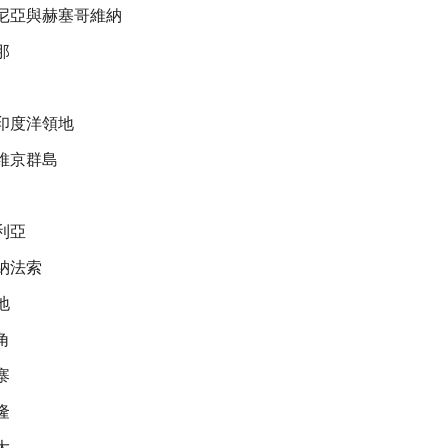
尼亞與赫塞哥維納
那
印度洋領地
維京群島
利亞
納法索
地
角
寨
隆
大