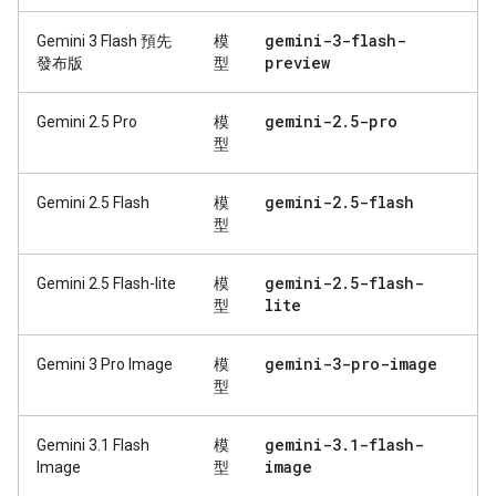
gemini-3-flash-
Gemini 3 Flash 預先
模
preview
發布版
型
gemini-2
.
5-pro
Gemini 2.5 Pro
模
型
gemini-2
.
5-flash
Gemini 2.5 Flash
模
型
gemini-2
.
5-flash-
Gemini 2.5 Flash-lite
模
lite
型
gemini-3-pro-image
Gemini 3 Pro Image
模
型
gemini-3
.
1-flash-
Gemini 3.1 Flash
模
image
Image
型