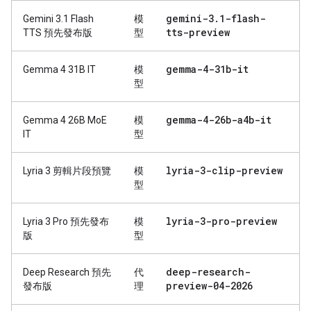
gemini-3
.
1-flash-
Gemini 3.1 Flash
模
tts-preview
TTS 預先發布版
型
gemma-4-31b-it
Gemma 4 31B IT
模
型
gemma-4-26b-a4b-it
Gemma 4 26B MoE
模
IT
型
lyria-3-clip-preview
Lyria 3 剪輯片段預覽
模
型
lyria-3-pro-preview
Lyria 3 Pro 預先發布
模
版
型
deep-research-
Deep Research 預先
代
preview-04-2026
發布版
理