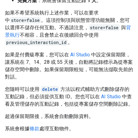
免費方案
：系統會保留互動記錄
1 天
。
如果不希望系統執行上述作業，可以在要求
中
store=false
。這項控制項與狀態管理功能無關，您可
以選擇不儲存任何互動。不過請注意，
store=false
與
背
景執行
不相容，且會禁止在後續回合中使用
previous_interaction_id
。
如果是付費級專案，您可以在
AI Studio
中設定保留期限，
讓系統在 7、14、28 或 55 天後，自動將記錄標示為從專案
儲存空間中刪除。如果保留期限較短，可能無法擷取先前的
對話。
您隨時可以使用
delete
方法以程式輔助方式刪除儲存的
互動記錄，但必須提供互動 ID。您也可以在
AI Studio
中查
看及管理儲存的互動記錄，包括從專案儲存空間刪除記錄。
超過保留期限後，系統會自動刪除資料。
系統會根據
條款
處理互動物件。