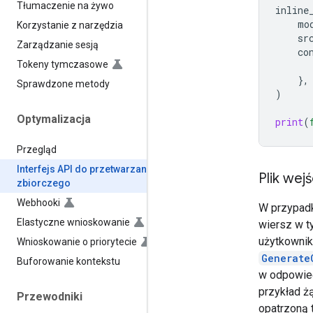
Tłumaczenie na żywo
inline
mo
Korzystanie z narzędzia
sr
Zarządzanie sesją
co
Tokeny tymczasowe
},
Sprawdzone metody
)
Optymalizacja
print
(
Przegląd
Interfejs API do przetwarzania
Plik wej
zbiorczego
Webhooki
W przypadk
Elastyczne wnioskowanie
wiersz w t
użytkownik
Wnioskowanie o priorytecie
Generate
Buforowanie kontekstu
w odpowied
przykład ż
Przewodniki
opatrzoną 