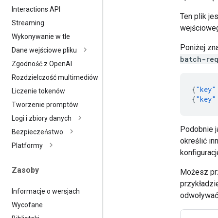
Interactions API
Ten plik j
Streaming
wejścioweg
Wykonywanie w tle
Poniżej zn
Dane wejściowe pliku
batch-req
Zgodność z Open
AI
Rozdzielczość multimediów
{
"key"
Liczenie tokenów
{
"key"
Tworzenie promptów
Logi i zbiory danych
Podobnie 
Bezpieczeństwo
określić in
Platformy
konfiguracj
Zasoby
Możesz prz
przykładzi
Informacje o wersjach
odwoływać 
Wycofane