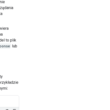
nie
 żądania
ta
wiera
na
l to plik
ponse
lub
ty
przykładzie
ymi: