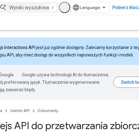
/
Pobierz klucz
js Interactions API
jest już ogólnie dostępny. Zalecamy korzystanie z te
ejsu API, aby mieć dostęp do wszystkich najnowszych funkcji i modeli.
Google używa technologii AI do tłumaczenia
wój preferowany język. Tłumaczenia wygenerowane
gą zawierać błędy.
na
Gemini API
Dokumenty
fejs API do przetwarzania zbior