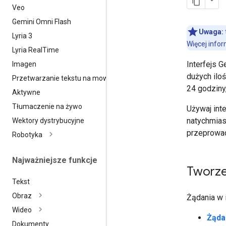
Veo
Gemini Omni Flash
Uwaga:
Lyria 3
Więcej infor
Lyria Real
Time
Interfejs 
Imagen
dużych ilo
Przetwarzanie tekstu na mowę
24 godziny
Aktywne
Tłumaczenie na żywo
Używaj int
natychmias
Wektory dystrybucyjne
przeprowad
Robotyka
Najważniejsze funkcje
Tworze
Tekst
Obraz
Żądania w 
Wideo
Żąda
Dokumenty