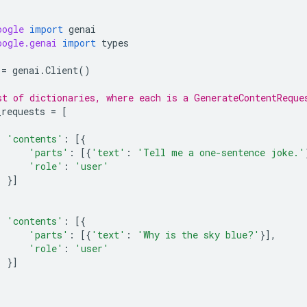
oogle
import
genai
oogle.genai
import
types
=
genai
.
Client
()
st of dictionaries, where each is a GenerateContentReque
_requests
=
[
'contents'
:
[{
'parts'
:
[{
'text'
:
'Tell me a one-sentence joke.'
'role'
:
'user'
}]
'contents'
:
[{
'parts'
:
[{
'text'
:
'Why is the sky blue?'
}],
'role'
:
'user'
}]