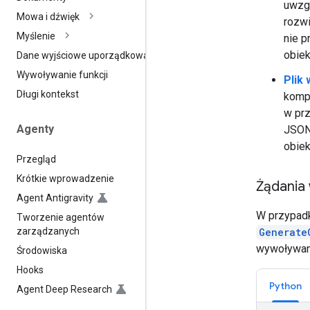
uwzgl
Mowa i dźwięk
rozwi
Myślenie
nie 
obie
Dane wyjściowe uporządkowane
Wywoływanie funkcji
Plik 
Długi kontekst
kompl
w pr
Agenty
JSON
obiek
Przegląd
Krótkie wprowadzenie
Żądania
Agent Antigravity
W przypadk
Tworzenie agentów
zarządzanych
Generate
wywoływan
Środowiska
Hooks
Python
Agent Deep Research