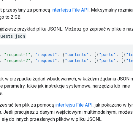
est przesyłany za pomocą
interfejsu File API
. Maksymalny rozmiar
o to 2 GB.
ajdziesz przykład pliku JSONL. Możesz go zapisać w pliku o na
uests.json
:
"request-1"
,
"request"
:
{
"contents"
:
[{
"parts"
:
[{
"t
:
"request-2"
,
"request"
:
{
"contents"
:
[{
"parts"
:
[{
"t
jak w przypadku żądań wbudowanych, w każdym żądaniu JSON
ne parametry, takie jak instrukcje systemowe, narzędzia lub inne
e.
esłać ten plik za pomocą
interfejsu File API
, jak pokazano w t
e. Jeśli pracujesz z danymi wejściowymi multimodalnymi, może
się do innych przesłanych plików w pliku JSONL.