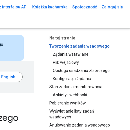
 interfejsu API
Książka kucharska
Społeczność
Zaloguj się
Na tej stronie
go
Tworzenie zadania wsadowego
Żądania wstawiane
Plik wejściowy
Obsługa osadzania zbiorczego
Konfiguracja żądania
Stan zadania monitorowania
Ankiety i webhooki
Pobieranie wyników
Wyświetlanie listy zadań
czego
wsadowych
Anulowanie zadania wsadowego