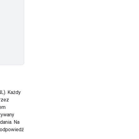
L). Każdy
rzez
tem
używany
dania. Na
 odpowiedź