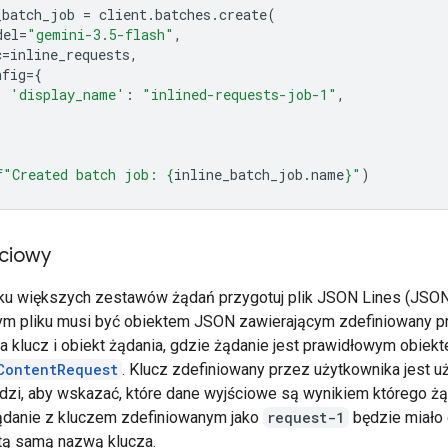
_batch_job
=
client
.
batches
.
create
(
del
=
"gemini-3.5-flash"
,
c
=
inline_requests
,
nfig
=
{
'display_name'
:
"inlined-requests-job-1"
,
f
"Created batch job: 
{
inline_batch_job
.
name
}
"
)
ściowy
u większych zestawów żądań przygotuj plik JSON Lines (JSON
ym pliku musi być obiektem JSON zawierającym zdefiniowany p
a klucz i obiekt żądania, gdzie żądanie jest prawidłowym obiek
ContentRequest
. Klucz zdefiniowany przez użytkownika jest 
zi, aby wskazać, które dane wyjściowe są wynikiem którego żą
ądanie z kluczem zdefiniowanym jako
request-1
będzie miało
tą samą nazwą klucza.