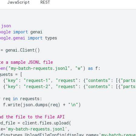
JavaScript
REST
json
oogle
import
genai
oogle.genai
import
types
=
genai
.
Client
()
te a sample JSONL file
pen
(
"my-batch-requests.jsonl"
,
"w"
)
as
f
:
quests
=
[
{
"key"
:
"request-1"
,
"request"
:
{
"contents"
:
[{
"parts
{
"key"
:
"request-2"
,
"request"
:
{
"contents"
:
[{
"parts
r
req
in
requests
:
f
.
write
(
json
.
dumps
(
req
)
+
"
\n
"
)
ad the file to the File API
ed_file
=
client
.
files
.
upload
(
le
=
'my-batch-requests.jsonl'
,
nfig
=
types
.
UploadFileConfig
(
display_name
=
'my-batch-reque