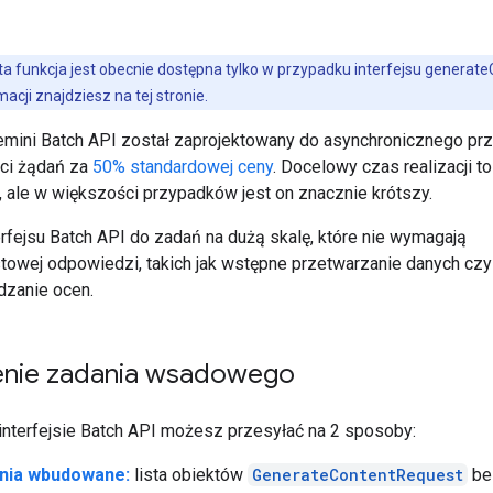
ta funkcja jest obecnie dostępna tylko w przypadku interfejsu generate
macji znajdziesz na tej stronie.
Gemini Batch API został zaprojektowany do asynchronicznego pr
ści żądań za
50% standardowej ceny
. Docelowy czas realizacji to
, ale w większości przypadków jest on znacznie krótszy.
erfejsu Batch API do zadań na dużą skalę, które nie wymagają
towej odpowiedzi, takich jak wstępne przetwarzanie danych czy
zanie ocen.
nie zadania wsadowego
interfejsie Batch API możesz przesyłać na 2 sposoby:
nia wbudowane:
lista obiektów
GenerateContentRequest
be