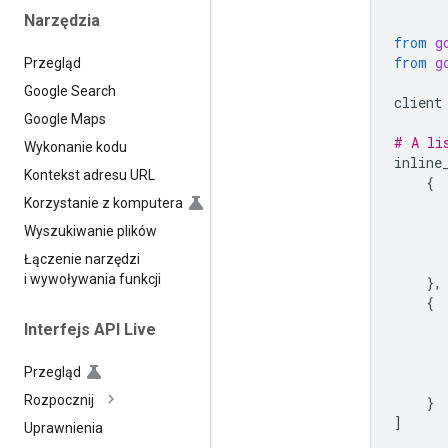
Narzędzia
from
g
from
g
Przegląd
Google Search
client
Google Maps
# A li
Wykonanie kodu
inline
Kontekst adresu URL
{
Korzystanie z komputera
Wyszukiwanie plików
Łączenie narzędzi
i wywoływania funkcji
},
{
Interfejs API Live
Przegląd
Rozpocznij
}
]
Uprawnienia