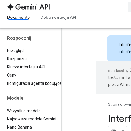
Dokumenty
Dokumentacja API
Rozpocznij
Interfe
Przegląd
interf
Rozpocznij
Klucze interfejsu API
Ceny
treści na T
Konfiguracja agenta kodującego
przez AI mo
Modele
Strona głów
Wszystkie modele
Inter
Najnowsze modele Gemini
Nano Banana