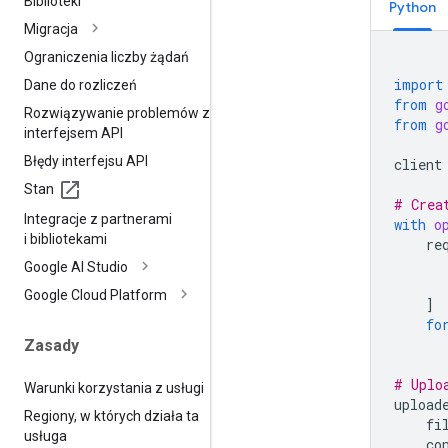
Biblioteki
Python
Migracja
Ograniczenia liczby żądań
import
Dane do rozliczeń
from
g
Rozwiązywanie problemów z
from
g
interfejsem API
Błędy interfejsu API
client
Stan
# Crea
Integracje z partnerami
with
o
i bibliotekami
re
Google AI Studio
Google Cloud Platform
]
fo
Zasady
# Uplo
Warunki korzystania z usługi
upload
Regiony
,
w których działa ta
fi
usługa
co