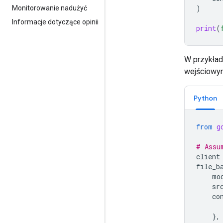
)
Monitorowanie nadużyć
Informacje dotyczące opinii
print
(
W przykład
wejściowym
Python
from
g
# Assu
client
file_b
mo
sr
co
},