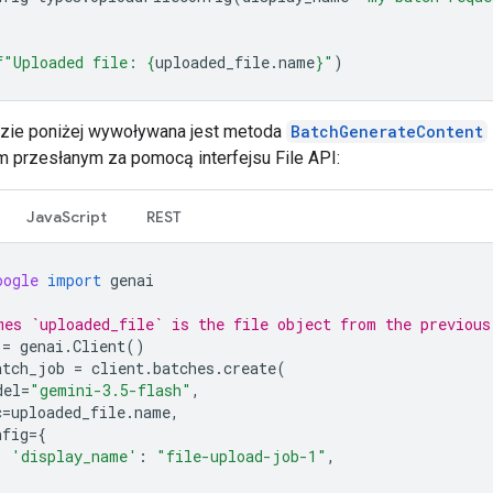
f
"Uploaded file: 
{
uploaded_file
.
name
}
"
)
zie poniżej wywoływana jest metoda
BatchGenerateContent
 przesłanym za pomocą interfejsu File API:
JavaScript
REST
oogle
import
genai
mes `uploaded_file` is the file object from the previous
=
genai
.
Client
()
atch_job
=
client
.
batches
.
create
(
del
=
"gemini-3.5-flash"
,
c
=
uploaded_file
.
name
,
nfig
=
{
'display_name'
:
"file-upload-job-1"
,