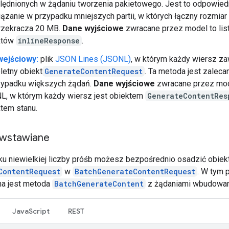
ędnionych w żądaniu tworzenia pakietowego. Jest to odpowied
ązanie w przypadku mniejszych partii, w których łączny rozmiar
przekracza 20 MB.
Dane wyjściowe
zwracane przez model to lis
któw
inlineResponse
.
wejściowy:
plik
JSON Lines (JSONL)
, w którym każdy wiersz za
etny obiekt
GenerateContentRequest
. Ta metoda jest zaleca
zypadku większych żądań.
Dane wyjściowe
zwracane przez mode
L, w którym każdy wiersz jest obiektem
GenerateContentRes
tem stanu.
 wstawiane
u niewielkiej liczby próśb możesz bezpośrednio osadzić obiek
ContentRequest
w
BatchGenerateContentRequest
. W tym 
a jest metoda
BatchGenerateContent
z żądaniami wbudowan
JavaScript
REST