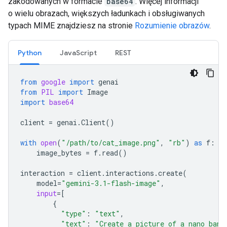
zakodowanych w formacie
base64
. Więcej informacji
o wielu obrazach, większych ładunkach i obsługiwanych
typach MIME znajdziesz na stronie
Rozumienie obrazów
.
Python
JavaScript
REST
from
google
import
genai
from
PIL
import
Image
import
base64
client
=
genai
.
Client
()
with
open
(
"/path/to/cat_image.png"
,
"rb"
)
as
f
:
image_bytes
=
f
.
read
()
interaction
=
client
.
interactions
.
create
(
model
=
"gemini-3.1-flash-image"
,
input
=
[
{
"type"
:
"text"
,
"text"
:
"Create a picture of a nano bana