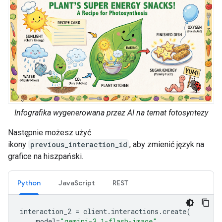
Infografika wygenerowana przez AI na temat fotosyntezy
Następnie możesz użyć
ikony
previous_interaction_id
, aby zmienić język na
grafice na hiszpański.
Python
JavaScript
REST
interaction_2
=
client
.
interactions
.
create
(
model
=
"gemini-3.1-flash-image"
,