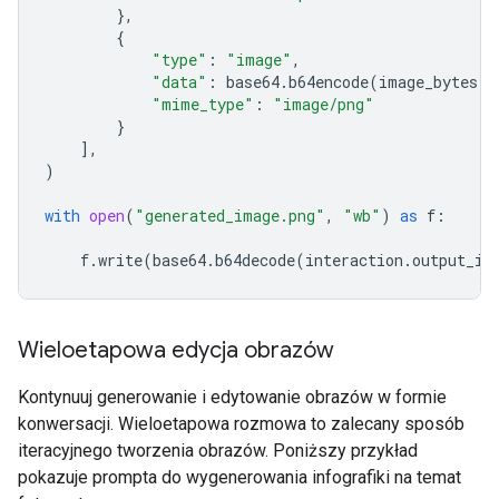
},
{
"type"
:
"image"
,
"data"
:
base64
.
b64encode
(
image_bytes
)
.
"mime_type"
:
"image/png"
}
],
)
with
open
(
"generated_image.png"
,
"wb"
)
as
f
:
f
.
write
(
base64
.
b64decode
(
interaction
.
output_im
Wieloetapowa edycja obrazów
Kontynuuj generowanie i edytowanie obrazów w formie
konwersacji. Wieloetapowa rozmowa to zalecany sposób
iteracyjnego tworzenia obrazów. Poniższy przykład
pokazuje prompta do wygenerowania infografiki na temat