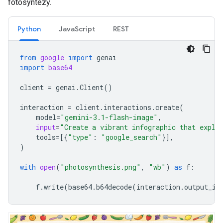
fotosyntezy.
Python
JavaScript
REST
from
google
import
genai
import
base64
client
=
genai
.
Client
()
interaction
=
client
.
interactions
.
create
(
model
=
"gemini-3.1-flash-image"
,
input
=
"Create a vibrant infographic that expla
tools
=
[{
"type"
:
"google_search"
}],
)
with
open
(
"photosynthesis.png"
,
"wb"
)
as
f
:
f
.
write
(
base64
.
b64decode
(
interaction
.
output_im