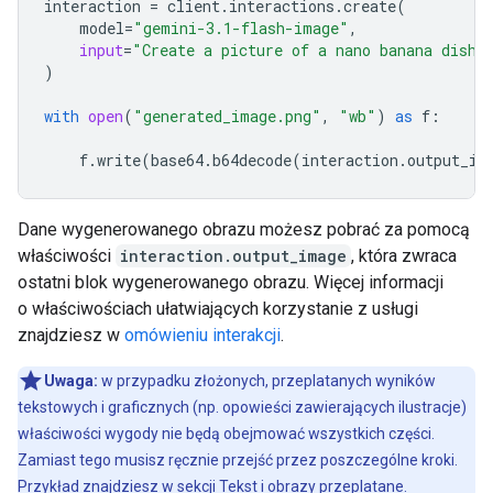
interaction
=
client
.
interactions
.
create
(
model
=
"gemini-3.1-flash-image"
,
input
=
"Create a picture of a nano banana dish 
)
with
open
(
"generated_image.png"
,
"wb"
)
as
f
:
f
.
write
(
base64
.
b64decode
(
interaction
.
output_im
Dane wygenerowanego obrazu możesz pobrać za pomocą
właściwości
interaction.output_image
, która zwraca
ostatni blok wygenerowanego obrazu. Więcej informacji
o właściwościach ułatwiających korzystanie z usługi
znajdziesz w
omówieniu interakcji
.
Uwaga:
w przypadku złożonych, przeplatanych wyników
tekstowych i graficznych (np. opowieści zawierających ilustracje)
właściwości wygody nie będą obejmować wszystkich części.
Zamiast tego musisz ręcznie przejść przez poszczególne kroki.
Przykład znajdziesz w sekcji
Tekst i obrazy przeplatane
.