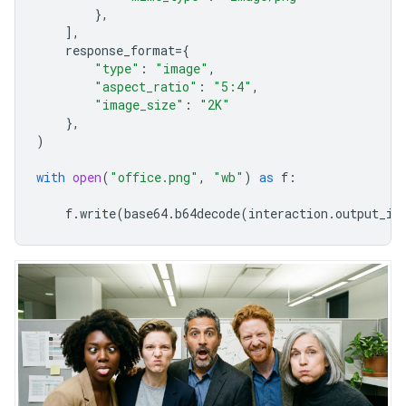
},
],
response_format
=
{
"type"
:
"image"
,
"aspect_ratio"
:
"5:4"
,
"image_size"
:
"2K"
},
)
with
open
(
"office.png"
,
"wb"
)
as
f
:
f
.
write
(
base64
.
b64decode
(
interaction
.
output_im