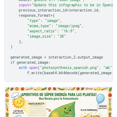
input
=
"Update this infographic to be in Spanis
previous_interaction_id
=
interaction
.
id
,
response_format
=
{
"type"
:
"image"
,
"mime_type"
:
"image/jpeg"
,
"aspect_ratio"
:
"16:9"
,
"image_size"
:
"2K"
},
)
generated_image
=
interaction_2
.
output_image
if
generated_image
:
with
open
(
"photosynthesis_spanish.png"
,
"wb"
)
f
.
write
(
base64
.
b64decode
(
generated_image
.
d