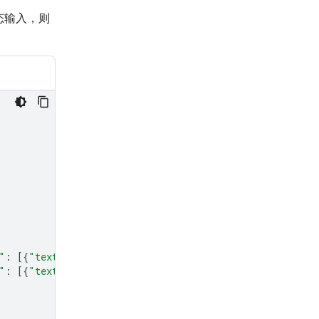
态输入，则
"
:
[{
"text"
:
"Describe the process of photosynthesis."
}
"
:
[{
"text"
:
"What are the main ingredients in a Marghe