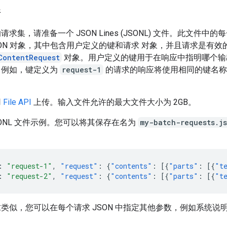
件
求集，请准备一个 JSON Lines (JSONL) 文件。此文件中
SON 对象，其中包含用户定义的键和请求 对象，并且请求是有效
ContentRequest
对象。用户定义的键用于在响应中指明哪个输
。例如，键定义为
request-1
的请求的响应将使用相同的键名称
用
File API
上传。输入文件允许的最大文件大小为 2GB。
SONL 文件示例。您可以将其保存在名为
my-batch-requests.j
:
"request-1"
,
"request"
:
{
"contents"
:
[{
"parts"
:
[{
"t
:
"request-2"
,
"request"
:
{
"contents"
:
[{
"parts"
:
[{
"t
类似，您可以在每个请求 JSON 中指定其他参数，例如系统说
。