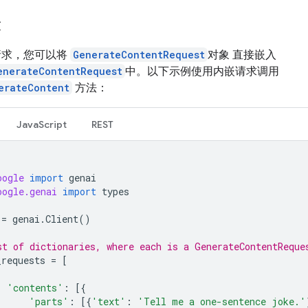
求
请求，您可以将
GenerateContentRequest
对象 直接嵌入
enerateContentRequest
中。以下示例使用内嵌请求调用
erateContent
方法：
JavaScript
REST
oogle
import
genai
oogle.genai
import
types
=
genai
.
Client
()
st of dictionaries, where each is a GenerateContentReque
_requests
=
[
'contents'
:
[{
'parts'
:
[{
'text'
:
'Tell me a one-sentence joke.'