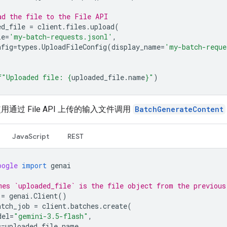
ad the file to the File API
ed_file
=
client
.
files
.
upload
(
le
=
'my-batch-requests.jsonl'
,
nfig
=
types
.
UploadFileConfig
(
display_name
=
'my-batch-reque
f
"Uploaded file: 
{
uploaded_file
.
name
}
"
)
通过 File API 上传的输入文件调用
BatchGenerateContent
JavaScript
REST
oogle
import
genai
mes `uploaded_file` is the file object from the previous
=
genai
.
Client
()
atch_job
=
client
.
batches
.
create
(
del
=
"gemini-3.5-flash"
,
c
=
uploaded_file
.
name
,