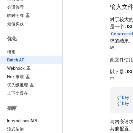
输入文
会话管理
临时令牌
对于较大的请
最佳实践
是一个 J
Generate
优化
求的结果
释。
概览
此文件使
Batch API
Webhook
以下是 J
Flex 推理
中：
优先级推理
上下文缓存
{
"key"
{
"key"
指南
Interactions API
与内嵌请求
其他配置
流式传输