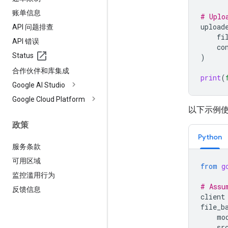
账单信息
# Uplo
upload
API 问题排查
fi
API 错误
co
Status
)
合作伙伴和库集成
print
(
Google AI Studio
Google Cloud Platform
以下示例使用
政策
Python
服务条款
可用区域
from
g
监控滥用行为
# Assu
反馈信息
client
file_b
mo
sr