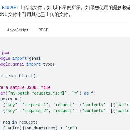
用
File API
上传此文件，如 以下示例所示。如果您使用的是多模
SONL 文件中引用其他已上传的文件。
JavaScript
REST
json
oogle
import
genai
oogle.genai
import
types
=
genai
.
Client
()
te a sample JSONL file
pen
(
"my-batch-requests.jsonl"
,
"w"
)
as
f
:
quests
=
[
{
"key"
:
"request-1"
,
"request"
:
{
"contents"
:
[{
"parts
{
"key"
:
"request-2"
,
"request"
:
{
"contents"
:
[{
"parts
r
req
in
requests
:
f
.
write
(
json
.
dumps
(
req
)
+
"
\n
"
)