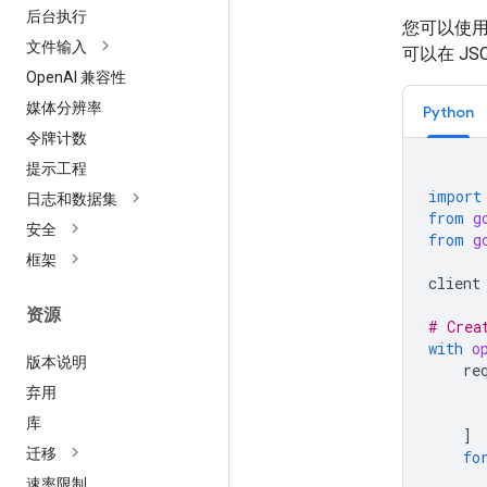
后台执行
您可以使
文件输入
可以在 J
Open
AI 兼容性
媒体分辨率
Python
令牌计数
提示工程
import
日志和数据集
from
g
安全
from
g
框架
client
资源
# Crea
with
o
版本说明
re
弃用
库
]
迁移
fo
速率限制