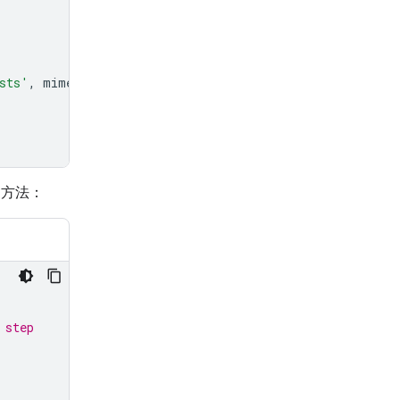
sts'
,
mime_type
=
'jsonl'
)
方法：
 step