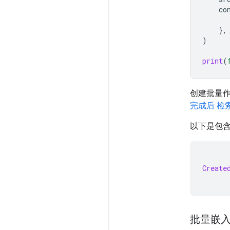
co
},
)
print
(
创建批量
完成后 检
以下是包
Create
批量嵌