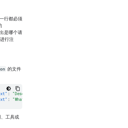
的每一行都必须
的
出是哪个请
进行注
son
的文件
ext"
:
"Describe the process of photosynthesis."
}]}],
"ge
ext"
:
"What are the main ingredients in a Margherita piz
明、工具或