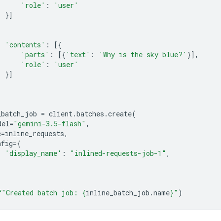
'role'
:
'user'
}]
'contents'
:
[{
'parts'
:
[{
'text'
:
'Why is the sky blue?'
}],
'role'
:
'user'
}]
_batch_job
=
client
.
batches
.
create
(
del
=
"gemini-3.5-flash"
,
c
=
inline_requests
,
nfig
=
{
'display_name'
:
"inlined-requests-job-1"
,
f
"Created batch job: 
{
inline_batch_job
.
name
}
"
)