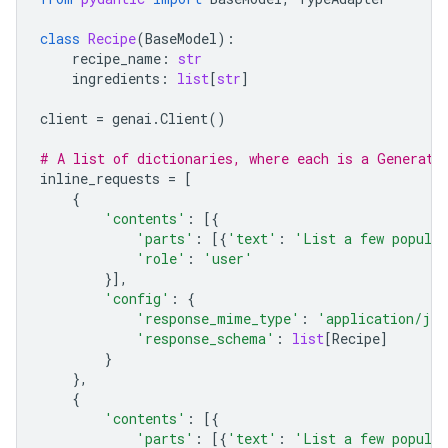
class
Recipe
(
BaseModel
):
recipe_name
:
str
ingredients
:
list
[
str
]
client
=
genai
.
Client
()
# A list of dictionaries, where each is a Generate
inline_requests
=
[
{
'contents'
:
[{
'parts'
:
[{
'text'
:
'List a few popular
'role'
:
'user'
}],
'config'
:
{
'response_mime_type'
:
'application/jso
'response_schema'
:
list
[
Recipe
]
}
},
{
'contents'
:
[{
'parts'
:
[{
'text'
:
'List a few popular