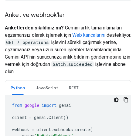
Anket ve webhook'lar
Anketlerden sıkıldınız mı?
Gemini artık tamamlamaları
eşzamansız olarak işlemek için
Web kancalarını
destekliyor.
GET / operations
işlevini sürekli çağırmak yerine,
eşzamansız veya uzun süren işlemler tamamlandığında
Gemini API'nin sunucunuza anlık bildirim göndermesine izin
vermek için doğrudan
batch.succeeded
işlevine abone
olun.
Python
JavaScript
REST
from
google
import
genai
client
=
genai
.
Client
()
webhook
=
client
.
webhooks
.
create
(
name
=
"MyBatchWebhook"
,