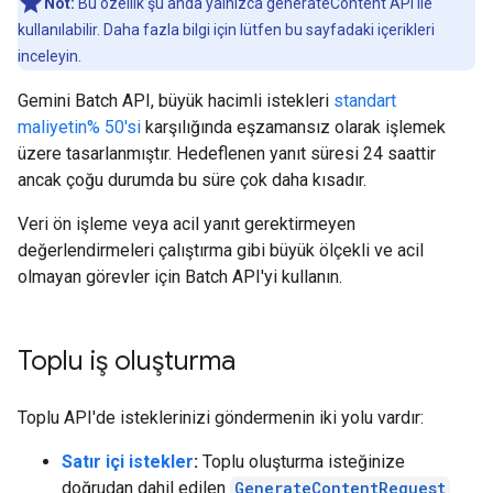
Not:
Bu özellik şu anda yalnızca generateContent API ile
kullanılabilir. Daha fazla bilgi için lütfen bu sayfadaki içerikleri
inceleyin.
Gemini Batch API, büyük hacimli istekleri
standart
maliyetin% 50'si
karşılığında eşzamansız olarak işlemek
üzere tasarlanmıştır. Hedeflenen yanıt süresi 24 saattir
ancak çoğu durumda bu süre çok daha kısadır.
Veri ön işleme veya acil yanıt gerektirmeyen
değerlendirmeleri çalıştırma gibi büyük ölçekli ve acil
olmayan görevler için Batch API'yi kullanın.
Toplu iş oluşturma
Toplu API'de isteklerinizi göndermenin iki yolu vardır:
Satır içi istekler
:
Toplu oluşturma isteğinize
doğrudan dahil edilen
GenerateContentRequest