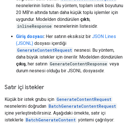
nesnelerinin listesi. Bu yöntem, toplam istek boyutunu
20 MB'ın altında tutan daha küçük toplu işlemler için
uygundur. Modelden döndürülen
çıktı
,
inlineResponse
nesnelerinin listesidir.
Giriş dosyası
:
Her satırın eksiksiz bir
JSON Lines
(JSONL)
dosyası içerdiği
GenerateContentRequest
nesnesi. Bu yöntem,
daha büyük istekler için önerilir. Modelden döndürülen
çıkış
, her satırın
GenerateContentResponse
veya
durum nesnesi olduğu bir JSONL dosyasıdır.
Satır içi istekler
Küçük bir istek grubu için
GenerateContentRequest
nesnelerini doğrudan
BatchGenerateContentRequest
içine yerleştirebilirsiniz. Aşağıdaki örnekte, satır içi
isteklerle
BatchGenerateContent
yöntemi çağrılıyor: