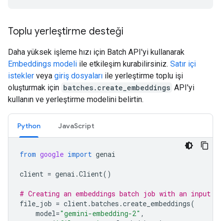
Toplu yerleştirme desteği
Daha yüksek işleme hızı için Batch API'yi kullanarak
Embeddings modeli
ile etkileşim kurabilirsiniz.
Satır içi
istekler
veya
giriş dosyaları
ile yerleştirme toplu işi
oluşturmak için
batches.create_embeddings
API'yi
kullanın ve yerleştirme modelini belirtin.
Python
JavaScript
from
google
import
genai
client
=
genai
.
Client
()
# Creating an embeddings batch job with an input f
file_job
=
client
.
batches
.
create_embeddings
(
model
=
"gemini-embedding-2"
,