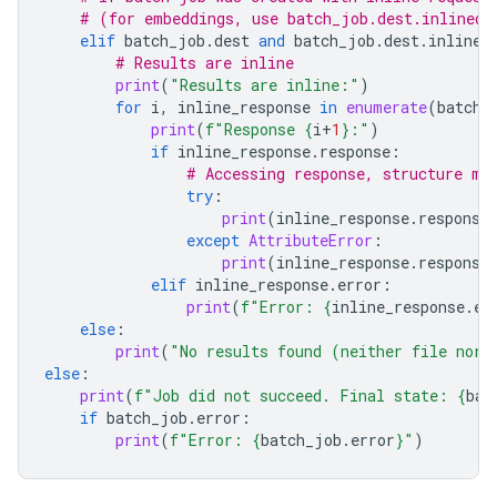
# (for embeddings, use batch_job.dest.inlined_
elif
batch_job
.
dest
and
batch_job
.
dest
.
inlined
# Results are inline
print
(
"Results are inline:"
)
for
i
,
inline_response
in
enumerate
(
batch_
print
(
f
"Response 
{
i
+
1
}
:"
)
if
inline_response
.
response
:
# Accessing response, structure ma
try
:
print
(
inline_response
.
response
except
AttributeError
:
print
(
inline_response
.
response
elif
inline_response
.
error
:
print
(
f
"Error: 
{
inline_response
.
er
else
:
print
(
"No results found (neither file nor 
else
:
print
(
f
"Job did not succeed. Final state: 
{
bat
if
batch_job
.
error
:
print
(
f
"Error: 
{
batch_job
.
error
}
"
)