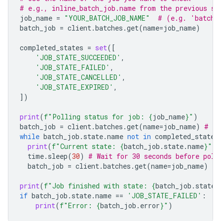
# e.g., inline_batch_job.name from the previous st
job_name
=
"YOUR_BATCH_JOB_NAME"
# (e.g. 'batche
batch_job
=
client
.
batches
.
get
(
name
=
job_name
)
completed_states
=
set
([
'JOB_STATE_SUCCEEDED'
,
'JOB_STATE_FAILED'
,
'JOB_STATE_CANCELLED'
,
'JOB_STATE_EXPIRED'
,
])
print
(
f
"Polling status for job: 
{
job_name
}
"
)
batch_job
=
client
.
batches
.
get
(
name
=
job_name
)
# In
while
batch_job
.
state
.
name
not
in
completed_states
print
(
f
"Current state: 
{
batch_job
.
state
.
name
}
"
)
time
.
sleep
(
30
)
# Wait for 30 seconds before poll
batch_job
=
client
.
batches
.
get
(
name
=
job_name
)
print
(
f
"Job finished with state: 
{
batch_job
.
state
.
if
batch_job
.
state
.
name
==
'JOB_STATE_FAILED'
:
print
(
f
"Error: 
{
batch_job
.
error
}
"
)