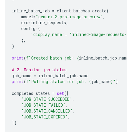
inline_batch_job
=
client
.
batches
.
create
(
model
=
"gemini-3-pro-image-preview"
,
src
=
inline_requests
,
config
=
{
'display_name'
:
"inlined-image-requests-jo
},
)
print
(
f
"Created batch job: 
{
inline_batch_job
.
name
}
# 2. Monitor job status
job_name
=
inline_batch_job
.
name
print
(
f
"Polling status for job: 
{
job_name
}
"
)
completed_states
=
set
([
'JOB_STATE_SUCCEEDED'
,
'JOB_STATE_FAILED'
,
'JOB_STATE_CANCELLED'
,
'JOB_STATE_EXPIRED'
,
])