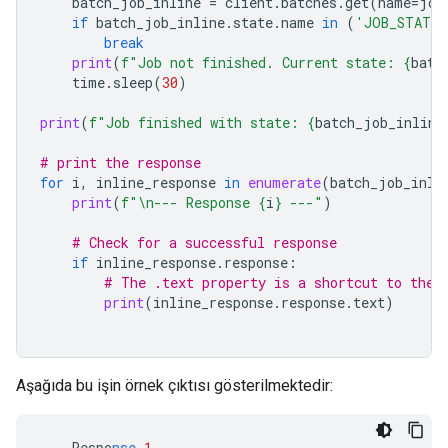
batch_job_inline
=
client
.
batches
.
get
(
name
=
job
if
batch_job_inline
.
state
.
name
in
(
'JOB_STATE_
break
print
(
f
"Job not finished. Current state: 
{
batc
time
.
sleep
(
30
)
print
(
f
"Job finished with state: 
{
batch_job_inline
# print the response
for
i
,
inline_response
in
enumerate
(
batch_job_inli
print
(
f
"
\n
--- Response 
{
i
}
 ---"
)
# Check for a successful response
if
inline_response
.
response
:
# The .text property is a shortcut to the 
print
(
inline_response
.
response
.
text
)
Aşağıda bu işin örnek çıktısı gösterilmektedir:
---
Respo
nse
1
---