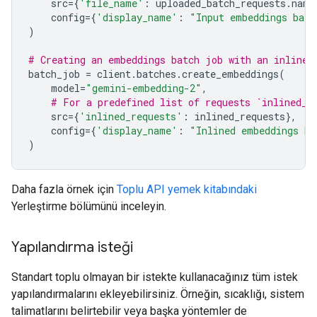
src
=
{
'file_name'
:
uploaded_batch_requests
.
name
config
=
{
'display_name'
:
"Input embeddings batc
)
# Creating an embeddings batch job with an inline 
batch_job
=
client
.
batches
.
create_embeddings
(
model
=
"gemini-embedding-2"
,
# For a predefined list of requests `inlined_r
src
=
{
'inlined_requests'
:
inlined_requests
},
config
=
{
'display_name'
:
"Inlined embeddings ba
)
Daha fazla örnek için
Toplu API yemek kitabındaki
Yerleştirme bölümünü inceleyin.
Yapılandırma isteği
Standart toplu olmayan bir istekte kullanacağınız tüm istek
yapılandırmalarını ekleyebilirsiniz. Örneğin, sıcaklığı, sistem
talimatlarını belirtebilir veya başka yöntemler de