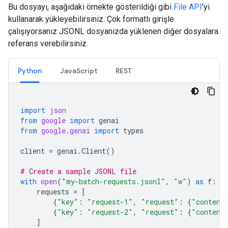
Bu dosyayı, aşağıdaki örnekte gösterildiği gibi
File API
'yi
kullanarak yükleyebilirsiniz. Çok formatlı girişle
çalışıyorsanız JSONL dosyanızda yüklenen diğer dosyalara
referans verebilirsiniz.
Python
JavaScript
REST
import
json
from
google
import
genai
from
google.genai
import
types
client
=
genai
.
Client
()
# Create a sample JSONL file
with
open
(
"my-batch-requests.jsonl"
,
"w"
)
as
f
:
requests
=
[
{
"key"
:
"request-1"
,
"request"
:
{
"content
{
"key"
:
"request-2"
,
"request"
:
{
"content
]