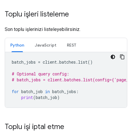
Toplu işleri listeleme
Son toplu işlerinizi listeleyebilirsiniz.
Python
JavaScript
REST
batch_jobs
=
client
.
batches
.
list
()
# Optional query config:
# batch_jobs = client.batches.list(config={'page_s
for
batch_job
in
batch_jobs
:
print
(
batch_job
)
Toplu işi iptal etme