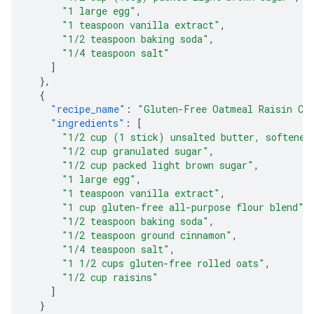
"1 large egg"
,
"1 teaspoon vanilla extract"
,
"1/2 teaspoon baking soda"
,
"1/4 teaspoon salt"
]
},
{
"recipe_name"
:
"Gluten-Free Oatmeal Raisin Co
"ingredients"
:
[
"1/2 cup (1 stick) unsalted butter, softened
"1/2 cup granulated sugar"
,
"1/2 cup packed light brown sugar"
,
"1 large egg"
,
"1 teaspoon vanilla extract"
,
"1 cup gluten-free all-purpose flour blend"
,
"1/2 teaspoon baking soda"
,
"1/2 teaspoon ground cinnamon"
,
"1/4 teaspoon salt"
,
"1 1/2 cups gluten-free rolled oats"
,
"1/2 cup raisins"
]
}