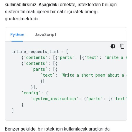
kullanabilirsiniz. Aşağıdaki örnekte, isteklerden biri için
sistem talimatı içeren bir satır içi istek örneği
gösterilmektedir:
Python
JavaScript
inline_requests_list
=
[
{
'contents'
:
[{
'parts'
:
[{
'text'
:
'Write a sh
{
'contents'
:
[{
'parts'
:
[{
'text'
:
'Write a short poem about a ca
}]
}],
'config'
:
{
'system_instruction'
:
{
'parts'
:
[{
'text'
:
}
]
Benzer şekilde, bir istek için kullanılacak araçları da