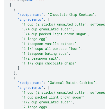
[
{
"recipe_name"
:
"Chocolate Chip Cookies"
,
"ingredients"
:
[
"1 cup (2 sticks) unsalted butter, softened"
"3/4 cup granulated sugar"
,
"3/4 cup packed light brown sugar"
,
"1 large egg"
,
"1 teaspoon vanilla extract"
,
"2 1/4 cups all-purpose flour"
,
"1 teaspoon baking soda"
,
"1/2 teaspoon salt"
,
"1 1/2 cups chocolate chips"
]
},
{
"recipe_name"
:
"Oatmeal Raisin Cookies"
,
"ingredients"
:
[
"1 cup (2 sticks) unsalted butter, softened"
"1 cup packed light brown sugar"
,
"1/2 cup granulated sugar"
,
"2 large eggs"
,