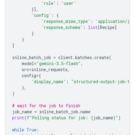
'role'
:
'user'
}],
'config'
:
{
'response_mime_type'
:
'application/jso
'response_schema'
:
list
[
Recipe
]
}
}
]
inline_batch_job
=
client
.
batches
.
create
(
model
=
"gemini-3.5-flash"
,
src
=
inline_requests
,
config
=
{
'display_name'
:
"structured-output-job-1"
},
)
# wait for the job to finish
job_name
=
inline_batch_job
.
name
print
(
f
"Polling status for job: 
{
job_name
}
"
)
while
True
: