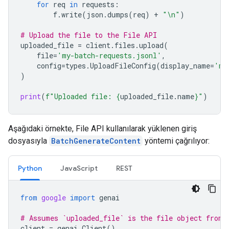
for
req
in
requests
:
f
.
write
(
json
.
dumps
(
req
)
+
"
\n
"
)
# Upload the file to the File API
uploaded_file
=
client
.
files
.
upload
(
file
=
'my-batch-requests.jsonl'
,
config
=
types
.
UploadFileConfig
(
display_name
=
'my
)
print
(
f
"Uploaded file: 
{
uploaded_file
.
name
}
"
)
Aşağıdaki örnekte, File API kullanılarak yüklenen giriş
dosyasıyla
BatchGenerateContent
yöntemi çağrılıyor:
Python
JavaScript
REST
from
google
import
genai
# Assumes `uploaded_file` is the file object from 
client
=
genai
.
Client
()