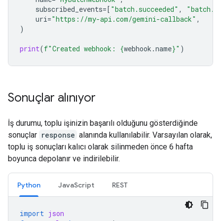
subscribed_events
=
[
"batch.succeeded"
,
"batch.f
uri
=
"https://my-api.com/gemini-callback"
,
)
print
(
f
"Created webhook: 
{
webhook
.
name
}
"
)
Sonuçlar alınıyor
İş durumu, toplu işinizin başarılı olduğunu gösterdiğinde
sonuçlar
response
alanında kullanılabilir. Varsayılan olarak,
toplu iş sonuçları kalıcı olarak silinmeden önce 6 hafta
boyunca depolanır ve indirilebilir.
Python
JavaScript
REST
import
json