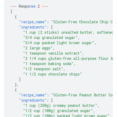
---
Respo
nse
2
---
[
{
"recipe_name"
:
"Gluten-Free Chocolate Chip Coo
"ingredients"
:
[
"1 cup (2 sticks) unsalted butter, softened"
"3/4 cup granulated sugar"
,
"3/4 cup packed light brown sugar"
,
"2 large eggs"
,
"1 teaspoon vanilla extract"
,
"2 1/4 cups gluten-free all-purpose flour bl
"1 teaspoon baking soda"
,
"1/2 teaspoon salt"
,
"1 1/2 cups chocolate chips"
]
},
{
"recipe_name"
:
"Gluten-Free Peanut Butter Coo
"ingredients"
:
[
"1 cup (250g) creamy peanut butter"
,
"1/2 cup (100g) granulated sugar"
,
"1/2 cup (100g) packed light brown sugar"
,