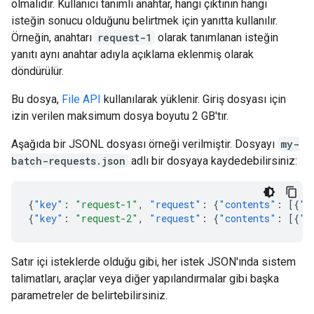
olmalıdır. Kullanıcı tanımlı anahtar, hangi çıktının hangi
isteğin sonucu olduğunu belirtmek için yanıtta kullanılır.
Örneğin, anahtarı
request-1
olarak tanımlanan isteğin
yanıtı aynı anahtar adıyla açıklama eklenmiş olarak
döndürülür.
Bu dosya,
File API
kullanılarak yüklenir. Giriş dosyası için
izin verilen maksimum dosya boyutu 2 GB'tır.
Aşağıda bir JSONL dosyası örneği verilmiştir. Dosyayı
my-
batch-requests.json
adlı bir dosyaya kaydedebilirsiniz:
{
"key"
:
"request-1"
,
"request"
:
{
"contents"
:
[{
"p
{
"key"
:
"request-2"
,
"request"
:
{
"contents"
:
[{
"p
Satır içi isteklerde olduğu gibi, her istek JSON'ında sistem
talimatları, araçlar veya diğer yapılandırmalar gibi başka
parametreler de belirtebilirsiniz.