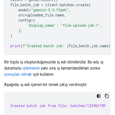
file_batch_job
=
client
.
batches
.
create
(
model
=
"gemini-3.5-flash"
,
src
=
uploaded_file
.
name
,
config
=
{
'display_name'
:
"file-upload-job-1"
,
},
)
print
(
f
"Created batch job: 
{
file_batch_job
.
name
}
"
)
Bir toplu iş oluşturduğunuzda iş adı döndürülür. Bu adı, iş
durumunu
izlemenin
yanı sıra iş tamamlandıktan sonra
sonuçları almak
için kullanın.
Aşağıda, iş adı içeren bir örnek çıkış verilmiştir:
Created batch job from file: batches/123456789