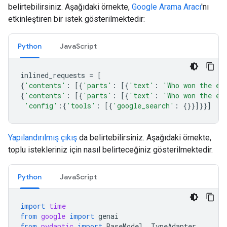
belirtebilirsiniz. Aşağıdaki örnekte,
Google Arama Aracı
'nı
etkinleştiren bir istek gösterilmektedir:
Python
JavaScript
inlined_requests
=
[
{
'contents'
:
[{
'parts'
:
[{
'text'
:
'Who won the eu
{
'contents'
:
[{
'parts'
:
[{
'text'
:
'Who won the eu
'config'
:{
'tools'
:
[{
'google_search'
:
{}}]}}]
Yapılandırılmış çıkış
da belirtebilirsiniz. Aşağıdaki örnekte,
toplu istekleriniz için nasıl belirteceğiniz gösterilmektedir.
Python
JavaScript
import
time
from
google
import
genai
from
pydantic
import
BaseModel
,
TypeAdapter