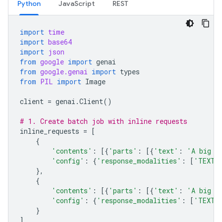
Python
JavaScript
REST
import
time
import
base64
import
json
from
google
import
genai
from
google.genai
import
types
from
PIL
import
Image
client
=
genai
.
Client
()
# 1. Create batch job with inline requests
inline_requests
=
[
{
'contents'
:
[{
'parts'
:
[{
'text'
:
'A big l
'config'
:
{
'response_modalities'
:
[
'TEXT'
},
{
'contents'
:
[{
'parts'
:
[{
'text'
:
'A big l
'config'
:
{
'response_modalities'
:
[
'TEXT'
}
]