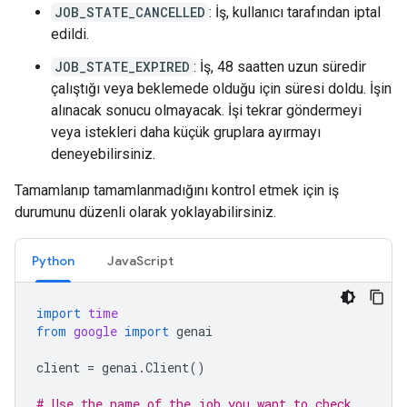
JOB_STATE_CANCELLED
: İş, kullanıcı tarafından iptal
edildi.
JOB_STATE_EXPIRED
: İş, 48 saatten uzun süredir
çalıştığı veya beklemede olduğu için süresi doldu. İşin
alınacak sonucu olmayacak. İşi tekrar göndermeyi
veya istekleri daha küçük gruplara ayırmayı
deneyebilirsiniz.
Tamamlanıp tamamlanmadığını kontrol etmek için iş
durumunu düzenli olarak yoklayabilirsiniz.
Python
JavaScript
import
time
from
google
import
genai
client
=
genai
.
Client
()
# Use the name of the job you want to check