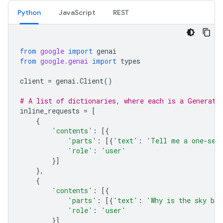
Python
JavaScript
REST
from
google
import
genai
from
google.genai
import
types
client
=
genai
.
Client
()
# A list of dictionaries, where each is a Generate
inline_requests
=
[
{
'contents'
:
[{
'parts'
:
[{
'text'
:
'Tell me a one-sen
'role'
:
'user'
}]
},
{
'contents'
:
[{
'parts'
:
[{
'text'
:
'Why is the sky bl
'role'
:
'user'
}]