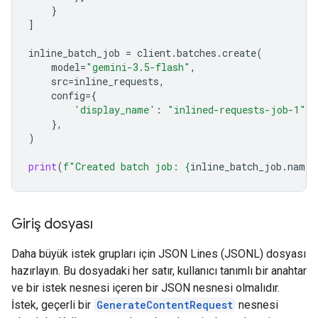
}
]
inline_batch_job
=
client
.
batches
.
create
(
model
=
"gemini-3.5-flash"
,
src
=
inline_requests
,
config
=
{
'display_name'
:
"inlined-requests-job-1"
,
},
)
print
(
f
"Created batch job: 
{
inline_batch_job
.
name
}
Giriş dosyası
Daha büyük istek grupları için JSON Lines (JSONL) dosyası
hazırlayın. Bu dosyadaki her satır, kullanıcı tanımlı bir anahtar
ve bir istek nesnesi içeren bir JSON nesnesi olmalıdır.
İstek, geçerli bir
GenerateContentRequest
nesnesi