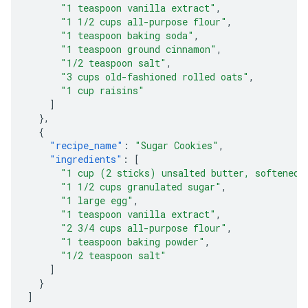
"1 teaspoon vanilla extract"
,
"1 1/2 cups all-purpose flour"
,
"1 teaspoon baking soda"
,
"1 teaspoon ground cinnamon"
,
"1/2 teaspoon salt"
,
"3 cups old-fashioned rolled oats"
,
"1 cup raisins"
]
},
{
"recipe_name"
:
"Sugar Cookies"
,
"ingredients"
:
[
"1 cup (2 sticks) unsalted butter, softened"
"1 1/2 cups granulated sugar"
,
"1 large egg"
,
"1 teaspoon vanilla extract"
,
"2 3/4 cups all-purpose flour"
,
"1 teaspoon baking powder"
,
"1/2 teaspoon salt"
]
}
]