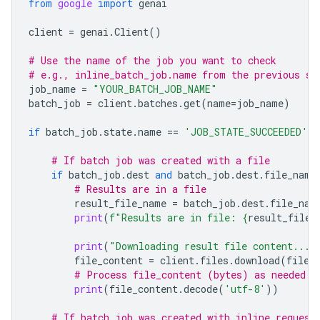
from
google
import
genai
client
=
genai
.
Client
()
# Use the name of the job you want to check
# e.g., inline_batch_job.name from the previous st
job_name
=
"YOUR_BATCH_JOB_NAME"
batch_job
=
client
.
batches
.
get
(
name
=
job_name
)
if
batch_job
.
state
.
name
==
'JOB_STATE_SUCCEEDED'
:
# If batch job was created with a file
if
batch_job
.
dest
and
batch_job
.
dest
.
file_name
# Results are in a file
result_file_name
=
batch_job
.
dest
.
file_nam
print
(
f
"Results are in file: 
{
result_file_
print
(
"Downloading result file content..."
file_content
=
client
.
files
.
download
(
file
=
# Process file_content (bytes) as needed
print
(
file_content
.
decode
(
'utf-8'
))
# If batch job was created with inline request