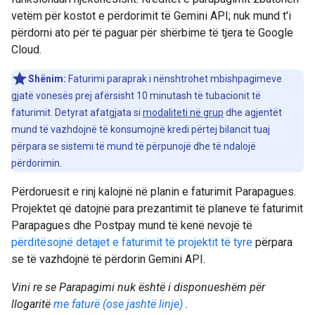
vetëm për kostot e përdorimit të Gemini API; nuk mund t'i
përdorni ato për të paguar për shërbime të tjera të Google
Cloud.
Shënim:
Faturimi paraprak i nënshtrohet mbishpagimeve
gjatë vonesës prej afërsisht 10 minutash të tubacionit të
faturimit. Detyrat afatgjata si
modaliteti në grup
dhe agjentët
mund të vazhdojnë të konsumojnë kredi përtej bilancit tuaj
përpara se sistemi të mund të përpunojë dhe të ndalojë
përdorimin.
Përdoruesit e rinj kalojnë në planin e faturimit Parapagues.
Projektet që datojnë para prezantimit të planeve të faturimit
Parapagues dhe Postpay mund të kenë nevojë të
përditësojnë detajet e faturimit të projektit të tyre
përpara
se të vazhdojnë të përdorin Gemini API.
Vini re se Parapagimi nuk është i disponueshëm për
llogaritë
me faturë (ose jashtë linje)
.