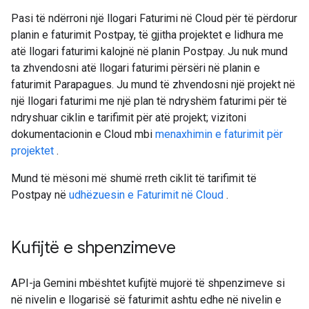
Pasi të ndërroni një llogari Faturimi në Cloud për të përdorur
planin e faturimit Postpay, të gjitha projektet e lidhura me
atë llogari faturimi kalojnë në planin Postpay. Ju nuk mund
ta zhvendosni atë llogari faturimi përsëri në planin e
faturimit Parapagues. Ju mund të zhvendosni një projekt në
një llogari faturimi me një plan të ndryshëm faturimi për të
ndryshuar ciklin e tarifimit për atë projekt; vizitoni
dokumentacionin e Cloud mbi
menaxhimin e faturimit për
projektet
.
Mund të mësoni më shumë rreth ciklit të tarifimit të
Postpay në
udhëzuesin e Faturimit në Cloud
.
Kufijtë e shpenzimeve
API-ja Gemini mbështet kufijtë mujorë të shpenzimeve si
në nivelin e llogarisë së faturimit ashtu edhe në nivelin e