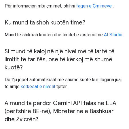
Për informacion mbi çmimet, shihni
faqen e Çmimeve
.
Ku mund ta shoh kuotën time?
Mund të shikosh kuotën dhe limitet e sistemit në
AI Studio
.
Si mund të kaloj në një nivel më të lartë të
limitit të tarifës
,
ose të kërkoj më shumë
kuotë?
Do t'ju jepet automatikisht më shumë kuotë kur llogaria juaj
të arrijë
kërkesat e nivelit
tjetër.
A mund ta përdor Gemini API falas në EEA
(përfshirë BE-në)
,
Mbretërinë e Bashkuar
dhe Zvicrën?