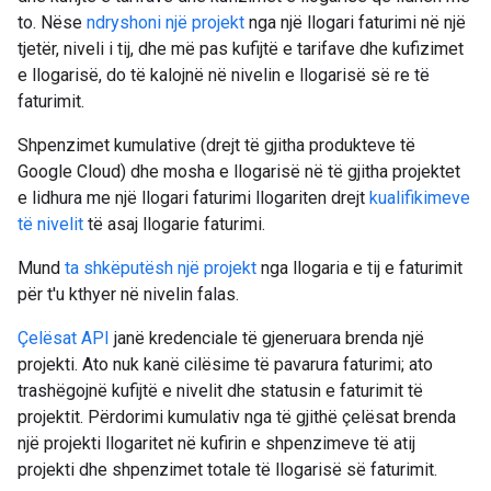
to. Nëse
ndryshoni një projekt
nga një llogari faturimi në një
tjetër, niveli i tij, dhe më pas kufijtë e tarifave dhe kufizimet
e llogarisë, do të kalojnë në nivelin e llogarisë së re të
faturimit.
Shpenzimet kumulative (drejt të gjitha produkteve të
Google Cloud) dhe mosha e llogarisë në të gjitha projektet
e lidhura me një llogari faturimi llogariten drejt
kualifikimeve
të nivelit
të asaj llogarie faturimi.
Mund
ta shkëputësh një projekt
nga llogaria e tij e faturimit
për t'u kthyer në nivelin falas.
Çelësat API
janë kredenciale të gjeneruara brenda një
projekti. Ato nuk kanë cilësime të pavarura faturimi; ato
trashëgojnë kufijtë e nivelit dhe statusin e faturimit të
projektit. Përdorimi kumulativ nga të gjithë çelësat brenda
një projekti llogaritet në kufirin e shpenzimeve të atij
projekti dhe shpenzimet totale të llogarisë së faturimit.