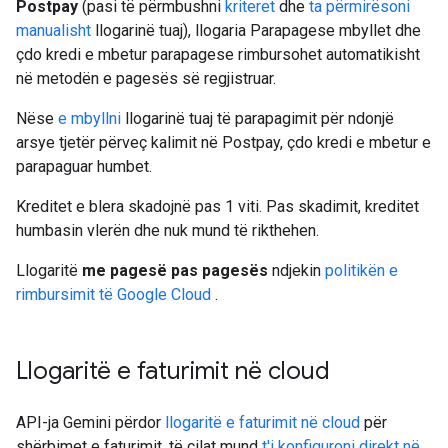
Postpay
(pasi të përmbushni
kriteret
dhe
ta përmirësoni
manualisht
llogarinë tuaj), llogaria Parapagese mbyllet dhe
çdo kredi e mbetur parapagese rimbursohet automatikisht
në metodën e pagesës së regjistruar.
Nëse
e mbyllni
llogarinë tuaj të parapagimit për ndonjë
arsye tjetër përveç kalimit në Postpay, çdo kredi e mbetur e
parapaguar humbet.
Kreditet e blera skadojnë pas 1 viti. Pas skadimit, kreditet
humbasin vlerën dhe nuk mund të rikthehen.
Llogaritë
me pagesë pas pagesës
ndjekin
politikën e
rimbursimit të Google Cloud
.
Llogaritë e faturimit në cloud
API-ja Gemini përdor
llogaritë e faturimit në cloud
për
shërbimet e faturimit, të cilat mund
t'i konfiguroni direkt në