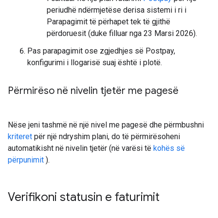
periudhë ndërmjetëse derisa sistemi i ri i
Parapagimit të përhapet tek të gjithë
përdoruesit (duke filluar nga 23 Marsi 2026).
Pas parapagimit ose zgjedhjes së Postpay,
konfigurimi i llogarisë suaj është i plotë.
Përmirëso në nivelin tjetër me pagesë
Nëse jeni tashmë në një nivel me pagesë dhe përmbushni
kriteret
për një ndryshim plani, do të përmirësoheni
automatikisht në nivelin tjetër (në varësi të
kohës së
përpunimit
).
Verifikoni statusin e faturimit