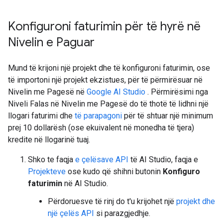
Konfiguroni faturimin për të hyrë në
Nivelin e Paguar
Mund të krijoni një projekt dhe të konfiguroni faturimin, ose
të importoni një projekt ekzistues, për të përmirësuar në
Nivelin me Pagesë në
Google AI Studio
. Përmirësimi nga
Niveli Falas në Nivelin me Pagesë do të thotë të lidhni një
llogari faturimi dhe
të parapagoni
për të shtuar një minimum
prej 10 dollarësh (ose ekuivalent në monedha të tjera)
kredite në llogarinë tuaj.
Shko te faqja
e çelësave API
të AI Studio, faqja e
Projekteve
ose kudo që shihni butonin
Konfiguro
faturimin
në AI Studio.
Përdoruesve të rinj do t'u krijohet një
projekt dhe
një çelës API
si parazgjedhje.