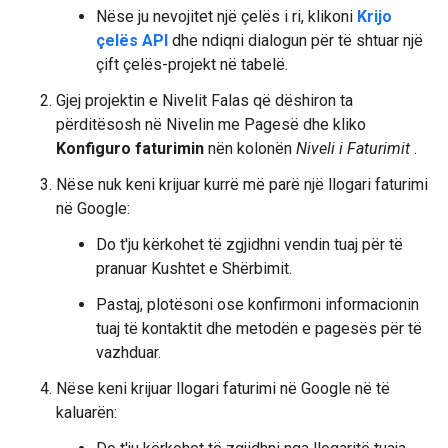
Nëse ju nevojitet një çelës i ri, klikoni
Krijo
çelës API
dhe ndiqni dialogun për të shtuar një
çift çelës-projekt në tabelë.
Gjej projektin e Nivelit Falas që dëshiron ta
përditësosh në Nivelin me Pagesë dhe kliko
Konfiguro faturimin
nën kolonën
Niveli i Faturimit
.
Nëse nuk keni krijuar kurrë më parë një llogari faturimi
në Google:
Do t'ju kërkohet të zgjidhni vendin tuaj për të
pranuar Kushtet e Shërbimit.
Pastaj, plotësoni ose konfirmoni informacionin
tuaj të kontaktit dhe metodën e pagesës për të
vazhduar.
Nëse keni krijuar llogari faturimi në Google në të
kaluarën: