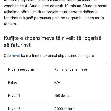
Kohët e përpunimit të të dhënave të faturimit mund të
vonohen në AI Studio, deri në rreth 10 minuta. Mund të hasni
tejkalime përtej limitit të projektit tuaj nëse të dhënat e
faturimit nuk janë përpunuar para se të grumbullohen tarifa
të tjera.
Kufijtë e shpenzimeve të nivelit të llogarisë
së faturimit
Çdo
nivel
ka një limit maksimal shpenzimesh mujore:
Niveli i përdorimit
Kufiri i shpenzimeve
Falas
N/A
Niveli 1
250 dollarë
Niveli 2
2,000 dollarë