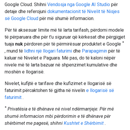
Google Cloud. Shihni
Vendosja nga Google AI Studio
për
detaje dhe referojuni
dokumentacionit të Nivelit të Nisjes
së Google Cloud
për më shumë informacion.
Për të aksesuar limite më të larta tarifash, përdorni modele
të përparuara dhe për t'u siguruar që kërkesat dhe përgjigjet
*
tuaja
nuk
përdoren për të përmirësuar produktet e Google
, mund të
lidhni një llogari faturimi
dhe
Parapagimin
për të
kaluar në Nivelet e Paguara. Më pas, do të kaloni nëpër
nivele më të larta bazuar në shpenzimet kumulative dhe
moshën e llogarisë.
Nivelet, kufijtë e tarifave dhe kufizimet e llogarisë së
faturimit përcaktohen të gjitha në nivelin
e llogarisë së
faturimit
.
*
Privatësia e të dhënave në nivel ndërmarrjeje: Për më
shumë informacion mbi përdorimin e të dhënave për
shërbimet me pagesë, shihni
Kushtet e Shërbimit
.