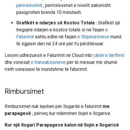
përmirësimit
, përmirësimet e nivelit zakonisht
pasqyrohen brenda 10 minutash.
Grafikët e ndarjes së Kostos Totale
: Grafikët që
tregojnë ndarjen e kostos totale si në faqen
e
Faturimit
ashtu edhe në faqen
e Shpenzimeve
mund
të zgjasin deri në 24 orë për t'u përditësuar.
Lexoni udhëzuesit e Faturimit në Cloud mbi
ciklin e tarifimit
dhe vonesat
e transaksioneve
për të mësuar më shumë
rreth vonesave të mundshme të faturimit.
Rimbursimet
Rimbursimet nuk lejohen për llogaritë e faturimit
me
parapagesë
, përveç kur ndërrohen llojet e llogarive.
Kur një llogari Parapagese kalon në llojin e llogarisë