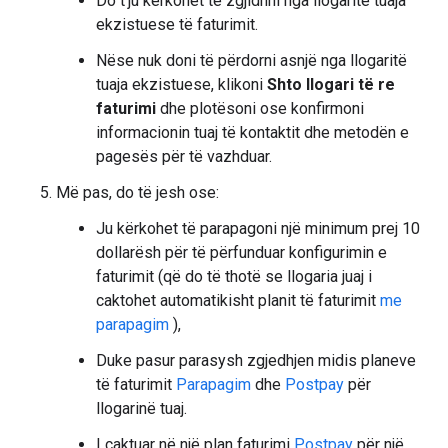
Do t'ju kërkohet të zgjidhni nga llogaritë tuaja
ekzistuese të faturimit.
Nëse nuk doni të përdorni asnjë nga llogaritë
tuaja ekzistuese, klikoni
Shto llogari të re
faturimi
dhe plotësoni ose konfirmoni
informacionin tuaj të kontaktit dhe metodën e
pagesës për të vazhduar.
Më pas, do të jesh ose:
Ju kërkohet të parapagoni një minimum prej 10
dollarësh për të përfunduar konfigurimin e
faturimit (që do të thotë se llogaria juaj i
caktohet automatikisht planit të faturimit
me
parapagim
),
Duke pasur parasysh zgjedhjen midis planeve
të faturimit
Parapagim
dhe
Postpay
për
llogarinë tuaj.
I caktuar në një plan faturimi
Postpay
për një