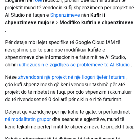
Llogaritë me
role
redaktori, pronari ose administratori të
projektit mund të vendosin kufij shpenzimesh për projekt në
AI Studio në faqen e
Shpenzimeve
nën
Kufiri i
shpenzimeve mujore
>
Modifiko kufirin e shpenzimeve
.
Për detaje mbi lejet specifike të Google Cloud IAM të
nevojshme për të parë ose modifikuar kufijtë e
shpenzimeve dhe informacionin e faturimit në AI Studio,
shihni
udhëzuesin e zgjidhjes së problemeve të AI Studio
.
Nëse
zhvendosni një projekt në një llogari tjetër faturimi
,
çdo kufi shpenzimesh që keni vendosur tashmë për atë
projekt do të mbetet në fuqi, por çdo shpenzim i akumuluar
do të rivendoset në 0 dollarë për ciklin e ri të faturimit.
Detyrat që vazhdojnë për një kohë të gjatë, si përfundimet
në modalitetin grupor
dhe seancat e agjentëve, mund të
kenë tejkalime përtej limitit të shpenzimeve të projektit tuaj.