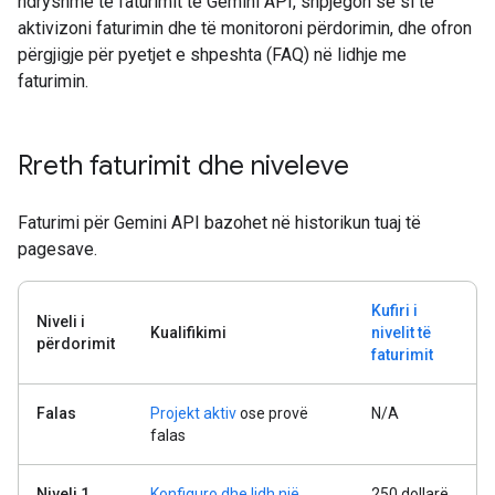
ndryshme të faturimit të Gemini API, shpjegon se si të
aktivizoni faturimin dhe të monitoroni përdorimin, dhe ofron
përgjigje për pyetjet e shpeshta (FAQ) në lidhje me
faturimin.
Rreth faturimit dhe niveleve
Faturimi për Gemini API bazohet në historikun tuaj të
pagesave.
Kufiri i
Niveli i
Kualifikimi
nivelit të
përdorimit
faturimit
Falas
Projekt aktiv
ose provë
N/A
falas
Niveli 1
Konfiguro dhe lidh një
250 dollarë