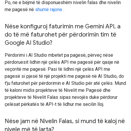
Po, ne e bëjmë të disponueshëm nivelin falas dhe nivelin
me pagesë në
shumë rajone
.
Nëse konfiguroj faturimin me Gemini API
,
a
do të më faturohet për përdorimin tim të
Google AI Studio?
Përdorimi i AI Studio mbetet pa pagesë, përveç nëse
përdoruesit lidhin një çelës API me pagesë për qasje në
veçoritë me pagesë. Pasi të lidhni një çelës API me
pagesë si pjesë të një projekti me pagesë në AI Studio, do
t'ju faturohet për përdorimin e AI Studio për atë çelës. Mund
të kaloni midis projekteve të Nivelit me Pagesë dhe
projekteve të Nivelit Falas sipas nevojës duke përdorur
çelësat përkatës të API-t të lidhur me secilin lloj.
Nëse jam në Nivelin Falas
,
si mund të kaloj në
nivele më të larta?