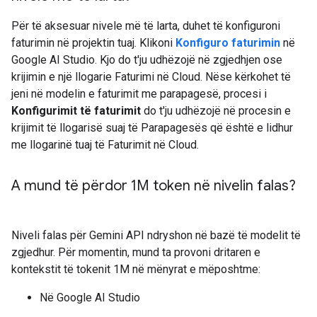
Për të aksesuar nivele më të larta, duhet të konfiguroni
faturimin në projektin tuaj. Klikoni
Konfiguro faturimin
në
Google AI Studio. Kjo do t'ju udhëzojë në zgjedhjen ose
krijimin e një llogarie Faturimi në Cloud. Nëse kërkohet të
jeni në modelin e faturimit me parapagesë, procesi i
Konfigurimit të faturimit
do t'ju udhëzojë në procesin e
krijimit të llogarisë suaj të Parapagesës që është e lidhur
me llogarinë tuaj të Faturimit në Cloud.
A mund të përdor 1M token në nivelin falas?
Niveli falas për Gemini API ndryshon në bazë të modelit të
zgjedhur. Për momentin, mund ta provoni dritaren e
kontekstit të tokenit 1M në mënyrat e mëposhtme:
Në Google AI Studio