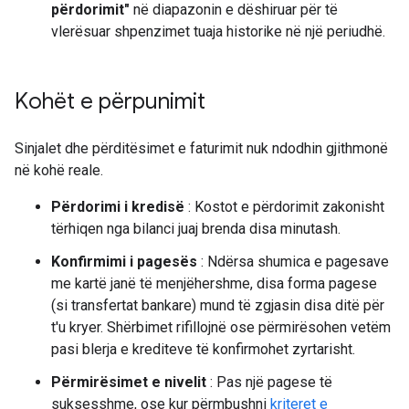
përdorimit"
në diapazonin e dëshiruar për të
vlerësuar shpenzimet tuaja historike në një periudhë.
Kohët e përpunimit
Sinjalet dhe përditësimet e faturimit nuk ndodhin gjithmonë
në kohë reale.
Përdorimi i kredisë
: Kostot e përdorimit zakonisht
tërhiqen nga bilanci juaj brenda disa minutash.
Konfirmimi i pagesës
: Ndërsa shumica e pagesave
me kartë janë të menjëhershme, disa forma pagese
(si transfertat bankare) mund të zgjasin disa ditë për
t'u kryer. Shërbimet rifillojnë ose përmirësohen vetëm
pasi blerja e krediteve të konfirmohet zyrtarisht.
Përmirësimet e nivelit
: Pas një pagese të
suksesshme, ose kur përmbushni
kriteret e