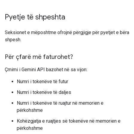
Pyetje të shpeshta
Seksionet e mëposhtme ofrojnë përgjigje për pyetjet e bëra
shpesh.
Për çfarë më faturohet?
Çmimi i Gemini API bazohet në sa vijon:
Numri i tokenëve të futur
Numri i tokenëve të daljes
Numri i tokenëve të ruajtur në memorien e
përkohshme
Kohëzgjatja e ruajtjes së tokenëve në memorien e
përkohshme