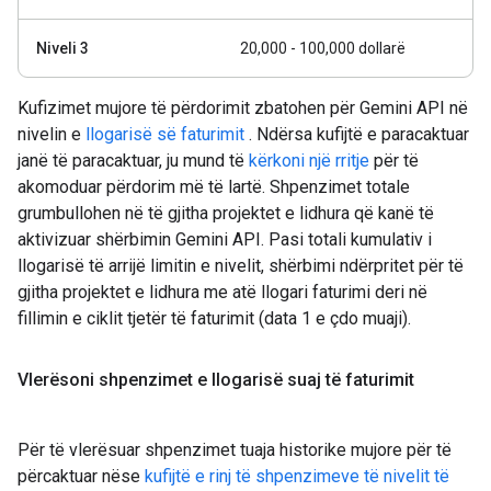
Niveli 3
20,000 - 100,000 dollarë
Kufizimet mujore të përdorimit zbatohen për Gemini API në
nivelin e
llogarisë së faturimit
. Ndërsa kufijtë e paracaktuar
janë të paracaktuar, ju mund të
kërkoni një rritje
për të
akomoduar përdorim më të lartë. Shpenzimet totale
grumbullohen në të gjitha projektet e lidhura që kanë të
aktivizuar shërbimin Gemini API. Pasi totali kumulativ i
llogarisë të arrijë limitin e nivelit, shërbimi ndërpritet për të
gjitha projektet e lidhura me atë llogari faturimi deri në
fillimin e ciklit tjetër të faturimit (data 1 e çdo muaji).
Vlerësoni shpenzimet e llogarisë suaj të faturimit
Për të vlerësuar shpenzimet tuaja historike mujore për të
përcaktuar nëse
kufijtë e rinj të shpenzimeve të nivelit të