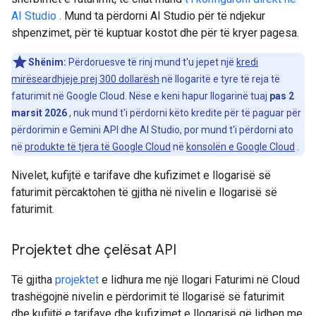
AI Studio
. Mund ta përdorni AI Studio për të ndjekur
shpenzimet, për të kuptuar kostot dhe për të kryer pagesa.
Shënim:
Përdoruesve të rinj mund t'u jepet një
kredi
mirëseardhjeje prej 300 dollarësh
në llogaritë e tyre të reja të
faturimit në Google Cloud. Nëse e keni hapur llogarinë tuaj
pas 2
marsit 2026
, nuk mund t'i përdorni këto kredite për të paguar për
përdorimin e Gemini API dhe AI ​​Studio, por mund t'i përdorni ato
në
produkte të tjera të Google Cloud
në
konsolën e Google Cloud
.
Nivelet, kufijtë e tarifave dhe kufizimet e llogarisë së
faturimit përcaktohen të gjitha në nivelin e llogarisë së
faturimit.
Projektet dhe çelësat API
Të gjitha
projektet
e lidhura me një llogari Faturimi në Cloud
trashëgojnë nivelin e përdorimit të llogarisë së faturimit
dhe kufijtë e tarifave dhe kufizimet e llogarisë që lidhen me