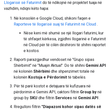
Llogarisë së Faturimit
do të ndikojnë në projektet tuaja në
vazhdim, ndiqni këto hapa:
Në konsolën e Google Cloud, shikoni faqen e
Raporteve të llogarisë suaj të Faturimit në Cloud
.
Nëse keni më shumë se një llogari faturimi, kur
të shfaqet kërkesa, zgjidhni llogarinë e Faturimit
në Cloud për të cilën dëshironi të shihni raportet
e kostos.
Raporti parazgjedhur vendoset në "Grupo sipas
Shërbimit" në "Muajin Aktual". Do të shihni
Gemini API
në kolonën
Shërbimi
dhe shpenzimet totale në
kolonën
Kostoja e Përdorimit
të tabelës.
Për të parë kostot e detajuara të kufizuara në
përdorimin e Gemini API, caktoni filtrin
Group by
në
group by
SKU
dhe filtrin
Services
në
Gemini API
.
Rregulloni filtrin
"Diapazoni kohor sipas datës së