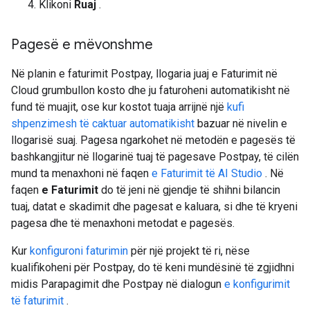
Klikoni
Ruaj
.
Pagesë e mëvonshme
Në planin e faturimit Postpay, llogaria juaj e Faturimit në
Cloud grumbullon kosto dhe ju faturoheni automatikisht në
fund të muajit, ose kur kostot tuaja arrijnë një
kufi
shpenzimesh të caktuar automatikisht
bazuar në nivelin e
llogarisë suaj. Pagesa ngarkohet në metodën e pagesës të
bashkangjitur në llogarinë tuaj të pagesave Postpay, të cilën
mund ta menaxhoni në faqen
e Faturimit të AI Studio
. Në
faqen
e Faturimit
do të jeni në gjendje të shihni bilancin
tuaj, datat e skadimit dhe pagesat e kaluara, si dhe të kryeni
pagesa dhe të menaxhoni metodat e pagesës.
Kur
konfiguroni faturimin
për një projekt të ri, nëse
kualifikoheni për Postpay, do të keni mundësinë të zgjidhni
midis Parapagimit dhe Postpay në dialogun
e konfigurimit
të faturimit
.