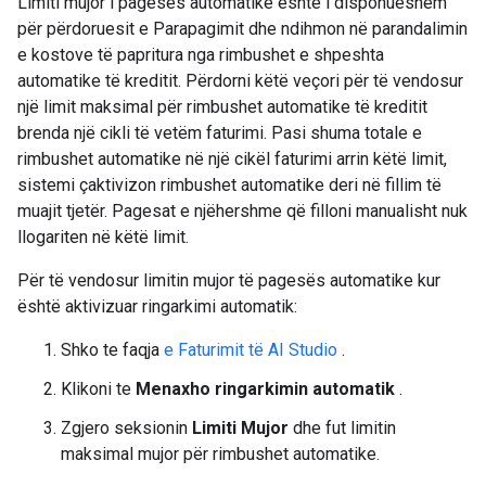
Limiti mujor i pagesës automatike është i disponueshëm
për përdoruesit e Parapagimit dhe ndihmon në parandalimin
e kostove të papritura nga rimbushet e shpeshta
automatike të kreditit. Përdorni këtë veçori për të vendosur
një limit maksimal për rimbushet automatike të kreditit
brenda një cikli të vetëm faturimi. Pasi shuma totale e
rimbushet automatike në një cikël faturimi arrin këtë limit,
sistemi çaktivizon rimbushet automatike deri në fillim të
muajit tjetër. Pagesat e njëhershme që filloni manualisht nuk
llogariten në këtë limit.
Për të vendosur limitin mujor të pagesës automatike kur
është aktivizuar ringarkimi automatik:
Shko te faqja
e Faturimit të AI Studio
.
Klikoni te
Menaxho ringarkimin automatik
.
Zgjero seksionin
Limiti Mujor
dhe fut limitin
maksimal mujor për rimbushet automatike.