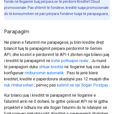
fonde në llogarinë tuaj përpara se të përdorni Kreditet Cloud
promocionale. Pas shtimit të fondeve, kreditë tuaja promocionale
do të konsumohen së pari përpara fondeve tuaja të parapaguara.
Parapagim
Në planin e faturimit me parapagesë, ju blini kredite drejt
bilancit tuaj të parapagimit përpara përdorimit të Gemini
API, dhe kostot e përdorimit të API-t zbriten nga bilanci juaj
i kreditit të parapagimit në
kohë pothuajse reale
. Ju mund
të parapagoni duke
shtuar kredite
në llogarinë tuaj ose duke
konfiguruar
rimbursimin automatik
. Pasi të jenë blerë
kreditet, kreditë e papërdorura skadojnë pas 12 muajsh dhe
nuk rimbursohen
, përveç pas
kalimit në një llogari Postpay
.
Kur bilanci juaj i kreditit të parapagimit në llogarinë e
faturimit arrin në 0 dollarë, të gjithë çelësat API në të gjitha
projektet e lidhura me atë llogari faturimi do të ndalojnë së
funksionuari njëkohësisht. Kreditet e parapagimit zbatohen