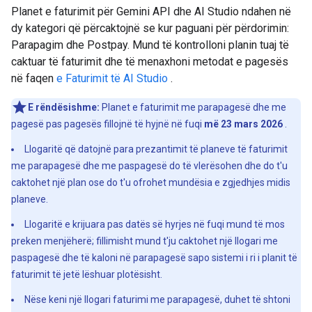
Planet e faturimit për Gemini API dhe AI ​​Studio ndahen në
dy kategori që përcaktojnë se kur paguani për përdorimin:
Parapagim dhe Postpay. Mund të kontrolloni planin tuaj të
caktuar të faturimit dhe të menaxhoni metodat e pagesës
në faqen
e Faturimit të AI Studio
.
E rëndësishme:
Planet e faturimit me parapagesë dhe me
pagesë pas pagesës fillojnë të hyjnë në fuqi
më 23 mars 2026
.
Llogaritë që datojnë para prezantimit të planeve të faturimit
me parapagesë dhe me paspagesë do të vlerësohen dhe do t'u
caktohet një plan ose do t'u ofrohet mundësia e zgjedhjes midis
planeve.
Llogaritë e krijuara pas datës së hyrjes në fuqi mund të mos
preken menjëherë; fillimisht mund t'ju caktohet një llogari me
paspagesë dhe të kaloni në parapagesë sapo sistemi i ri i planit të
faturimit të jetë lëshuar plotësisht.
Nëse keni një llogari faturimi me parapagesë, duhet të shtoni