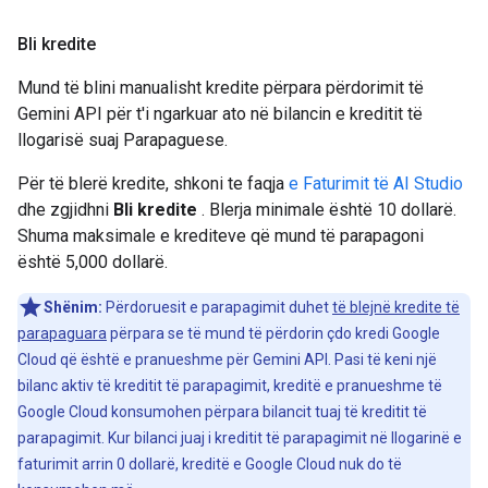
Bli kredite
Mund të blini manualisht kredite përpara përdorimit të
Gemini API për t'i ngarkuar ato në bilancin e kreditit të
llogarisë suaj Parapaguese.
Për të blerë kredite, shkoni te faqja
e Faturimit të AI Studio
dhe zgjidhni
Bli kredite
. Blerja minimale është 10 dollarë.
Shuma maksimale e krediteve që mund të parapagoni
është 5,000 dollarë.
Shënim:
Përdoruesit e parapagimit duhet
të blejnë kredite të
parapaguara
përpara se të mund të përdorin çdo kredi Google
Cloud që është e pranueshme për Gemini API. Pasi të keni një
bilanc aktiv të kreditit të parapagimit, kreditë e pranueshme të
Google Cloud konsumohen përpara bilancit tuaj të kreditit të
parapagimit. Kur bilanci juaj i kreditit të parapagimit në llogarinë e
faturimit arrin 0 dollarë, kreditë e Google Cloud nuk do të