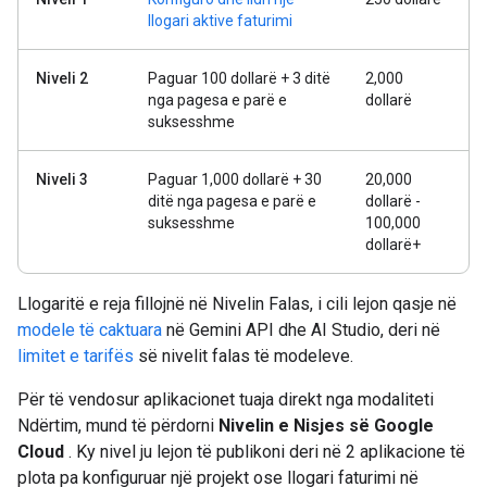
llogari aktive faturimi
Niveli 2
Paguar 100 dollarë + 3 ditë
2,000
nga pagesa e parë e
dollarë
suksesshme
Niveli 3
Paguar 1,000 dollarë + 30
20,000
ditë nga pagesa e parë e
dollarë -
suksesshme
100,000
dollarë+
Llogaritë e reja fillojnë në Nivelin Falas, i cili lejon qasje në
modele të caktuara
në Gemini API dhe AI ​​Studio, deri në
limitet e tarifës
së nivelit falas të modeleve.
Për të vendosur aplikacionet tuaja direkt nga modaliteti
Ndërtim, mund të përdorni
Nivelin e Nisjes së Google
Cloud
. Ky nivel ju lejon të publikoni deri në 2 aplikacione të
plota pa konfiguruar një projekt ose llogari faturimi në