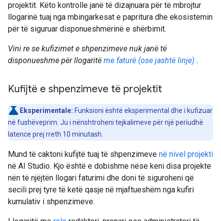
projektit. Këto kontrolle janë të dizajnuara për të mbrojtur
llogarinë tuaj nga mbingarkesat e papritura dhe ekosistemin
për të siguruar disponueshmërinë e shërbimit.
Vini re se kufizimet e shpenzimeve nuk janë të
disponueshme për llogaritë
me faturë (ose jashtë linje)
.
Kufijtë e shpenzimeve të projektit
Eksperimentale:
Funksioni është eksperimental dhe i kufizuar
në fushëveprim. Ju i nënshtroheni tejkalimeve për një periudhë
latence prej rreth 10 minutash.
Mund të caktoni kufijtë tuaj të shpenzimeve
në nivel projekti
në AI Studio. Kjo është e dobishme nëse keni disa projekte
nën të njëjtën llogari faturimi dhe doni të siguroheni që
secili prej tyre të ketë qasje në mjaftueshëm nga kufiri
kumulativ i shpenzimeve.