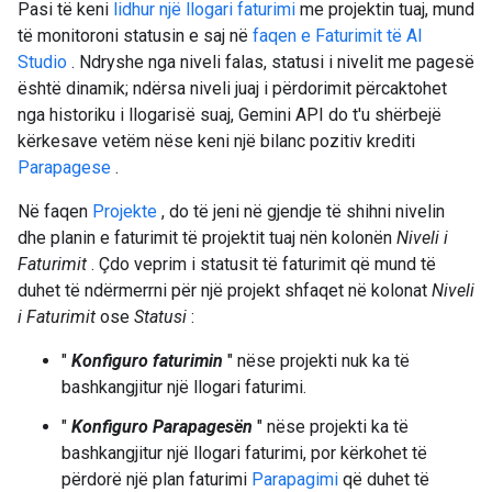
Pasi të keni
lidhur një llogari faturimi
me projektin tuaj, mund
të monitoroni statusin e saj në
faqen e Faturimit të AI
Studio
. Ndryshe nga niveli falas, statusi i nivelit me pagesë
është dinamik; ndërsa niveli juaj i përdorimit përcaktohet
nga historiku i llogarisë suaj, Gemini API do t'u shërbejë
kërkesave vetëm nëse keni një bilanc pozitiv krediti
Parapagese
.
Në faqen
Projekte
, do të jeni në gjendje të shihni nivelin
dhe planin e faturimit të projektit tuaj nën kolonën
Niveli i
Faturimit
. Çdo veprim i statusit të faturimit që mund të
duhet të ndërmerrni për një projekt shfaqet në kolonat
Niveli
i Faturimit
ose
Statusi
:
"
Konfiguro faturimin
" nëse projekti nuk ka të
bashkangjitur një llogari faturimi.
"
Konfiguro Parapagesën
" nëse projekti ka të
bashkangjitur një llogari faturimi, por kërkohet të
përdorë një plan faturimi
Parapagimi
që duhet të