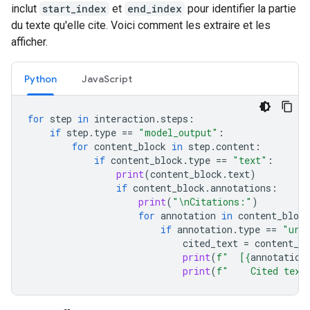
inclut
start_index
et
end_index
pour identifier la partie
du texte qu'elle cite. Voici comment les extraire et les
afficher.
Python
JavaScript
for
step
in
interaction
.
steps
:
if
step
.
type
==
"model_output"
:
for
content_block
in
step
.
content
:
if
content_block
.
type
==
"text"
:
print
(
content_block
.
text
)
if
content_block
.
annotations
:
print
(
"
\n
Citations:"
)
for
annotation
in
content_block
if
annotation
.
type
==
"url
cited_text
=
content_bl
print
(
f
"  [
{
annotation
print
(
f
"    Cited text