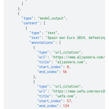
]
},
{
"type"
:
"model_output"
,
"content"
:
[
{
"type"
:
"text"
,
"text"
:
"Spain won Euro 2024, defeating 
"annotations"
:
[
{
"type"
:
"url_citation"
,
"url"
:
"https://www.aljazeera.com/sp
"title"
:
"aljazeera.com"
,
"start_index"
:
0
,
"end_index"
:
56
},
{
"type"
:
"url_citation"
,
"url"
:
"https://www.uefa.com/euro202
"title"
:
"uefa.com"
,
"start_index"
:
57
,
"end_index"
:
124