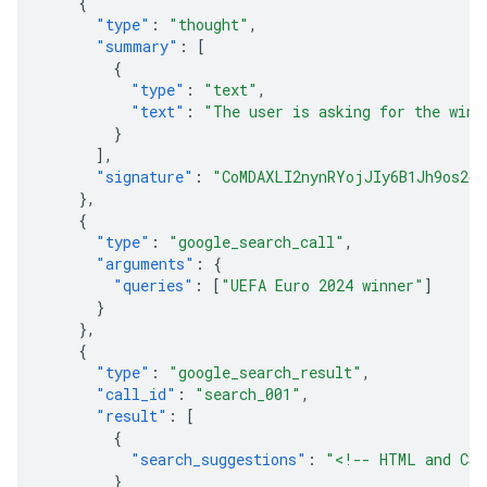
{
"type"
:
"thought"
,
"summary"
:
[
{
"type"
:
"text"
,
"text"
:
"The user is asking for the winn
}
],
"signature"
:
"CoMDAXLI2nynRYojJIy6B1Jh9os2cr
},
{
"type"
:
"google_search_call"
,
"arguments"
:
{
"queries"
:
[
"UEFA Euro 2024 winner"
]
}
},
{
"type"
:
"google_search_result"
,
"call_id"
:
"search_001"
,
"result"
:
[
{
"search_suggestions"
:
"<!-- HTML and CSS
}