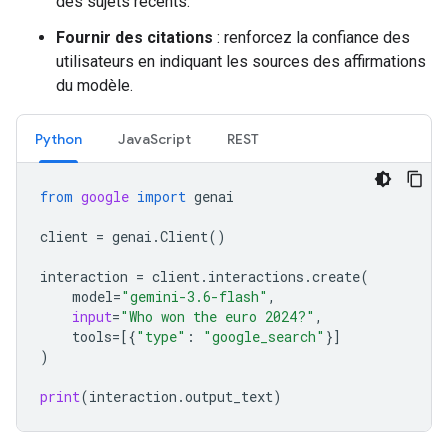
des sujets récents.
Fournir des citations
: renforcez la confiance des
utilisateurs en indiquant les sources des affirmations
du modèle.
Python
JavaScript
REST
from
google
import
genai
client
=
genai
.
Client
()
interaction
=
client
.
interactions
.
create
(
model
=
"gemini-3.6-flash"
,
input
=
"Who won the euro 2024?"
,
tools
=
[{
"type"
:
"google_search"
}]
)
print
(
interaction
.
output_text
)