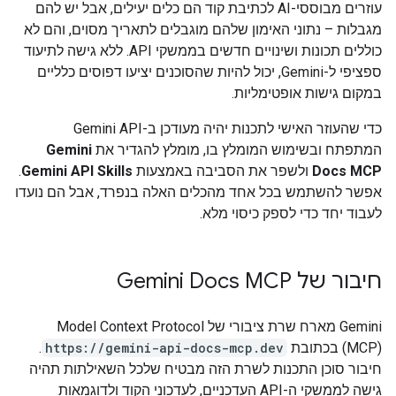
עוזרים מבוססי-AI לכתיבת קוד הם כלים יעילים, אבל יש להם
מגבלות – נתוני האימון שלהם מוגבלים לתאריך מסוים, והם לא
כוללים תכונות ושינויים חדשים בממשקי API. ללא גישה לתיעוד
ספציפי ל-Gemini, יכול להיות שהסוכנים יציעו דפוסים כלליים
במקום גישות אופטימליות.
כדי שהעוזר האישי לתכנות יהיה מעודכן ב-Gemini API
המתפתח ובשימוש המומלץ בו, מומלץ להגדיר את
Gemini
Docs MCP
ולשפר את הסביבה באמצעות
Gemini API Skills
.
אפשר להשתמש בכל אחד מהכלים האלה בנפרד, אבל הם נועדו
לעבוד יחד כדי לספק כיסוי מלא.
חיבור של Gemini Docs MCP
(MCP) בכתובת
https://gemini-api-docs-mcp.dev
.
חיבור סוכן התכנות לשרת הזה מבטיח שלכל השאילתות תהיה
גישה לממשקי ה-API העדכניים, לעדכוני הקוד ולדוגמאות