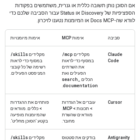
אם הסוכן נותן תשובה כללית או גנרית, משתמשים בפקודות
הספציפיות של Discovery או Status עבור הסביבה שלכם כדי
לוודא שה-Docs MCP או המיומנות נטענו לזיכרון.
סביבה
אימות MCP
אימות מיומנויות
/
skills
/
mcp
Claude
מקלידים
מקלידים
Code
במסוף כדי לראות
במסוף כדי לראות
את השרתים
רשימה של כל קובצי
הפעילים ואת
המניפסט הפעילים.
search
_
הכלים
documentation
.
Cursor
עוברים אל
הגדרות
פותחים את
ההגדרות
> תכונות > MCP
.
> כללים
. מוודאים
מוודאים שהשרת
שהמיומנות מופיעה
מחובר.
בקטע 'הסוכן מחליט'.
/
skills
Antigravity
בודקים את סטטוס
מקלידים