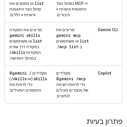
list
ה-MCP בסרגל הצד
או מסמנים את
התאמות אישיות >
סרגל הצד
התאמות
חיבורים
.
אישיות > כללים
.
Gemini CLI
מריצים את
מריצים את הפקודה
gemini skills
gemini mcp
list
list
או משתמשים
או משתמשים
/
mcp list
ב-
.
בפקודה דרך שורת
/
skills
הפקודות
במהלך הפגישה.
@gemini
/
Copilot
מקלידים
מקלידים
/
skills
skills
@gemini
/
mcp
(או
)
כדי לראות רשימה
כדי לראות את
של מחברים פעילים
התוספים הפעילים.
לנתונים.
פתרון בעיות