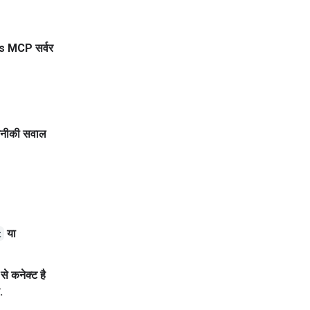
ocs MCP सर्वर
तकनीकी सवाल
t
या
से कनेक्ट है
.