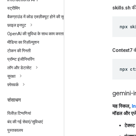
skills
.
sh की
स्ट्रीमिंग
बैकग्राउंड में कोड एक्ज़ीक्यूट होने की सुविधा
फ़ाइल इनपुट
npx
sk
Open
AI की सुविधा के साथ काम करता है
मीडिया का रिज़ॉल्यूशन
Context7 की
टोकन की गिनती
प्रॉम्प्ट इंजीनियरिंग
लॉग और डेटासेट
npx
ct
सुरक्षा
फ़्रेमवर्क
gemini-i
संसाधन
यह स्किल,
I
मॉडल और एजें
रिलीज़ टिप्पणियां
बंद की गई सेवाएं
/
सुविधाएं
टेक्स्
पुस्तकालय