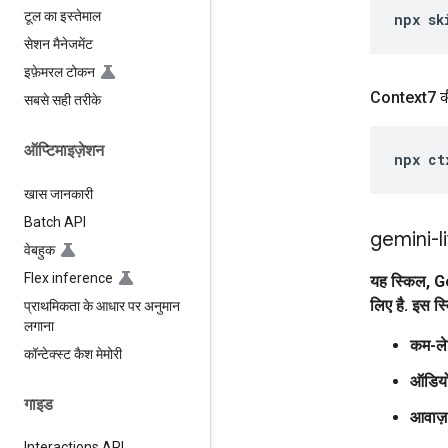
टूल का इस्तेमाल
npx
sk
सेशन मैनेजमेंट
इफ़ेमरल टोकन
Context7 की
सबसे सही तरीके
ऑप्टिमाइज़ेशन
npx
ct
खास जानकारी
Batch API
gemini-l
वेबहुक
Flex inference
यह स्किल, Ge
लिए है. इस स्
प्राथमिकता के आधार पर अनुमान
लगाना
कम-ले
कॉन्टेक्स्ट कैश मेमोरी
ऑडियो,
गाइड
आवाज़
Interactions API