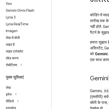
Veo
Gemini Omni Flash
कोडिंग में मद
Lyria 3
तारीख तक के ट
Lyria Real
Time
नहीं होते. Ge
Imagen
पैटर्न के सुझाव
लेख से बोली
हमारा सुझाव
लाइव है
असिस्टेंट, Ge
लाइव ट्रांसलेट
को
Gemini 
एंबेड करना
एक साथ काम क
रोबोटिक्स
Gemini
मुख्य सुविधाएं
लेख
Gemini,
ht
इमेज
(एमसीपी) सर्व
वीडियो
क्वेरी के पा
ऐक्सेस हो.
दस्तावेज़