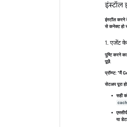
इंस्टॉल 
इंस्टॉल करने
से कनेक्ट हो
1
.
एजेंट के
पुष्टि करने 
पूछें.
प्रॉम्प्ट:
"मैं G
सेटअप पूरा हो
सही क
cac
एमसीपी
या डेट