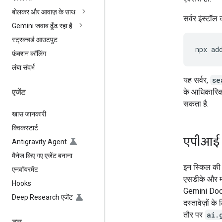
बोलकर और आवाज़ के साथ
सर्वर इंस्टॉल 
Gemini जवाब ढूँढ रहा है
स्ट्रक्चर्ड आउटपुट
npx
ad
फ़ंक्शन कॉलिंग
लंबा संदर्भ
यह सर्वर,
se
के आधिकारिक द
एजेंट
सकता है.
खास जानकारी
क्विकस्टार्ट
एपीआई ड
Antigravity Agent
मैनेज किए गए एजेंट बनाना
इन स्किल की म
एनवॉयरमेंट
एसडीके और मॉ
Hooks
Gemini Docs 
Deep Research एजेंट
दस्तावेज़ों क
तौर पर
ai.