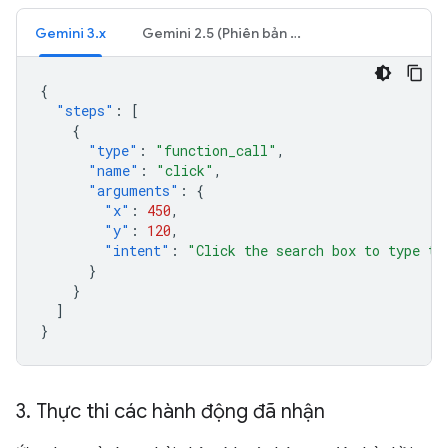
Gemini 3.x
Gemini 2.5 (Phiên bản cũ)
{
"steps"
:
[
{
"type"
:
"function_call"
,
"name"
:
"click"
,
"arguments"
:
{
"x"
:
450
,
"y"
:
120
,
"intent"
:
"Click the search box to type th
}
}
]
}
3
.
Thực thi các hành động đã nhận