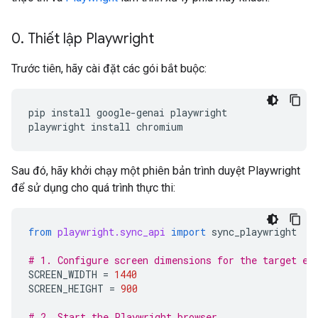
0
.
Thiết lập Playwright
Trước tiên, hãy cài đặt các gói bắt buộc:
pip
install
google-genai
playwright

playwright
install
Sau đó, hãy khởi chạy một phiên bản trình duyệt Playwright
để sử dụng cho quá trình thực thi:
from
playwright.sync_api
import
sync_playwright
# 1. Configure screen dimensions for the target en
SCREEN_WIDTH
=
1440
SCREEN_HEIGHT
=
900
# 2. Start the Playwright browser