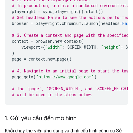
# In production, utilize a sandboxed environment.
playwright
=
sync_playwright
()
.
start
()
# Set headless=False to see the actions performed 
browser
=
playwright
.
chromium
.
launch
(
headless
=
Fals
# 3. Create a context and page with the specified 
context
=
browser
.
new_context
(
viewport
=
{
"width"
:
SCREEN_WIDTH
,
"height"
:
SCR
)
page
=
context
.
new_page
()
# 4. Navigate to an initial page to start the task
page
.
goto
(
"https://www.google.com"
)
# The 'page', 'SCREEN_WIDTH', and 'SCREEN_HEIGHT'
# will be used in the steps below.
1
.
Gửi yêu cầu đến mô hình
Khởi chạy thư viện ứng dụng và định cấu hình công cụ Sử