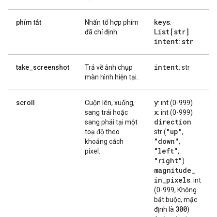
keys
phím tắt
Nhấn tổ hợp phím
:
List[str]
đã chỉ định.
intent
str
:
intent
take_screenshot
Trả về ảnh chụp
: str
màn hình hiện tại.
y
scroll
Cuộn lên, xuống,
: int (0-999)
x
sang trái hoặc
: int (0-999)
direction
sang phải tại một
:
"up"
toạ độ theo
str (
,
"down"
khoảng cách
,
"left"
pixel.
,
"right"
)
magnitude
_
in
_
pixels
: int
(0-999, Không
bắt buộc, mặc
300
định là
)