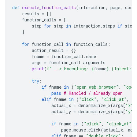
def
execute_function_calls
(
interaction
,
page
,
scre
results
=
[]
function_calls
=
[
step
for
step
in
interaction
.
steps
if
step
.
]
for
function_call
in
function_calls
:
action_result
=
{}
fname
=
function_call
.
name
args
=
function_call
.
arguments
print
(
f
"  -> Executing: 
{
fname
}
 (Intent: 
{
try
:
if
fname
in
(
"open_web_browser"
,
"open
pass
# Handled / already open
elif
fname
in
(
"click"
,
"click_at"
,
"d
actual_x
=
denormalize_x
(
args
[
"x"
]
actual_y
=
denormalize_y
(
args
[
"y"
]
if
fname
in
(
"click"
,
"click_at"
):
page
.
mouse
.
click
(
actual_x
,
act
elif
fname
==
"double_click"
: