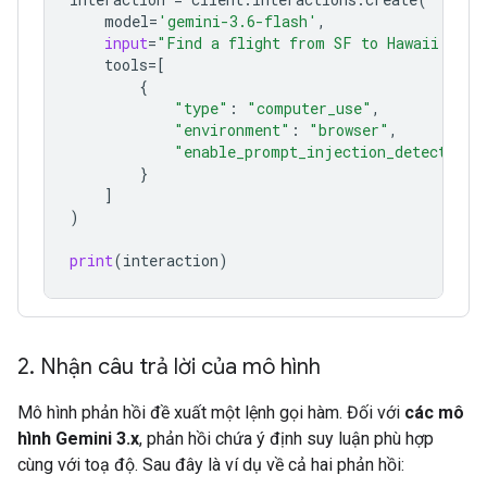
model
=
'gemini-3.6-flash'
,
input
=
"Find a flight from SF to Hawaii on J
tools
=
[
{
"type"
:
"computer_use"
,
"environment"
:
"browser"
,
"enable_prompt_injection_detection"
}
]
)
print
(
interaction
)
2
.
Nhận câu trả lời của mô hình
Mô hình phản hồi đề xuất một lệnh gọi hàm. Đối với
các mô
hình Gemini 3.x
, phản hồi chứa ý định suy luận phù hợp
cùng với toạ độ. Sau đây là ví dụ về cả hai phản hồi: