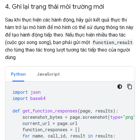
4
.
Ghi lại trạng thái môi trường mới
Sau khi thực hiện các hành động, hãy gửi kết quả thực thi
hàm trở lại mô hình để mô hình có thể sử dụng thông tin này
để tạo hành động tiếp theo. Nếu thực hiện nhiều thao tác
(cuộc gọi song song), bạn phải gửi một
function_result
cho từng thao tác trong lượt tương tác tiếp theo của người
dùng.
Python
JavaScript
import
json
import
base64
def
get_function_responses
(
page
,
results
):
screenshot_bytes
=
page
.
screenshot
(
type
=
"png"
)
current_url
=
page
.
url
function_responses
=
[]
for
name
,
call_id
,
result
in
results
: