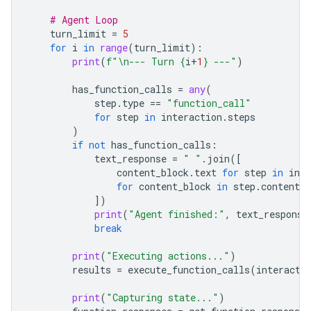
# Agent Loop
turn_limit
=
5
for
i
in
range
(
turn_limit
):
print
(
f
"
\n
--- Turn 
{
i
+
1
}
 ---"
)
has_function_calls
=
any
(
step
.
type
==
"function_call"
for
step
in
interaction
.
steps
)
if
not
has_function_calls
:
text_response
=
" "
.
join
([
content_block
.
text
for
step
in
inte
for
content_block
in
step
.
content
i
])
print
(
"Agent finished:"
,
text_response
break
print
(
"Executing actions..."
)
results
=
execute_function_calls
(
interacti
print
(
"Capturing state..."
)