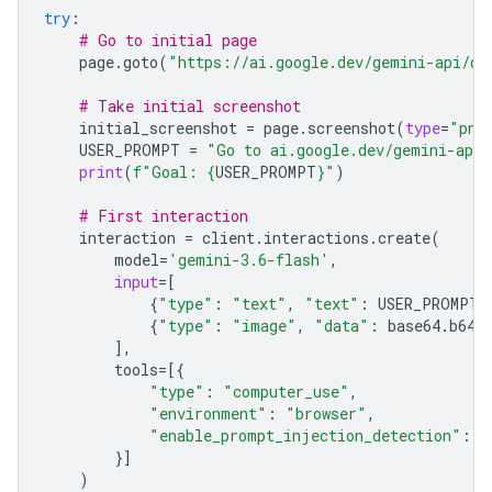
try
:
# Go to initial page
page
.
goto
(
"https://ai.google.dev/gemini-api/do
# Take initial screenshot
initial_screenshot
=
page
.
screenshot
(
type
=
"png
USER_PROMPT
=
"Go to ai.google.dev/gemini-api/
print
(
f
"Goal: 
{
USER_PROMPT
}
"
)
# First interaction
interaction
=
client
.
interactions
.
create
(
model
=
'gemini-3.6-flash'
,
input
=
[
{
"type"
:
"text"
,
"text"
:
USER_PROMPT
}
{
"type"
:
"image"
,
"data"
:
base64
.
b64e
],
tools
=
[{
"type"
:
"computer_use"
,
"environment"
:
"browser"
,
"enable_prompt_injection_detection"
:
T
}]
)