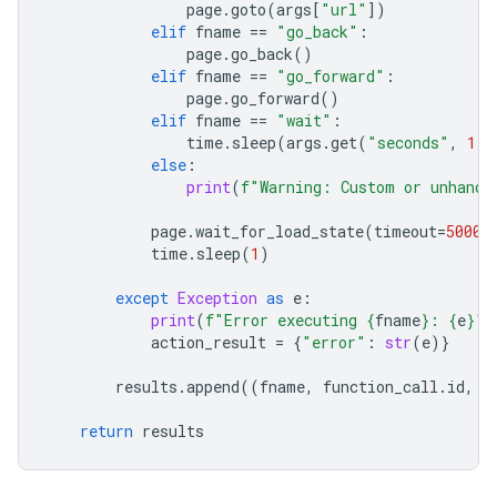
page
.
goto
(
args
[
"url"
])
elif
fname
==
"go_back"
:
page
.
go_back
()
elif
fname
==
"go_forward"
:
page
.
go_forward
()
elif
fname
==
"wait"
:
time
.
sleep
(
args
.
get
(
"seconds"
,
1
))
else
:
print
(
f
"Warning: Custom or unhandl
page
.
wait_for_load_state
(
timeout
=
5000
)
time
.
sleep
(
1
)
except
Exception
as
e
:
print
(
f
"Error executing 
{
fname
}
: 
{
e
}
"
)
action_result
=
{
"error"
:
str
(
e
)}
results
.
append
((
fname
,
function_call
.
id
,
a
return
results