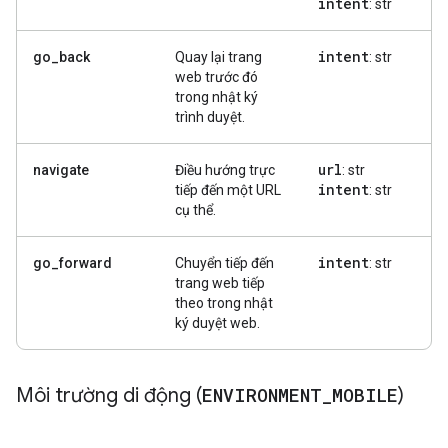
intent
: str
intent
go_back
Quay lại trang
: str
web trước đó
trong nhật ký
trình duyệt.
url
navigate
Điều hướng trực
: str
intent
tiếp đến một URL
: str
cụ thể.
intent
go_forward
Chuyển tiếp đến
: str
trang web tiếp
theo trong nhật
ký duyệt web.
Môi trường di động (
ENVIRONMENT
_
MOBILE
)