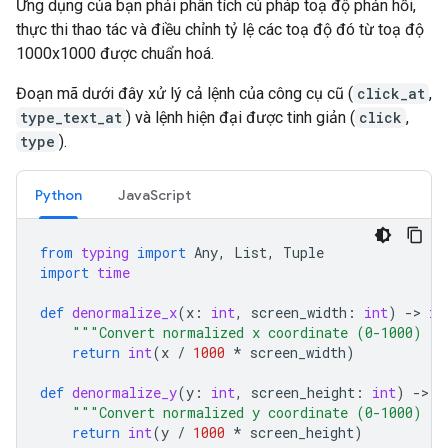
Ứng dụng của bạn phải phân tích cú pháp toạ độ phản hồi,
thực thi thao tác và điều chỉnh tỷ lệ các toạ độ đó từ toạ độ
1000x1000 được chuẩn hoá.
Đoạn mã dưới đây xử lý cả lệnh của công cụ cũ (
click_at
,
type_text_at
) và lệnh hiện đại được tinh giản (
click
,
type
).
Python
JavaScript
from
typing
import
Any
,
List
,
Tuple
import
time
def
denormalize_x
(
x
:
int
,
screen_width
:
int
)
-
> 
in
"""Convert normalized x coordinate (0-1000) to
return
int
(
x
/
1000
*
screen_width
)
def
denormalize_y
(
y
:
int
,
screen_height
:
int
)
-
> 
i
"""Convert normalized y coordinate (0-1000) to
return
int
(
y
/
1000
*
screen_height
)