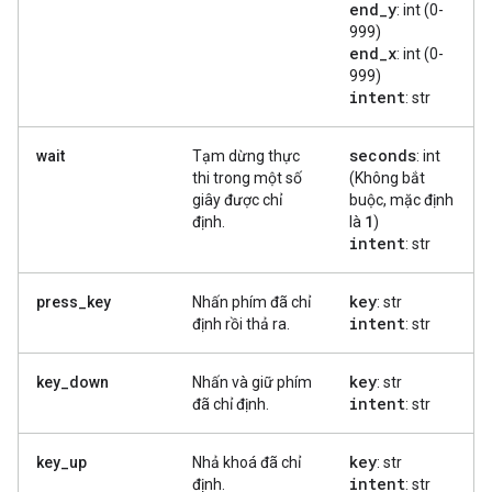
end
_
y
: int (0-
999)
end
_
x
: int (0-
999)
intent
: str
seconds
wait
Tạm dừng thực
: int
thi trong một số
(Không bắt
giây được chỉ
buộc, mặc định
1
định.
là
)
intent
: str
key
press_key
Nhấn phím đã chỉ
: str
intent
định rồi thả ra.
: str
key
key_down
Nhấn và giữ phím
: str
intent
đã chỉ định.
: str
key
key_up
Nhả khoá đã chỉ
: str
intent
định.
: str