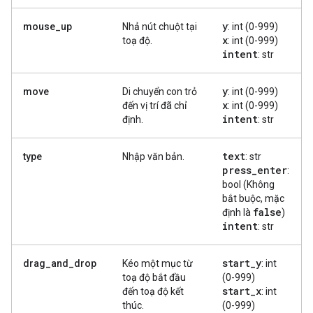
y
mouse_up
Nhả nút chuột tại
: int (0-999)
x
toạ độ.
: int (0-999)
intent
: str
y
move
Di chuyển con trỏ
: int (0-999)
x
đến vị trí đã chỉ
: int (0-999)
intent
định.
: str
text
type
Nhập văn bản.
: str
press
_
enter
:
bool (Không
bắt buộc, mặc
false
định là
)
intent
: str
start
_
y
drag_and_drop
Kéo một mục từ
: int
toạ độ bắt đầu
(0-999)
start
_
x
đến toạ độ kết
: int
thúc.
(0-999)