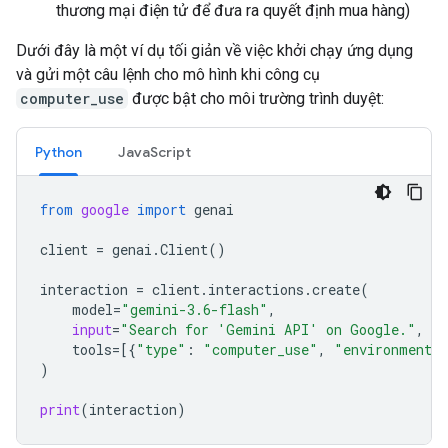
thương mại điện tử để đưa ra quyết định mua hàng)
Dưới đây là một ví dụ tối giản về việc khởi chạy ứng dụng
và gửi một câu lệnh cho mô hình khi công cụ
computer_use
được bật cho môi trường trình duyệt:
Python
JavaScript
from
google
import
genai
client
=
genai
.
Client
()
interaction
=
client
.
interactions
.
create
(
model
=
"gemini-3.6-flash"
,
input
=
"Search for 'Gemini API' on Google."
,
tools
=
[{
"type"
:
"computer_use"
,
"environment"
)
print
(
interaction
)