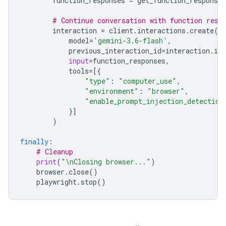
function_responses
=
get_function_responses
# Continue conversation with function resp
interaction
=
client
.
interactions
.
create
(
model
=
'gemini-3.6-flash'
,
previous_interaction_id
=
interaction
.
id
,
input
=
function_responses
,
tools
=
[{
"type"
:
"computer_use"
,
"environment"
:
"browser"
,
"enable_prompt_injection_detection
}]
)
finally
:
# Cleanup
print
(
"
\n
Closing browser..."
)
browser
.
close
()
playwright
.
stop
()