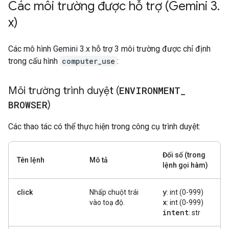
Các môi trường được hỗ trợ (Gemini 3
.
x)
Các mô hình Gemini 3.x hỗ trợ 3 môi trường được chỉ định
trong cấu hình
computer_use
:
Môi trường trình duyệt (
ENVIRONMENT
_
BROWSER
)
Các thao tác có thể thực hiện trong công cụ trình duyệt:
Đối số (trong
Tên lệnh
Mô tả
lệnh gọi hàm)
y
click
Nhấp chuột trái
: int (0-999)
x
vào toạ độ.
: int (0-999)
intent
: str