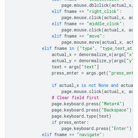
page
.
mouse
.
dblclick
(
actual_x
,
elif
fname
==
"right_click"
:
page
.
mouse
.
click
(
actual_x
,
act
elif
fname
==
"middle_click"
:
page
.
mouse
.
click
(
actual_x
,
act
elif
fname
==
"move"
:
page
.
mouse
.
move
(
actual_x
,
actu
elif
fname
in
(
"type"
,
"type_text_at"
)
actual_x
=
denormalize_x
(
args
[
"x"
]
actual_y
=
denormalize_y
(
args
[
"y"
]
text
=
args
[
"text"
]
press_enter
=
args
.
get
(
"press_ente
if
actual_x
is
not
None
and
actual_
page
.
mouse
.
click
(
actual_x
,
act
# Clear field first
page
.
keyboard
.
press
(
"Meta+A"
)
page
.
keyboard
.
press
(
"Backspace"
)
page
.
keyboard
.
type
(
text
)
if
press_enter
:
page
.
keyboard
.
press
(
"Enter"
)
elif
fname
==
"navigate"
: