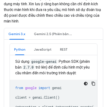
dụng máy tính. Xin lưu ý rằng bạn không cần chỉ định kích
thước màn hình khi đưa ra yêu cầu; mô hình sẽ dự đoán toạ
độ pixel được điều chỉnh theo chiều cao và chiều rộng của
màn hình.
Gemini 3.x
Gemini 2.5 (Phiên bản cũ)
Python
JavaScript
REST
Sử dụng
google-genai
Python SDK (phiên
bản
2.7.0
trở lên) để định cấu hình một yêu
cầu nhắm đến môi trường trình duyệt:
from
google
import
genai
client
=
genai
.
Client
()
interaction
=
client
.
interactions
.
create
(