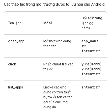
Các thao tác trong môi trường được tối ưu hoá cho Android:
Đối số (trong
Tên lệnh
Mô tả
lệnh gọi
hàm)
app
_
name
open_app
Mở một ứng dụng
:
theo tên.
str
intent
: str
y
click
Nhấp chuột trái vào
: int (0-999)
x
toạ độ.
: int (0-999)
intent
: str
intent
list_apps
Liệt kê các ứng
: str
dụng có trên thiết
bị, trả về tên và tên
gói của các ứng
dụng đó.