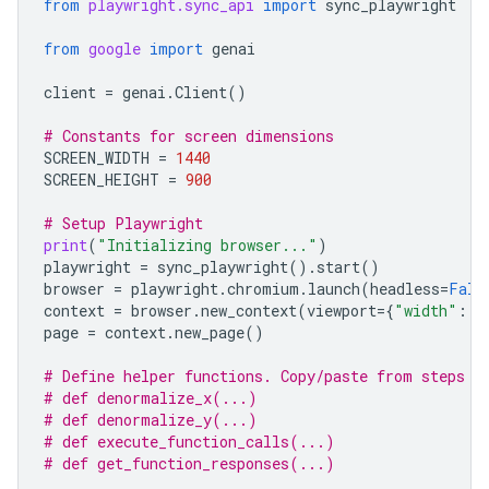
from
playwright.sync_api
import
sync_playwright
from
google
import
genai
client
=
genai
.
Client
()
# Constants for screen dimensions
SCREEN_WIDTH
=
1440
SCREEN_HEIGHT
=
900
# Setup Playwright
print
(
"Initializing browser..."
)
playwright
=
sync_playwright
()
.
start
()
browser
=
playwright
.
chromium
.
launch
(
headless
=
Fals
context
=
browser
.
new_context
(
viewport
=
{
"width"
:
S
page
=
context
.
new_page
()
# Define helper functions. Copy/paste from steps 3
# def denormalize_x(...)
# def denormalize_y(...)
# def execute_function_calls(...)
# def get_function_responses(...)