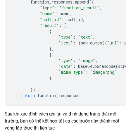
function_responses
.
append
({
"type"
:
"function_result"
,
"name"
:
name
,
"call_id"
:
call_id
,
"result"
:
[
{
"type"
:
"text"
,
"text"
:
json
.
dumps
({
"url"
:
cu
},
{
"type"
:
"image"
,
"data"
:
base64
.
b64encode
(
scree
"mime_type"
:
"image/png"
}
]
})
return
function_responses
Sau khi xác định cách ghi lại và định dạng trạng thái môi
trường, bạn có thể kết hợp tất cả các bước này thành một
vòng lặp thực thi liên tục.