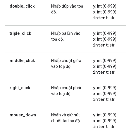
y
double_click
Nhấp đúp vào toạ
: int (0-999)
x
độ.
: int (0-999)
intent
: str
y
triple_click
Nhấp ba lần vào
: int (0-999)
x
toạ độ.
: int (0-999)
intent
: str
y
middle_click
Nhấp chuột giữa
: int (0-999)
x
vào toạ độ.
: int (0-999)
intent
: str
y
right_click
Nhấp chuột phải
: int (0-999)
x
vào toạ độ.
: int (0-999)
intent
: str
y
mouse_down
Nhấn và giữ nút
: int (0-999)
x
chuột tại toạ độ.
: int (0-999)
intent
: str