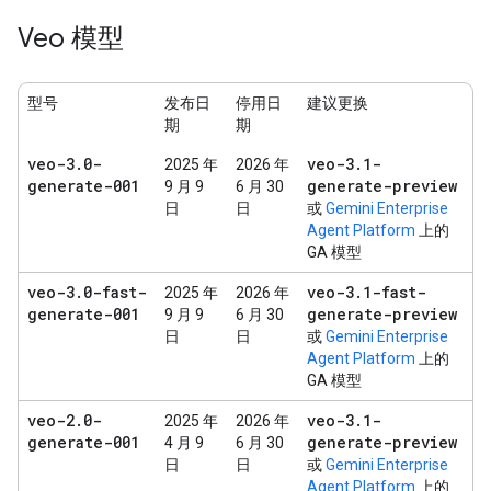
Veo 模型
型号
发布日
停用日
建议更换
期
期
veo-3
.
0-
veo-3
.
1-
2025 年
2026 年
generate-001
generate-preview
9 月 9
6 月 30
日
日
或
Gemini Enterprise
Agent Platform
上的
GA 模型
veo-3
.
0-fast-
veo-3
.
1-fast-
2025 年
2026 年
generate-001
generate-preview
9 月 9
6 月 30
日
日
或
Gemini Enterprise
Agent Platform
上的
GA 模型
veo-2
.
0-
veo-3
.
1-
2025 年
2026 年
generate-001
generate-preview
4 月 9
6 月 30
日
日
或
Gemini Enterprise
Agent Platform
上的