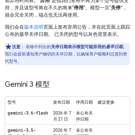
知弃用时间表。“
弃用
”是指我们宣布不再为某个型号提供支
持，并且该型号将在不久的将来“
停用
”。模型一旦“
关停
”，
就会完全关闭，端点也无法再使用。
我们会在
版本说明
页面上发布弃用公告，并在此页面上跟踪
公布的最早关停日期。 已关闭的型号以灰色背景表示。
注意
：
表格中列出的
关停日期表示模型可能弃用的
最早日期
。
我们会提前通知用户确切的关停日期，以确保用户能顺利过渡到替
代型号。
Gemini 3 模型
型号
发布日期
停用日期
建议更换
gemini-3
.
6-flash
2026 年 7
未公布关
月 21 日
停日期
gemini-3
.
5-
2026 年 7
未公布关