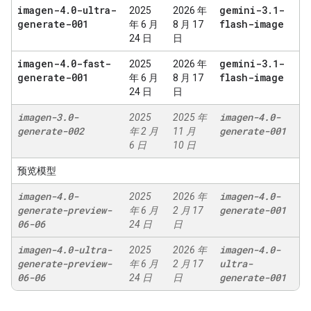
imagen-4
.
0-ultra-
gemini-3
.
1-
2025
2026 年
generate-001
flash-image
年 6 月
8 月 17
24 日
日
imagen-4
.
0-fast-
gemini-3
.
1-
2025
2026 年
generate-001
flash-image
年 6 月
8 月 17
24 日
日
imagen-3
.
0-
imagen-4
.
0-
2025
2025 年
generate-002
generate-001
年 2 月
11 月
6 日
10 日
预览模型
imagen-4
.
0-
imagen-4
.
0-
2025
2026 年
generate-preview-
generate-001
年 6 月
2 月 17
06-06
24 日
日
imagen-4
.
0-ultra-
imagen-4
.
0-
2025
2026 年
generate-preview-
ultra-
年 6 月
2 月 17
06-06
generate-001
24 日
日