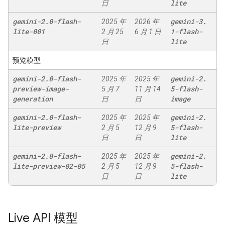
lite
日
gemini-2
.
0-flash-
gemini-3
.
2025 年
2026 年
lite-001
1-flash-
2 月 25
6 月 1 日
lite
日
预览模型
gemini-2
.
0-flash-
gemini-2
.
2025 年
2025 年
preview-image-
5-flash-
5 月 7
11 月 14
generation
image
日
日
gemini-2
.
0-flash-
gemini-2
.
2025 年
2025 年
lite-preview
5-flash-
2 月 5
12 月 9
lite
日
日
gemini-2
.
0-flash-
gemini-2
.
2025 年
2025 年
lite-preview-02-05
5-flash-
2 月 5
12 月 9
lite
日
日
Live API 模型