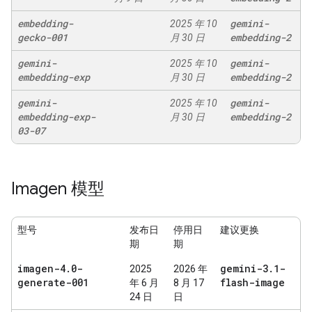
embedding-
gemini-
2025 年 10
gecko-001
embedding-2
月 30 日
gemini-
gemini-
2025 年 10
embedding-exp
embedding-2
月 30 日
gemini-
gemini-
2025 年 10
embedding-exp-
embedding-2
月 30 日
03-07
Imagen 模型
型号
发布日
停用日
建议更换
期
期
imagen-4
.
0-
gemini-3
.
1-
2025
2026 年
generate-001
flash-image
年 6 月
8 月 17
24 日
日