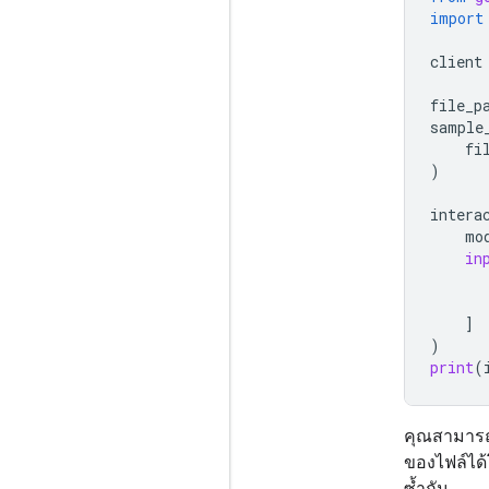
import
client
file_p
sample
fi
)
intera
mo
in
]
)
print
(
คุณสามารถต
ของไฟล์ได้
ซ้ำกัน