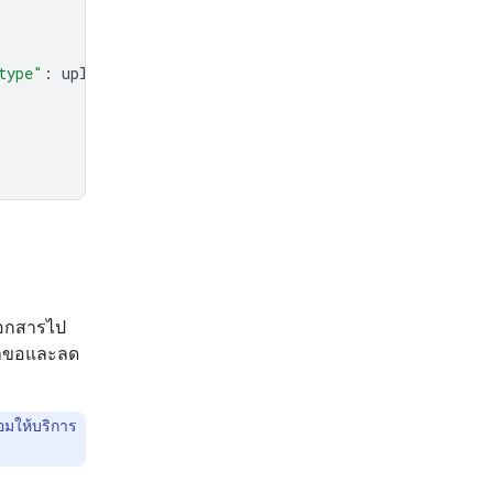
type"
:
uploaded_file
.
mime_type
},
เอกสารไป
คำขอและลด
้อมให้บริการ