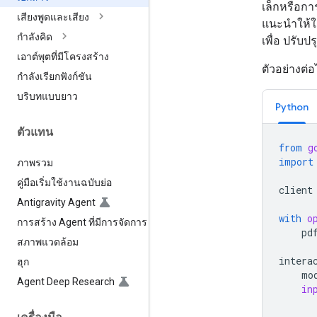
เล็กหรือกา
เสียงพูดและเสียง
แนะนำให้ใ
กำลังคิด
เพื่อ ปรั
เอาต์พุตที่มีโครงสร้าง
ตัวอย่างต่อ
กำลังเรียกฟังก์ชัน
บริบทแบบยาว
Python
ตัวแทน
from
g
import
ภาพรวม
คู่มือเริ่มใช้งานฉบับย่อ
client
Antigravity Agent
with
o
การสร้าง Agent ที่มีการจัดการ
pd
สภาพแวดล้อม
intera
ฮุก
mo
Agent Deep Research
in