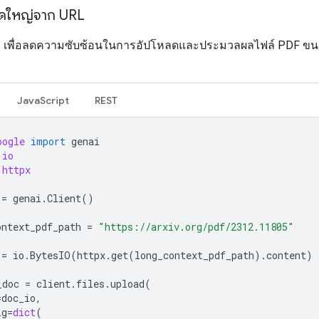
ดใหญ่จาก URL
API เพื่อลดความซับซ้อนในการอัปโหลดและประมวลผลไฟล์ PDF ข
JavaScript
REST
oogle
import
genai
io
httpx
=
genai
.
Client
()
ontext_pdf_path
=
"https://arxiv.org/pdf/2312.11805"
=
io
.
BytesIO
(
httpx
.
get
(
long_context_pdf_path
)
.
content
)
_doc
=
client
.
files
.
upload
(
=
doc_io
,
ig
=
dict
(