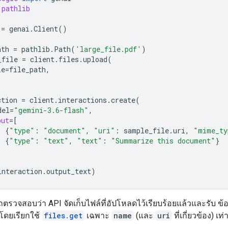
pathlib
=
genai
.
Client
()
ath
=
pathlib
.
Path
(
'large_file.pdf'
)
_file
=
client
.
files
.
upload
(
le
=
file_path
,
ction
=
client
.
interactions
.
create
(
del
=
"gemini-3.6-flash"
,
put
=
[
{
"type"
:
"document"
,
"uri"
:
sample_file
.
uri
,
"mime_ty
{
"type"
:
"text"
,
"text"
:
"Summarize this document"
}
interaction
.
output_text
)
รวจสอบว่า API จัดเก็บไฟล์ที่อัปโหลดไว้เรียบร้อยแล้วและรับ ข้
โดยเรียกใช้
files.get
เฉพาะ
name
(และ
uri
ที่เกี่ยวข้อง) เท่