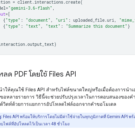
ction
=
client
.
interactions
.
create
(
del
=
"gemini-3.6-flash"
,
put
=
[
{
"type"
:
"document"
,
"uri"
:
uploaded_file
.
uri
,
"mime_
{
"type"
:
"text"
,
"text"
:
"Summarize this document"
}
interaction
.
output_text
)
หลด PDF โดยใช้ Files API
ำให้คุณใช้ Files API สำหรับไฟล์ขนาดใหญ่หรือเมื่อต้องการนำ
ำขอหลายรายการ วิธีนี้จะช่วยปรับปรุงเวลาในการตอบสนองของ
ด์วิดท์ด้วยการแยกการอัปโหลดไฟล์ออกจากคำขอโมเดล
ุ:
Files API พร้อมให้บริการโดยไม่มีค่าใช้จ่ายในทุกภูมิภาคที่ Gemini API พร
บไฟล์ที่อัปโหลดไว้เป็นเวลา 48 ชั่วโมง