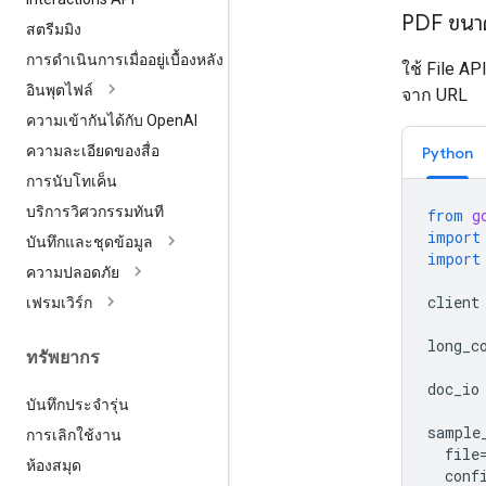
PDF ขนา
สตรีมมิง
การดำเนินการเมื่ออยู่เบื้องหลัง
ใช้ File 
อินพุตไฟล์
จาก URL
ความเข้ากันได้กับ Open
AI
ความละเอียดของสื่อ
Python
การนับโทเค็น
บริการวิศวกรรมทันที
from
g
import
บันทึกและชุดข้อมูล
import
ความปลอดภัย
client
เฟรมเวิร์ก
long_c
ทรัพยากร
doc_io
บันทึกประจำรุ่น
sample
การเลิกใช้งาน
file
ห้องสมุด
conf