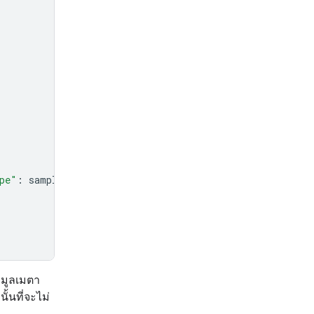
pe"
:
sample_file
.
mime_type
},
อมูลเมตา
านั้นที่จะไม่