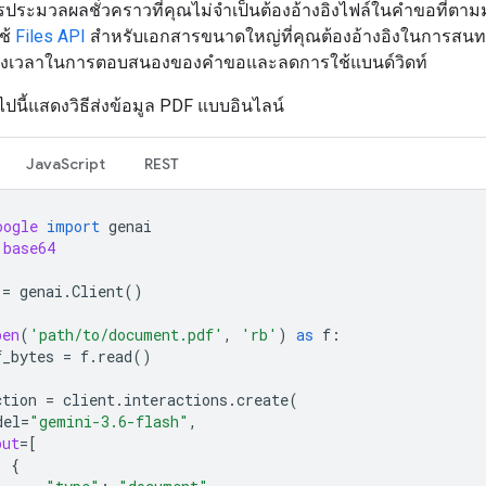
รประมวลผลชั่วคราวที่คุณไม่จำเป็นต้องอ้างอิงไฟล์ในคำขอที่ตา
ช้
Files API
สำหรับเอกสารขนาดใหญ่ที่คุณต้องอ้างอิงในการสน
บปรุงเวลาในการตอบสนองของคำขอและลดการใช้แบนด์วิดท์
ไปนี้แสดงวิธีส่งข้อมูล PDF แบบอินไลน์
JavaScript
REST
oogle
import
genai
base64
=
genai
.
Client
()
pen
(
'path/to/document.pdf'
,
'rb'
)
as
f
:
f_bytes
=
f
.
read
()
ction
=
client
.
interactions
.
create
(
del
=
"gemini-3.6-flash"
,
put
=
[
{