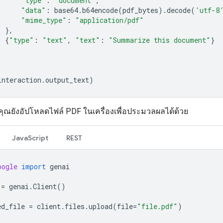
"type"
:
"document"
,
"data"
:
base64
.
b64encode
(
pdf_bytes
)
.
decode
(
'utf-8
"mime_type"
:
"application/pdf"
},
{
"type"
:
"text"
,
"text"
:
"Summarize this document"
}
interaction
.
output_text
)
คุณยังอัปโหลดไฟล์ PDF ในเครื่องเพื่อประมวลผลได้ด้วย
JavaScript
REST
oogle
import
genai
=
genai
.
Client
()
ed_file
=
client
.
files
.
upload
(
file
=
"file.pdf"
)