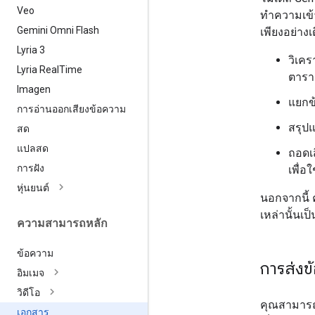
Veo
ทำความเข้
Gemini Omni Flash
เพียงอย่างเ
Lyria 3
วิเค
Lyria Real
Time
ตารา
Imagen
แยกข้
การอ่านออกเสียงข้อความ
สรุป
สด
แปลสด
ถอดเ
การฝัง
เพื่
หุ่นยนต์
นอกจากนี้ 
เหล่านั้นเ
ความสามารถหลัก
ข้อความ
การส่งข
อิมเมจ
วิดีโอ
คุณสามารถส
เอกสาร