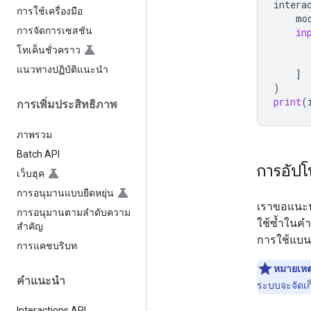
intera
การใช้เครื่องมือ
mo
การจัดการเซสชัน
in
โทเค็นชั่วคราว
แนวทางปฏิบัติแนะนำ
]
)
print
(
การเพิ่มประสิทธิภาพ
ภาพรวม
Batch API
การอัปโ
เว็บฮุค
การอนุมานแบบยืดหยุ่น
เราขอแนะน
การอนุมานตามลำดับความ
ใช้ซ้ำในค
สำคัญ
การใช้แบน
การแคชบริบท
หมายเหต
คำแนะนำ
ระบบจะจัดเก็
Interactions API